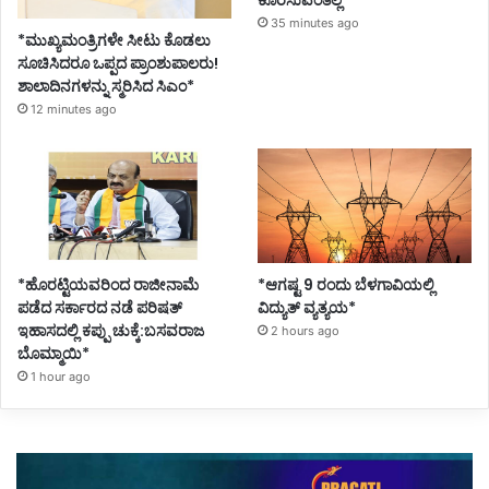
ಕೊರೆಸುವಂತಿಲ್ಲ*
35 minutes ago
*ಮುಖ್ಯಮಂತ್ರಿಗಳೇ ಸೀಟು ಕೊಡಲು
ಸೂಚಿಸಿದರೂ ಒಪ್ಪದ ಪ್ರಾಂಶುಪಾಲರು!
ಶಾಲಾದಿನಗಳನ್ನು ಸ್ಮರಿಸಿದ ಸಿಎಂ*
12 minutes ago
*ಹೊರಟ್ಟಿಯವರಿಂದ ರಾಜೀನಾಮೆ
*ಆಗಷ್ಟ 9 ರಂದು ಬೆಳಗಾವಿಯಲ್ಲಿ
ಪಡೆದ ಸರ್ಕಾರದ ನಡೆ ಪರಿಷತ್
ವಿದ್ಯುತ್ ವ್ಯತ್ಯಯ*
ಇಹಾಸದಲ್ಲಿ ಕಪ್ಪು ಚುಕ್ಕೆ:ಬಸವರಾಜ
2 hours ago
ಬೊಮ್ಮಾಯಿ*
1 hour ago