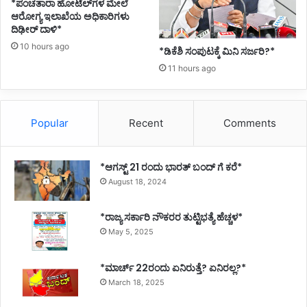
*ಪಂಚತಾರಾ ಹೋಟೆಲ್‌ಗಳ ಮೇಲೆ
ಆರೋಗ್ಯ ಇಲಾಖೆಯ ಅಧಿಕಾರಿಗಳು
ದಿಢೀರ್ ದಾಳಿ*
10 hours ago
*ಡಿಕೆಶಿ ಸಂಪುಟಕ್ಕೆ ಮಿನಿ ಸರ್ಜರಿ?*
11 hours ago
Popular
Recent
Comments
*ಆಗಸ್ಟ್ 21 ರಂದು ಭಾರತ್‌ ಬಂದ್‌ ಗೆ ಕರೆ*
August 18, 2024
*ರಾಜ್ಯ ಸರ್ಕಾರಿ ನೌಕರರ ತುಟ್ಟಿಭತ್ಯೆ ಹೆಚ್ಚಳ*
May 5, 2025
*ಮಾರ್ಚ್ 22ರಂದು ಏನಿರುತ್ತೆ? ಏನಿರಲ್ಲ?*
March 18, 2025