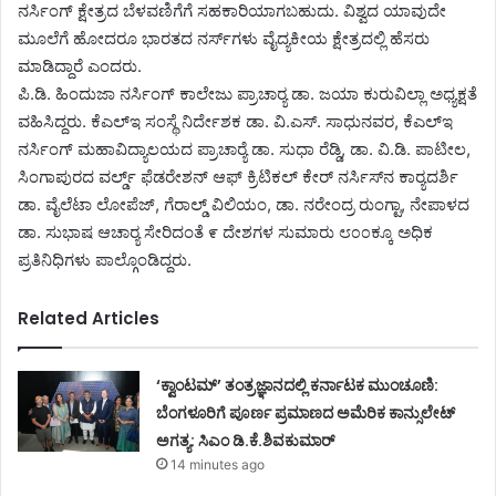
ನರ್ಸಿಂಗ್ ಕ್ಷೇತ್ರದ ಬೆಳವಣಿಗೆಗೆ ಸಹಕಾರಿಯಾಗಬಹುದು. ವಿಶ್ವದ ಯಾವುದೇ
ಮೂಲೆಗೆ ಹೋದರೂ ಭಾರತದ ನರ್ಸ್‌ಗಳು ವೈದ್ಯಕೀಯ ಕ್ಷೇತ್ರದಲ್ಲಿ ಹೆಸರು
ಮಾಡಿದ್ದಾರೆ ಎಂದರು.
ಪಿ.ಡಿ. ಹಿಂದುಜಾ ನರ್ಸಿಂಗ್ ಕಾಲೇಜು ಪ್ರಾಚಾರ್‍ಯ ಡಾ. ಜಯಾ ಕುರುವಿಲ್ಲಾ ಅಧ್ಯಕ್ಷತೆ
ವಹಿಸಿದ್ದರು. ಕೆಎಲ್‌ಇ ಸಂಸ್ಥೆ ನಿರ್ದೇಶಕ ಡಾ. ವಿ.ಎಸ್. ಸಾಧುನವರ, ಕೆಎಲ್‌ಇ
ನರ್ಸಿಂಗ್ ಮಹಾವಿದ್ಯಾಲಯದ ಪ್ರಾಚಾರ್‍ಯೆ ಡಾ. ಸುಧಾ ರೆಡ್ಡಿ, ಡಾ. ವಿ.ಡಿ. ಪಾಟೀಲ,
ಸಿಂಗಾಪುರದ ವರ್ಲ್ಡ್ ಫೆಡರೇಶನ್ ಆಫ್ ಕ್ರಿಟಿಕಲ್ ಕೇರ್ ನರ್ಸಿಸ್‌ನ ಕಾರ್‍ಯದರ್ಶಿ
ಡಾ. ವೈಲೆಟಾ ಲೋಪೆಜ್, ಗೆರಾಲ್ಡ್ ವಿಲಿಯಂ, ಡಾ. ನರೇಂದ್ರ ರುಂಗ್ಟಾ, ನೇಪಾಳದ
ಡಾ. ಸುಭಾಷ ಆಚಾರ್‍ಯ ಸೇರಿದಂತೆ ೯ ದೇಶಗಳ ಸುಮಾರು ೮೦೦ಕ್ಕೂ ಅಧಿಕ
ಪ್ರತಿನಿಧಿಗಳು ಪಾಲ್ಗೊಂಡಿದ್ದರು.
Related Articles
‘ಕ್ವಾಂಟಮ್’ ತಂತ್ರಜ್ಞಾನದಲ್ಲಿ ಕರ್ನಾಟಕ ಮುಂಚೂಣಿ:
ಬೆಂಗಳೂರಿಗೆ ಪೂರ್ಣ ಪ್ರಮಾಣದ ಅಮೆರಿಕ ಕಾನ್ಸುಲೇಟ್
ಅಗತ್ಯ: ಸಿಎಂ ಡಿ.ಕೆ.ಶಿವಕುಮಾರ್
14 minutes ago