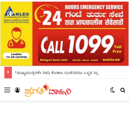
*ಮುಖ್ಯಮಂತ್ರಿಗಳೇ ಸೀಟು ಕೊಡಲು ಸೂಚಿಸಿದರೂ ಒಪ್ಪದ ಪ್ರಾಂಶುಪಾಲರು!ಶಾಲಾದಿನಗಳನ್ನು ಸ್ಮರಿಸಿದ ಸಿಎಂ*
Menu
Log In
Switch
S