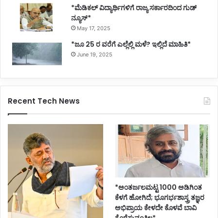
*ಮೆಡಿಕಲ್ ವಿದ್ಯಾರ್ಥಿಗಳಿಗೆ ರಾಜ್ಯ ಸರ್ಕಾರದಿಂದ ಗುಡ್
ನ್ಯೂಸ್*
May 17, 2025
*ಜೂ 25 ರ ವರೆಗೆ ಎಲ್ಲೆಲ್ಲಿ ಮಳೆ? ಇಲ್ಲಿದೆ ಮಾಹಿತಿ*
June 19, 2025
Recent Tech News
*ಅಂತರ್ಜಲಮಟ್ಟ 1000 ಅಡಿಗಿಂತ
ಕೆಳಗೆ ಹೋಗಿದೆ; ಭೂಗರ್ಭಶಾಸ್ತ್ರ ತಜ್ಞರ
ಅಭಿಪ್ರಾಯ ಕೇಳದೇ ಕೊಳವೆ ಬಾವಿ