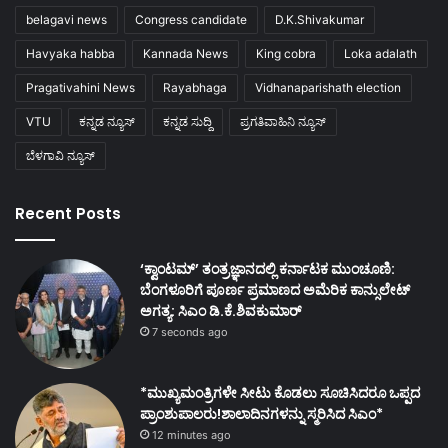
belagavi news
Congress candidate
D.K.Shivakumar
Havyaka habba
Kannada News
King cobra
Loka adalath
Pragativahini News
Rayabhaga
Vidhanaparishath election
VTU
ಕನ್ನಡ ನ್ಯೂಸ್
ಕನ್ನಡ ಸುದ್ದಿ
ಪ್ರಗತಿವಾಹಿನಿ ನ್ಯೂಸ್
ಬೆಳಗಾವಿ ನ್ಯೂಸ್
Recent Posts
‘ಕ್ವಾಂಟಮ್’ ತಂತ್ರಜ್ಞಾನದಲ್ಲಿ ಕರ್ನಾಟಕ ಮುಂಚೂಣಿ:
ಬೆಂಗಳೂರಿಗೆ ಪೂರ್ಣ ಪ್ರಮಾಣದ ಅಮೆರಿಕ ಕಾನ್ಸುಲೇಟ್
ಅಗತ್ಯ: ಸಿಎಂ ಡಿ.ಕೆ.ಶಿವಕುಮಾರ್
7 seconds ago
*ಮುಖ್ಯಮಂತ್ರಿಗಳೇ ಸೀಟು ಕೊಡಲು ಸೂಚಿಸಿದರೂ ಒಪ್ಪದ
ಪ್ರಾಂಶುಪಾಲರು!ಶಾಲಾದಿನಗಳನ್ನು ಸ್ಮರಿಸಿದ ಸಿಎಂ*
12 minutes ago