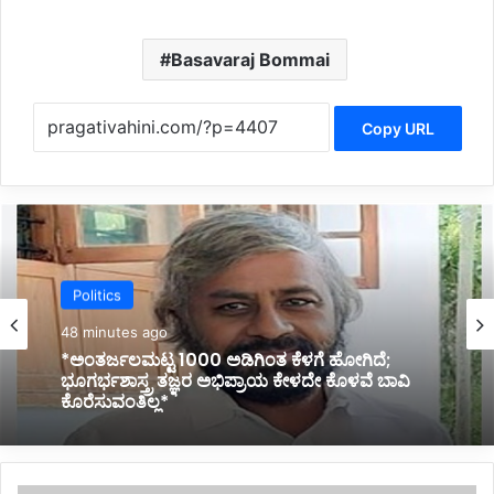
Basavaraj Bommai
Copy URL
Politics
Politics
1 hour ago
48 minutes ago
*ಹೊರಟ್ಟಿಯವರಿಂದ ರಾಜೀನಾಮೆ ಪಡೆದ ಸರ್ಕಾರದ ನಡೆ
ಪರಿಷತ್ ಇಹಾಸದಲ್ಲಿ ಕಪ್ಪು ಚುಕ್ಕೆ:ಬಸವರಾಜ ಬೊಮ್ಮಾಯಿ*
*ಅಂತರ್ಜಲಮಟ್ಟ 1000 ಅಡಿಗಿಂತ ಕೆಳಗೆ ಹೋಗಿದೆ;