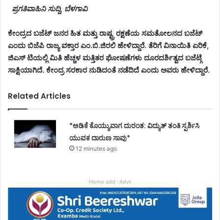
ಪ್ರಗತಿವಾಹಿನಿ ಸುದ್ದಿ, ಬೆಳಗಾವಿ
ಕೇಂದ್ರದ ಬಜೆಟ್ ಜನರ ಹಿತ ಮತ್ತು ರಾಷ್ಟ್ರ ರಕ್ಷಣೆಯ ಸಮತೋಲನದ ಬಜೆಟ್
ಎಂದು ಬಿಜೆಪಿ ರಾಜ್ಯ ವಕ್ತಾರ ಎಂ.ಬಿ.ಜಿರಲಿ ಹೇಳಿದ್ದಾರೆ. ತೆರಿಗೆ ವಿನಾಯಿತಿ ಏರಿಕೆ,
ಜಿಎಸ್ ಟಿಯಲ್ಲಿ ಮಿತಿ ಹೆಚ್ಚಳ ಮತ್ತಿತರ ಘೋಷಣೆಗಳು ದೂರದರ್ಶಿತ್ವದ ಬಜೆಟ್ಗೆ
ಸಾಕ್ಷಿಯಾಗಿದೆ. ಕೇಂದ್ರ ಸರಕಾರ ನುಡಿದಂತೆ ನಡೆದಿದೆ ಎಂದು ಅವರು ಹೇಳಿದ್ದಾರೆ.
Related Articles
*ಅಡಿಕೆ ಕೊಯ್ಯುವಾಗ ದುರಂತ: ವಿದ್ಯುತ್ ತಂತಿ ಸ್ಪರ್ಶಿಸಿ
ಯುವಕ ದಾರುಣ ಸಾವು*
12 minutes ago
Home add -Advt