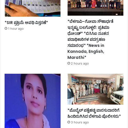
*ಬೆಳಗಾವಿ–ಗೋವಾ ಸೌಹಾರ್ಧತೆ
*SIR ಪ್ರಕ್ರಿಯೆ ಅವಧಿ ವಿಸ್ತರಣೆ*
ಇನ್ನಷ್ಟು ಬಲಗೊಳ್ಳಲಿ: ಪ್ರತಿಮಾ
1 hour ago
ಧೋಂಡ್* *ಬಿಸಿಸಿಐ ನೂತನ
ಪದಾಧಿಕಾರಿಗಳ ಪದಗ್ರಹಣ
ಸಮಾರಂಭ* *News in
Kannada, English,
Marathi*
2 hours ago
*ಮೊಬೈಲ್ ಪತ್ತೆಹಚ್ಚಿ ವಾರಸುದಾರರಿಗೆ
ಹಿಂದಿರುಗಿಸಿದ ಬೆಳಗಾವಿ ಪೊಲೀಸರು*
3 hours ago