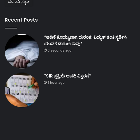
ಬೆಳಗಾವಿ ನ್ಯೂಸ್
Recent Posts
*ಅಡಿಕೆ ಕೊಯ್ಯುವಾಗ ದುರಂತ: ವಿದ್ಯುತ್ ತಂತಿ ಸ್ಪರ್ಶಿಸಿ
ಯುವಕ ದಾರುಣ ಸಾವು*
6 seconds ago
*SIR ಪ್ರಕ್ರಿಯೆ ಅವಧಿ ವಿಸ್ತರಣೆ*
1 hour ago