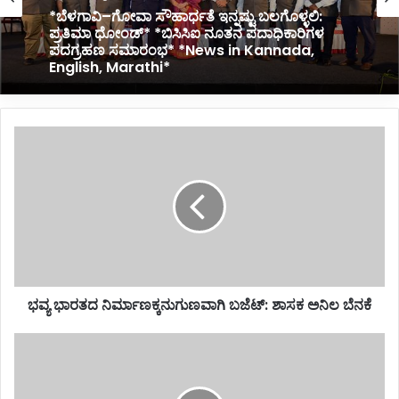
2 hours ago
2 hours ago
*ವೀಕ್ ಆಫ್ ಕೊಡದೇ ಕಿರುಕುಳ: ಮನನೊಂದ ಮಹಿಳೆ ಡೆತ್
ನೋಟ್ ಬರೆದಿಟ್ಟು ಆತ್ಮಹತ್ಯೆ*
*ಬೆಳಗಾವಿ–ಗೋವಾ ಸೌಹಾರ್ಧತೆ ಇನ್ನಷ್ಟು ಬಲಗೊಳ್ಳಲಿ:
ಭ
ಪ್ರತಿಮಾ ಧೋಂಡ್* *ಬಿಸಿಸಿಐ ನೂತನ ಪದಾಧಿಕಾರಿಗಳ
ವ್
ಪದಗ್ರಹಣ ಸಮಾರಂಭ* *News in Kannada,
ಯ
English, Marathi*
ಭಾ
ರ
ತ
ದ
ನಿ
ರ್
ಭವ್ಯ ಭಾರತದ ನಿರ್ಮಾಣಕ್ಕನುಗುಣವಾಗಿ ಬಜೆಟ್: ಶಾಸಕ ಅನಿಲ ಬೆನಕೆ
ಮಾ
ಣ
ಕ್
ಚು
ಕ
ನಾ
ನು
ವ
ಗು
ಣೆ