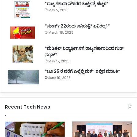
*ರಾಜ್ಯ ಸರ್ಕಾರಿ ನೌಕರರ ತುಟ್ಟಿಭತ್ಯೆ ಹೆಚ್ಚಳ*
May 5, 2025
*ಮಾರ್ಚ್ 22ರಂದು ಏನಿರುತ್ತೆ? ಏನಿರಲ್ಲ?*
March 18, 2025
*ಮೆಡಿಕಲ್ ವಿದ್ಯಾರ್ಥಿಗಳಿಗೆ ರಾಜ್ಯ ಸರ್ಕಾರದಿಂದ ಗುಡ್
ನ್ಯೂಸ್*
May 17, 2025
*ಜೂ 25 ರ ವರೆಗೆ ಎಲ್ಲೆಲ್ಲಿ ಮಳೆ? ಇಲ್ಲಿದೆ ಮಾಹಿತಿ*
June 19, 2025
Recent Tech News