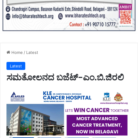
Home
/
Latest
Latest
ಸಮತೋಲನದ ಬಜೆಟ್-ಎಂ.ಬಿ.ಜಿರಲಿ