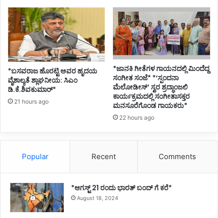
*ಜಾನಕಿ ಗೀತೆಗಳ ಗಾಯನದಲ್ಲಿ ಮಿಂದೆದ್ದ
*ಬಸವರಾಜ ಹೊರಟ್ಟಿ ಅವರ ಹೃದಯ
ಸಂಗೀತ ಸಂಜೆ* *‘ಸ್ಪಂದನಾ
ವೈಶಾಲ್ಯತೆ ಶ್ಲಾಘನೀಯ: ಸಿಎಂ
ಮೆಲೋಡೀಸ್’ ಸ್ವರ ಶ್ರದ್ಧಾಂಜಲಿ
ಡಿ.ಕೆ.ಶಿವಕುಮಾರ್*
ಕಾರ್ಯಕ್ರಮದಲ್ಲಿ ಸಂಗೀತಾಸಕ್ತರ
21 hours ago
ಮನಸೂರೆಗೊಂಡ ಗಾಯಕರು*
22 hours ago
Popular
Recent
Comments
*ಆಗಸ್ಟ್ 21 ರಂದು ಭಾರತ್‌ ಬಂದ್‌ ಗೆ ಕರೆ*
August 18, 2024