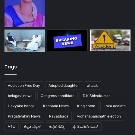
Tags
Addiction Free Day
Adopted daughter
attack
belagavi news
Congress candidate
D.K.Shivakumar
Havyaka habba
Kannada News
King cobra
Loka adalath
Pragativahini News
Rayabhaga
Vidhanaparishath election
VTU
ಕನ್ನಡ ನ್ಯೂಸ್
ಕನ್ನಡ ಸುದ್ದಿ
ಪ್ರಗತಿವಾಹಿನಿ ನ್ಯೂಸ್