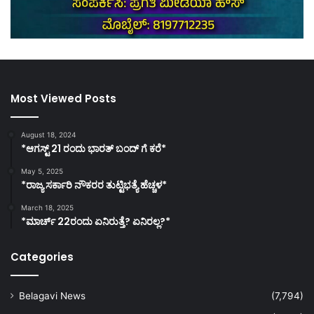
Most Viewed Posts
August 18, 2024
*ಆಗಸ್ಟ್ 21 ರಂದು ಭಾರತ್‌ ಬಂದ್‌ ಗೆ ಕರೆ*
May 5, 2025
*ರಾಜ್ಯ ಸರ್ಕಾರಿ ನೌಕರರ ತುಟ್ಟಿಭತ್ಯೆ ಹೆಚ್ಚಳ*
March 18, 2025
*ಮಾರ್ಚ್ 22ರಂದು ಏನಿರುತ್ತೆ? ಏನಿರಲ್ಲ?*
Categories
Belagavi News
(7,794)