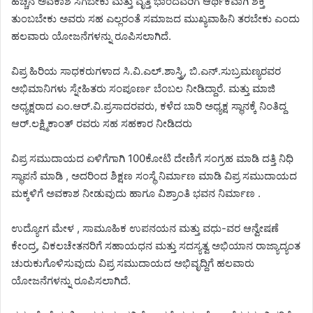
ಹೆಚ್ಚಿನ ಅವಕಾಶ ಸಿಗಬೇಕು ಮತ್ತು ವೃತ್ತಿ ಭಾಂದವರಿಗೆ ಆರ್ಥಿಕವಾಗಿ ಶಕ್ತಿ
ತುಂಬಬೇಕು ಅವರು ಸಹ ಎಲ್ಲರಂತೆ ಸಮಾಜದ ಮುಖ್ಯವಾಹಿನಿ ತರಬೇಕು ಎಂದು
ಹಲವಾರು ಯೋಜನೆಗಳನ್ನು ರೂಪಿಸಲಾಗಿದೆ.
ವಿಪ್ರ ಹಿರಿಯ ಸಾಧಕರುಗಳಾದ ಸಿ.ವಿ.ಎಲ್.ಶಾಸ್ತ್ರಿ, ಬಿ.ಎನ್.ಸುಬ್ರಮಣ್ಯರವರ
ಅಭಿಮಾನಿಗಳು ಸ್ನೇಹಿತರು ಸಂಪೂರ್ಣ ಬೆಂಬಲ ನೀಡಿದ್ದಾರೆ. ಮತ್ತು ಮಾಜಿ
ಅಧ್ಯಕ್ಷರಾದ ಎಂ.ಆರ್.ವಿ.ಪ್ರಸಾದರವರು, ಕಳೆದ ಬಾರಿ ಅಧ್ಯಕ್ಷ ಸ್ಥಾನಕ್ಕೆ ನಿಂತಿದ್ದ
ಆರ್.ಲಕ್ಷ್ಮಿಕಾಂತ್ ರವರು ಸಹ ಸಹಕಾರ ನೀಡಿದರು
ವಿಪ್ರ ಸಮುದಾಯದ ಏಳಿಗೆಗಾಗಿ 100ಕೋಟಿ ದೇಣಿಗೆ ಸಂಗ್ರಹ ಮಾಡಿ ದತ್ತಿ ನಿಧಿ
ಸ್ಥಾಪನೆ ಮಾಡಿ , ಅದರಿಂದ ಶಿಕ್ಷಣ ಸಂಸ್ಥೆ ನಿರ್ಮಾಣ ಮಾಡಿ ವಿಪ್ರ ಸಮುದಾಯದ
ಮಕ್ಕಳಿಗೆ ಅವಕಾಶ ನೀಡುವುದು ಹಾಗೂ ವಿಶ್ರಾಂತಿ ಭವನ ನಿರ್ಮಾಣ .
ಉದ್ಯೋಗ ಮೇಳ , ಸಾಮೂಹಿಕ ಉಪನಯನ ಮತ್ತು ವಧು-ವರ ಆನ್ವೇಷಣೆ
ಕೇಂದ್ರ, ವಿಕಲಚೇತನರಿಗೆ ಸಹಾಯಧನ ಮತ್ತು ಸದಸ್ಯತ್ವ ಅಭಿಯಾನ ರಾಜ್ಯಾದ್ಯಂತ
ಚುರುಕುಗೊಳಿಸುವುದು ವಿಪ್ರ ಸಮುದಾಯದ ಅಭಿವೃದ್ದಿಗೆ ಹಲವಾರು
ಯೋಜನೆಗಳನ್ನು ರೂಪಿಸಲಾಗಿದೆ.