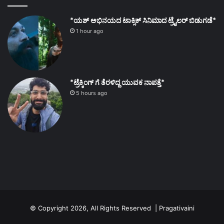
*ಯಶ್ ಅಭಿನಯದ ಟಾಕ್ಸಿಕ್ ಸಿನಿಮಾದ ಟ್ರೈಲರ್ ಬಿಡುಗಡೆ*
1 hour ago
*ಟ್ರೆಕ್ಕಿಂಗ್ ಗೆ ತೆರಳಿದ್ದ ಯುವಕ ನಾಪತ್ತೆ*
5 hours ago
© Copyright 2026, All Rights Reserved | Pragativaini