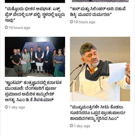
*ಮತ್ತೊಂದು ಭೀಕರ ಅಪಘಾತ: ಎಕ್ಸ್
*ಕಾರ್ ಮತ್ತು ಸಿಲಿಂಡ‌ರ್ ಲಾರಿ ನಡುವೆ
ಪ್ರೆಸ್ ವೇನಲ್ಲಿ ಬಸ್ ಪಲ್ಟಿ; ಸ್ಥಳದಲ್ಲೆ ಇಬ್ಬರು
ಡಿಕ್ಕಿ: ಮೂವರ ದುರ್ಮರಣ*
ಸಾವು*
19 hours ago
19 hours ago
‘ಕ್ವಾಂಟಮ್’ ತಂತ್ರಜ್ಞಾನದಲ್ಲಿ ಕರ್ನಾಟಕ
ಮುಂಚೂಣಿ: ಬೆಂಗಳೂರಿಗೆ ಪೂರ್ಣ
ಪ್ರಮಾಣದ ಅಮೆರಿಕ ಕಾನ್ಸುಲೇಟ್
ಅಗತ್ಯ: ಸಿಎಂ ಡಿ.ಕೆ.ಶಿವಕುಮಾರ್
*ಮುಖ್ಯಮಂತ್ರಿಗಳೇ ಸೀಟು ಕೊಡಲು
1 day ago
ಸೂಚಿಸಿದರೂ ಒಪ್ಪದ ಪ್ರಾಂಶುಪಾಲರು!
ಶಾಲಾದಿನಗಳನ್ನು ಸ್ಮರಿಸಿದ ಸಿಎಂ*
1 day ago