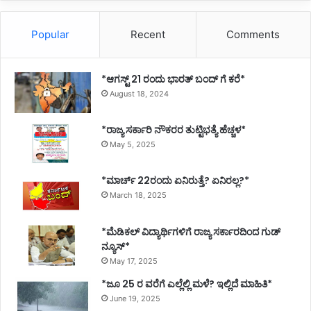
Popular
Recent
Comments
*ಆಗಸ್ಟ್ 21 ರಂದು ಭಾರತ್‌ ಬಂದ್‌ ಗೆ ಕರೆ*
August 18, 2024
*ರಾಜ್ಯ ಸರ್ಕಾರಿ ನೌಕರರ ತುಟ್ಟಿಭತ್ಯೆ ಹೆಚ್ಚಳ*
May 5, 2025
*ಮಾರ್ಚ್ 22ರಂದು ಏನಿರುತ್ತೆ? ಏನಿರಲ್ಲ?*
March 18, 2025
*ಮೆಡಿಕಲ್ ವಿದ್ಯಾರ್ಥಿಗಳಿಗೆ ರಾಜ್ಯ ಸರ್ಕಾರದಿಂದ ಗುಡ್
ನ್ಯೂಸ್*
May 17, 2025
*ಜೂ 25 ರ ವರೆಗೆ ಎಲ್ಲೆಲ್ಲಿ ಮಳೆ? ಇಲ್ಲಿದೆ ಮಾಹಿತಿ*
June 19, 2025