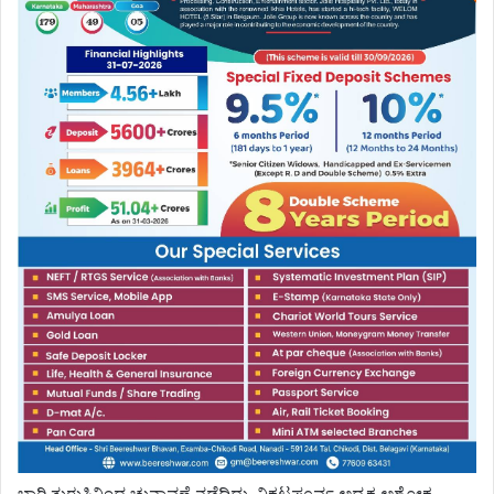
ಭಾರಿ ತುರುಸಿನಿಂದ ಚುನಾವಣೆ ನಡೆದಿದ್ದು, ನಿಕಟಪೂರ್ವ ಅಧ್ಯಕ್ಷ ಅಶೋಕ