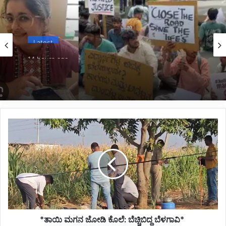
Latest
14 hours ago
*ಜ್ಞಾನಭಾರತಿ ರಸ್ತೆ ಅಪಘಾತದಲ್ಲಿ ವಿದ್ಯಾರ್ಥಿನಿ ಸಾವು:
ಕುಟುಂಬಕ್ಕೆ ಸರ್ಕಾರದಿಂದ 10 ಲಕ್ಷ ರೂ. ಪರಿಹಾರ*
*ತಾಯಿ
ಮಗನ
ಜೋಡಿ
ಕೊಲೆ:
ಬೆಚ್ಚಿಬಿದ್ದ
ಬೆಳಗಾವಿ*
*ತಾಯಿ ಮಗನ ಜೋಡಿ ಕೊಲೆ: ಬೆಚ್ಚಿಬಿದ್ದ ಬೆಳಗಾವಿ*