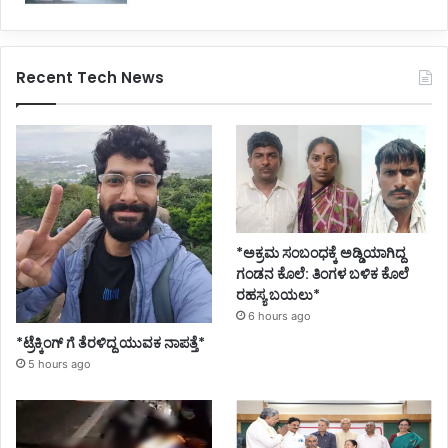
Recent Tech News
*ಅಕ್ರಮ ಸಂಬಂಧಕ್ಕೆ ಅಡ್ಡಿಯಾಗಿದ್ದ
ಗಂಡನ ಕೊಲೆ: ತಿಂಗಳ ಬಳಿಕ ಕೊಲೆ
ರಹಸ್ಯ ಬಯಲು*
6 hours ago
*ಟ್ರೆಕ್ಕಿಂಗ್ ಗೆ ತೆರಳಿದ್ದ ಯುವಕ ನಾಪತ್ತೆ*
5 hours ago