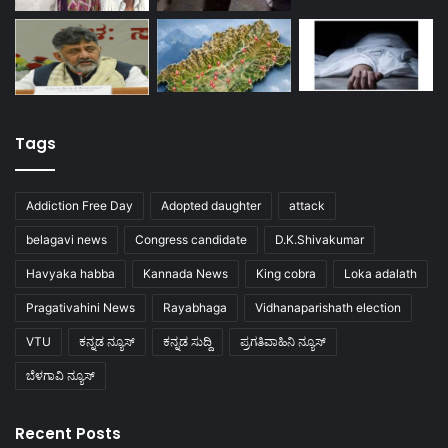
Tags
Addiction Free Day
Adopted daughter
attack
belagavi news
Congress candidate
D.K.Shivakumar
Havyaka habba
Kannada News
King cobra
Loka adalath
Pragativahini News
Rayabhaga
Vidhanaparishath election
VTU
ಕನ್ನಡ ನ್ಯೂಸ್
ಕನ್ನಡ ಸುದ್ದಿ
ಪ್ರಗತಿವಾಹಿನಿ ನ್ಯೂಸ್
ಬೆಳಗಾವಿ ನ್ಯೂಸ್
Recent Posts