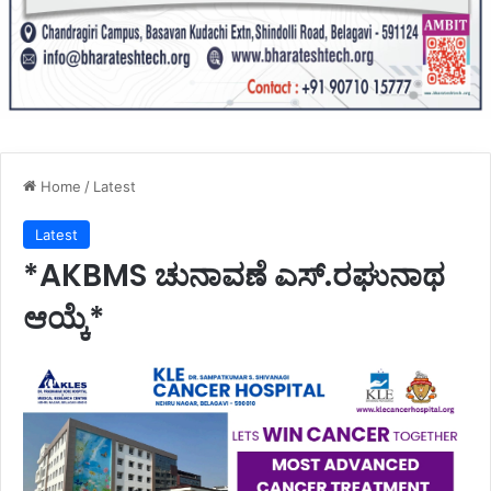
Home
/
Latest
Latest
*AKBMS ಚುನಾವಣೆ ಎಸ್.ರಘುನಾಥ
ಆಯ್ಕೆ*