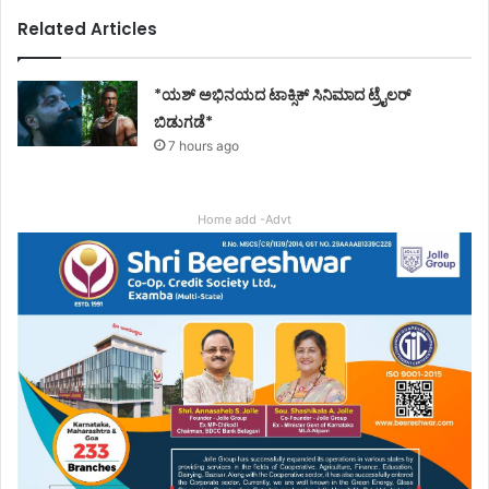
Related Articles
*ಯಶ್ ಅಭಿನಯದ ಟಾಕ್ಸಿಕ್ ಸಿನಿಮಾದ ಟ್ರೈಲರ್
ಬಿಡುಗಡೆ*
7 hours ago
Home add -Advt