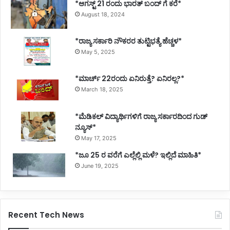
*ಆಗಸ್ಟ್ 21 ರಂದು ಭಾರತ್‌ ಬಂದ್‌ ಗೆ ಕರೆ*
August 18, 2024
*ರಾಜ್ಯ ಸರ್ಕಾರಿ ನೌಕರರ ತುಟ್ಟಿಭತ್ಯೆ ಹೆಚ್ಚಳ*
May 5, 2025
*ಮಾರ್ಚ್ 22ರಂದು ಏನಿರುತ್ತೆ? ಏನಿರಲ್ಲ?*
March 18, 2025
*ಮೆಡಿಕಲ್ ವಿದ್ಯಾರ್ಥಿಗಳಿಗೆ ರಾಜ್ಯ ಸರ್ಕಾರದಿಂದ ಗುಡ್
ನ್ಯೂಸ್*
May 17, 2025
*ಜೂ 25 ರ ವರೆಗೆ ಎಲ್ಲೆಲ್ಲಿ ಮಳೆ? ಇಲ್ಲಿದೆ ಮಾಹಿತಿ*
June 19, 2025
Recent Tech News