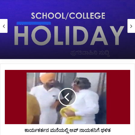
Uncategorized
July 28, 2024
*ಜುಲೈ 29 ಹಾಗೂ 30 ರಂದು ಕೆಲವೆಡೆ ಶಾಲೆಗಳಿಗೆ ರಜೆ
ಘೋಷಣೆ*
ಕಾರ್ಯಕರ್ತನ
ಮನೆಯಲ್ಲಿ
ಆಪ್
ನಾಯಕನಿಗೆ
ಥಳಿತ
ಕಾರ್ಯಕರ್ತನ ಮನೆಯಲ್ಲಿ ಆಪ್ ನಾಯಕನಿಗೆ ಥಳಿತ