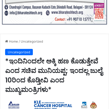
Home
/
Uncategorized
Uncategorized
*ಇಂದಿನಿಂದಲೇ ಅಕ್ಕಿ ಹಣ ಕೊಡುತ್ತೇವೆ
ಎಂದ ಸಚಿವ ಮುನಿಯಪ್ಪ; ಇಂದಲ್ಲ ಜುಲೈ
10ರಿಂದ ಕೊಡ್ತೀವಿ ಎಂದ
ಮುಖ್ಯಮಂತ್ರಿಗಳು*