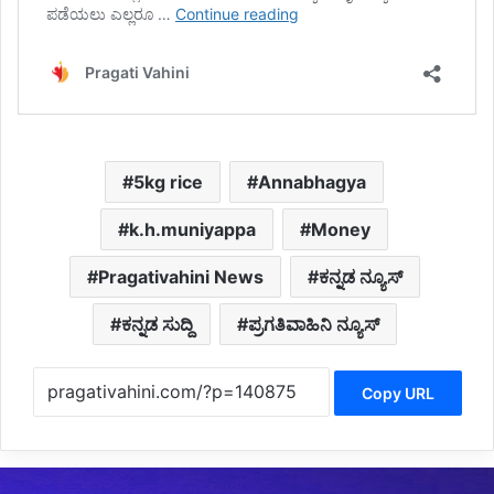
5kg rice
Annabhagya
k.h.muniyappa
Money
Pragativahini News
ಕನ್ನಡ ನ್ಯೂಸ್
ಕನ್ನಡ ಸುದ್ದಿ
ಪ್ರಗತಿವಾಹಿನಿ ನ್ಯೂಸ್
Copy URL