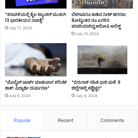
*ಕರಾವಳಿಯಲ್ಲಿ ತೈಲ ಟ್ಯಾಂಕರ್ ಮುಳುಗಿ
ಬೆಳಗಾವಿಗೂ ಕಾಡಿದ ನೀಟ್ ಹಗರಣ:
13 ಭಾರತೀಯರ ನಾಪತ್ತೆ*
ಕೋಟ್ಯಂತರ ರೂ ಎಗರಿಸಿ
ಪರಾರಿಯಾಗಿದ್ದ ಆರೋಪಿ ಅರೆಸ್ಟ್
July 17, 2024
July 15, 2024
*ಮೊಬೈಲ್ ಚಾರ್ಜ್ ಮಾಡುವಾಗ ಕರೆಂಟ್
*ಬಿರುಗಾಳಿ ಸಹಿತ ಭಾರಿ ಮಳೆ; 9
ಶಾಕ್; ವಿದ್ಯಾರ್ಥಿ ದುರ್ಮರಣ*
ಜಿಲ್ಲೆಗಳಲ್ಲಿ ಕಟ್ಟೆಚ್ಚರ*
July 6, 2024
July 4, 2024
Popular
Recent
Comments