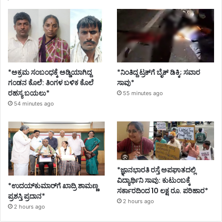
*ಅಕ್ರಮ ಸಂಬಂಧಕ್ಕೆ ಅಡ್ಡಿಯಾಗಿದ್ದ
*ನಿಂತಿದ್ದ ಟ್ರಕ್‌ಗೆ ಬೈಕ್ ಡಿಕ್ಕಿ; ಸವಾರ
ಗಂಡನ ಕೊಲೆ: ತಿಂಗಳ ಬಳಿಕ ಕೊಲೆ
ಸಾವು*
ರಹಸ್ಯ ಬಯಲು*
55 minutes ago
54 minutes ago
*ಜ್ಞಾನಭಾರತಿ ರಸ್ತೆ ಅಪಘಾತದಲ್ಲಿ
ವಿದ್ಯಾರ್ಥಿನಿ ಸಾವು: ಕುಟುಂಬಕ್ಕೆ
*ಉದಯ್‌ಕುಮಾರ್‌ಗೆ ಖಾದ್ರಿ ಶಾಮಣ್ಣ
ಸರ್ಕಾರದಿಂದ 10 ಲಕ್ಷ ರೂ. ಪರಿಹಾರ*
ಪ್ರಶಸ್ತಿ ಪ್ರದಾನ*
2 hours ago
2 hours ago