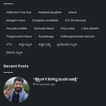
Addiction Free Day
Adopted daughter
attack
belagavi news
Congress candidate
D.K.Shivakumar
Havyaka habba
Kannada News
King cobra
Loka adalath
Pragativahini News
Rayabhaga
Vidhanaparishath election
VTU
ಕನ್ನಡ ನ್ಯೂಸ್
ಕನ್ನಡ ಸುದ್ದಿ
ಪ್ರಗತಿವಾಹಿನಿ ನ್ಯೂಸ್
ಬೆಳಗಾವಿ ನ್ಯೂಸ್
Recent Posts
*ಟ್ರೆಕ್ಕಿಂಗ್ ಗೆ ತೆರಳಿದ್ದ ಯುವಕ ನಾಪತ್ತೆ*
10 seconds ago