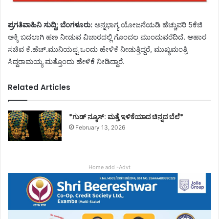
ಪ್ರಗತಿವಾಹಿನಿ ಸುದ್ದಿ; ಬೆಂಗಳೂರು:
ಅನ್ನಭಾಗ್ಯ ಯೋಜನೆಯಡಿ ಹೆಚ್ಚುವರಿ 5ಕೆಜಿ
ಅಕ್ಕಿ ಬದಲಾಗಿ ಹಣ ನೀಡುವ ವಿಚಾರದಲ್ಲಿ ಗೊಂದಲ ಮುಂದುವರೆದಿದೆ. ಆಹಾರ
ಸಚಿವ ಕೆ.ಹೆಚ್.ಮುನಿಯಪ್ಪ ಒಂದು ಹೇಳಿಕೆ ನೀಡುತ್ತಿದ್ದರೆ, ಮುಖ್ಯಮಂತ್ರಿ
ಸಿದ್ದರಾಮಯ್ಯ ಮತ್ತೊಂದು ಹೇಳಿಕೆ ನೀಡಿದ್ದಾರೆ.
Related Articles
*ಗುಡ್ ನ್ಯೂಸ್: ಮತ್ತೆ ಇಳಿಕೆಯಾದ ಚಿನ್ನದ ಬೆಲೆ*
February 13, 2026
Home add -Advt