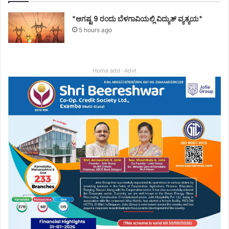
*ಆಗಷ್ಟ 9 ರಂದು ಬೆಳಗಾವಿಯಲ್ಲಿ ವಿದ್ಯುತ್ ವ್ಯತ್ಯಯ*
5 hours ago
Home add -Advt