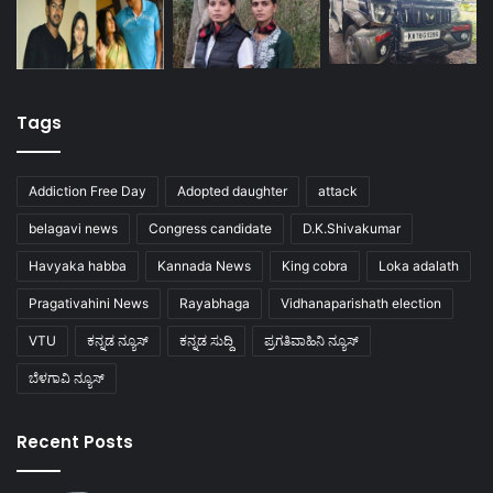
Tags
Addiction Free Day
Adopted daughter
attack
belagavi news
Congress candidate
D.K.Shivakumar
Havyaka habba
Kannada News
King cobra
Loka adalath
Pragativahini News
Rayabhaga
Vidhanaparishath election
VTU
ಕನ್ನಡ ನ್ಯೂಸ್
ಕನ್ನಡ ಸುದ್ದಿ
ಪ್ರಗತಿವಾಹಿನಿ ನ್ಯೂಸ್
ಬೆಳಗಾವಿ ನ್ಯೂಸ್
Recent Posts