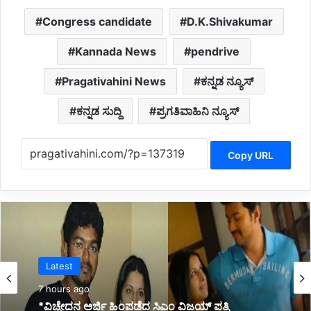
Congress candidate
D.K.Shivakumar
Kannada News
pendrive
Pragativahini News
ಕನ್ನಡ ನ್ಯೂಸ್
ಕನ್ನಡ ಸುದ್ದಿ
ಪ್ರಗತಿವಾಹಿನಿ ನ್ಯೂಸ್
Copy URL
Kannada News
7 hours ago
*ಸೂಸೈಡ್ ಪ್ರಕರಣ: ಸಮಾಜ ಒಟ್ಟಿಗೆ ಬದುಕಲು ಬಿಡುವುದಿಲ್ಲ