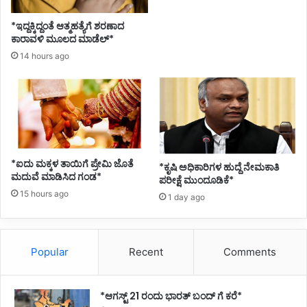
*ಇದ್ದಕ್ಕಿದ್ದಂತೆ ಆತ್ಮಹತ್ಯೆಗೆ ಶರಣಾದ
ಕಾರಾವಳಿ ಮೂಲದ ಮಾಡೆಲ್*
14 hours ago
*ಐದು ಮಕ್ಕಳ ತಾಯಿಗೆ ಪ್ರೇಮಿ ಜೊತೆ
*ಕೃಷಿ ಅಧಿಕಾರಿಗಳ ಹುದ್ದೆ ನೇಮಕಾತಿ
ಮದುವೆ ಮಾಡಿಸಿದ ಗಂಡ*
ಪರೀಕ್ಷೆ ಮುಂದೂಡಿಕೆ*
15 hours ago
1 day ago
Popular
Recent
Comments
*ಆಗಸ್ಟ್ 21 ರಂದು ಭಾರತ್‌ ಬಂದ್‌ ಗೆ ಕರೆ*