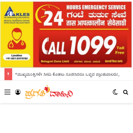
*ಮುಖ್ಯಮಂತ್ರಿಗಳೇ ಸೀಟು ಕೊಡಲು ಸೂಚಿಸಿದರೂ ಒಪ್ಪದ ಪ್ರಾಂಶುಪಾಲರು!ಶಾಲಾದಿನಗಳನ್ನು ಸ್ಮರಿಸಿದ ಸಿಎಂ*
Menu
Log In
Switch
Se