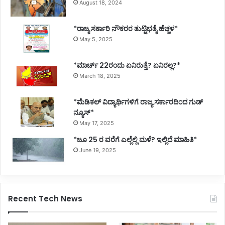
August 18, 2024
*ರಾಜ್ಯ ಸರ್ಕಾರಿ ನೌಕರರ ತುಟ್ಟಿಭತ್ಯೆ ಹೆಚ್ಚಳ*
May 5, 2025
*ಮಾರ್ಚ್ 22ರಂದು ಏನಿರುತ್ತೆ? ಏನಿರಲ್ಲ?*
March 18, 2025
*ಮೆಡಿಕಲ್ ವಿದ್ಯಾರ್ಥಿಗಳಿಗೆ ರಾಜ್ಯ ಸರ್ಕಾರದಿಂದ ಗುಡ್
ನ್ಯೂಸ್*
May 17, 2025
*ಜೂ 25 ರ ವರೆಗೆ ಎಲ್ಲೆಲ್ಲಿ ಮಳೆ? ಇಲ್ಲಿದೆ ಮಾಹಿತಿ*
June 19, 2025
Recent Tech News