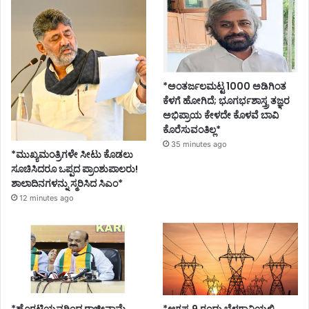
*ಅಂತರ್ಜಲಮಟ್ಟ 1000 ಅಡಿಗಿಂತ
ಕೆಳಗೆ ಹೋಗಿದೆ; ಭೂಗರ್ಭಶಾಸ್ತ್ರ ತಜ್ಞರ
ಅಭಿಪ್ರಾಯ ಕೇಳದೇ ಕೊಳವೆ ಬಾವಿ
ಕೊರೆಸುವಂತಿಲ್ಲ*
35 minutes ago
*ಮುಖ್ಯಮಂತ್ರಿಗಳೇ ಸೀಟು ಕೊಡಲು
ಸೂಚಿಸಿದರೂ ಒಪ್ಪದ ಪ್ರಾಂಶುಪಾಲರು!
ಶಾಲಾದಿನಗಳನ್ನು ಸ್ಮರಿಸಿದ ಸಿಎಂ*
12 minutes ago