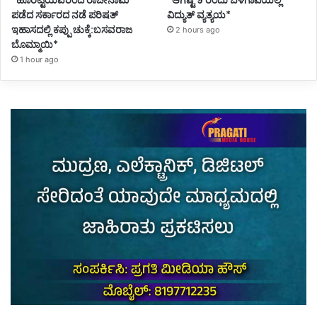
*ಹೊರಟ್ಟಿಯವರಿಂದ ರಾಜೀನಾಮೆ
*ಆಗಷ್ಟ 9 ರಂದು ಬೆಳಗಾವಿಯಲ್ಲಿ
ಪಡೆದ ಸರ್ಕಾರದ ನಡೆ ಪರಿಷತ್
ವಿದ್ಯುತ್ ವ್ಯತ್ಯಯ*
ಇಹಾಸದಲ್ಲಿ ಕಪ್ಪು ಚುಕ್ಕೆ:ಬಸವರಾಜ
2 hours ago
ಬೊಮ್ಮಾಯಿ*
1 hour ago