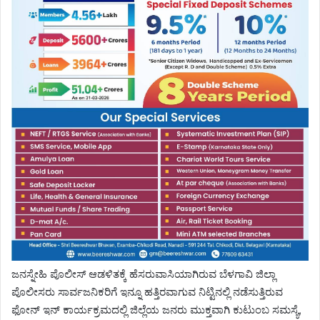
ಜನಸ್ನೇಹಿ ಪೊಲೀಸ್ ಆಡಳಿತಕ್ಕೆ ಹೆಸರುವಾಸಿಯಾಗಿರುವ ಬೆಳಗಾವಿ ಜಿಲ್ಲಾ
ಪೊಲೀಸರು ಸಾರ್ವಜನಿಕರಿಗೆ ಇನ್ನೂ ಹತ್ತಿರವಾಗುವ ನಿಟ್ಟಿನಲ್ಲಿ ನಡೆಸುತ್ತಿರುವ
ಫೋನ್ ಇನ್ ಕಾರ್ಯಕ್ರಮದಲ್ಲಿ ಜಿಲ್ಲೆಯ ಜನರು ಮುಕ್ತವಾಗಿ ಕುಟುಂಬ ಸಮಸ್ಯೆ,