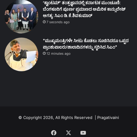
‘ಕ್ವಾಂಟಮ್’ ತಂತ್ರಜ್ಞಾನದಲ್ಲಿ ಕರ್ನಾಟಕ ಮುಂಚೂಣಿ:
ಬೆಂಗಳೂರಿಗೆ ಪೂರ್ಣ ಪ್ರಮಾಣದ ಅಮೆರಿಕ ಕಾನ್ಸುಲೇಟ್
ಅಗತ್ಯ: ಸಿಎಂ ಡಿ.ಕೆ.ಶಿವಕುಮಾರ್
7 seconds ago
*ಮುಖ್ಯಮಂತ್ರಿಗಳೇ ಸೀಟು ಕೊಡಲು ಸೂಚಿಸಿದರೂ ಒಪ್ಪದ
ಪ್ರಾಂಶುಪಾಲರು!ಶಾಲಾದಿನಗಳನ್ನು ಸ್ಮರಿಸಿದ ಸಿಎಂ*
12 minutes ago
© Copyright 2026, All Rights Reserved | Pragativaini
Facebook
X
YouTube