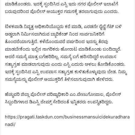
ಮಾಡಿಕೊಂಡರು. ಇದಕ್ಕೆ ಸ್ಪಂದಿಸಿದ ಎಸ್ಪಿ ಇದು ನಗರ ಪೊಲೀಸ್ ಇಲಾಖೆಗೆ
ಬರುವುದರಿಂದ ಪೊಲೀಸ್ ಆಯುಕ್ತರ ಗಮನಕ್ಕೆ ತರಲಾಗುವುದು ಎಂದರು.
ಟಿಳಕವಾಡಿ ನಿವೃತ್ತ ಅಧಿಕಾರಿಯೊಬ್ಬರು ಕರೆ ಮಾಡಿ, ಎರಡನೇ ರೈಲ್ವೆ ಗೆಟ್ ಬಳಿ
ಅಡ್ಡಲಾಗಿ ನಿರ್ಮಿಸಲಾಗಿರುವ ಬ್ಯಾರಿಕೇಡ್ ನಿಂದ ಸಾರ್ವಜನಿಕರಿಗೆ
ತೊಂದರೆಯಾಗುತ್ತಿದೆ. ಕಳೆದೊಂದುವರೆ ವರ್ಷದಿಂದ ಇದನ್ನು ತೆರವು
ಮಾಡಬೇಕೆಂದು ಇಲ್ಲಿನ ನಾಗರಿಕರು ಹೋರಾಟ ಮಾಡಿಕೊಂಡು ಬಂದಿದ್ದಾರೆ.
ಆದರೆ ಸಮಸ್ಯೆ ಮಾತ್ರ ಬಗೆಹರಿದಿಲ್ಲ. ಸಮಸ್ಯೆ ಬಗೆ ಹರಿಸದಿದ್ದರೆ ಉಪವಾಸ
ಸತ್ಯಾಗ್ರಹ ಮಾಡಲಾಗುವುದು ಎಂದು ಎಸ್ಪಿ ಎದುರು ಅಳಲು ತೋಡಿಕೊಂಡರು.
ಇದಕ್ಕೆ ಸ್ಪಂದಿಸಿದ ಎಸ್ಪಿ ಉಪವಾಸ ಸತ್ಯಾಗ್ರಹ ಕುಳಿತುಕೊಳ್ಳುವುದು ಬೇಡ. ನಿಮ್ಮ
ಸಮಸ್ಯೆಯನ್ನು ಪೊಲೀಸ್ ಆಯುಕ್ತರಿಗೆ ತಿಳಿಸಲಾಗುವುದಾಗಿ ಹೇಳಿದರು.
ಹೆಚ್ಚುವರಿ ಜಿಲ್ಲಾ ಪೊಲೀಸ್ ವರಿಷ್ಠಾಧಿಕಾರಿ ಎಂ.ವೇಣುಗೋಪಾಲ, ಪೊಲೀಸ್
ಸಿಬ್ಬಂದಿಗಳಾದ ಡಿಎಸ್ಪಿ ಜೇಮ್ಸ್ ಸೇರಿದಂತೆ ಇನ್ನಿತರರು ಉಪಸ್ಥಿತರಿದ್ದರು.
https://pragati.taskdun.com/businessmansuicidekuradhara
nadi/