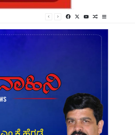
Facebook
X
YouTube
Random Article
Sidebar