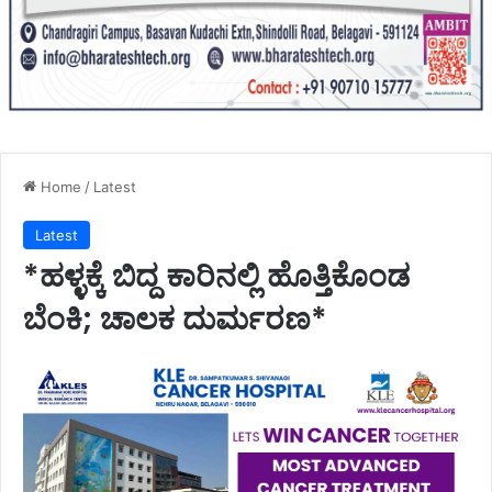
Home
/
Latest
Latest
*ಹಳ್ಳಕ್ಕೆ ಬಿದ್ದ ಕಾರಿನಲ್ಲಿ ಹೊತ್ತಿಕೊಂಡ
ಬೆಂಕಿ; ಚಾಲಕ ದುರ್ಮರಣ*