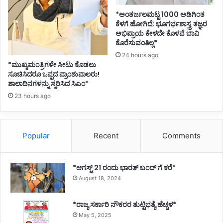
*ಅಂತರ್ಜಲಮಟ್ಟ 1000 ಅಡಿಗಿಂತ
ಕೆಳಗೆ ಹೋಗಿದೆ; ಭೂಗರ್ಭಶಾಸ್ತ್ರ ತಜ್ಞರ
ಅಭಿಪ್ರಾಯ ಕೇಳದೇ ಕೊಳವೆ ಬಾವಿ
ಕೊರೆಸುವಂತಿಲ್ಲ*
24 hours ago
*ಮುಖ್ಯಮಂತ್ರಿಗಳೇ ಸೀಟು ಕೊಡಲು
ಸೂಚಿಸಿದರೂ ಒಪ್ಪದ ಪ್ರಾಂಶುಪಾಲರು!
ಶಾಲಾದಿನಗಳನ್ನು ಸ್ಮರಿಸಿದ ಸಿಎಂ*
23 hours ago
Popular
Recent
Comments
*ಆಗಸ್ಟ್ 21 ರಂದು ಭಾರತ್‌ ಬಂದ್‌ ಗೆ ಕರೆ*
August 18, 2024
*ರಾಜ್ಯ ಸರ್ಕಾರಿ ನೌಕರರ ತುಟ್ಟಿಭತ್ಯೆ ಹೆಚ್ಚಳ*
May 5, 2025