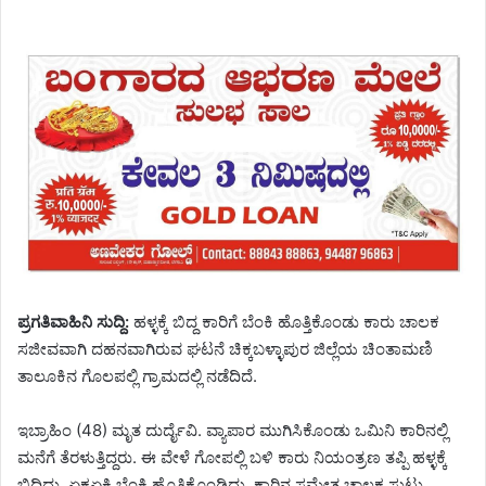
ಪ್ರಗತಿವಾಹಿನಿ ಸುದ್ದಿ:
ಹಳ್ಳಕ್ಕೆ ಬಿದ್ದ ಕಾರಿಗೆ ಬೆಂಕಿ ಹೊತ್ತಿಕೊಂಡು ಕಾರು ಚಾಲಕ
ಸಜೀವವಾಗಿ ದಹನವಾಗಿರುವ ಘಟನೆ ಚಿಕ್ಕಬಳ್ಳಾಪುರ ಜಿಲ್ಲೆಯ ಚಿಂತಾಮಣಿ
ತಾಲೂಕಿನ ಗೊಲಪಲ್ಲಿ ಗ್ರಾಮದಲ್ಲಿ ನಡೆದಿದೆ.
ಇಬ್ರಾಹಿಂ (48) ಮೃತ ದುರ್ದೈವಿ. ವ್ಯಾಪಾರ ಮುಗಿಸಿಕೊಂಡು ಒಮಿನಿ ಕಾರಿನಲ್ಲಿ
ಮನೆಗೆ ತೆರಳುತ್ತಿದ್ದರು. ಈ ವೇಳೆ ಗೋಪಲ್ಲಿ ಬಳಿ ಕಾರು ನಿಯಂತ್ರಣ ತಪ್ಪಿ ಹಳ್ಳಕ್ಕೆ
ಬಿದ್ದಿದ್ದು, ಏಕಏಕಿ ಬೆಂಕಿ ಹೊತ್ತಿಕೊಂಡಿದ್ದು, ಕಾರಿನ ಸಮೇತ ಚಾಲಕ ಸುಟ್ಟು