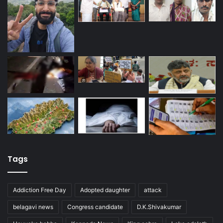
Tags
Addiction Free Day
Adopted daughter
attack
belagavi news
Congress candidate
D.K.Shivakumar