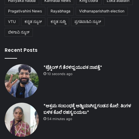
Havyaka habba
Kannada News
King cobra
Loka adalath
Pragativahini News
Rayabhaga
Vidhanaparishath election
VTU
ಕನ್ನಡ ನ್ಯೂಸ್
ಕನ್ನಡ ಸುದ್ದಿ
ಪ್ರಗತಿವಾಹಿನಿ ನ್ಯೂಸ್
ಬೆಳಗಾವಿ ನ್ಯೂಸ್
Recent Posts
*ಟ್ರೆಕ್ಕಿಂಗ್ ಗೆ ತೆರಳಿದ್ದ ಯುವಕ ನಾಪತ್ತೆ*
10 seconds ago
*ಅಕ್ರಮ ಸಂಬಂಧಕ್ಕೆ ಅಡ್ಡಿಯಾಗಿದ್ದ ಗಂಡನ ಕೊಲೆ: ತಿಂಗಳ
ಬಳಿಕ ಕೊಲೆ ರಹಸ್ಯ ಬಯಲು*
54 minutes ago