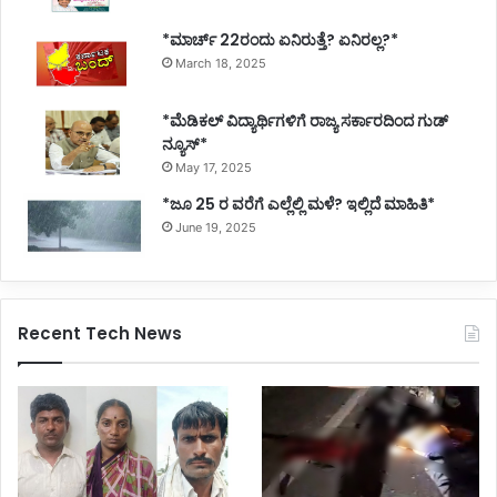
*ಮಾರ್ಚ್ 22ರಂದು ಏನಿರುತ್ತೆ? ಏನಿರಲ್ಲ?*
March 18, 2025
*ಮೆಡಿಕಲ್ ವಿದ್ಯಾರ್ಥಿಗಳಿಗೆ ರಾಜ್ಯ ಸರ್ಕಾರದಿಂದ ಗುಡ್
ನ್ಯೂಸ್*
May 17, 2025
*ಜೂ 25 ರ ವರೆಗೆ ಎಲ್ಲೆಲ್ಲಿ ಮಳೆ? ಇಲ್ಲಿದೆ ಮಾಹಿತಿ*
June 19, 2025
Recent Tech News