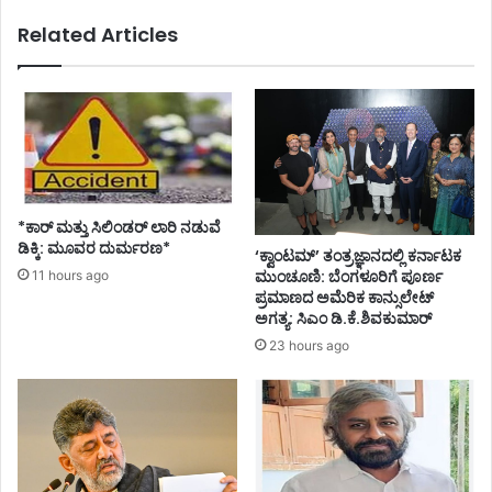
Related Articles
*ಕಾರ್ ಮತ್ತು ಸಿಲಿಂಡ‌ರ್ ಲಾರಿ ನಡುವೆ
ಡಿಕ್ಕಿ: ಮೂವರ ದುರ್ಮರಣ*
‘ಕ್ವಾಂಟಮ್’ ತಂತ್ರಜ್ಞಾನದಲ್ಲಿ ಕರ್ನಾಟಕ
ಮುಂಚೂಣಿ: ಬೆಂಗಳೂರಿಗೆ ಪೂರ್ಣ
11 hours ago
ಪ್ರಮಾಣದ ಅಮೆರಿಕ ಕಾನ್ಸುಲೇಟ್
ಅಗತ್ಯ: ಸಿಎಂ ಡಿ.ಕೆ.ಶಿವಕುಮಾರ್
23 hours ago