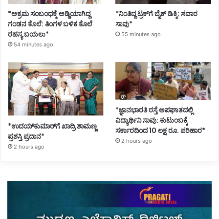
*ಅಕ್ರಮ ಸಂಬಂಧಕ್ಕೆ ಅಡ್ಡಿಯಾಗಿದ್ದ
*ನಿಂತಿದ್ದ ಟ್ರಕ್‌ಗೆ ಬೈಕ್ ಡಿಕ್ಕಿ; ಸವಾರ
ಗಂಡನ ಕೊಲೆ: ತಿಂಗಳ ಬಳಿಕ ಕೊಲೆ
ಸಾವು*
ರಹಸ್ಯ ಬಯಲು*
55 minutes ago
54 minutes ago
*ಜ್ಞಾನಭಾರತಿ ರಸ್ತೆ ಅಪಘಾತದಲ್ಲಿ
ವಿದ್ಯಾರ್ಥಿನಿ ಸಾವು: ಕುಟುಂಬಕ್ಕೆ
*ಉದಯ್‌ಕುಮಾರ್‌ಗೆ ಖಾದ್ರಿ ಶಾಮಣ್ಣ
ಸರ್ಕಾರದಿಂದ 10 ಲಕ್ಷ ರೂ. ಪರಿಹಾರ*
ಪ್ರಶಸ್ತಿ ಪ್ರದಾನ*
2 hours ago
2 hours ago