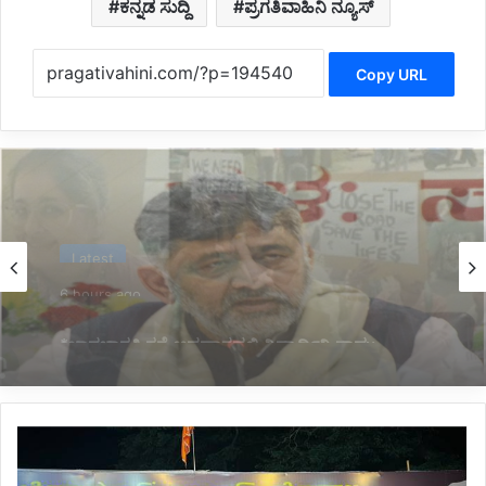
ಕನ್ನಡ ಸುದ್ದಿ
ಪ್ರಗತಿವಾಹಿನಿ ನ್ಯೂಸ್
Copy URL
Politics
6 hours ago
*ಸಚಿವ ಸಂಪುಟದಲ್ಲಿ ಮಹಿಳೆಯರಿಗೆ ಸ್ಥಾನ ಸಿಗಲಿದೆ: ಸಿಎಂ
ಡಿ.ಕೆ.ಶಿವಕುಮಾರ್ ಭರವಸೆ*
ಹಿಂದೂ
ರಾಷ್ಟ್ರ,
ಹಿಂದೂ