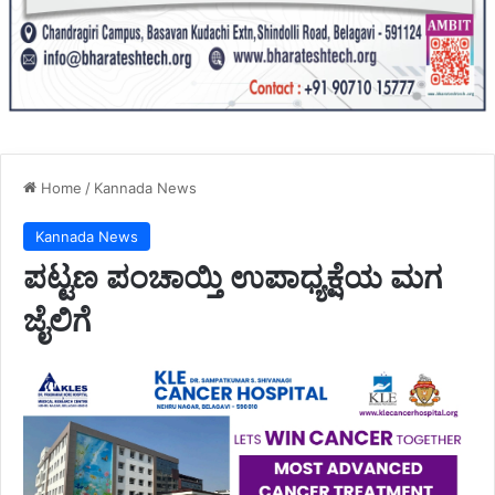
Home
/
Kannada News
Kannada News
ಪಟ್ಟಣ ಪಂಚಾಯ್ತಿ ಉಪಾಧ್ಯಕ್ಷೆಯ ಮಗ
ಜೈಲಿಗೆ