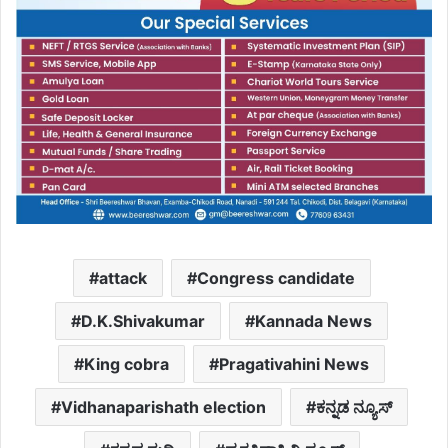
attack
Congress candidate
D.K.Shivakumar
Kannada News
King cobra
Pragativahini News
Vidhanaparishath election
ಕನ್ನಡ ನ್ಯೂಸ್