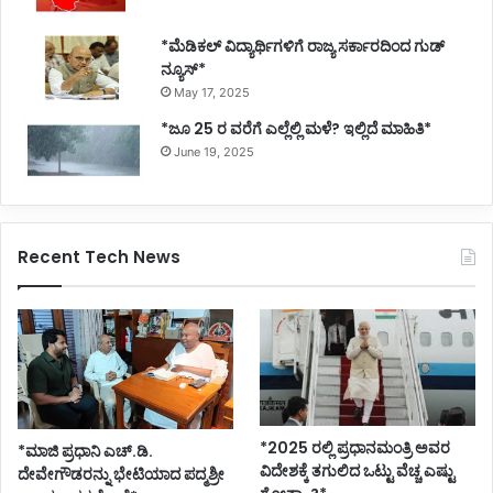
*ಮೆಡಿಕಲ್ ವಿದ್ಯಾರ್ಥಿಗಳಿಗೆ ರಾಜ್ಯ ಸರ್ಕಾರದಿಂದ ಗುಡ್
ನ್ಯೂಸ್*
May 17, 2025
*ಜೂ 25 ರ ವರೆಗೆ ಎಲ್ಲೆಲ್ಲಿ ಮಳೆ? ಇಲ್ಲಿದೆ ಮಾಹಿತಿ*
June 19, 2025
Recent Tech News
*2025 ರಲ್ಲಿ ಪ್ರಧಾನಮಂತ್ರಿ ಅವರ
*ಮಾಜಿ ಪ್ರಧಾನಿ ಎಚ್.ಡಿ.
ವಿದೇಶಕ್ಕೆ ತಗುಲಿದ ಒಟ್ಟು ವೆಚ್ಚ ಎಷ್ಟು
ದೇವೇಗೌಡರನ್ನು ಭೇಟಿಯಾದ ಪದ್ಮಶ್ರೀ