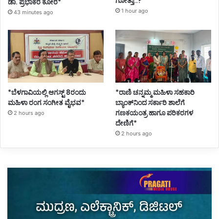
ಗೋತ್ತಾ..?*
ಡಾ. ಪ್ರಭಾಕರ ಕೋರೆ*
1 hour ago
43 minutes ago
*ಬೆಳಗಾವಿಯಲ್ಲಿ ಆಗಸ್ಟ್ 8ರಂದು
*ರಾಣಿ ಚನ್ನಮ್ಮ ಮಹಿಳಾ ಸಹಕಾರಿ
ಮಹಿಳಾ ರಂಗ ಸಂಗೀತ ವೈಭವ*
ಬ್ಯಾಂಕ್‌ನಿಂದ ಸರ್ಕಾರಿ ಶಾಲೆಗೆ
ಗಣಕಯಂತ್ರ ಹಾಗೂ ಪರಿಕರಗಳ
2 hours ago
ದೇಣಿಗೆ*
2 hours ago