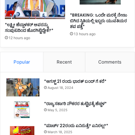
*BREAKING: ಒಂದೇ ಮರಕ್ಕೆ ನೇಣು
ಬಿಗಿದ ಸ್ಥಿತಿಯಲ್ಲಿ ಇಬ್ಬರು ಯುವತಿಯರ
*ಲಕ್ಷ್ಮೀ ಹೆಬ್ಬಾಳಕರ್ ಅವರನ್ನು
ಶವ ಪತ್ತೆ*
ಸಂಪುಟದಿಂದ ಹೊರಗಿಟ್ಟಿದ್ದೇಕೆ?*
13 hours ago
12 hours ago
Popular
Recent
Comments
*ಆಗಸ್ಟ್ 21 ರಂದು ಭಾರತ್‌ ಬಂದ್‌ ಗೆ ಕರೆ*
August 18, 2024
*ರಾಜ್ಯ ಸರ್ಕಾರಿ ನೌಕರರ ತುಟ್ಟಿಭತ್ಯೆ ಹೆಚ್ಚಳ*
May 5, 2025
*ಮಾರ್ಚ್ 22ರಂದು ಏನಿರುತ್ತೆ? ಏನಿರಲ್ಲ?*
March 18, 2025