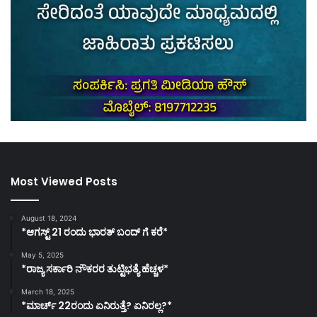
Most Viewed Posts
August 18, 2024
*ಆಗಸ್ಟ್ 21 ರಂದು ಭಾರತ್‌ ಬಂದ್‌ ಗೆ ಕರೆ*
May 5, 2025
*ರಾಜ್ಯ ಸರ್ಕಾರಿ ನೌಕರರ ತುಟ್ಟಿಭತ್ಯೆ ಹೆಚ್ಚಳ*
March 18, 2025
*ಮಾರ್ಚ್ 22ರಂದು ಏನಿರುತ್ತೆ? ಏನಿರಲ್ಲ?*