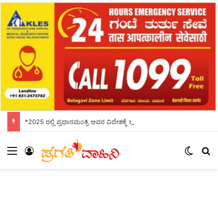
*2025 ರಲ್ಲಿ ಪ್ರಧಾನಮಂತ್ರಿ ಅವರ ವಿದೇಶಕ್ಕೆ ತಗುಲಿದ ಒಟ್ಟು ವೆಚ್ಚ ಎಷ್ಟು ಗೋತ್ತಾ..?*
Menu
Log In
Switch
Se