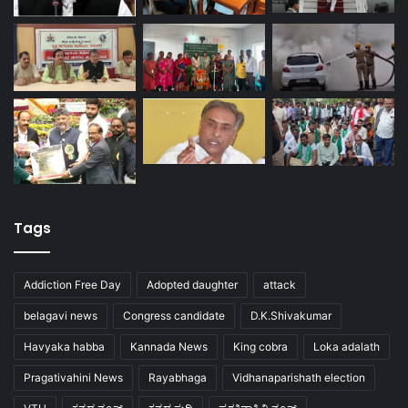
Tags
Addiction Free Day
Adopted daughter
attack
belagavi news
Congress candidate
D.K.Shivakumar
Havyaka habba
Kannada News
King cobra
Loka adalath
Pragativahini News
Rayabhaga
Vidhanaparishath election