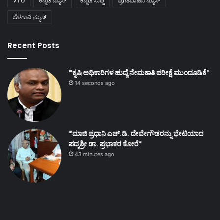
VTU
ಕನ್ನಡ ನ್ಯೂಸ್
ಕನ್ನಡ ಸುದ್ದಿ
ಪ್ರಗತಿವಾಹಿನಿ ನ್ಯೂಸ್
ಬೆಳಗಾವಿ ನ್ಯೂಸ್
Recent Posts
*ಕೃಷಿ ಅಧಿಕಾರಿಗಳ ಹುದ್ದೆ ನೇಮಕಾತಿ ಪರೀಕ್ಷೆ ಮುಂದೂಡಿಕೆ*
14 seconds ago
*ಮಾಜಿ ಪ್ರಧಾನಿ ಎಚ್.ಡಿ. ದೇವೇಗೌಡರನ್ನು ಭೇಟಿಯಾದ
ಪದ್ಮಶ್ರೀ ಡಾ. ಪ್ರಭಾಕರ ಕೋರೆ*
43 minutes ago