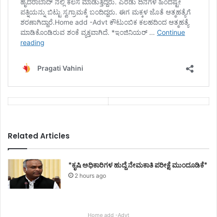
Related Articles
*ಕೃಷಿ ಅಧಿಕಾರಿಗಳ ಹುದ್ದೆ ನೇಮಕಾತಿ ಪರೀಕ್ಷೆ ಮುಂದೂಡಿಕೆ*
2 hours ago
Home add -Advt