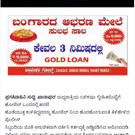
ಪ್ರಗತಿವಾಹಿನಿ ಸುದ್ದಿ, ಖಾನಾಪುರ:
ಮಧ್ಯರಾತ್ರಿಯ ಬಳಿಕವೂ ಸ್ನೇಹಿತರೊಟ್ಟಿಗೆ
ಹೋಟೆಲ್ ಒಂದರಲ್ಲಿ ಹರಟೆ
ಹೊಡೆಯುತ್ತ ಕುಳಿತಿದ್ದವರನ್ನು ಹೋಟೆಲ್ ನಿಂದ ಹೊರಹೋಗುವಂತೆ ತಿಳಿಹೇಳಿದ
ಪೊಲೀಸ್
ಸಿಬ್ಬಂದಿಯ ಜೊತೆ ಅನುಚಿತವಾಗಿ ವರ್ತಿಸಿ ಕರ್ತವ್ಯಕ್ಕೆ ಅಡ್ಡಿಪಡಿಸಿದ ಆರೋಪದಡಿ
ಸ್ಥಳೀಯ ಪಟ್ಟಣ ಪಂಚಾಯ್ತಿ ಉಪಾಧ್ಯಕ್ಷೆಯ ಮಗ ಶ್ರೀಧರ ಬಸವರಾಜ ಅಂಕಲಗಿ