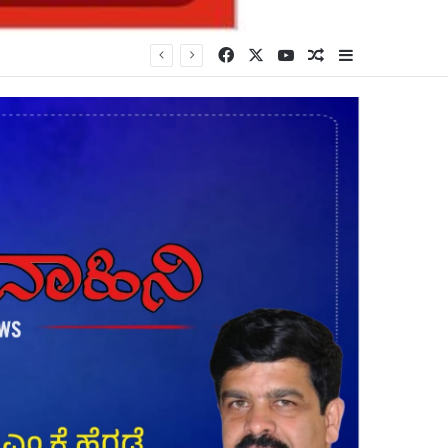
Facebook
X
YouTube
Random Article
Sidebar