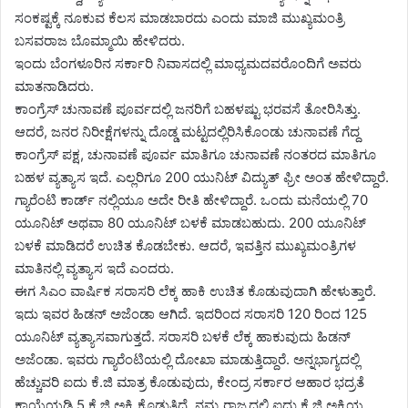
ಸಂಕಷ್ಟಕ್ಕೆ ನೂಕುವ ಕೆಲಸ ಮಾಡಬಾರದು ಎಂದು ಮಾಜಿ ಮುಖ್ಯಮಂತ್ರಿ
ಬಸವರಾಜ ಬೊಮ್ಮಾಯಿ‌ ಹೇಳಿದರು.
ಇಂದು ಬೆಂಗಳೂರಿನ ಸರ್ಕಾರಿ ನಿವಾಸದಲ್ಲಿ ಮಾಧ್ಯಮದವರೊಂದಿಗೆ ಅವರು
ಮಾತನಾಡಿದರು.
ಕಾಂಗ್ರೆಸ್ ಚುನಾವಣೆ ಪೂರ್ವದಲ್ಲಿ ಜನರಿಗೆ ಬಹಳಷ್ಟು ಭರವಸೆ ತೋರಿಸಿತ್ತು.
ಆದರೆ, ಜನರ ನಿರೀಕ್ಷೆಗಳನ್ನು ದೊಡ್ಡ ಮಟ್ಟದಲ್ಲಿರಿಸಿಕೊಂಡು ಚುನಾವಣೆ ಗೆದ್ದ
ಕಾಂಗ್ರೆಸ್ ಪಕ್ಷ, ಚುನಾವಣೆ ಪೂರ್ವ ಮಾತಿಗೂ ಚುನಾವಣೆ ನಂತರದ ಮಾತಿಗೂ
ಬಹಳ ವ್ಯತ್ಯಾಸ ಇದೆ. ಎಲ್ಲರಿಗೂ 200 ಯುನಿಟ್ ವಿದ್ಯುತ್ ಫ್ರೀ ಅಂತ ಹೇಳಿದ್ದಾರೆ.
ಗ್ಯಾರೆಂಟಿ ಕಾರ್ಡ್ ನಲ್ಲಿಯೂ ಅದೇ ರೀತಿ ಹೇಳಿದ್ದಾರೆ. ಒಂದು ಮನೆಯಲ್ಲಿ 70
ಯೂನಿಟ್ ಅಥವಾ 80 ಯೂನಿಟ್ ಬಳಕೆ ಮಾಡಬಹುದು. 200 ಯೂನಿಟ್
ಬಳಕೆ ಮಾಡಿದರೆ ಉಚಿತ ಕೊಡಬೇಕು. ಆದರೆ, ಇವತ್ತಿನ ಮುಖ್ಯಮಂತ್ರಿಗಳ
ಮಾತಿನಲ್ಲಿ ವ್ಯತ್ಯಾಸ ಇದೆ ಎಂದರು.
ಈಗ ಸಿಎಂ ವಾರ್ಷಿಕ ಸರಾಸರಿ ಲೆಕ್ಕ ಹಾಕಿ ಉಚಿತ ಕೊಡುವುದಾಗಿ ಹೇಳುತ್ತಾರೆ.
ಇದು ಇವರ ಹಿಡನ್ ಅಜೆಂಡಾ ಆಗಿದೆ. ಇದರಿಂದ ಸರಾಸರಿ 120 ರಿಂದ 125
ಯೂನಿಟ್ ವ್ಯತ್ಯಾಸವಾಗುತ್ತದೆ.‌ ಸರಾಸರಿ ಬಳಕೆ ಲೆಕ್ಕ ಹಾಕುವುದು ಹಿಡನ್
ಅಜೆಂಡಾ. ಇವರು ಗ್ಯಾರೆಂಟಿಯಲ್ಲಿ ದೋಖಾ ಮಾಡುತ್ತಿದ್ದಾರೆ. ಅನ್ನಭಾಗ್ಯದಲ್ಲಿ
ಹೆಚ್ಚುವರಿ ಐದು ಕೆ.ಜಿ ಮಾತ್ರ ಕೊಡುವುದು, ಕೇಂದ್ರ ಸರ್ಕಾರ ಆಹಾರ ಭದ್ರತೆ
ಕಾಯ್ದೆಯಡಿ 5 ಕೆ.ಜಿ ಅಕ್ಕಿ ಕೊಡುತ್ತಿದೆ. ನಮ್ಮ ರಾಜ್ಯದಲ್ಲಿ ಐದು ಕೆ.ಜಿ ಅಕ್ಕಿಯ