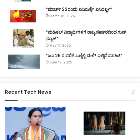
*ಮಾರ್ಚ್ 22ರಂದು ಏನಿರುತ್ತೆ? ಏನಿರಲ್ಲ?*
March 18, 2025
*ಮೆಡಿಕಲ್ ವಿದ್ಯಾರ್ಥಿಗಳಿಗೆ ರಾಜ್ಯ ಸರ್ಕಾರದಿಂದ ಗುಡ್
ನ್ಯೂಸ್*
May 17, 2025
*ಜೂ 25 ರ ವರೆಗೆ ಎಲ್ಲೆಲ್ಲಿ ಮಳೆ? ಇಲ್ಲಿದೆ ಮಾಹಿತಿ*
June 19, 2025
Recent Tech News