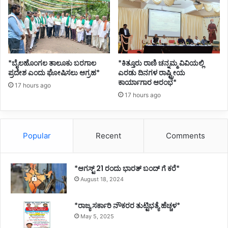
ಹೆ
ಚ್
ಚು
ಸಾ
ವು
*ಬೈಲಹೊಂಗಲ ತಾಲೂಕು ಬರಗಾಲ
*ಕಿತ್ತೂರು ರಾಣಿ ಚನ್ನಮ್ಮ ವಿವಿಯಲ್ಲಿ
,
ಪ್ರದೇಶ ಎಂದು ಘೋಷಿಸಲು ಆಗ್ರಹ*
ಎರಡು ದಿನಗಳ ರಾಷ್ಟ್ರೀಯ
3
ಕಾರ್ಯಾಗಾರ ಆರಂಭ*
5
17 hours ago
17 hours ago
0
ಕ್
ಕೂ
ಹೆ
Popular
Recent
Comments
ಚ್
ಚು
ಜ
*ಆಗಸ್ಟ್ 21 ರಂದು ಭಾರತ್‌ ಬಂದ್‌ ಗೆ ಕರೆ*
ನ
August 18, 2024
ರಿ
ಗೆ
ಗಾ
*ರಾಜ್ಯ ಸರ್ಕಾರಿ ನೌಕರರ ತುಟ್ಟಿಭತ್ಯೆ ಹೆಚ್ಚಳ*
ಯ
May 5, 2025