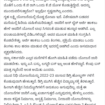
ಜೊತೆಗೆ ಒಂದು ಕೆ.ಜಿ ರಾಗಿ ಒಂದು ಕೆ.ಜಿ ಜೋಳ ಕೊಡುತ್ತಿದ್ದೇವೆ‌. ಅದನ್ನು
ಮುಂದುವರೆಸುತ್ತಾರೋ? ಇಲ್ಲವೋ ಸ್ಪಷ್ಟವಾಗಿಲ್ಲ ಎಂದರು.
ಗೃಹ ಲಕ್ಷ್ಮಿ ಯೋಜನೆಯಲ್ಲಿ ದೊಡ್ಡ ಧೋಖಾ ಇದೆ. ವಿಶೇಷವಾಗಿ ಬಡವರ
ಮನೆಯಲ್ಲಿ ಹಿರಿಯ ಮಹಿಳೆಯರಿರುತ್ತಾರೆ. ಅವರಿಗೆ ಆನ್ ಲೈನ್ ಅರ್ಜಿ ಹಾಕಲು
ಹೇಳಿ ಅವರಿಗೆ ಯೋಜನೆ ಲಾಭ ಸಿಗದಂತೆ ಮಾಡುವ ಹುನ್ನಾರ ಅಡಗಿದೆ. ಎಲ್ಲ
ಪಂಚಾಯತಿಗಳಲ್ಲಿ ಪಿಡಿಒಗಳಿದ್ದಾರೆ. ಅವರ ಮೂಲಕ ಮಾಹಿತಿ ಸಂಗ್ರಹಿಸಿ
ಕೊಡಬೇಕಿತ್ತು. ಅರ್ಜಿ ಹಾಕಲು ಒಂದು ತಿಂಗಳು, ಪ್ರಕ್ರಿಯೆ ಮಾಡಲು ಒಂದು
ತಿಂಗಳು ಕಾಲ ಹರಣ ಮಾಡುವ ಲೆಕ್ಕ ಇದರಲ್ಲಿ ಅಡಗಿದೆ ಎಂದು ಅಸಮಾಧಾನ
ವ್ಯಕ್ತಪಡಿಸಿದರು.
ರಾಜ್ಯ ಸರ್ಕಾರವೇ ಎಲ್ಲರ ಮನೆಗಳಿಗೆ ಹೋಗಿ ಮಾಹಿತಿ ಪಡೆದು ಯೋಜನೆ ಜಾರಿ
ಮಾಡಬೇಕು. ಇನ್ನು ಎಸಿ ಬಸ್ಸು, ಲಗ್ಜುರಿ ಬಸ್ ಇಲ್ಲ ಅಂತ ಹೇಳಿದ್ದಾರೆ. ಕೆಂಪು ಬಸ್
ಮಾತ್ರ ಗ್ಯಾರೆಂಟಿ ಅಂತ ಆಯಿತು ಎಂದರು.
ಯುವ ನಿಧಿ ಯೋಜನೆಯನ್ನು 2022-23 ಪಾಸಾದ ಡಿಗ್ರಿ ಹೋಲ್ಡರ್ಸ್ ಗಳಿಗೆ
ಕೊಡುವುದಾಗಿ ಹೇಳುತ್ತಾರೆ. ಡಿಗ್ರಿ ಮುಗಿಸಿ ಹೆಚ್ಚಿನ ವಿದ್ಯಾಭ್ಯಾಸಕ್ಕೆ ತೆರಳುತ್ತಾರೆ.
ಹೀಗಾಗಿ ಹೆಚ್ಚಿನ ನಿರುದ್ಯೋಗಿಗಳಿಗೆ ಅನುಕೂಲ ಆಗುವುದಿಲ್ಲ. ಮತ್ತೆ ಈ
ಯೋಜನೆಗಳ ಜಾರಿಗೆ ಎಷ್ಟು ಖರ್ಚಾಗುತ್ತದೆ ಎನ್ನುವುದನ್ನು ಹೇಳಿಲ್ಲ ಎಂದರು.
ಶಾಲಾ ಕಟ್ಟಡ ನಿರ್ಮಾಣ, ಆಸ್ಪತ್ರೆ ನಿರ್ಮಾಣ, ನೀರಾವರಿ ಯೋಜನೆಗಳನ್ನು
ನಿಲ್ಲಿಸುತ್ತೀರಾ ? ಎಸ್ಸಿಪಿ ಟಿಎಸ್ ಪಿ ಯೋಜನೆ ಹಣ ಬಳಸುತ್ತೀರಾ ? ಕೇಂದ್ರದ