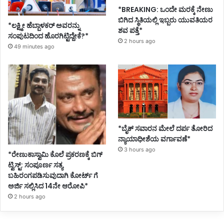
*BREAKING: ಒಂದೇ ಮರಕ್ಕೆ ನೇಣು
ಬಿಗಿದ ಸ್ಥಿತಿಯಲ್ಲಿ ಇಬ್ಬರು ಯುವತಿಯರ
*ಲಕ್ಷ್ಮೀ ಹೆಬ್ಬಾಳಕರ್ ಅವರನ್ನು
ಶವ ಪತ್ತೆ*
ಸಂಪುಟದಿಂದ ಹೊರಗಿಟ್ಟಿದ್ದೇಕೆ?*
2 hours ago
49 minutes ago
*ಬೈಕ್ ಸವಾರನ ಮೇಲೆ ದರ್ಪ ತೋರಿದ
ನ್ಯಾಯಾಧೀಶೆಯ ವರ್ಗಾವಣೆ*
3 hours ago
*ರೇಣುಕಾಸ್ವಾಮಿ ಕೊಲೆ ಪ್ರಕರಣಕ್ಕೆ ಬಿಗ್
ಟ್ವಿಸ್ಟ್: ಸಂಪೂರ್ಣ ಸತ್ಯ
ಬಹಿರಂಗಪಡಿಸುವುದಾಗಿ ಕೋರ್ಟ್ ಗೆ
ಅರ್ಜಿ ಸಲ್ಲಿಸಿದ 14ನೇ ಆರೋಪಿ*
2 hours ago