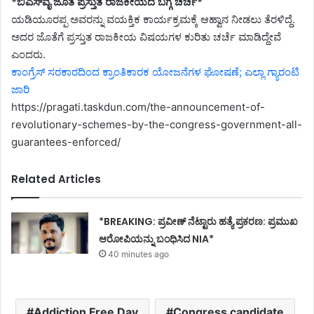
*ಬಿಎಸ್‌ವೈ ಜೊತೆ ಪ್ರಸ್ತುತ ರಾಜಕೀಯದ ಬಗ್ಗೆ ಚರ್ಚೆ*
ಯಡಿಯೂರಪ್ಪ ಅವರನ್ನು ವಯಕ್ತಿಕ ಕಾರ್ಯಕ್ರಮಕ್ಕೆ ಆಹ್ವಾನ ನೀಡಲು ತೆರಳಿದ್ದೆ‌.
ಅದರ ಜೊತೆಗೆ ಪ್ರಸ್ತುತ ರಾಜಕೀಯ ವಿಷಯಗಳ ಕುರಿತು ಚರ್ಚೆ ಮಾಡಿದ್ದೇವೆ
ಎಂದರು.
ಕಾಂಗ್ರೆಸ್ ಸರಕಾರದಿಂದ ಕ್ರಾಂತಿಕಾರಕ ಯೋಜನೆಗಳ ಘೋಷಣೆ; ಎಲ್ಲಾ ಗ್ಯಾರಂಟಿ
ಜಾರಿ
https://pragati.taskdun.com/the-announcement-of-
revolutionary-schemes-by-the-congress-government-all-
guarantees-enforced/
Related Articles
*BREAKING: ಪ್ರವೀಣ್ ನೆಟ್ಟಾರು ಹತ್ಯೆ ಪ್ರಕರಣ: ಪ್ರಮುಖ
ಆರೋಪಿಯನ್ನು ಬಂಧಿಸಿದ NIA*
40 minutes ago
Addiction Free Day
Congress candidate