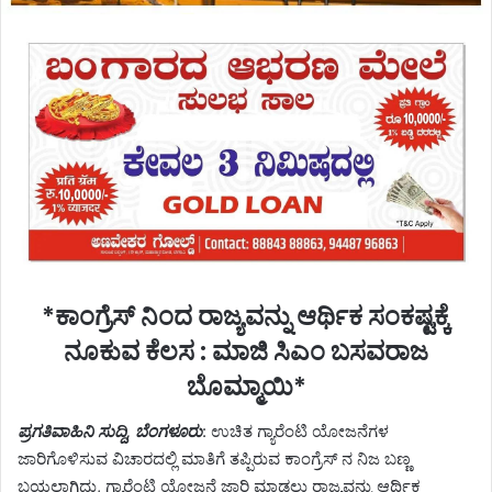
*ಕಾಂಗ್ರೆಸ್ ನಿಂದ ರಾಜ್ಯವನ್ನು ಆರ್ಥಿಕ ಸಂಕಷ್ಟಕ್ಕೆ
ನೂಕುವ ಕೆಲಸ : ಮಾಜಿ ಸಿಎಂ ಬಸವರಾಜ
ಬೊಮ್ಮಾಯಿ‌*
ಪ್ರಗತಿವಾಹಿನಿ ಸುದ್ದಿ, ಬೆಂಗಳೂರು
: ಉಚಿತ ಗ್ಯಾರೆಂಟಿ ಯೋಜನೆಗಳ
ಜಾರಿಗೊಳಿಸುವ ವಿಚಾರದಲ್ಲಿ ಮಾತಿಗೆ ತಪ್ಪಿರುವ ಕಾಂಗ್ರೆಸ್ ನ ನಿಜ ಬಣ್ಣ
ಬಯಲಾಗಿದ್ದು, ಗ್ಯಾರೆಂಟಿ ಯೋಜನೆ ಜಾರಿ ಮಾಡಲು ರಾಜ್ಯವನ್ನು ಆರ್ಥಿಕ