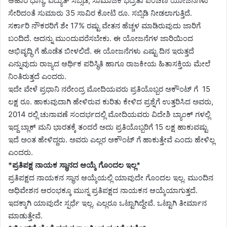
ಆಹಾರ ಧಾನ್ಯ, ವಿದ್ಯುತ್ ಸಬ್ಸಿಡಿ, ಸಾಮಾಜಿಕ ಭದ್ರತಾ ಪಿಂಚಣಿ ಯೋಜನೆಗಳು
ಸೇರಿದಂತೆ ಸುಮಾರು 35 ಸಾವಿರ ಕೋಟಿ ರೂ. ಸಬ್ಸಿಡಿ ನೀಡಲಾಗುತ್ತಿದೆ.
ಸರ್ಕಾರಿ ನೌಕರರಿಗೆ ಶೇ 17% ರಷ್ಟು ವೇತನ ಹೆಚ್ಚಳ ಮಾಡಿರುವುದು ಜಾರಿಗೆ
ಬಂದಿದೆ. ಅದನ್ನು ಮುಂದುವರೆಸಬೇಕು. ಈ ಯೋಜನೆಗಳ ಜಾರಿಯಿಂದ
ಅಭಿವೃದ್ಧಿ ಗೆ ಹೊಡೆತ ಬೀಳಲಿದೆ. ಈ ಯೋಜನೆಗಳು ಎಷ್ಟು ದಿನ ಇರುತ್ತದೆ‌
ಎನ್ನುವುದು ರಾಜ್ಯದ ಆರ್ಥಿಕ ಪರಿಸ್ಥಿತಿ ಹಾಗೂ ರಾಜಕೀಯ ಹಿತಾಸಕ್ತಿಯ ಮೇಲೆ
ನಿಂತಿರುತ್ತದೆ ಎಂದರು.
ಇದೇ ವೇಳೆ ಪ್ರಧಾನಿ ನರೇಂದ್ರ ಮೋದಿಯವರು ಪ್ರತಿಯೊಬ್ಬರ ಅಕೌಂಟ್ ಗೆ 15
ಲಕ್ಷ ರೂ. ಹಾಕುವುದಾಗಿ ಹೇಳಿರುವ ಕುರಿತು ಕೇಳಿದ ಪ್ರಶ್ನೆಗೆ ಉತ್ತರಿಸಿದ ಅವರು,
2014 ರಲ್ಲಿ ಚುನಾವಣೆ ಸಂದರ್ಭದಲ್ಲಿ ಮೋದಿಯವರು ವಿದೇಶಿ ಬ್ಯಾಂಕ್ ಗಳಲ್ಲಿ
ಇದ್ದ ಬ್ಲಾಕ್ ಮನಿ ಭಾರತಕ್ಕೆ ತಂದರೆ ಅದು ಪ್ರತಿಯೊಬ್ಬರಿಗೆ 15 ಲಕ್ಷ ಹಾಕುವಷ್ಟು
ಇದೆ ಅಂತ ಹೇಳಿದ್ದರು. ಅವರು ಎಲ್ಲರ ಅಕೌಂಟ್ ಗೆ ಹಾಕುತ್ತೇವೆ ಎಂದು ಹೇಳಿಲ್ಲ
ಎಂದರು.
*ಪ್ರತಿಪಕ್ಷ ನಾಯಕ ಸ್ಥಾನದ ಆಯ್ಕೆ ಗೊಂದಲ ಇಲ್ಲ*
ಪ್ರತಿಪಕ್ಷದ ನಾಯಕನ ಸ್ಥಾನ ಆಯ್ಕೆಯಲ್ಲಿ ಯಾವುದೇ ಗೊಂದಲ ಇಲ್ಲ. ಮುಂದಿನ
ಅಧಿವೇಶನ ಆರಂಭಕ್ಕೂ ಮುನ್ನ ಪ್ರತಿಪಕ್ಷದ ನಾಯಕನ ಆಯ್ಕೆಯಾಗುತ್ತದೆ.
ಇದಕ್ಕಾಗಿ ಯಾವುದೇ ಸ್ಪರ್ಧೆ ಇಲ್ಲ. ಎಲ್ಲರೂ ಒಟ್ಟಾಗಿದ್ದೇವೆ. ಒಟ್ಟಾಗಿ ತೀರ್ಮಾನ
ಮಾಡುತ್ತೇವೆ.