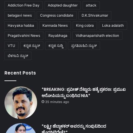
Addiction Free Day
Adopted daughter
attack
belagavi news
Congress candidate
D.K.Shivakumar
Havyaka habba
Kannada News
King cobra
Loka adalath
Pragativahini News
Rayabhaga
Vidhanaparishath election
VTU
ಕನ್ನಡ ನ್ಯೂಸ್
ಕನ್ನಡ ಸುದ್ದಿ
ಪ್ರಗತಿವಾಹಿನಿ ನ್ಯೂಸ್
ಬೆಳಗಾವಿ ನ್ಯೂಸ್
Recent Posts
*BREAKING: ಪ್ರವೀಣ್ ನೆಟ್ಟಾರು ಹತ್ಯೆ ಪ್ರಕರಣ: ಪ್ರಮುಖ
ಆರೋಪಿಯನ್ನು ಬಂಧಿಸಿದ NIA*
35 minutes ago
*ಲಕ್ಷ್ಮೀ ಹೆಬ್ಬಾಳಕರ್ ಅವರನ್ನು ಸಂಪುಟದಿಂದ
ಹೊರಗಿಟ್ಟಿದ್ದೇಕೆ?*