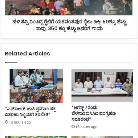
ಬಿ
ತಿ
ಟ್
ದ್
ಟ
ದ
ರೆ
ಹಳಿ ತಪ್ಪಿ ನಿಂತಿದ್ದ ರೈಲಿಗೆ ಯಶವಂತಪುರ ರೈಲು ಡಿಕ್ಕಿ: 50ಕ್ಕೂ ಹೆಚ್ಚು
ರೈ
ನೆ
ಸಾವು, 350 ಕ್ಕೂ ಹೆಚ್ಚು ಜನರಿಗೆ ಗಾಯ
ಲಿ
ಮ್
ಗೆ
ಮ
ಯ
ದಿ
ಶ
Related Articles
:
ವಂ
ಹು
ತ
ಕ್
ಪು
ಕೇ
ರ
ರಿ
ರೈ
ಶ್
ಲು
ರೀ
ಡಿ
*
ಕ್
ಕಿ
*ಆಗಸ್ಟ್ 7ರಂದು
*ಎಸ್ಐಆರ್: ಜಾತಿ ಪ್ರಮಾಣ ಪತ್ರ
:
ಬೆಳಗಾವಿ ಬಿಸಿಸಿಐ ಪದಗ್ರಹಣ
ವಿತರಣಾ ಸಿಬ್ಬಂದಿಗೆ ತರಬೇತಿ*
5
ಸಮಾರಂಭ*
16 hours ago
0
16 hours ago
ಕ್
ಕೂ