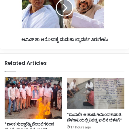
ದ
ಶಾ
ಕೊ
ಆ
ರೊ
ರೋ
ನಾ
ಪ
ಭೀ
ಕ್
ತಿ
ಕೆ
ಅಮಿತ್ ಶಾ ಆರೋಪಕ್ಕೆ ಮಮತಾ ಬ್ಯಾನರ್ಜಿ ತಿರುಗೇಟು
ಮ
ಮ
ತಾ
ಬ್
Related Articles
ಯಾ
ನ
ರ್
ಜಿ
ತಿ
ರು
ಗೇ
ಟು
*ರಾಯರೇ ಆ ಹುಡುಗಿಯಿಂದ ಕಾಪಾಡಿ:
ಬೆಳಗಾವಿಯಲ್ಲಿ ವಿಚಿತ್ರ ಘಟನೆ ಬೆಳಕಿಗೆ*
*ಶಾಸಕ ಸುಬ್ಬಾರೆಡ್ಡಿ ಬೆಂಬಲಿಗರಿಂದ
17 hours ago