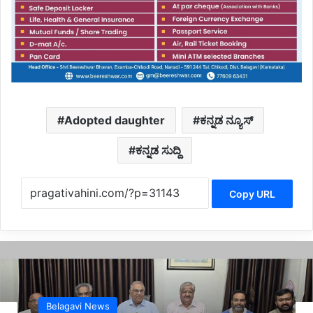
Adopted daughter
ಕನ್ನಡ ನ್ಯೂಸ್
ಕನ್ನಡ ಸುದ್ದಿ
Copy URL
Latest