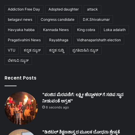
Addiction Free Day
Adopted daughter
attack
belagavi news
Congress candidate
D.K.Shivakumar
Havyaka habba
Kannada News
King cobra
Loka adalath
Pragativahini News
Rayabhaga
Vidhanaparishath election
VTU
ಕನ್ನಡ ನ್ಯೂಸ್
ಕನ್ನಡ ಸುದ್ದಿ
ಪ್ರಗತಿವಾಹಿನಿ ನ್ಯೂಸ್
ಬೆಳಗಾವಿ ನ್ಯೂಸ್
Recent Posts
*ಪಂಜಿನ ಮೆರವಣಿಗೆ: ಲಕ್ಷ್ಮೀ ಹೆಬ್ಬಾಳಕರ್ ಗೆ ಸಚಿವ ಸ್ಥಾನ
ನೀಡುವಂತೆ ಆಗ್ರಹ*
8 seconds ago
*ಡಿಜಿಟಲ್ ಶಿಕ್ಷಣಶಾಸ್ತ್ರದ ಮೂಲಕ ಬೋಧನಾ ಶ್ರೇಷ್ಠತೆ