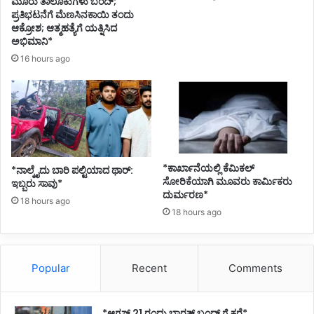
ಮೂರು ತಾಲೂಕುಗಳು ಬಂದ್;
ಪ್ರತಿಭಟನೆಗೆ ಮೆಣಸಿನಕಾಯಿ ತಂದು
ಆಕ್ರೋಶ; ಆತ್ಮಹತ್ಯೆಗೆ ಯತ್ನಿಸಿದ
ಅಭಿಮಾನಿ*
16 hours ago
*ಕಾರ್ಖಾನೆಯಲ್ಲಿ ಕೆಮಿಕಲ್
*ನಾಲ್ಕೈದು ಬಾರಿ ಪಲ್ಟಿಯಾದ ಥಾರ್:
ಸೋರಿಕೆಯಾಗಿ ಮೂವರು ಕಾರ್ಮಿಕರು
ಇಬ್ಬರು ಸಾವು*
ದುರ್ಮರಣ*
18 hours ago
18 hours ago
Popular
Recent
Comments
*ಆಗಸ್ಟ್ 21 ರಂದು ಭಾರತ್‌ ಬಂದ್‌ ಗೆ ಕರೆ*