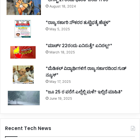
August 18, 2024
*ರಾಜ್ಯ ಸರ್ಕಾರಿ ನೌಕರರ ತುಟ್ಟಿಭತ್ಯೆ ಹೆಚ್ಚಳ*
May 5, 2025
*ಮಾರ್ಚ್ 22ರಂದು ಏನಿರುತ್ತೆ? ಏನಿರಲ್ಲ?*
March 18, 2025
*ಮೆಡಿಕಲ್ ವಿದ್ಯಾರ್ಥಿಗಳಿಗೆ ರಾಜ್ಯ ಸರ್ಕಾರದಿಂದ ಗುಡ್
ನ್ಯೂಸ್*
May 17, 2025
*ಜೂ 25 ರ ವರೆಗೆ ಎಲ್ಲೆಲ್ಲಿ ಮಳೆ? ಇಲ್ಲಿದೆ ಮಾಹಿತಿ*
June 19, 2025
Recent Tech News