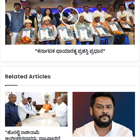
ಪ್ರಶಸ್ತಿ
ಪ್ರಧಾನ*
*ಕರ್ನಾಟಕ ಛಾಯಾರತ್ನ ಪ್ರಶಸ್ತಿ ಪ್ರಧಾನ*
Related Articles
*ಹೊರಟ್ಟಿ ರಾಜೀನಾಮೆ
ಅಂಗೀಕರಿಸಬಾರದು: ರಾಜ್ಯಪಾಲರಿಗೆ