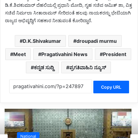
ಡಿ.ಕೆ.ಶಿವಕುಮಾರ್ ದೆಹಲಿಯಲ್ಲಿ ಪ್ರಧಾನಿ ಮೋದಿ, ಗೃಹ ಸಚಿವ ಅಮಿತ್ ಶಾ, ವಿತ್ತ
ಸಚಿವೆ ನಿರ್ಮಲಾ ಸೀತಾರಾಮನ್ ಸೇರಿದಂತೆ ಹಲವು ನಾಯಕರನ್ನು ಭೇಟಿಯಾಗಿ
ರಾಜ್ಯದ ಅಭಿವೃದ್ಧಿಗೆ ಸಹಕಾರ ನೀಡುವಂತೆ ಕೋರಿದ್ದಾರೆ.
D.K.Shivakumar
droupadi murmu
Meet
Pragativahini News
President
ಕನ್ನಡ ಸುದ್ದಿ
ಪ್ರಗತಿವಾಹಿನಿ ನ್ಯೂಸ್
Copy URL
Belgaum News