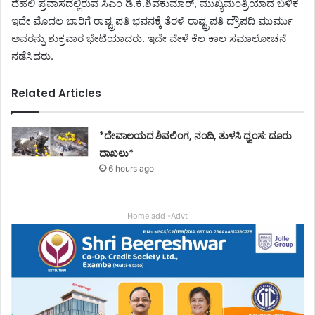
ದೆಹಲಿ ಪ್ರವಾಸದಲ್ಲಿರುವ ಸಿಎಂ ಡಿ.ಕೆ.ಶಿವಕುಮಾರ್, ಮುಖ್ಯಮಂತ್ರಿಯಾದ ಬಳಿಕ
ಇದೇ ಮೊದಲ ಬಾರಿಗೆ ರಾಷ್ಟ್ರಪತಿ ಭವನಕ್ಕೆ ತೆರಳಿ ರಾಷ್ಟ್ರಪತಿ ದ್ರೌಪದಿ ಮುರ್ಮು
ಅವರನ್ನು ಶುಕ್ರವಾರ ಭೇಟಿಯಾದರು. ಇದೇ ವೇಳೆ ಕೆಲ ಕಾಲ ಸಮಾಲೋಚನೆ
ನಡೆಸಿದರು.
Related Articles
*ದೇವಾಲಯದ ಶಿವಲಿಂಗ, ನಂದಿ, ತುಳಸಿ ಧ್ವಂಸ: ದೂರು
ದಾಖಲು*
6 hours ago
Home add -Advt