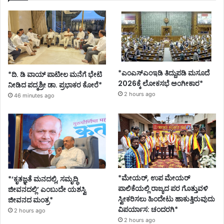
*ಎಂಎಸ್‌ಎಂಇಡಿ ತಿದ್ದುಪಡಿ ಮಸೂದೆ
*ದಿ. ಡಿ ವಾಯ್ ಪಾಟೀಲ ಮನೆಗೆ ಭೇಟಿ
2026ಕ್ಕೆ ಲೋಕಸಭೆ ಅಂಗೀಕಾರ*
ನೀಡಿದ ಪದ್ಮಶ್ರೀ ಡಾ. ಪ್ರಭಾಕರ ಕೋರೆ*
2 hours ago
46 minutes ago
*ಮೇಯರ್, ಉಪ ಮೇಯರ್
*‘ಕೃತಜ್ಞತೆ ಮನದಲ್ಲಿ, ಸಮೃದ್ಧಿ
ಪಾಲಿಕೆಯಲ್ಲಿ ರಾಜ್ಯದ ಪರ ಗೊತ್ತುವಳಿ
ಜೀವನದಲ್ಲಿ’ ಎಂಬುದೇ ಯಶಸ್ವಿ
ಸ್ವೀಕರಿಸಲು ಹಿಂದೇಟು ಹಾಕುತ್ತಿರುವುದು
ಜೀವನದ ಮಂತ್ರ*
ವಿಪರ್ಯಾಸ: ಚಂದರಗಿ*
2 hours ago
2 hours ago