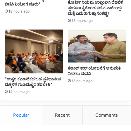
ಕೋರ್ಟ್ ನಿಯಮ ಉಲ್ಲಂಘಿಸಿ ದೆಹಲಿಗೆ
ಬಿಜೆಪಿ ನಿಯೋಗ ದೂರು*
ಪ್ರಯಾಣ ಕೈಗೊಂಡ ಸಚಿವ ನಾಗೇಂದ್ರ;
13 hours ago
ಮತ್ತೆ ಎದುರಾಗುತ್ತಾ ಸಂಕಷ್ಟ?
13 hours ago
ಕೇಬಲ್ ಕಾರ್ ಯೋಜನೆಗೆ ಅನುಮತಿ
ನೀಡಲು ಮನವಿ
*ಉತ್ತರ ಕರ್ನಾಟಕದ ಬಡ ಪ್ರತಿಭಾವಂತ
15 hours ago
ಮಕ್ಕಳಿಗೆ ಗುಣಮಟ್ಟದ ತರಬೇತಿ *
14 hours ago
Popular
Recent
Comments