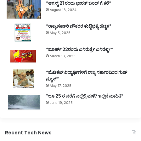
*ಆಗಸ್ಟ್ 21 ರಂದು ಭಾರತ್‌ ಬಂದ್‌ ಗೆ ಕರೆ*
August 18, 2024
*ರಾಜ್ಯ ಸರ್ಕಾರಿ ನೌಕರರ ತುಟ್ಟಿಭತ್ಯೆ ಹೆಚ್ಚಳ*
May 5, 2025
*ಮಾರ್ಚ್ 22ರಂದು ಏನಿರುತ್ತೆ? ಏನಿರಲ್ಲ?*
March 18, 2025
*ಮೆಡಿಕಲ್ ವಿದ್ಯಾರ್ಥಿಗಳಿಗೆ ರಾಜ್ಯ ಸರ್ಕಾರದಿಂದ ಗುಡ್
ನ್ಯೂಸ್*
May 17, 2025
*ಜೂ 25 ರ ವರೆಗೆ ಎಲ್ಲೆಲ್ಲಿ ಮಳೆ? ಇಲ್ಲಿದೆ ಮಾಹಿತಿ*
June 19, 2025
Recent Tech News