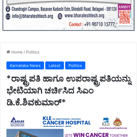
Home
/
Politics
Karnataka News
Latest
Politics
*ರಾಷ್ಟ್ರಪತಿ ಹಾಗೂ ಉಪರಾಷ್ಟ್ರಪತಿಯನ್ನು
ಭೇಟಿಯಾಗಿ ಚರ್ಚಿಸಿದ ಸಿಎಂ
ಡಿ.ಕೆ.ಶಿವಕುಮಾರ್*