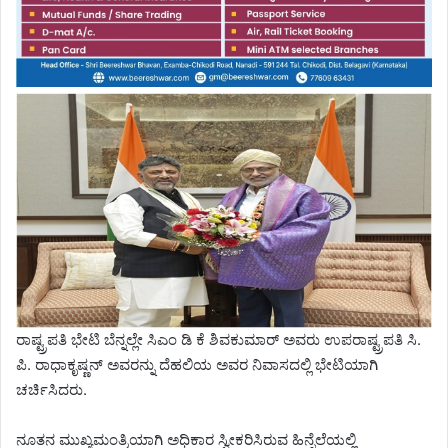
ರಾಷ್ಟ್ರಪತಿ ಭೇಟಿ ಬೆನ್ನಲ್ಲೇ ಸಿಎಂ ಡಿ ಕೆ ಶಿವಕುಮಾರ್ ಅವರು ಉಪರಾಷ್ಟ್ರಪತಿ ಸಿ.
ಪಿ. ರಾಧಾಕೃಷ್ಣನ್ ಅವರನ್ನು ದೆಹಲಿಯ ಅವರ ನಿವಾಸದಲ್ಲಿ ಭೇಟಿಯಾಗಿ
ಚರ್ಚಿಸಿದರು.
ನೂತನ ಮುಖ್ಯಮಂತ್ರಿಯಾಗಿ ಅಧಿಕಾರ ಸ್ವೀಕರಿಸಿರುವ ಹಿನ್ನೆಲೆಯಲ್ಲಿ