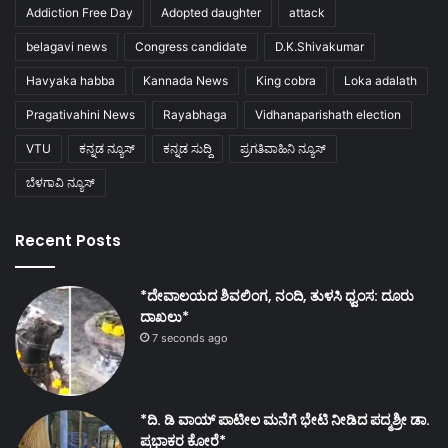
Addiction Free Day
Adopted daughter
attack
belagavi news
Congress candidate
D.K.Shivakumar
Havyaka habba
Kannada News
King cobra
Loka adalath
Pragativahini News
Rayabhaga
Vidhanaparishath election
VTU
ಕನ್ನಡ ನ್ಯೂಸ್
ಕನ್ನಡ ಸುದ್ದಿ
ಪ್ರಗತಿವಾಹಿನಿ ನ್ಯೂಸ್
ಬೆಳಗಾವಿ ನ್ಯೂಸ್
Recent Posts
*ದೇವಾಲಯದ ಶಿವಲಿಂಗ, ನಂದಿ, ತುಳಸಿ ಧ್ವಂಸ: ದೂರು
ದಾಖಲು*
7 seconds ago
*ದಿ. ಡಿ ವಾಯ್ ಪಾಟೀಲ ಮನೆಗೆ ಭೇಟಿ ನೀಡಿದ ಪದ್ಮಶ್ರೀ ಡಾ.
ಪ್ರಭಾಕರ ಕೋರೆ*