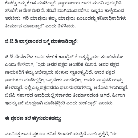
ಕೊಟ್ಟು ತಮ್ಮ ಕೆಲಸ ಮಾಡಿದ್ದಾರೆ. ನ್ಯಾಯಾಲಯ ಅವರ ಮನವಿ ಪುರಸ್ಕರಿಸಿ
ತನಿಖೆಗೆ ಆದೇಶ ನೀಡಿದೆ. ತನಿಖೆ ಮುಗಿಯುವವರೆಗೂ ಎಲ್ಲರೂ ತಾಳ್ಮೆಯಿಂದ
ಇರಬೇಕು. ಸರಿ ಯಾವುದು ತಪ್ಪು ಯಾವುದು ಎಂಬುದನ್ನು ತನಿಖಾಧಿಕಾರಿಗಳು
ತೀರ್ಮಾನ ಮಾಡುತ್ತಾರೆ” ಎಂದು ತಿಳಿಸಿದರು.
ಜಿ.ಟಿ.ಡಿ ವಾಸ್ತವಾಂಶದ ಬಗ್ಗೆ ಮಾತನಾಡಿದ್ದಾರೆ:
ಜಿ.ಟಿ ದೇವೇಗೌಡ ಅವರ ಹೇಳಿಕೆ ಕಾಂಗ್ರೆಸ್ ಗೆ ಆತ್ಮಸ್ಥೈರ್ಯ ತುಂಬಿದೆಯೇ
ಎಂದು ಕೇಳಿದಾಗ, “ಇದು ಅವರ ಪಕ್ಷದ ಆಂತರಿಕ ವಿಚಾರ. ಅವರ ಪಕ್ಷದ
ನಾಯಕರಿಗೆ ತಮ್ಮ ಅಭಿಪ್ರಾಯ ಹೇಳುವ ಸ್ವಾತಂತ್ರ್ಯವಿದೆ. ಅವರ ಪಕ್ಷದ
ನಾಯಕರು ಮಾಡಿದ್ದನ್ನೆಲ್ಲ ಒಪ್ಪಬೇಕು ಎಂದೇನಿಲ್ಲ. ಅವರು ವಾಸ್ತವತೆ ಯನ್ನು
ಹೇಳಿದ್ದಾರೆ. ಇಲ್ಲಿ ಎಲ್ಲ ಪಕ್ಷದವರೂ ಫಲಾನುಭವಿಗಳಿದ್ದು, ಆರೋಪಿಗಳಾಗಿದ್ದಾರೆ.
ಬಿಜೆಪಿ ಸರ್ಕಾರದ ಅವಧಿಯಲ್ಲಿ ಸರ್ಕಾರದ ತೀರ್ಮಾನದಂತೆ ಆಗಿದೆ. ಹೀಗಾಗಿ
ಇದನ್ನು ಏಕೆ ದೊಡ್ಡದಾಗಿ ಮಾಡಿತ್ತಿದ್ದೀರಿ ಎಂದು ಹೇಳಿದ್ದಾರೆ” ಎಂದರು.
ಈ ಪ್ರಕರಣ ತಲೆ ತಗ್ಗಿಸುವಂತಹದ್ದು:
ಮುನಿರತ್ನ ಅವರ ಪ್ರಕರಣ ತನಿಖೆ ಹಿಂದುಳಿಯುತ್ತಿದೆ ಎಂಬ ಪ್ರಶ್ನೆಗೆ, “ಈ