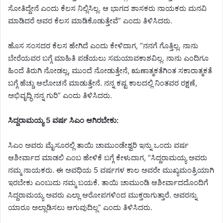
ಸೋತಿದ್ದೇನೆ ಎಂದು ಕೆಲಸ ನಿಲ್ಲಿಸಿಲ್ಲ. ಆ ಭಾಗದ ಶಾಸಕರು ನಾಯಕರು ಮನವಿ
ಮಾಡಿದರೆ ಅವರ ಕೆಲಸ ಮಾಡಿಕೊಡುತ್ತೇವೆ” ಎಂದು ತಿಳಿಸಿದರು.
ಹೊಸ ಸಂಸದರ ಕೆಲಸ ಹೇಗಿದೆ ಎಂದು ಕೇಳಿದಾಗ, “ನನಗೆ ಗೊತ್ತಿಲ್ಲ. ನಾನು
ಬೇರೆಯವರ ಬಗ್ಗೆ ಮಾಹಿತಿ ಪಡೆಯಲು ಸಮಯಾವಕಾಶವಿಲ್ಲ. ನಾನು ಎಂದಿಗೂ
ಹಿಂದೆ ತಿರುಗಿ ನೋಡಲ್ಲ, ಮುಂದೆ ನೋಡುತ್ತೇನೆ, ಋಣಾತ್ಮಕತೆಗಿಂತ ಸಕಾರಾತ್ಮಕತೆ
ಬಗ್ಗೆ ಹೆಚ್ಚು ಆಲೋಚನೆ ಮಾಡುತ್ತೇನೆ. ನನ್ನ ಕಷ್ಟ ಕಾಲದಲ್ಲಿ ನಿಂತವರ ರಕ್ಷಣೆ,
ಅಭಿವೃದ್ಧಿ ನನ್ನ ಗುರಿ” ಎಂದು ತಿಳಿಸಿದರು.
ಸಿದ್ದರಾಮಯ್ಯ 5 ವರ್ಷ ಸಿಎಂ ಆಗಿರಬೇಕು:
ಸಿಎಂ ಅವರು ಮೈಸೂರಲ್ಲಿ ತಾಯಿ ಚಾಮುಂಡೇಶ್ವರಿ ಇನ್ನು ಒಂದು ವರ್ಷ
ಆಶೀರ್ವಾದ ಮಾಡಲಿ ಎಂಬ ಹೇಳಿಕೆ ಬಗ್ಗೆ ಕೇಳುದಾಗ, “ಸಿದ್ದರಾಮಯ್ಯ ಅವರು
ನಮ್ಮ ನಾಯಕರು. ಈ ಅವಧಿಯ 5 ವರ್ಷಗಳ ಕಾಲ ಅವರೇ ಮುಖ್ಯಮಂತ್ರಿಯಾಗಿ
ಇರಬೇಕು ಎಂಬುದು ನಮ್ಮ ಬಯಕೆ. ತಾಯಿ ಚಾಮುಂಡಿ ಆಶೀರ್ವಾದದೊಂದಿಗೆ
ಸಿದ್ದರಾಮಯ್ಯ ಅವರು ಎಲ್ಲಾ ಆರೋಪಗಳಿಂದ ಮುಕ್ತರಾಗುತ್ತಾರೆ. ಅವರನ್ನು
ಯಾರೂ ಅಲ್ಲಾಡಿಸಲು ಆಗುವುದಿಲ್ಲ” ಎಂದು ತಿಳಿಸಿದರು.