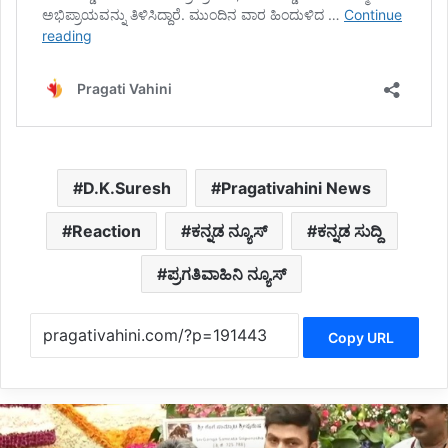
D.K.Suresh
Pragativahini News
Reaction
ಕನ್ನಡ ನ್ಯೂಸ್
ಕನ್ನಡ ಸುದ್ದಿ
ಪ್ರಗತಿವಾಹಿನಿ ನ್ಯೂಸ್
Copy URL