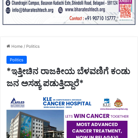
Home
/
Politics
Politics
*ಇತ್ತೀಚಿನ ರಾಜಕೀಯ ಬೆಳವಣಿಗೆ ಕಂಡು
ಜನ ಅಸಹ್ಯ ಪಡುತ್ತಿದ್ದಾರೆ*