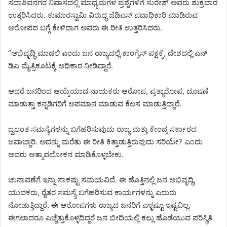
ಸದಾಶಿವನಗರ ನಿವಾಸದಲ್ಲಿ ಮಾಧ್ಯಮಗಳ ಪ್ರಶ್ನೆಗಳಿಗೆ ಸುರೇಶ್ ಅವರು ಶುಕ್ರವಾರ
ಉತ್ತರಿಸಿದರು. ಕುಮಾರಸ್ವಾಮಿ ವಿರುದ್ಧ ಜೆಡಿಎಸ್ ಪದಾಧಿಕಾರಿ ಮಾಡಿರುವ
ಆರೋಪದ ಬಗ್ಗೆ ಕೇಳಿದಾಗ ಅವರು ಈ ರೀತಿ ಉತ್ತರಿಸಿದರು.
“ಅಭಿವೃದ್ಧಿ ಮಾಡಲಿ ಎಂದು ಜನ ರಾಜ್ಯದಲ್ಲಿ ಕಾಂಗ್ರೆಸ್ ಪಕ್ಷಕ್ಕೆ, ದೇಶದಲ್ಲಿ ಎನ್
ಡಿಎ ಮೈತ್ರಿಕೂಟಕ್ಕೆ ಅಧಿಕಾರ ನೀಡಿದ್ದಾರೆ.
ಆದರೆ ಜನರಿಂದ ಆಯ್ಕೆಯಾದ ನಾಯಕರು ಆರೋಪ, ಪ್ರತ್ಯಾರೋಪ, ದೂಷಣೆ
ಮಾಡುತ್ತಾ ಕನ್ನಡಿಗರಿಗೆ ಅಪಮಾನ ಮಾಡುವ ಕೆಲಸ ಮಾಡುತ್ತಿದ್ದಾರೆ.
ಜ್ವಲಂತ ಸಮಸ್ಯೆಗಳನ್ನು ಬಗೆಹರಿಸುವುದು ರಾಜ್ಯ ಮತ್ತು ಕೇಂದ್ರ ಸರ್ಕಾರದ
ಜವಾಬ್ದಾರಿ. ಅದನ್ನು ಮರೆತು ಈ ರೀತಿ ಕಿತ್ತಾಡುತ್ತಿರುವುದು ಸರಿಯೇ? ಎಂದು
ಅವರು ಆತ್ಮಾವಲೋಕನ ಮಾಡಿಕೊಳ್ಳಬೇಕು.
ಚುನಾವಣೆಗೆ ಇನ್ನು ಸಾಕಷ್ಟು ಸಮಯವಿದೆ. ಈ ಹೊತ್ತಿನಲ್ಲಿ ಜನ ಅಭಿವೃದ್ಧಿ,
ಯುವಕರು, ರೈತರ ಸಮಸ್ಯೆ ಬಗೆಹರಿಸುವ ಕಾರ್ಯಗಳನ್ನು ಎದುರು
ನೋಡುತ್ತಿದ್ದಾರೆ. ಈ ಆರೋಪಗಳು ರಾಜ್ಯದ ಜನರಿಗೆ ಎಳ್ಳಷ್ಟೂ ಇಷ್ಟವಿಲ್ಲ.
ಈಗಲಾದರೂ ಎಚ್ಚೆತ್ತುಕೊಳ್ಳದಿದ್ದರೆ ಜನ ಬೀದಿಯಲ್ಲಿ ಕಲ್ಲು ಹೊಡೆಯುವ ಪರಿಸ್ಥಿತಿ