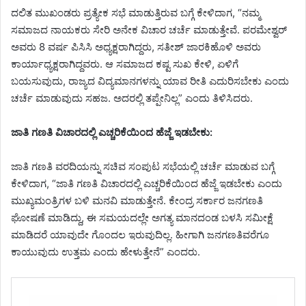
ದಲಿತ ಮುಖಂಡರು ಪ್ರತ್ಯೇಕ ಸಭೆ ಮಾಡುತ್ತಿರುವ ಬಗ್ಗೆ ಕೇಳಿದಾಗ, “ನಮ್ಮ
ಸಮಾಜದ ನಾಯಕರು ಸೇರಿ ಅನೇಕ ವಿಚಾರ ಚರ್ಚೆ ಮಾಡುತ್ತೇವೆ. ಪರಮೇಶ್ವರ್
ಅವರು 8 ವರ್ಷ ಪಿಸಿಸಿ ಅಧ್ಯಕ್ಷರಾಗಿದ್ದರು, ಸತೀಶ್ ಜಾರಕಿಹೊಳಿ ಅವರು
ಕಾರ್ಯಾಧ್ಯಕ್ಷರಾಗಿದ್ದವರು. ಆ ಸಮಾಜದ ಕಷ್ಟ ಸುಖ ಕೇಳಿ, ಏಳಿಗೆ
ಬಯಸುವುದು, ರಾಜ್ಯದ ವಿದ್ಯಮಾನಗಳನ್ನು ಯಾವ ರೀತಿ ಎದುರಿಸಬೇಕು ಎಂದು
ಚರ್ಚೆ ಮಾಡುವುದು ಸಹಜ. ಅದರಲ್ಲಿ ತಪ್ಪೇನಿಲ್ಲ” ಎಂದು ತಿಳಿಸಿದರು.
ಜಾತಿ ಗಣತಿ ವಿಚಾರದಲ್ಲಿ ಎಚ್ಚರಿಕೆಯಿಂದ ಹೆಜ್ಜೆ ಇಡಬೇಕು:
ಜಾತಿ ಗಣತಿ ವರದಿಯನ್ನು ಸಚಿವ ಸಂಪುಟ ಸಭೆಯಲ್ಲಿ ಚರ್ಚೆ ಮಾಡುವ ಬಗ್ಗೆ
ಕೇಳಿದಾಗ, “ಜಾತಿ ಗಣತಿ ವಿಚಾರದಲ್ಲಿ ಎಚ್ಚರಿಕೆಯಿಂದ ಹೆಜ್ಜೆ ಇಡಬೇಕು ಎಂದು
ಮುಖ್ಯಮಂತ್ರಿಗಳ ಬಳಿ ಮನವಿ ಮಾಡುತ್ತೇನೆ. ಕೇಂದ್ರ ಸರ್ಕಾರ ಜನಗಣತಿ
ಘೋಷಣೆ ಮಾಡಿದ್ದು, ಈ ಸಮಯದಲ್ಲೇ ಅಗತ್ಯ ಮಾನದಂಡ ಬಳಸಿ ಸಮೀಕ್ಷೆ
ಮಾಡಿದರೆ ಯಾವುದೇ ಗೊಂದಲ ಇರುವುದಿಲ್ಲ. ಹೀಗಾಗಿ ಜನಗಣತಿವರೆಗೂ
ಕಾಯುವುದು ಉತ್ತಮ ಎಂದು ಹೇಳುತ್ತೇನೆ” ಎಂದರು.