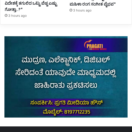
ವಿದೇಶಕ್ಕೆ ತಗುಲಿದ ಒಟ್ಟು ವೆಚ್ಚ ಎಷ್ಟು
ಮಹಿಳಾ ರಂಗ ಸಂಗೀತ ವೈಭವ*
ಗೋತ್ತಾ..?*
3 hours ago
3 hours ago