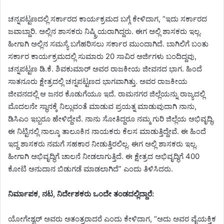
ಚನ್ನಪಟ್ಟಣದಲ್ಲಿ ಸರ್ಕಾರದ ಕಾರ್ಯಕ್ರಮದ ಬಗ್ಗೆ ಕೇಳಿದಾಗ, “ಇದು ಸರ್ಕಾರದ
ಜವಾಬ್ದಾರಿ. ಅಲ್ಲಿನ ಶಾಸಕರು ನಿಷ್ಕ್ರಿಯರಾಗಿದ್ದರು. ಈಗ ಅಲ್ಲಿ ಶಾಸಕರು ಇಲ್ಲ.
ಹೀಗಾಗಿ ಅಲ್ಲಿನ ಸಮಸ್ಯೆ ಬಗೆಹರಿಸಲು ಸರ್ಕಾರ ಮುಂದಾಗಿದೆ. ಬಾಗಿಲಿಗೆ ಬಂತು
ಸರ್ಕಾರ ಕಾರ್ಯಕ್ರಮದಲ್ಲಿ ಸುಮಾರು 20 ಸಾವಿರ ಅರ್ಜಿಗಳು ಬಂದಿದ್ದವು,
ಚನ್ನಪಟ್ಟಣ ಡಿ.ಕೆ. ಶಿವಕುಮಾರ್ ಅವರ ರಾಜಕೀಯ ಜೀವನದ ಭಾಗ. ಹಿಂದೆ
ಸಾತನೂರು ಕ್ಷೇತ್ರದಲ್ಲಿ ಚನ್ನಪಟ್ಟಣದ ಭಾಗವಾಗಿತ್ತು. ಅವರ ರಾಜಕೀಯ
ಜೀವನದಲ್ಲಿ ಆ ಜನರ ಕೊಡುಗೆಯೂ ಇದೆ. ರಾಮನಗರ ಜಿಲ್ಲೆಯನ್ನು ರಾಜ್ಯದಲ್ಲಿ
ಮೊದಲನೇ ಸ್ಥಾನಕ್ಕೆ ನಿಲ್ಲುವಂತೆ ಮಾಡುವ ಪ್ರಯತ್ನ ಮಾಡುವುದಾಗಿ ನಾನು,
ಡಿಸಿಎಂ ಇಬ್ಬರೂ ಹೇಳಿದ್ದೇವೆ. ನಾನು ಸೋತಿದ್ದರೂ ನಮ್ಮ ಗುರಿ ಜಿಲ್ಲೆಯ ಅಭಿವೃದ್ಧಿ.
ಈ ನಿಟ್ಟಿನಲ್ಲಿ ನಾಲ್ಕೂ ತಾಲೂಕಿನ ನಾಯಕರು ಕೆಲಸ ಮಾಡುತ್ತಿದ್ದೇವೆ. ಈ ಹಿಂದೆ
ಇದ್ದ ಶಾಸಕರು ನಮಗೆ ಸಹಕಾರ ನೀಡುತ್ತಿರಲಿಲ್ಲ. ಈಗ ಅಲ್ಲಿ ಶಾಸಕರು ಇಲ್ಲ.
ಹೀಗಾಗಿ ಅಭಿವೃದ್ಧಿಗೆ ಚಾಲನೆ ನೀಡಲಾಗುತ್ತಿದೆ. ಈ ಕ್ಷೇತ್ರದ ಅಭಿವೃದ್ಧಿಗೆ 400
ಕೋಟಿ ಅನುದಾನ ಬಿಡುಗಡೆ ಮಾಡಲಾಗಿದೆ” ಎಂದು ತಿಳಿಸಿದರು.
ನಿರ್ಮಾಪಕ, ನಟ, ನಿರ್ದೇಶಕರು ಒಂದೇ ತಂಡದಲ್ಲಿದ್ದಾರೆ:
ಯೋಗೇಶ್ವರ್ ಅವರು ಅತಂತ್ರರಾದರೆ ಎಂದು ಕೇಳಿದಾಗ, “ಅದು ಅವರ ವೈಯಕ್ತಿಕ