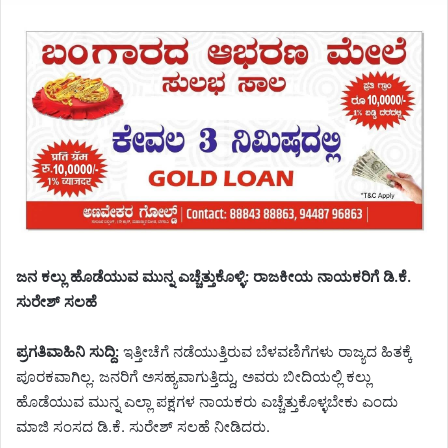
ಜನ ಕಲ್ಲು ಹೊಡೆಯುವ ಮುನ್ನ ಎಚ್ಚೆತ್ತುಕೊಳ್ಳಿ: ರಾಜಕೀಯ ನಾಯಕರಿಗೆ ಡಿ.ಕೆ.
ಸುರೇಶ್ ಸಲಹೆ
ಪ್ರಗತಿವಾಹಿನಿ ಸುದ್ದಿ:
ಇತ್ತೀಚೆಗೆ ನಡೆಯುತ್ತಿರುವ ಬೆಳವಣಿಗೆಗಳು ರಾಜ್ಯದ ಹಿತಕ್ಕೆ
ಪೂರಕವಾಗಿಲ್ಲ. ಜನರಿಗೆ ಅಸಹ್ಯವಾಗುತ್ತಿದ್ದು, ಅವರು ಬೀದಿಯಲ್ಲಿ ಕಲ್ಲು
ಹೊಡೆಯುವ ಮುನ್ನ ಎಲ್ಲಾ ಪಕ್ಷಗಳ ನಾಯಕರು ಎಚ್ಚೆತ್ತುಕೊಳ್ಳಬೇಕು ಎಂದು
ಮಾಜಿ ಸಂಸದ ಡಿ.ಕೆ. ಸುರೇಶ್ ಸಲಹೆ ನೀಡಿದರು.