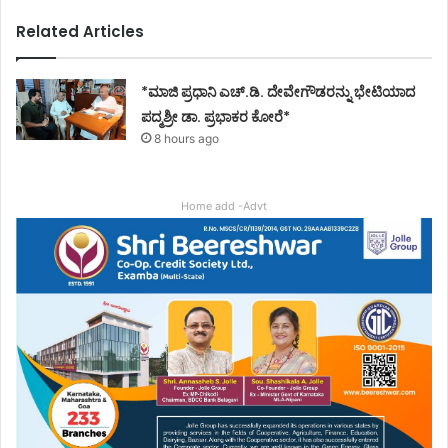
Related Articles
*ಮಾಜಿ ಪ್ರಧಾನಿ ಎಚ್.ಡಿ. ದೇವೇಗೌಡರನ್ನು ಭೇಟಿಯಾದ
ಪದ್ಮಶ್ರೀ ಡಾ. ಪ್ರಭಾಕರ ಕೋರೆ*
8 hours ago
Home add -Advt