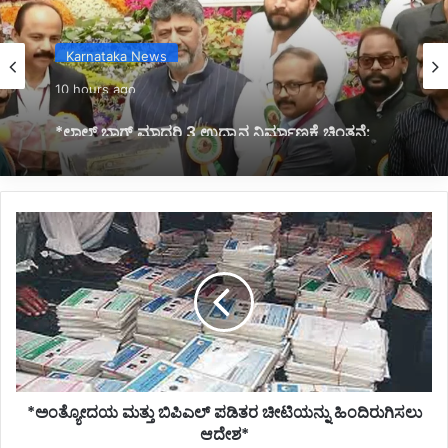
Karnataka News
10 hours ago
*ಲಾಲ್ ಬಾಗ್ ಮಾದರಿ 3 ಉದ್ಯಾನ ನಿರ್ಮಾಣಕ್ಕೆ ಚಿಂತನೆ:
ಸಿಎಂ ಡಿ.ಕೆ.ಶಿವಕುಮಾರ್*
*ಅಂತ್ಯೋದಯ
ಮತ್ತು
ಬಿಪಿಎಲ್
ಪಡಿತರ
ಚೀಟಿಯನ್ನು
ಹಿಂದಿರುಗಿಸಲು
ಆದೇಶ*
*ಅಂತ್ಯೋದಯ ಮತ್ತು ಬಿಪಿಎಲ್ ಪಡಿತರ ಚೀಟಿಯನ್ನು ಹಿಂದಿರುಗಿಸಲು
ಆದೇಶ*