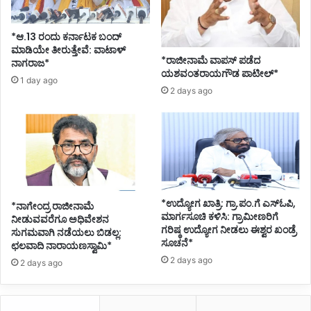
*ಆ.13 ರಂದು ಕರ್ನಾಟಕ ಬಂದ್
ಮಾಡಿಯೇ ತೀರುತ್ತೇವೆ: ವಾಟಾಳ್
*ರಾಜೀನಾಮೆ ವಾಪಸ್ ಪಡೆದ
ನಾಗರಾಜ*
ಯಶವಂತರಾಯಗೌಡ ಪಾಟೀಲ್*
1 day ago
2 days ago
*ಉದ್ಯೋಗ ಖಾತ್ರಿ: ಗ್ರಾ.ಪಂ.ಗೆ ಎಸ್ಓಪಿ,
*ನಾಗೇಂದ್ರ ರಾಜೀನಾಮೆ
ಮಾರ್ಗಸೂಚಿ ಕಳಿಸಿ: ಗ್ರಾಮೀಣರಿಗೆ
ನೀಡುವವರೆಗೂ ಅಧಿವೇಶನ
ಗರಿಷ್ಠ ಉದ್ಯೋಗ ನೀಡಲು ಈಶ್ವರ ಖಂಡ್ರೆ
ಸುಗಮವಾಗಿ ನಡೆಯಲು ಬಿಡಲ್ಲ:
ಸೂಚನೆ*
ಛಲವಾದಿ ನಾರಾಯಣಸ್ವಾಮಿ*
2 days ago
2 days ago