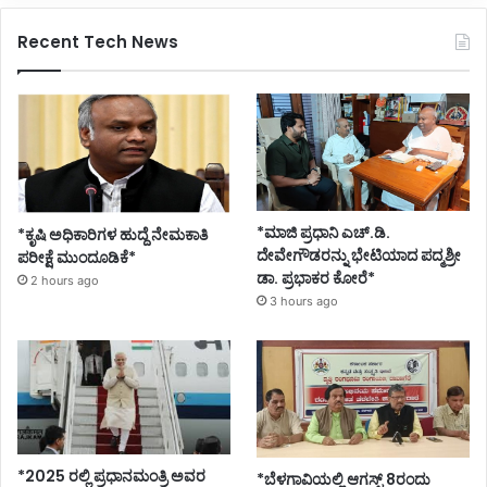
Recent Tech News
*ಮಾಜಿ ಪ್ರಧಾನಿ ಎಚ್.ಡಿ.
*ಕೃಷಿ ಅಧಿಕಾರಿಗಳ ಹುದ್ದೆ ನೇಮಕಾತಿ
ದೇವೇಗೌಡರನ್ನು ಭೇಟಿಯಾದ ಪದ್ಮಶ್ರೀ
ಪರೀಕ್ಷೆ ಮುಂದೂಡಿಕೆ*
ಡಾ. ಪ್ರಭಾಕರ ಕೋರೆ*
2 hours ago
3 hours ago
*2025 ರಲ್ಲಿ ಪ್ರಧಾನಮಂತ್ರಿ ಅವರ
*ಬೆಳಗಾವಿಯಲ್ಲಿ ಆಗಸ್ಟ್ 8ರಂದು