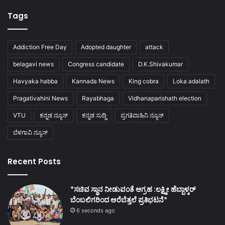
Tags
Addiction Free Day
Adopted daughter
attack
belagavi news
Congress candidate
D.K.Shivakumar
Havyaka habba
Kannada News
King cobra
Loka adalath
Pragativahini News
Rayabhaga
Vidhanaparishath election
VTU
ಕನ್ನಡ ನ್ಯೂಸ್
ಕನ್ನಡ ಸುದ್ದಿ
ಪ್ರಗತಿವಾಹಿನಿ ನ್ಯೂಸ್
ಬೆಳಗಾವಿ ನ್ಯೂಸ್
Recent Posts
*ಸಚಿವ ಸ್ಥಾನ ನೀಡುವಂತೆ ಆಗ್ರಹ :ಲಕ್ಷ್ಮೀ ಹೆಬ್ಬಾಳ್ಕರ್
ಬೆಂಬಲಿಗರಿಂದ ಅರೆಬೆತ್ತಲೆ ಪ್ರತಿಭಟನೆ*
6 seconds ago