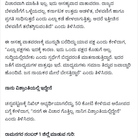
ವಿಚಾರವಾಗಿ ಮಾಹಿತಿ ಇಲ್ಲ. ಇದು ಅಸಹ್ಯವಾದ ವಾತಾವರಣ. ರಾಜ್ಯದ
ಬೆಳವಣಿಗೆಗೆ ಒಳ್ಳೆಯದಲ್ಲ. ಕರ್ನಾಟಕ ಉತ್ತಮ ಆಡಳಿತ, ಬೆಳವಣಿಗೆ ಹಾಗೂ
ಪ್ರಗತಿ ಸಾಧಿಸುತ್ತದೆ ಎಂದು ಎಲ್ಲಾ ಕಡೆ ಹೇಳಲಾಗುತ್ತಿತ್ತು. ಆದರೆ ಇತ್ತೀಚಿನ
ಬೆಳವಣಿಗೆ ತಲೆತಗ್ಗಿಸುವಂತಿದೆ” ಎಂದು ತಿಳಿಸಿದರು.
ಈ ಅಸಹ್ಯ ವಾತವರಣಕ್ಕೆ ಮುನ್ನುಡಿ ಬರೆದಿದ್ದು ಯಾವ ಪಕ್ಷ ಎಂದು ಕೇಳಿದಾಗ,
“ಎಲ್ಲಾ ಪಕ್ಷಗಳು ಇದಕ್ಕೆ ಕಾರಣ. ಇದು ಒಂದು ಪಕ್ಷದ ಕೊಡುಗೆ ಅಲ್ಲ.
ಸುದ್ದಿಯಲ್ಲಿರಬೇಕು ಎಂದು ಸ್ಪರ್ಧೆಗೆ ಬಿದ್ದವರಂತೆ ಮಾತನಾಡುತ್ತಿದ್ದಾರೆ. ಇದರ
ಜತೆಗೆ ಮಾಧ್ಯಮಗಳ ಪಾತ್ರವೂ ಇದೆ. ಮಾಧ್ಯಮಗಳು ಸಮಾಜ ತಿದ್ದುವ ಜವಾಬ್ದಾರಿ
ಹೊಂದಿವೆ. ಜನ ನಾಯಕರ ಮೇಲೆ ಬೇಸತ್ತಿದ್ದಾರೆ” ಎಂದು ತಿಳಿಸಿದರು.
ನಾನು ವಿಶ್ರಾಂತಿಯಲ್ಲಿ ಇದ್ದೇನೆ
ಚನ್ನಪಟ್ಟಣಕ್ಕೆ ನಿಖಿಲ್ ಅಭ್ಯರ್ಥಿಯಾಗಲಿದ್ದು, 50 ಕೋಟಿ ಕೇಳಿರುವ ಆರೋಪದ
ಬಗ್ಗೆ ಕೇಳಿದಾಗ, “ನನಗೆ ಈ ವಿಚಾರ ಗೊತ್ತಿಲ್ಲ. ನಾನಿಗ ವಿಶ್ರಾಂತಿಯಲ್ಲಿದ್ದೇನೆ”
ಎಂದು ತಿಳಿಸಿದರು.
ರಾಮನಗರ ನಂಬರ್ 1 ಜಿಲ್ಲೆ ಮಾಡುವ ಗುರಿ: