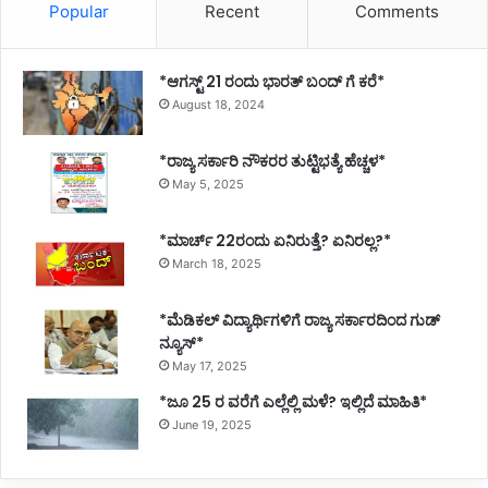
Popular
Recent
Comments
*ಆಗಸ್ಟ್ 21 ರಂದು ಭಾರತ್‌ ಬಂದ್‌ ಗೆ ಕರೆ*
August 18, 2024
*ರಾಜ್ಯ ಸರ್ಕಾರಿ ನೌಕರರ ತುಟ್ಟಿಭತ್ಯೆ ಹೆಚ್ಚಳ*
May 5, 2025
*ಮಾರ್ಚ್ 22ರಂದು ಏನಿರುತ್ತೆ? ಏನಿರಲ್ಲ?*
March 18, 2025
*ಮೆಡಿಕಲ್ ವಿದ್ಯಾರ್ಥಿಗಳಿಗೆ ರಾಜ್ಯ ಸರ್ಕಾರದಿಂದ ಗುಡ್
ನ್ಯೂಸ್*
May 17, 2025
*ಜೂ 25 ರ ವರೆಗೆ ಎಲ್ಲೆಲ್ಲಿ ಮಳೆ? ಇಲ್ಲಿದೆ ಮಾಹಿತಿ*
June 19, 2025