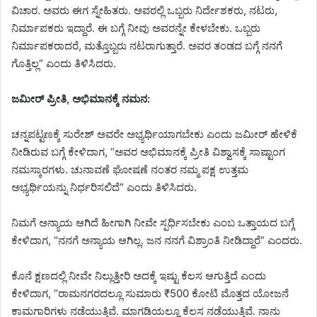
ವಿಚಾರ. ಅವರು ಈಗ ಸ್ನೇಹಿತರು. ಅವರಲ್ಲಿ ಒಬ್ಬರು ನಿರ್ದೇಶಕರು, ನಟರು,
ನಿರ್ಮಾಪಕರು ಇದ್ದಾರೆ. ಈ ಬಗ್ಗೆ ನೀವು ಅವರನ್ನೇ ಕೇಳಬೇಕು. ಒಬ್ಬರು
ನಿರ್ಮಾಪಕರಾದರೆ, ಮತ್ತೊಬ್ಬರು ನಟರಾಗುತ್ತಾರೆ. ಅವರ ತಂಡದ ಬಗ್ಗೆ ನನಗೆ
ಗೊತ್ತಿಲ್ಲ” ಎಂದು ತಿಳಿಸಿದರು.
ಜಮೀರ್ ಪ್ರೀತಿ, ಅಭಿಮಾನಕ್ಕೆ ನಮನ:
ಚನ್ನಪಟ್ಟಣಕ್ಕೆ ಸುರೇಶ್ ಅವರೇ ಅಭ್ಯರ್ಥಿಯಾಗಬೇಕು ಎಂದು ಜಮೀರ್ ಹೇಳಿಕೆ
ನೀಡಿರುವ ಬಗ್ಗೆ ಕೇಳಿದಾಗ, “ಅವರ ಅಭಿಮಾನಕ್ಕೆ ಪ್ರೀತಿ ವಿಶ್ವಾಸಕ್ಕೆ ಸಾಷ್ಟಾಂಗ
ನಮಸ್ಕಾರಗಳು. ಚುನಾವಣೆ ಘೋಷಣೆ ನಂತರ ನಮ್ಮ ಪಕ್ಷ ಉತ್ತಮ
ಅಭ್ಯರ್ಥಿಯನ್ನು ನಿರ್ಧರಿಸಲಿದೆ” ಎಂದು ತಿಳಿಸಿದರು.
ನಿಮಗೆ ಅನ್ಯಾಯ ಆಗಿದೆ ಹೀಗಾಗಿ ನೀವೇ ಸ್ಪರ್ಧಿಸಬೇಕು ಎಂಬ ಒತ್ತಾಯದ ಬಗ್ಗೆ
ಕೇಳಿದಾಗ, “ನನಗೆ ಅನ್ಯಾಯ ಆಗಿಲ್ಲ. ಜನ ನನಗೆ ವಿಶ್ರಾಂತಿ ನೀಡಿದ್ದಾರೆ” ಎಂದರು.
ಕೊನೆ ಕ್ಷಣದಲ್ಲಿ ನೀವೇ ನಿಲ್ಲುತ್ತೀರಿ ಅದಕ್ಕೆ ಇಷ್ಟು ಕೆಲಸ ಆಗುತ್ತಿದೆ ಎಂದು
ಕೇಳಿದಾಗ, “ರಾಮನಗರದಲ್ಲೂ ಸುಮಾರು ₹500 ಕೋಟಿ ಮೊತ್ತದ ಯೋಜನೆ
ಕಾಮಗಾರಿಗಳು ನಡೆಯುತ್ತಿವೆ. ಮಾಗಡಿಯಲ್ಲೂ ಕೆಲಸ ನಡೆಯುತ್ತಿವೆ. ನಾನು