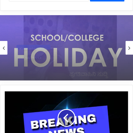
Uncategorized
July 28, 2024
*ಜುಲೈ 29 ಹಾಗೂ 30 ರಂದು ಕೆಲವೆಡೆ ಶಾಲೆಗಳಿಗೆ ರಜೆ
ಘೋಷಣೆ*
ಮತ್ತೆ
ನಾಯಿ
ಹುಡುಕಿಕೊಂಡು
ಮನೆ
ಬಾಗಿಲಿಗೆ
ಬಂದ
ಚಿರತೆ: