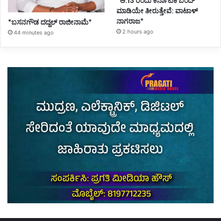
*ಆ.13 ರಂದು ಕರ್ನಾಟಕ ಬಂದ್
ಮಾಡಿಯೇ ತೀರುತ್ತೇವೆ: ವಾಟಾಳ್
ನಾಗರಾಜ*
*ಬಸನಗೌಡ ದದ್ದಲ್‌ ರಾಜೀನಾಮೆ*
2 hours ago
44 minutes ago