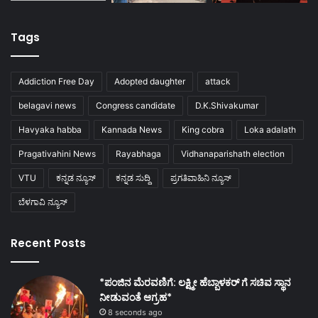
Tags
Addiction Free Day
Adopted daughter
attack
belagavi news
Congress candidate
D.K.Shivakumar
Havyaka habba
Kannada News
King cobra
Loka adalath
Pragativahini News
Rayabhaga
Vidhanaparishath election
VTU
ಕನ್ನಡ ನ್ಯೂಸ್
ಕನ್ನಡ ಸುದ್ದಿ
ಪ್ರಗತಿವಾಹಿನಿ ನ್ಯೂಸ್
ಬೆಳಗಾವಿ ನ್ಯೂಸ್
Recent Posts
*ಪಂಜಿನ ಮೆರವಣಿಗೆ: ಲಕ್ಷ್ಮೀ ಹೆಬ್ಬಾಳಕರ್ ಗೆ ಸಚಿವ ಸ್ಥಾನ
ನೀಡುವಂತೆ ಆಗ್ರಹ*
8 seconds ago