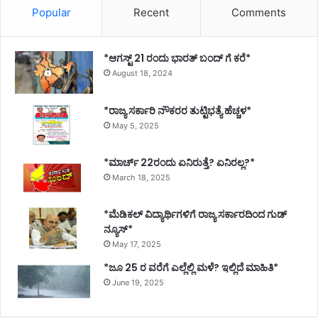
Popular
Recent
Comments
*ಆಗಸ್ಟ್ 21 ರಂದು ಭಾರತ್‌ ಬಂದ್‌ ಗೆ ಕರೆ*
August 18, 2024
*ರಾಜ್ಯ ಸರ್ಕಾರಿ ನೌಕರರ ತುಟ್ಟಿಭತ್ಯೆ ಹೆಚ್ಚಳ*
May 5, 2025
*ಮಾರ್ಚ್ 22ರಂದು ಏನಿರುತ್ತೆ? ಏನಿರಲ್ಲ?*
March 18, 2025
*ಮೆಡಿಕಲ್ ವಿದ್ಯಾರ್ಥಿಗಳಿಗೆ ರಾಜ್ಯ ಸರ್ಕಾರದಿಂದ ಗುಡ್
ನ್ಯೂಸ್*
May 17, 2025
*ಜೂ 25 ರ ವರೆಗೆ ಎಲ್ಲೆಲ್ಲಿ ಮಳೆ? ಇಲ್ಲಿದೆ ಮಾಹಿತಿ*
June 19, 2025