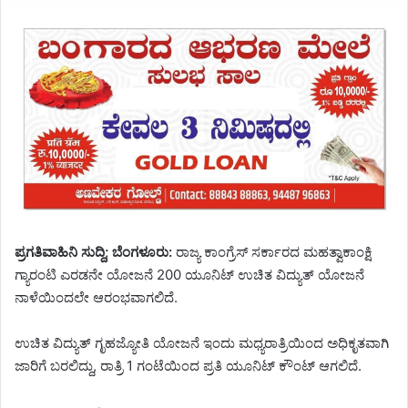
ಪ್ರಗತಿವಾಹಿನಿ ಸುದ್ದಿ; ಬೆಂಗಳೂರು:
ರಾಜ್ಯ ಕಾಂಗ್ರೆಸ್ ಸರ್ಕಾರದ ಮಹತ್ವಾಕಾಂಕ್ಷಿ
ಗ್ಯಾರಂಟಿ ಎರಡನೇ ಯೋಜನೆ 200 ಯೂನಿಟ್ ಉಚಿತ ವಿದ್ಯುತ್ ಯೋಜನೆ
ನಾಳೆಯಿಂದಲೇ ಆರಂಭವಾಗಲಿದೆ.
ಉಚಿತ ವಿದ್ಯುತ್ ಗೃಹಜ್ಯೋತಿ ಯೋಜನೆ ಇಂದು ಮಧ್ಯರಾತ್ರಿಯಿಂದ ಅಧಿಕೃತವಾಗಿ
ಜಾರಿಗೆ ಬರಲಿದ್ದು, ರಾತ್ರಿ 1 ಗಂಟೆಯಿಂದ ಪ್ರತಿ ಯೂನಿಟ್ ಕೌಂಟ್ ಆಗಲಿದೆ.