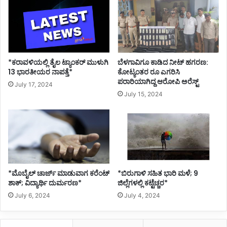
*ಕರಾವಳಿಯಲ್ಲಿ ತೈಲ ಟ್ಯಾಂಕರ್ ಮುಳುಗಿ
ಬೆಳಗಾವಿಗೂ ಕಾಡಿದ ನೀಟ್ ಹಗರಣ:
13 ಭಾರತೀಯರ ನಾಪತ್ತೆ*
ಕೋಟ್ಯಂತರ ರೂ ಎಗರಿಸಿ
ಪರಾರಿಯಾಗಿದ್ದ ಆರೋಪಿ ಅರೆಸ್ಟ್
July 17, 2024
July 15, 2024
*ಮೊಬೈಲ್ ಚಾರ್ಜ್ ಮಾಡುವಾಗ ಕರೆಂಟ್
*ಬಿರುಗಾಳಿ ಸಹಿತ ಭಾರಿ ಮಳೆ; 9
ಶಾಕ್; ವಿದ್ಯಾರ್ಥಿ ದುರ್ಮರಣ*
ಜಿಲ್ಲೆಗಳಲ್ಲಿ ಕಟ್ಟೆಚ್ಚರ*
July 6, 2024
July 4, 2024