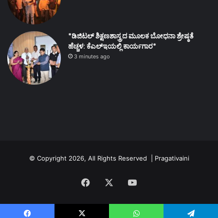
*ಡಿಜಿಟಲ್ ಶಿಕ್ಷಣಶಾಸ್ತ್ರದ ಮೂಲಕ ಬೋಧನಾ ಶ್ರೇಷ್ಠತೆ
ಹೆಚ್ಚಳ: ಕೆಎಲ್ಇಯಲ್ಲಿ ಕಾರ್ಯಗಾರ*
3 minutes ago
© Copyright 2026, All Rights Reserved | Pragativaini
Facebook
X
YouTube