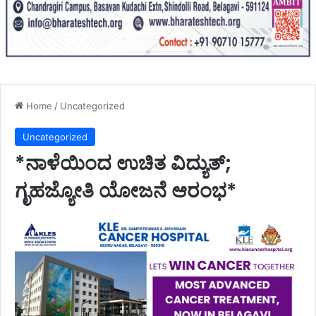
Home
/
Uncategorized
Uncategorized
*ನಾಳೆಯಿಂದ ಉಚಿತ ವಿದ್ಯುತ್;
ಗೃಹಜ್ಯೋತಿ ಯೋಜನೆ ಆರಂಭ*