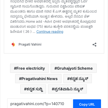
Free electricity
Gruhajyoti Scheme
Pragativahini News
ಕನ್ನಡ ನ್ಯೂಸ್
ಕನ್ನಡ ಸುದ್ದಿ
ಪ್ರಗತಿವಾಹಿನಿ ನ್ಯೂಸ್
Copy URL