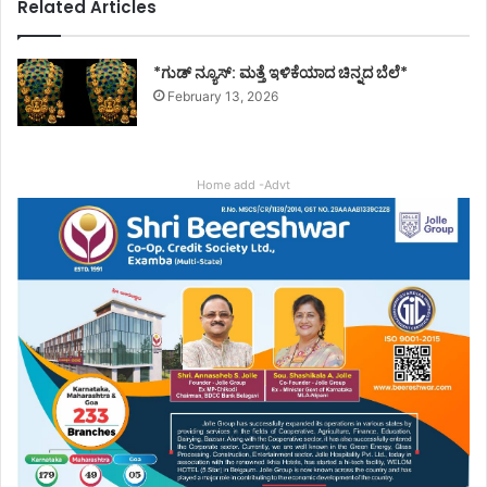
Related Articles
*ಗುಡ್ ನ್ಯೂಸ್: ಮತ್ತೆ ಇಳಿಕೆಯಾದ ಚಿನ್ನದ ಬೆಲೆ*
February 13, 2026
Home add -Advt