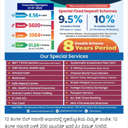
12 ತಿಂಗಳ ಬಿಲ್ ಸರಾಸರಿ ಆಧಾರದಲ್ಲಿ ಗೃಹಜ್ಯೋತಿಯ ವಿದ್ಯುತ್ ಉಚಿತ. 12
ತಿಂಗಳ ಸರಾಸರಿ ಬಳಕೆ 200 ಯೂನಿಟ್ ಇದ್ದರೆ ಫ್ರೀ ವಿದ್ಯುತ್ ಸಿಗಲಿದೆ.