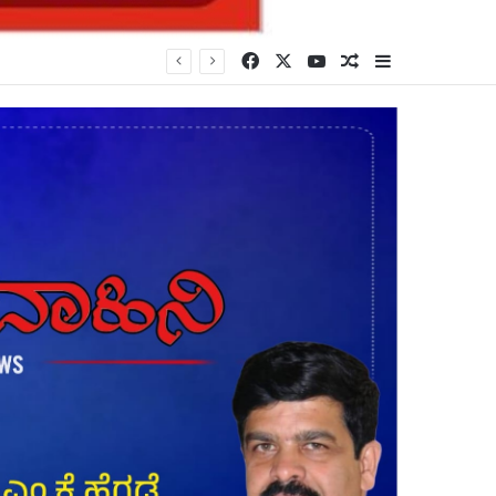
Facebook
X
YouTube
Random Article
Sidebar