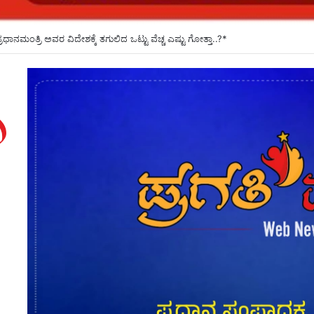
ಲಿ ಆಗಸ್ಟ್ 8ರಂದು ಮಹಿಳಾ ರಂಗ ಸಂಗೀತ ವೈಭವ*