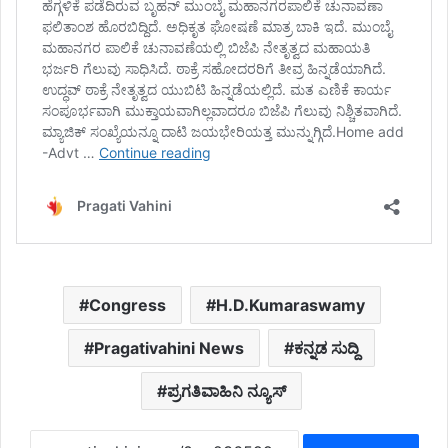
Congress
H.D.Kumaraswamy
Pragativahini News
ಕನ್ನಡ ಸುದ್ದಿ
ಪ್ರಗತಿವಾಹಿನಿ ನ್ಯೂಸ್