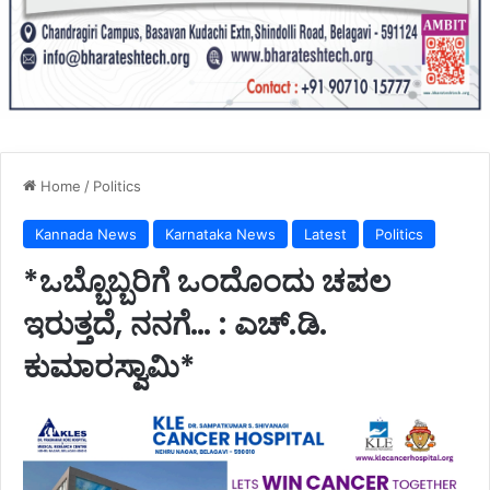
Home
/
Politics
Kannada News
Karnataka News
Latest
Politics
*ಒಬ್ಬೊಬ್ಬರಿಗೆ ಒಂದೊಂದು ಚಪಲ
ಇರುತ್ತದೆ, ನನಗೆ… : ಎಚ್.ಡಿ.
ಕುಮಾರಸ್ವಾಮಿ*