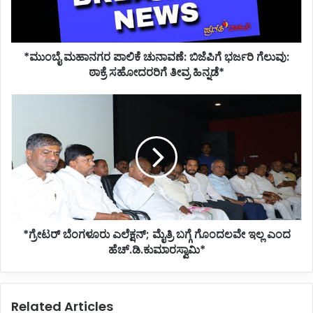
ಗೆಲುವು:
ಠಾಕ್ರೆ
ಸಹೋದರರಿಗೆ
*ಮುಂಬೈ ಮಹಾನಗರ ಪಾಲಿಕೆ ಚುನಾವಣೆ: ಬಿಜೆಪಿಗೆ ಭರ್ಜರಿ ಗೆಲುವು:
ತೀವ್ರ
ಹಿನ್ನಡೆ*
ಠಾಕ್ರೆ ಸಹೋದರರಿಗೆ ತೀವ್ರ ಹಿನ್ನಡೆ*
*ಗ್ರೇಟರ್
ಬೆಂಗಳೂರು
ಎಲೆಕ್ಷನ್;
ಮೈತ್ರಿ
ಬಗ್ಗೆ
ಗೊಂದಲವೇ
ಇಲ್ಲ
ಎಂದ
ಹೆಚ್.ಡಿ.ಕುಮಾರಸ್ವಾಮಿ*
*ಗ್ರೇಟರ್ ಬೆಂಗಳೂರು ಎಲೆಕ್ಷನ್; ಮೈತ್ರಿ ಬಗ್ಗೆ ಗೊಂದಲವೇ ಇಲ್ಲ ಎಂದ
ಹೆಚ್.ಡಿ.ಕುಮಾರಸ್ವಾಮಿ*
Related Articles