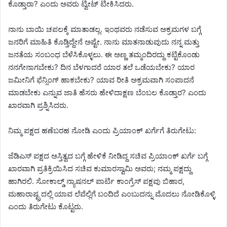
ಕೊಡ್ತಾರಾ? ಎಂದು ಅವರು ಟ್ವೀಟ್ ಟೀಕಿಸಿದರು.
ನಾನು ಬಾಯಿ ಚಪಲಕ್ಕೆ ಮಾತಾಡಲ್ಲ. ಇಂಥವರು ನಡೆಸುವ ಅಕ್ರಮಗಳ ಬಗ್ಗೆ
ಜನರಿಗೆ ಮಾಹಿತಿ ಕೊಡ್ತಿದ್ದೇನೆ ಅಷ್ಟೇ. ನಾನು ಮಾತನಾಡುವುದು ನನ್ನ ಮತ್ತು
ಜನತೆಯ ಸಂಬಂಧ ಬೆಳೆಸಿಕೊಳ್ಳಲು. ಈ ಅಣ್ಣ ತಮ್ಮಂದಿರದ್ದು ಕಟ್ಟಿಕೊಂಡು
ನನಗೇನಾಗಬೇಕು? ದಿನ ಬೆಳಗಾದರೆ ಯಾರ ತಲೆ ಒಡೆಯಬೇಕು? ಯಾರ
ಜಮೀನಿಗೆ ಫೆನ್ಸಿಂಗ್ ಹಾಕಬೇಕು? ಯಾವ ರೀತಿ ಅಕ್ರಮವಾಗಿ ಸಂಪಾದನೆ
ಮಾಡಬೇಕು ಎನ್ನುವ ಜಾತಿ ಹೆಸರು ಹೇಳಿದಾಕ್ಷಣ ಬೆಂಬಲ ಕೊಡ್ತಾರ? ಎಂದು
ಖಾರವಾಗಿ ಪ್ರಶ್ನಿಸಿದರು.
ನಿಮ್ಮ ಪಕ್ಷದ ಹಣೆಬರಹ ನೋಡಿ ಎಂದು ಪ್ರಿಯಾಂಕ್ ಖರ್ಗೆಗೆ ತಿರುಗೇಟು:
ಜೆಡಿಎಸ್ ಪಕ್ಷದ ಅಸ್ತಿತ್ವದ ಬಗ್ಗೆ ಹೇಳಿಕೆ ನೀಡಿದ್ದ ಸಚಿವ ಪ್ರಿಯಾಂಕ್ ಖರ್ಗೆ ಬಗ್ಗೆ
ಖಾರವಾಗಿ ಪ್ರತಿಕ್ರಿಯಿಸಿದ ಸಚಿವ ಕುಮಾರಸ್ವಾಮಿ ಅವರು; ನಮ್ಮ ಪಕ್ಷದ್ದು
ಹಾಗಿರಲಿ. ಸೋಕಾಲ್ಡ್ ನ್ಯಾಷನಲ್ ಪಾರ್ಟಿ ಕಾಂಗ್ರೆಸ್ ಪಕ್ಷವು ಬಿಹಾರ,
ಮಹಾರಾಷ್ಟ್ರದಲ್ಲಿ ಯಾವ ಲೆವೆಲ್ಲಿಗೆ ಬಂದಿದೆ ಎಂಬುದನ್ನು ಮೊದಲು ನೋಡಿಕೊಳ್ಳಿ
ಎಂದು ತಿರುಗೇಟು ಕೊಟ್ಟರು.