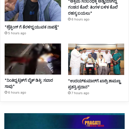
*ಅಕ್ರಮ ಸಂಬಂಧಕ್ಕೆ ಅಡ್ಡಿಯಾಗಿದ್ದ
ಗಂಡನ ಕೊಲೆ: ತಿಂಗಳ ಬಳಿಕ ಕೊಲೆ
ರಹಸ್ಯ ಬಯಲು*
6 hours ago
*ಟ್ರೆಕ್ಕಿಂಗ್ ಗೆ ತೆರಳಿದ್ದ ಯುವಕ ನಾಪತ್ತೆ*
5 hours ago
*ನಿಂತಿದ್ದ ಟ್ರಕ್‌ಗೆ ಬೈಕ್ ಡಿಕ್ಕಿ; ಸವಾರ
*ಉದಯ್‌ಕುಮಾರ್‌ಗೆ ಖಾದ್ರಿ ಶಾಮಣ್ಣ
ಸಾವು*
ಪ್ರಶಸ್ತಿ ಪ್ರದಾನ*
6 hours ago
7 hours ago