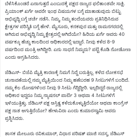
ಬೆಳೆಸಿಕೊಂಡರೆ ಏನಾಗುತ್ತದೆ ಎಂಬುದಕ್ಕೆ ಪಕ್ಷದ ರಾಜ್ಯದ ಫಲಿತಾಂಶವೇ ಸಾಕ್ಷಿ.
ಪ್ರಿಯಾಂಕ್ ಖರ್ಗೆ ಅವರೇ ಇಂಥ ವಿಷಯಗಳ ಬಗ್ಗೆ ಮಾತಾಡುವುದು ಬಿಟ್ಟು
ಅಭಿವೃದ್ಧಿ ಬಗ್ಗೆ ಚರ್ಚೆ ನಡೆಸಿ. ನಿಮ್ಮ, ನಿಮ್ಮ ತಂದೆಯವರು ಪ್ರತಿನಿಧಿಸಿರುವ
ಕ್ಷೇತ್ರಗಳ ಪರಿಸ್ಥಿತಿ ಬಗ್ಗೆ ಹೇಳಿ. ಮೈಸೂರು, ಕನಕಪುರ ಮತ್ತು ರಾಮನಗರದಲ್ಲಿ
ಆಗಿರುವ ಅಭಿವೃದ್ಧಿ ನಿಮ್ಮ ಕ್ಷೇತ್ರದಲ್ಲಿ ಆಗಿದೆಯೇ? ಹಿರಿಯ ಖರ್ಗೆ ಅವರು 40
ವರ್ಷಕ್ಕೂ ಹೆಚ್ಚು ಕಾಲದಿಂದ ಅಧಿಕಾರದಲ್ಲಿ ಇದ್ದಾರೆ. ನೀವು ಕಳೆದ 8-9
ವರ್ಷದಿಂದ ಮಂತ್ರಿ ಆಗಿದ್ದೀರಿ. ಏನು ಸಾಧನೆ ನಿಮ್ಮದು? ಪಟ್ಟಿ ಕೊಡಿ ನೋಡೋಣ
ಎಂದು ಆಗ್ರಹಿಸಿದರು.
ಜೆಡಿಎಸ್‌- ಬಿಜೆಪಿ ಮೈತ್ರಿ ಕಾರಣಕ್ಕೆ ನಿಮಗೆ ನಿದ್ದೆ ಬರುತ್ತಿಲ್ಲ. ಕಳೆದ ಲೋಕಸಭೆ
ಚುನಾವಣೆಯಲ್ಲಿ ನಮ್ಮ ಮೈತ್ರಿಯಿಂದ ನಿಮ್ಮ ಹಣೆಬರಹ 9 ಸೀಟುಗಳಿಗೆ ಬಂದಿದೆ.
ನಮ್ಮ ಕೆಲ ದೋಷಗಳಿಂದ ನೀವು 9 ಸೀಟು ಗೆದ್ದಿದ್ದೀರಿ. ಇಲ್ಲದಿದ್ದರೆ ರಾಜ್ಯದಲ್ಲಿ
ಅಧಿಕಾರ ಇದ್ದರೂ ನಿಮ್ಮ ನ್ಯಾಷನಲ್ ಪಾರ್ಟಿ 3 ಅಥವಾ 4 ಸೀಟುಗಳಿಗೆ
ಇಳಿಯುತ್ತಿತ್ತು. ಜೆಡಿಎಸ್ ಪಕ್ಷ ಅಸ್ತಿತ್ವ ಕಳೆದುಕೊಳ್ಳುತ್ತಿದೆಯೋ ಅಥವಾ ಕಾಂಗ್ರೆಸ್
ಪಕ್ಷ ನಾಶ ಆಗುತ್ತಿದೆಯೋ? ಹೇಳುವಿರಾ ಎಂದು ಕುಮಾರಸ್ವಾಮಿ ಅವರು
ಪ್ರಶ್ನಿಸಿದರು.
ಶಾಸಕ ಮೇಲೂರು ರವಿಕುಮಾರ್, ವಿಧಾನ ಪರಿಷತ್ ಮಾಜಿ ಸದಸ್ಯ, ಜೆಡಿಎಸ್