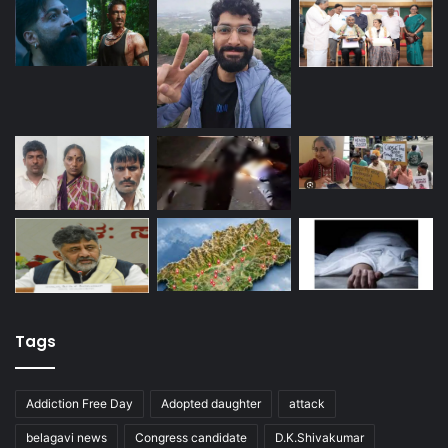
Tags
Addiction Free Day
Adopted daughter
attack
belagavi news
Congress candidate
D.K.Shivakumar