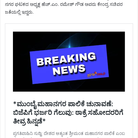
ನಗರ ಘಟಕದ ಅಧ್ಯಕ್ಷ ಹೆಚ್.ಎಂ. ರಮೇಶ್ ಗೌಡ ಅವರು ಕೇಂದ್ರ ಸಚಿವರ
ಜತೆಯಲ್ಲಿ ಇದ್ದರು.