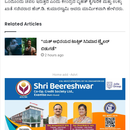
ಒಂದೊಂದು ಚಪಲ ಇರುತ್ತದೆ ಎಂದು ಕೇಂದ್ರದ ಬೃಹತ್ ಕೈಗಾರಿಕೆ ಮತ್ತು ಉಕ್ಕು
ಖಾತೆ ಸಚಿವರಾದ ಹೆಚ್.ಡಿ. ಕುಮಾರಸ್ವಾಮಿ ಅವರು ಮಾರ್ಮಿಕವಾಗಿ ಹೇಳಿದರು.
Related Articles
*ಯಶ್ ಅಭಿನಯದ ಟಾಕ್ಸಿಕ್ ಸಿನಿಮಾದ ಟ್ರೈಲರ್
ಬಿಡುಗಡೆ*
2 hours ago
Home add -Advt