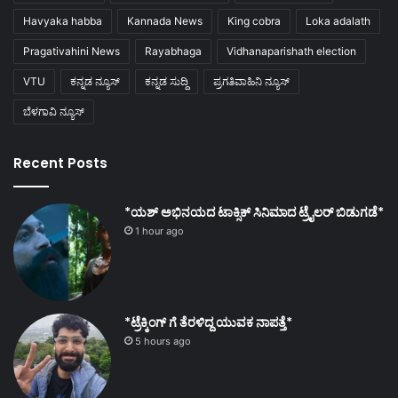
Havyaka habba
Kannada News
King cobra
Loka adalath
Pragativahini News
Rayabhaga
Vidhanaparishath election
VTU
ಕನ್ನಡ ನ್ಯೂಸ್
ಕನ್ನಡ ಸುದ್ದಿ
ಪ್ರಗತಿವಾಹಿನಿ ನ್ಯೂಸ್
ಬೆಳಗಾವಿ ನ್ಯೂಸ್
Recent Posts
*ಯಶ್ ಅಭಿನಯದ ಟಾಕ್ಸಿಕ್ ಸಿನಿಮಾದ ಟ್ರೈಲರ್ ಬಿಡುಗಡೆ*
1 hour ago
*ಟ್ರೆಕ್ಕಿಂಗ್ ಗೆ ತೆರಳಿದ್ದ ಯುವಕ ನಾಪತ್ತೆ*
5 hours ago