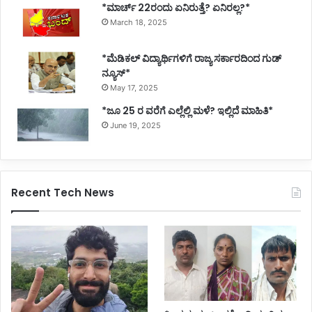
*ಮಾರ್ಚ್ 22ರಂದು ಏನಿರುತ್ತೆ? ಏನಿರಲ್ಲ?*
March 18, 2025
*ಮೆಡಿಕಲ್ ವಿದ್ಯಾರ್ಥಿಗಳಿಗೆ ರಾಜ್ಯ ಸರ್ಕಾರದಿಂದ ಗುಡ್
ನ್ಯೂಸ್*
May 17, 2025
*ಜೂ 25 ರ ವರೆಗೆ ಎಲ್ಲೆಲ್ಲಿ ಮಳೆ? ಇಲ್ಲಿದೆ ಮಾಹಿತಿ*
June 19, 2025
Recent Tech News