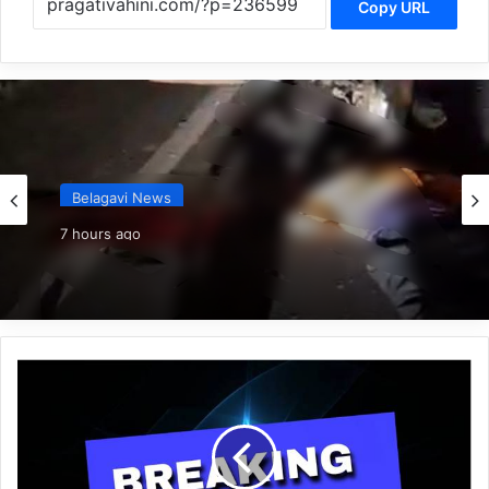
Copy URL
Belagavi News
7 hours ago
*ನಿಂತಿದ್ದ ಟ್ರಕ್‌ಗೆ ಬೈಕ್ ಡಿಕ್ಕಿ; ಸವಾರ ಸಾವು*
*ಮುಂಬೈ
ಮಹಾನಗರ
ಪಾಲಿಕೆ
ಚುನಾವಣೆ:
ಬಿಜೆಪಿಗೆ
ಭರ್ಜರಿ