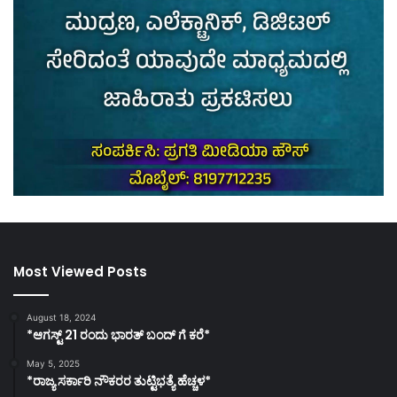
Most Viewed Posts
August 18, 2024
*ಆಗಸ್ಟ್ 21 ರಂದು ಭಾರತ್‌ ಬಂದ್‌ ಗೆ ಕರೆ*
May 5, 2025
*ರಾಜ್ಯ ಸರ್ಕಾರಿ ನೌಕರರ ತುಟ್ಟಿಭತ್ಯೆ ಹೆಚ್ಚಳ*