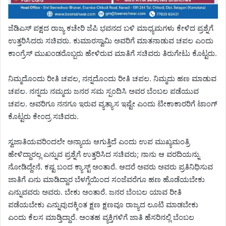
ಜೆಡಿಎಸ್ ಪಕ್ಷದ ರಾಜ್ಯ ಕಚೇರಿ ಜೆಪಿ ಭವನದ ಬಳಿ ಮಾಧ್ಯಮಗಳು ಕೇಳಿದ ಪ್ರಶ್ನೆಗೆ
ಉತ್ತರಿಸಿದರು ಸಚಿವರು. ಕುಮಾರಸ್ವಾಮಿ ಅವರಿಗೆ ಮಾತನಾಡುವ ಚಪಲ ಎಂದು
ಕಾಂಗ್ರೆಸ್ ಮುಖಂಡರೊಬ್ಬರು ಹೇಳಿರುವ ಮಾತಿಗೆ ಸಚಿವರು ತಿರುಗೇಟು ಕೊಟ್ಟರು.
ನಿಮ್ಮದೊಂದು ರೀತಿ‌ ಚಪಲ, ನನ್ನದೊಂದು ರೀತಿ ಚಪಲ. ನಿಮ್ಮದು ಹಣ ಮಾಡುವ
ಚಪಲ. ನನ್ನದು ನಮ್ಮದು ಜನರ ಸಮ ಸ್ಪಂದಿಸಿ ಅವರ ಬೆಂಬಲ ಪಡೆಯುವ
ಚಪಲ. ಅವರಿಗೂ ನನಗೂ ಇರುವ ವ್ಯತ್ಯಾಸ ಇಷ್ಟೇ ಎಂದು ಟೀಕಾಕಾರರಿಗೆ ಟಾಂಗ್
ಕೊಟ್ಟರು ಕೇಂದ್ರ ಸಚಿವರು.
ಸ್ವಜಾತಿಯವರಿಂದಲೇ‌ ಅನ್ಯಾಯ ಆಗುತ್ತಿದೆ ಎಂದು ಉಪ ಮುಖ್ಯಮಂತ್ರಿ
ಹೇಳಿದ್ದಾರಲ್ಲ ಎನ್ನುವ ಪ್ರಶ್ನೆಗೆ ಉತ್ತರಿಸಿದ ಸಚಿವರು; ನಾನು ಆ ವರದಿಯನ್ನು
ನೋಡಿದ್ದೇನೆ. ಕಷ್ಟ ಬಂದ ಕ್ಯಾಸ್ಟ್ ಅಂತಾರೆ. ಆದರೆ ಅವರು ಅವರು ಪ್ರತಿನಿಧಿಸುವ
ಜಾತಿಗೆ ಏನು ಮಾಡಿದ್ದಾರ ಬೆಳಗ್ಗೆಯಿಂದ ಸಂಜೆವರೆಗೂ‌ ಹಣ ಹೊಡೆಯಬೇಕು
ಎನ್ನುವವರು ಅವರು. ಬೇಕು ಅಂತಾರೆ. ಜನರ ಬೆಂಬಲ ಯಾವ ರೀತಿ
ಪಡೆಯಬೇಕು ಎನ್ನುವುದಕ್ಕಿಂತ ಕ್ಷಣ ಕ್ಷಣವೂ ರಾಜ್ಯದ ಲೂಟಿ ಮಾಡಬೇಕು
ಎಂದು ಕೆಲಸ ಮಾಡ್ತಿದ್ದಾರೆ. ಅಂತಹ ವ್ಯಕ್ತಿಗಳಿಗೆ ಜಾತಿ ಹೆಸರಿನಲ್ಲಿ ಬೆಂಬಲ