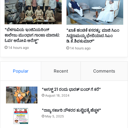
*ಬೆಳಗಾವಿಯ ಇಂಜಿನಿಯರಿಂಗ್‌
*ಖಾತೆ ಹಂಚಿಕೆ ಕಸರತ್ತು: ಮಾಜಿ ಸಿಎಂ
ಕಾಲೇಜು ಮುಂಭಾಗ ಗಾಂಜಾ ಮಾರಾಟ:
ಸಿದ್ದರಾಮಯ್ಯ ಭೇಟಿಯಾದ ಸಿಎಂ
ಓರ್ವ ಆರೋಪಿ ಅರೆಸ್ಟ್*
ಡಿ.ಕೆ.ಶಿವಕುಮಾರ್*
14 hours ago
14 hours ago
Popular
Recent
Comments
*ಆಗಸ್ಟ್ 21 ರಂದು ಭಾರತ್‌ ಬಂದ್‌ ಗೆ ಕರೆ*
August 18, 2024
*ರಾಜ್ಯ ಸರ್ಕಾರಿ ನೌಕರರ ತುಟ್ಟಿಭತ್ಯೆ ಹೆಚ್ಚಳ*
May 5, 2025