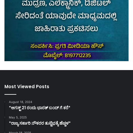
Most Viewed Posts
August 18, 2024
*ಆಗಸ್ಟ್ 21 ರಂದು ಭಾರತ್‌ ಬಂದ್‌ ಗೆ ಕರೆ*
May 5, 2025
*ರಾಜ್ಯ ಸರ್ಕಾರಿ ನೌಕರರ ತುಟ್ಟಿಭತ್ಯೆ ಹೆಚ್ಚಳ*
March 18, 2025