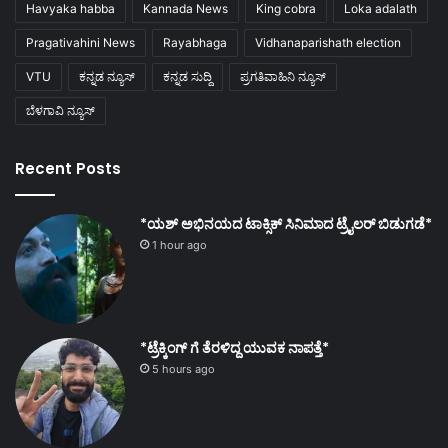
Havyaka habba
Kannada News
King cobra
Loka adalath
Pragativahini News
Rayabhaga
Vidhanaparishath election
VTU
ಕನ್ನಡ ನ್ಯೂಸ್
ಕನ್ನಡ ಸುದ್ದಿ
ಪ್ರಗತಿವಾಹಿನಿ ನ್ಯೂಸ್
ಬೆಳಗಾವಿ ನ್ಯೂಸ್
Recent Posts
*ಯಶ್ ಅಭಿನಯದ ಟಾಕ್ಸಿಕ್ ಸಿನಿಮಾದ ಟ್ರೈಲರ್ ಬಿಡುಗಡೆ*
1 hour ago
*ಟ್ರೆಕ್ಕಿಂಗ್ ಗೆ ತೆರಳಿದ್ದ ಯುವಕ ನಾಪತ್ತೆ*
5 hours ago