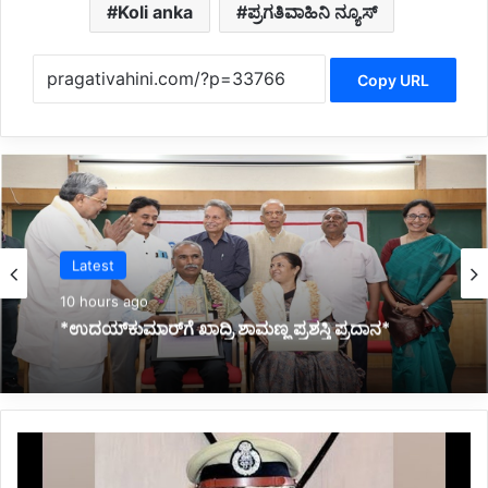
Koli anka
ಪ್ರಗತಿವಾಹಿನಿ ನ್ಯೂಸ್
Copy URL
Latest
11 hours ago
*ಜ್ಞಾನಭಾರತಿ ರಸ್ತೆ ಅಪಘಾತದಲ್ಲಿ ವಿದ್ಯಾರ್ಥಿನಿ ಸಾವು:
ಕುಟುಂಬಕ್ಕೆ ಸರ್ಕಾರದಿಂದ 10 ಲಕ್ಷ ರೂ. ಪರಿಹಾರ*
को
रो