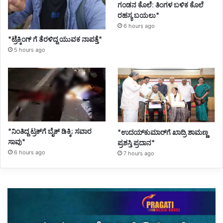
ಗಂಡನ ಕೊಲೆ: ತಿಂಗಳ ಬಳಿಕ ಕೊಲೆ
ರಹಸ್ಯ ಬಯಲು*
6 hours ago
*ಟ್ರೆಕ್ಕಿಂಗ್ ಗೆ ತೆರಳಿದ್ದ ಯುವಕ ನಾಪತ್ತೆ*
5 hours ago
*ನಿಂತಿದ್ದ ಟ್ರಕ್‌ಗೆ ಬೈಕ್ ಡಿಕ್ಕಿ; ಸವಾರ
*ಉದಯ್‌ಕುಮಾರ್‌ಗೆ ಖಾದ್ರಿ ಶಾಮಣ್ಣ
ಸಾವು*
ಪ್ರಶಸ್ತಿ ಪ್ರದಾನ*
6 hours ago
7 hours ago