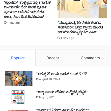
‘ಕ್ವಾಂಟಮ್’ ತಂತ್ರಜ್ಞಾನದಲ್ಲಿ ಕರ್ನಾಟಕ
ಮುಂಚೂಣಿ: ಬೆಂಗಳೂರಿಗೆ ಪೂರ್ಣ
ಪ್ರಮಾಣದ ಅಮೆರಿಕ ಕಾನ್ಸುಲೇಟ್
ಅಗತ್ಯ: ಸಿಎಂ ಡಿ.ಕೆ.ಶಿವಕುಮಾರ್
*ಮುಖ್ಯಮಂತ್ರಿಗಳೇ ಸೀಟು ಕೊಡಲು
1 day ago
ಸೂಚಿಸಿದರೂ ಒಪ್ಪದ ಪ್ರಾಂಶುಪಾಲರು!
ಶಾಲಾದಿನಗಳನ್ನು ಸ್ಮರಿಸಿದ ಸಿಎಂ*
1 day ago
Popular
Recent
Comments
*ಆಗಸ್ಟ್ 21 ರಂದು ಭಾರತ್‌ ಬಂದ್‌ ಗೆ ಕರೆ*
August 18, 2024
*ರಾಜ್ಯ ಸರ್ಕಾರಿ ನೌಕರರ ತುಟ್ಟಿಭತ್ಯೆ ಹೆಚ್ಚಳ*
May 5, 2025
*ಮಾರ್ಚ್ 22ರಂದು ಏನಿರುತ್ತೆ? ಏನಿರಲ್ಲ?*