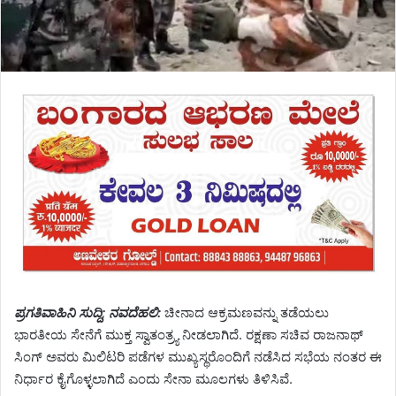
ಪ್ರಗತಿವಾಹಿನಿ ಸುದ್ದಿ; ನವದೆಹಲಿ:
ಚೀನಾದ ಆಕ್ರಮಣವನ್ನು ತಡೆಯಲು
ಭಾರತೀಯ ಸೇನೆಗೆ ಮುಕ್ತ ಸ್ವಾತಂತ್ರ್ಯ ನೀಡಲಾಗಿದೆ. ರಕ್ಷಣಾ ಸಚಿವ ರಾಜನಾಥ್
ಸಿಂಗ್ ಅವರು ಮಿಲಿಟರಿ ಪಡೆಗಳ ಮುಖ್ಯಸ್ಥರೊಂದಿಗೆ ನಡೆಸಿದ ಸಭೆಯ ನಂತರ ಈ
ನಿರ್ಧಾರ ಕೈಗೊಳ್ಳಲಾಗಿದೆ ಎಂದು ಸೇನಾ ಮೂಲಗಳು ತಿಳಿಸಿವೆ.