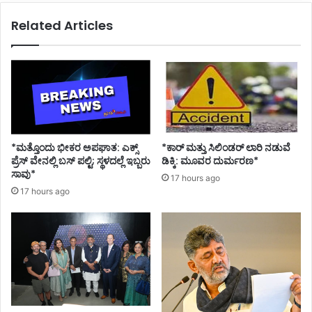
ಪ್
Related Articles
ಪಿ
ರು
ವ
ಸಾ
ಧ್
ಯ
ತೆ
*ಮತ್ತೊಂದು ಭೀಕರ ಅಪಘಾತ: ಎಕ್ಸ್
*ಕಾರ್ ಮತ್ತು ಸಿಲಿಂಡ‌ರ್ ಲಾರಿ ನಡುವೆ
ಪ್ರೆಸ್ ವೇನಲ್ಲಿ ಬಸ್ ಪಲ್ಟಿ; ಸ್ಥಳದಲ್ಲೆ ಇಬ್ಬರು
ಡಿಕ್ಕಿ: ಮೂವರ ದುರ್ಮರಣ*
ಸಾವು*
17 hours ago
17 hours ago