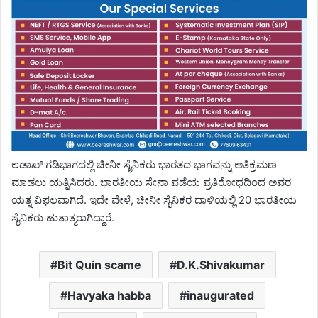
ಲಡಾಖ್ ಗಡಿಭಾಗದಲ್ಲಿ ಚೀನೀ ಸೈನಿಕರು ಭಾರತದ ಭಾಗವನ್ನು ಅತಿಕ್ರಮಣ
ಮಾಡಲು ಯತ್ನಿಸಿದರು. ಭಾರತೀಯ ಸೇನಾ ಪಡೆಯ ಪ್ರತಿರೋಧದಿಂದ ಅವರ
ಯತ್ನ ವಿಫಲವಾಗಿದೆ. ಇದೇ ವೇಳೆ, ಚೀನೀ ಸೈನಿಕರ ದಾಳಿಯಲ್ಲಿ 20 ಭಾರತೀಯ
ಸೈನಿಕರು ಹುತಾತ್ಮರಾಗಿದ್ದಾರೆ.
Bit Quin scame
D.K.Shivakumar
Havyaka habba
inaugurated