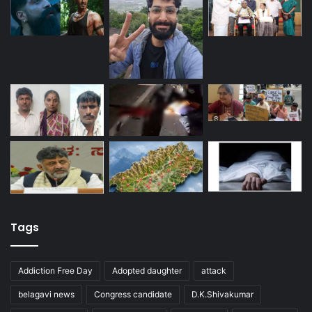
Tags
Addiction Free Day
Adopted daughter
attack
belagavi news
Congress candidate
D.K.Shivakumar