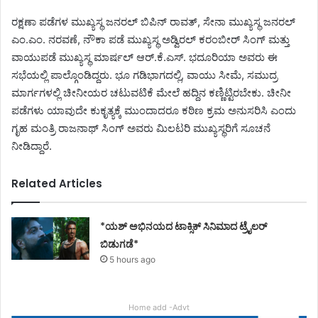
ರಕ್ಷಣಾ ಪಡೆಗಳ ಮುಖ್ಯಸ್ಥ ಜನರಲ್ ಬಿಪಿನ್ ರಾವತ್, ಸೇನಾ ಮುಖ್ಯಸ್ಥ ಜನರಲ್
ಎಂ.ಎಂ. ನರವಣೆ, ನೌಕಾ ಪಡೆ ಮುಖ್ಯಸ್ಥ ಅಡ್ವಿರಲ್ ಕರಂಬೀರ್ ಸಿಂಗ್ ಮತ್ತು
ವಾಯುಪಡೆ ಮುಖ್ಯಸ್ಥ ಮಾರ್ಷಲ್ ಆರ್.ಕೆ.ಎಸ್. ಭದೂರಿಯಾ ಅವರು ಈ
ಸಭೆಯಲ್ಲಿ ಪಾಲ್ಗೊಂಡಿದ್ದರು. ಭೂ ಗಡಿಭಾಗದಲ್ಲಿ, ವಾಯು ಸೀಮೆ, ಸಮುದ್ರ
ಮಾರ್ಗಗಳಲ್ಲಿ ಚೀನೀಯರ ಚಟುವಟಿಕೆ ಮೇಲೆ ಹದ್ದಿನ ಕಣ್ಣಿಟ್ಟಿರಬೇಕು. ಚೀನೀ
ಪಡೆಗಳು ಯಾವುದೇ ಕುಕೃತ್ಯಕ್ಕೆ ಮುಂದಾದರೂ ಕಠಿಣ ಕ್ರಮ ಅನುಸರಿಸಿ ಎಂದು
ಗೃಹ ಮಂತ್ರಿ ರಾಜನಾಥ್ ಸಿಂಗ್ ಅವರು ಮಿಲಟರಿ ಮುಖ್ಯಸ್ಥರಿಗೆ ಸೂಚನೆ
ನೀಡಿದ್ದಾರೆ.
Related Articles
*ಯಶ್ ಅಭಿನಯದ ಟಾಕ್ಸಿಕ್ ಸಿನಿಮಾದ ಟ್ರೈಲರ್
ಬಿಡುಗಡೆ*
5 hours ago
Home add -Advt