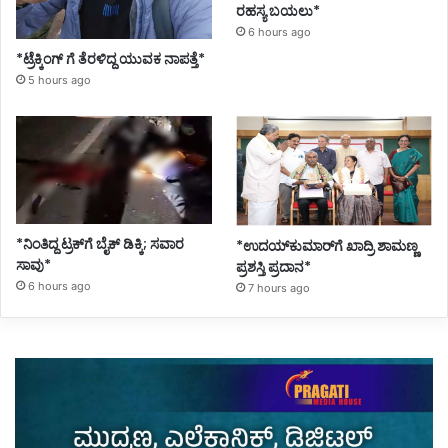
ರಹಸ್ಯ ಬಯಲು*
6 hours ago
*ಟ್ರೆಕ್ಕಿಂಗ್ ಗೆ ತೆರಳಿದ್ದ ಯುವಕ ನಾಪತ್ತೆ*
5 hours ago
*ನಿಂತಿದ್ದ ಟ್ರಕ್‌ಗೆ ಬೈಕ್ ಡಿಕ್ಕಿ; ಸವಾರ
*ಉದಯ್‌ಕುಮಾರ್‌ಗೆ ಖಾದ್ರಿ ಶಾಮಣ್ಣ
ಸಾವು*
ಪ್ರಶಸ್ತಿ ಪ್ರದಾನ*
6 hours ago
7 hours ago