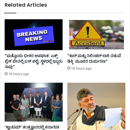
Related Articles
ಕೊಂ
ರ
ದ
ಹ
ದು
ತ್
ಷ್
ಯೆ
ಕ
ರ್
ಮಿ
ಗ
ಳು
*ಮತ್ತೊಂದು ಭೀಕರ ಅಪಘಾತ: ಎಕ್ಸ್
*ಕಾರ್ ಮತ್ತು ಸಿಲಿಂಡ‌ರ್ ಲಾರಿ ನಡುವೆ
ಪ್ರೆಸ್ ವೇನಲ್ಲಿ ಬಸ್ ಪಲ್ಟಿ; ಸ್ಥಳದಲ್ಲೆ ಇಬ್ಬರು
ಡಿಕ್ಕಿ: ಮೂವರ ದುರ್ಮರಣ*
ಸಾವು*
18 hours ago
18 hours ago
‘ಕ್ವಾಂಟಮ್’ ತಂತ್ರಜ್ಞಾನದಲ್ಲಿ ಕರ್ನಾಟಕ