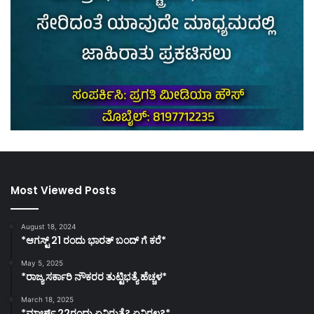
Most Viewed Posts
August 18, 2024
*ಆಗಸ್ಟ್ 21 ರಂದು ಭಾರತ್‌ ಬಂದ್‌ ಗೆ ಕರೆ*
May 5, 2025
*ರಾಜ್ಯ ಸರ್ಕಾರಿ ನೌಕರರ ತುಟ್ಟಿಭತ್ಯೆ ಹೆಚ್ಚಳ*
March 18, 2025
*ಮಾರ್ಚ್ 22ರಂದು ಏನಿರುತ್ತೆ? ಏನಿರಲ್ಲ?*