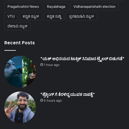
Pragativahini News
Rayabhaga
Vidhanaparishath election
VTU
ಕನ್ನಡ ನ್ಯೂಸ್
ಕನ್ನಡ ಸುದ್ದಿ
ಪ್ರಗತಿವಾಹಿನಿ ನ್ಯೂಸ್
ಬೆಳಗಾವಿ ನ್ಯೂಸ್
Recent Posts
*ಯಶ್ ಅಭಿನಯದ ಟಾಕ್ಸಿಕ್ ಸಿನಿಮಾದ ಟ್ರೈಲರ್ ಬಿಡುಗಡೆ*
1 hour ago
*ಟ್ರೆಕ್ಕಿಂಗ್ ಗೆ ತೆರಳಿದ್ದ ಯುವಕ ನಾಪತ್ತೆ*
5 hours ago