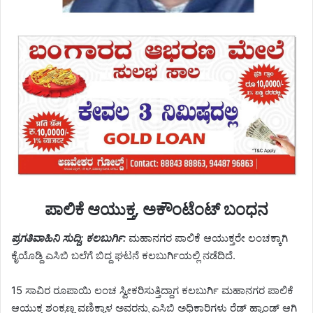
ಪಾಲಿಕೆ ಆಯುಕ್ತ, ಅಕೌಂಟೆಂಟ್ ಬಂಧನ
ಪ್ರಗತಿವಾಹಿನಿ ಸುದ್ದಿ; ಕಲಬುರ್ಗಿ:
ಮಹಾನಗರ ಪಾಲಿಕೆ ಆಯುಕ್ತರೇ ಲಂಚಕ್ಕಾಗಿ
ಕೈಯೊಡ್ದಿ ಎಸಿಬಿ ಬಲೆಗೆ ಬಿದ್ದ ಘಟನೆ ಕಲಬುರ್ಗಿಯಲ್ಲಿ ನಡೆದಿದೆ.
15 ಸಾವಿರ ರೂಪಾಯಿ ಲಂಚ ಸ್ವೀಕರಿಸುತ್ತಿದ್ದಾಗ ಕಲಬುರ್ಗಿ ಮಹಾನಗರ ಪಾಲಿಕೆ
ಆಯುಕ್ತ ಶಂಕ್ರಣ್ಣ ವಣಿಕ್ಯಾಳ ಅವರನ್ನು ಎಸಿಬಿ ಅಧಿಕಾರಿಗಳು ರೆಡ್ ಹ್ಯಾಂಡ್ ಆಗಿ