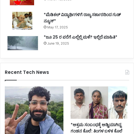
*ಮೆಡಿಕಲ್ ವಿದ್ಯಾರ್ಥಿಗಳಿಗೆ ರಾಜ್ಯ ಸರ್ಕಾರದಿಂದ ಗುಡ್
ನ್ಯೂಸ್*
May 17, 2025
*ಜೂ 25 ರ ವರೆಗೆ ಎಲ್ಲೆಲ್ಲಿ ಮಳೆ? ಇಲ್ಲಿದೆ ಮಾಹಿತಿ*
June 19, 2025
Recent Tech News
*ಅಕ್ರಮ ಸಂಬಂಧಕ್ಕೆ ಅಡ್ಡಿಯಾಗಿದ್ದ
ಗಂಡನ ಕೊಲೆ: ತಿಂಗಳ ಬಳಿಕ ಕೊಲೆ