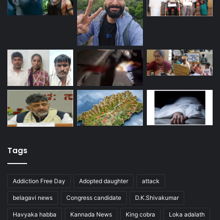
Tags
Addiction Free Day
Adopted daughter
attack
belagavi news
Congress candidate
D.K.Shivakumar
Havyaka habba
Kannada News
King cobra
Loka adalath