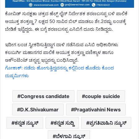
ಕೋವಿಡ್ ಸುರಕ್ಷತಾ ಚಕ್ರದ ಹೆಲ್ಪ್ ಲೈನ್ ನಿರ್ದೇಶಕ ಶರಣಬಸಪ್ಪ ಬಳಿ ಪಾಲಿಕೆ
ಆಯುಕ್ತ ಶಂಕ್ರಣ್ಣ 7 ಲಕ್ಷದ 50 ಸಾವಿರ ಬಿಲ್ ಮಾಡಲು ಶೇ.2ರಷ್ಟು ಲಂಚಕ್ಕೆ
ಬೇಡಿಕೆ ಇಟ್ಟಿದ್ದರು. ಈ ಬಗ್ಗೆ ಶರಣಬಸಪ್ಪ ಎಸಿಬಿಗೆ ದೂರು ನೀಡಿದ್ದರು.
ಇದೀಗ ಲಂಚ ಸ್ವೀಕರಿಸುತ್ತಿದ್ದಾಗ ದಾಳಿ ನಡೆಸಿರುವ ಎಸಿಬಿ ಅಧಿಕಾರಿಗಳು
ಕಲಬುರ್ಗಿ ಮಹಾನಗರ ಪಾಲಿಕೆ ಆಯುಕ್ತ ಶಂಕ್ರಣ್ಣ ವಣಿಕ್ಯಾಳ ಹಾಗೂ
ಅಕೌಂಟೆಂಟ್ ಚನ್ನಪ್ಪ ಇಬ್ಬರನ್ನು ಬಂಧಿಸಿದ್ದಾರೆ.
ಗೋಕಾಕ್: ನಡೆದು ಹೋಗುತ್ತಿದ್ದವನನ್ನು ಕಲ್ಲಿನಿಂದ ಹೊಡೆದು ಕೊಂದ
ದುಷ್ಕರ್ಮಿಗಳು
Congress candidate
couple suicide
D.K.Shivakumar
Pragativahini News
ಕನ್ನಡ ನ್ಯೂಸ್
ಕನ್ನಡ ಸುದ್ದಿ
ಪ್ರಗತಿವಾಹಿನಿ ನ್ಯೂಸ್
ಬೆಳಗಾವಿ ನ್ಯೂಸ್