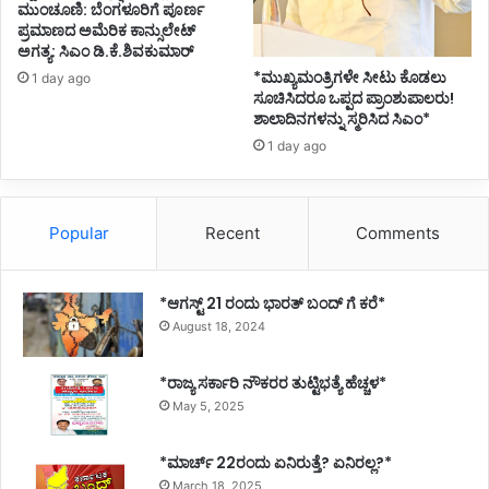
ಮುಂಚೂಣಿ: ಬೆಂಗಳೂರಿಗೆ ಪೂರ್ಣ
ಪ್ರಮಾಣದ ಅಮೆರಿಕ ಕಾನ್ಸುಲೇಟ್
ಅಗತ್ಯ: ಸಿಎಂ ಡಿ.ಕೆ.ಶಿವಕುಮಾರ್
*ಮುಖ್ಯಮಂತ್ರಿಗಳೇ ಸೀಟು ಕೊಡಲು
1 day ago
ಸೂಚಿಸಿದರೂ ಒಪ್ಪದ ಪ್ರಾಂಶುಪಾಲರು!
ಶಾಲಾದಿನಗಳನ್ನು ಸ್ಮರಿಸಿದ ಸಿಎಂ*
1 day ago
Popular
Recent
Comments
*ಆಗಸ್ಟ್ 21 ರಂದು ಭಾರತ್‌ ಬಂದ್‌ ಗೆ ಕರೆ*
August 18, 2024
*ರಾಜ್ಯ ಸರ್ಕಾರಿ ನೌಕರರ ತುಟ್ಟಿಭತ್ಯೆ ಹೆಚ್ಚಳ*
May 5, 2025
*ಮಾರ್ಚ್ 22ರಂದು ಏನಿರುತ್ತೆ? ಏನಿರಲ್ಲ?*
March 18, 2025