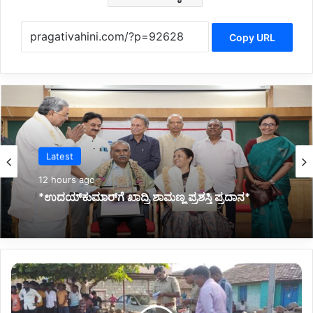
Copy URL
Latest
13 hours ago
*ಜ್ಞಾನಭಾರತಿ ರಸ್ತೆ ಅಪಘಾತದಲ್ಲಿ ವಿದ್ಯಾರ್ಥಿನಿ ಸಾವು:
ಕುಟುಂಬಕ್ಕೆ ಸರ್ಕಾರದಿಂದ 10 ಲಕ್ಷ ರೂ. ಪರಿಹಾರ*
ಗೋ
ಕಾ
ಕ್