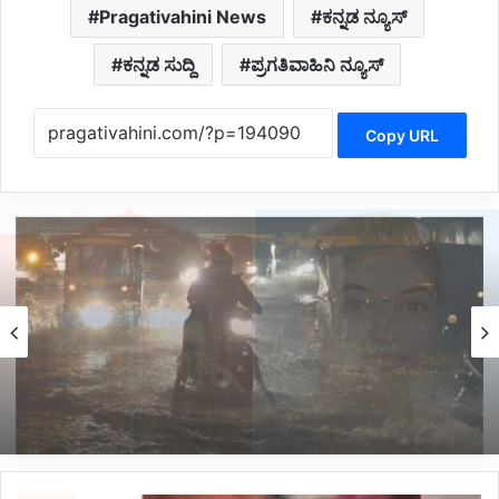
Pragativahini News
ಕನ್ನಡ ನ್ಯೂಸ್
ಕನ್ನಡ ಸುದ್ದಿ
ಪ್ರಗತಿವಾಹಿನಿ ನ್ಯೂಸ್
Copy URL
Belagavi News
2 hours ago
*ಇಂದು ರಾಜ್ಯದ ಈ ಭಾಗದಲ್ಲಿ ಭಾರಿ ಮಳೆ*