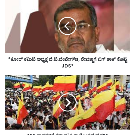
*ಕೋರ್
ಕಮಿಟಿ
ಅಧ್ಯಕ್ಷ
ಜಿ.ಟಿ.ದೇವೇಗೌಡ,
ರೇವಣ್ಣಗೆ
ಬಿಗ್
ಶಾಕ್
ಕೊಟ್ಟ
JDS*
*ಕೋರ್ ಕಮಿಟಿ ಅಧ್ಯಕ್ಷ ಜಿ.ಟಿ.ದೇವೇಗೌಡ, ರೇವಣ್ಣಗೆ ಬಿಗ್ ಶಾಕ್ ಕೊಟ್ಟ
JDS*
*69
ಸಾಧಕರಿಗೆ
ಕರ್ನಾಟಕ
ರಾಜ್ಯೋತ್ಸವ
ಪ್ರಶಸ್ತಿ*