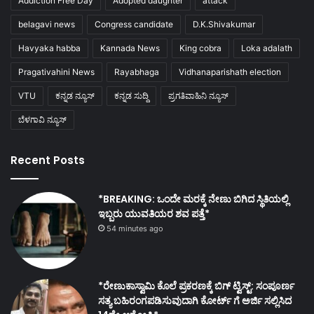
Addiction Free Day
Adopted daughter
attack
belagavi news
Congress candidate
D.K.Shivakumar
Havyaka habba
Kannada News
King cobra
Loka adalath
Pragativahini News
Rayabhaga
Vidhanaparishath election
VTU
ಕನ್ನಡ ನ್ಯೂಸ್
ಕನ್ನಡ ಸುದ್ದಿ
ಪ್ರಗತಿವಾಹಿನಿ ನ್ಯೂಸ್
ಬೆಳಗಾವಿ ನ್ಯೂಸ್
Recent Posts
*BREAKING: ಒಂದೇ ಮರಕ್ಕೆ ನೇಣು ಬಿಗಿದ ಸ್ಥಿತಿಯಲ್ಲಿ
ಇಬ್ಬರು ಯುವತಿಯರ ಶವ ಪತ್ತೆ*
54 minutes ago
*ರೇಣುಕಾಸ್ವಾಮಿ ಕೊಲೆ ಪ್ರಕರಣಕ್ಕೆ ಬಿಗ್ ಟ್ವಿಸ್ಟ್: ಸಂಪೂರ್ಣ
ಸತ್ಯ ಬಹಿರಂಗಪಡಿಸುವುದಾಗಿ ಕೋರ್ಟ್ ಗೆ ಅರ್ಜಿ ಸಲ್ಲಿಸಿದ