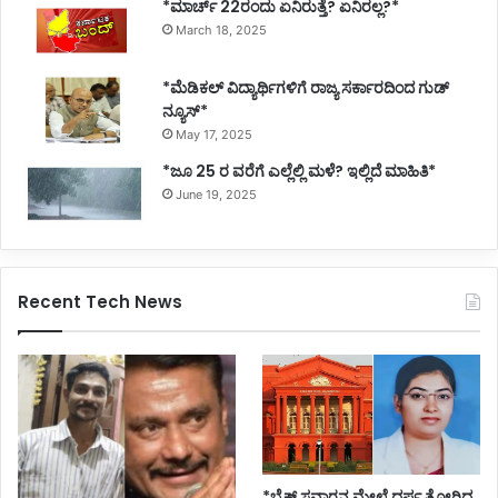
*ಮಾರ್ಚ್ 22ರಂದು ಏನಿರುತ್ತೆ? ಏನಿರಲ್ಲ?*
March 18, 2025
*ಮೆಡಿಕಲ್ ವಿದ್ಯಾರ್ಥಿಗಳಿಗೆ ರಾಜ್ಯ ಸರ್ಕಾರದಿಂದ ಗುಡ್
ನ್ಯೂಸ್*
May 17, 2025
*ಜೂ 25 ರ ವರೆಗೆ ಎಲ್ಲೆಲ್ಲಿ ಮಳೆ? ಇಲ್ಲಿದೆ ಮಾಹಿತಿ*
June 19, 2025
Recent Tech News
*ಬೈಕ್ ಸವಾರನ ಮೇಲೆ ದರ್ಪ ತೋರಿದ