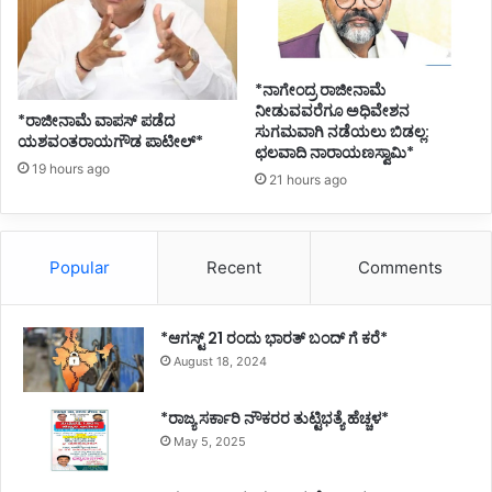
*ನಾಗೇಂದ್ರ ರಾಜೀನಾಮೆ
ನೀಡುವವರೆಗೂ ಅಧಿವೇಶನ
*ರಾಜೀನಾಮೆ ವಾಪಸ್ ಪಡೆದ
ಸುಗಮವಾಗಿ ನಡೆಯಲು ಬಿಡಲ್ಲ:
ಯಶವಂತರಾಯಗೌಡ ಪಾಟೀಲ್*
ಛಲವಾದಿ ನಾರಾಯಣಸ್ವಾಮಿ*
19 hours ago
21 hours ago
Popular
Recent
Comments
*ಆಗಸ್ಟ್ 21 ರಂದು ಭಾರತ್‌ ಬಂದ್‌ ಗೆ ಕರೆ*
August 18, 2024
*ರಾಜ್ಯ ಸರ್ಕಾರಿ ನೌಕರರ ತುಟ್ಟಿಭತ್ಯೆ ಹೆಚ್ಚಳ*
May 5, 2025