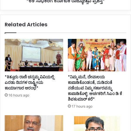
*69 ಸಾಧಕರಿಗೆ ಕರ್ನಾಟಕ ರಾಜ್ಯೋತ್ಸವ ಪ್ರಶಸ್ತಿ*
Related Articles
*ಕಿತ್ತೂರು ರಾಣಿ ಚನ್ನಮ್ಮ ವಿವಿಯಲ್ಲಿ
*ನಿಮ್ಮ ಮನೆ, ದೇವಾಲಯ
ಎರಡು ದಿನಗಳ ರಾಷ್ಟ್ರೀಯ
ಕಾಪಾಡಿಕೊಂಡಂತೆ, ನುಡಿದಂತೆ
ಕಾರ್ಯಾಗಾರ ಆರಂಭ*
ನಡೆಯುವ ನಿಮ್ಮ ಸರ್ಕಾರವನ್ನು
ಕಾಪಾಡಿಕೊಳ್ಳಿ: ಅರ್ಚಕರಿಗೆ ಸಿಎಂ ಡಿ ಕೆ
16 hours ago
ಶಿವಕುಮಾರ್ ಕರೆ*
17 hours ago