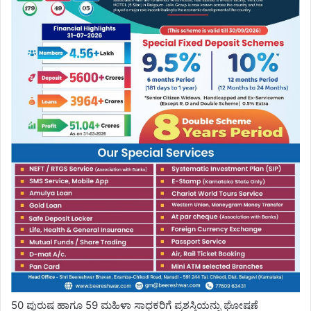
50 ಪುರುಷ ಹಾಗೂ 59 ಮಹಿಳಾ ಸಾಧಕರಿಗೆ ಪ್ರಶಸ್ತಿಯನ್ನು ಘೋಷಣೆ