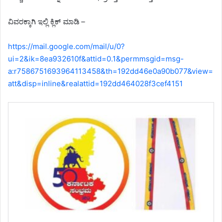
ವಿವರಕ್ಕಾಗಿ ಇಲ್ಲಿ ಕ್ಲಿಕ್ ಮಾಡಿ –
https://mail.google.com/mail/u/0?
ui=2&ik=8ea932610f&attid=0.1&permmsgid=msg-
a:r7586751693964113458&th=192dd46e0a90b077&view=
att&disp=inline&realattid=192dd464028f3cef4151