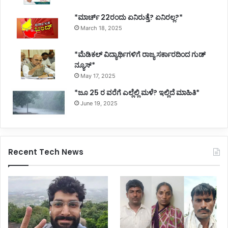
*ಮಾರ್ಚ್ 22ರಂದು ಏನಿರುತ್ತೆ? ಏನಿರಲ್ಲ?*
March 18, 2025
*ಮೆಡಿಕಲ್ ವಿದ್ಯಾರ್ಥಿಗಳಿಗೆ ರಾಜ್ಯ ಸರ್ಕಾರದಿಂದ ಗುಡ್
ನ್ಯೂಸ್*
May 17, 2025
*ಜೂ 25 ರ ವರೆಗೆ ಎಲ್ಲೆಲ್ಲಿ ಮಳೆ? ಇಲ್ಲಿದೆ ಮಾಹಿತಿ*
June 19, 2025
Recent Tech News