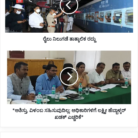
ರೈಲು ನಿಲುಗಡೆ ತಾತ್ಕಾಲಿಕ ರದ್ದು
*ಅಶಿಸ್ತು,
ವಿಳಂಬ
ಸಹಿಸುವುದಿಲ್ಲ:
ಅಧಿಕಾರಿಗಳಿಗೆ
ಲಕ್ಷ್ಮೀ
ಹೆಬ್ಬಾಳ್ಕರ್
ಖಡಕ್
ಎಚ್ಚರಿಕೆ*
*ಅಶಿಸ್ತು, ವಿಳಂಬ ಸಹಿಸುವುದಿಲ್ಲ: ಅಧಿಕಾರಿಗಳಿಗೆ ಲಕ್ಷ್ಮೀ ಹೆಬ್ಬಾಳ್ಕರ್
ಖಡಕ್ ಎಚ್ಚರಿಕೆ*