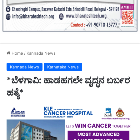
Home
/
Kannada News
Kannada News
Karnataka News
*ಬೆಳಗಾವಿ: ಹಾಡಹಗಲೇ ವೃದ್ಧನ ಬರ್ಬರ
ಹತ್ಯೆ*