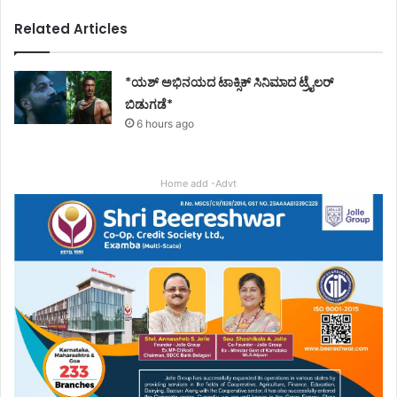
Related Articles
*ಯಶ್ ಅಭಿನಯದ ಟಾಕ್ಸಿಕ್ ಸಿನಿಮಾದ ಟ್ರೈಲರ್
ಬಿಡುಗಡೆ*
6 hours ago
Home add -Advt