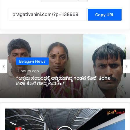
Copy URL
Belagavi News
11 hours ago
*ನಿಂತಿದ್ದ ಟ್ರಕ್‌ಗೆ ಬೈಕ್ ಡಿಕ್ಕಿ; ಸವಾರ ಸಾವು*
ರೈಲು
ನಿಲುಗಡೆ
ತಾತ್ಕಾಲಿಕ
ರದ್ದು