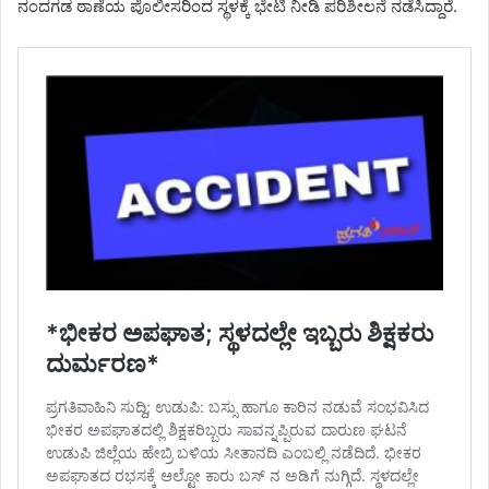
ನಂದಗಡ ಠಾಣೆಯ ಪೊಲೀಸರಿಂದ ಸ್ಥಳಕ್ಕೆ ಭೇಟಿ ನೀಡಿ ಪರಿಶೀಲನೆ ನಡೆಸಿದ್ದಾರೆ.