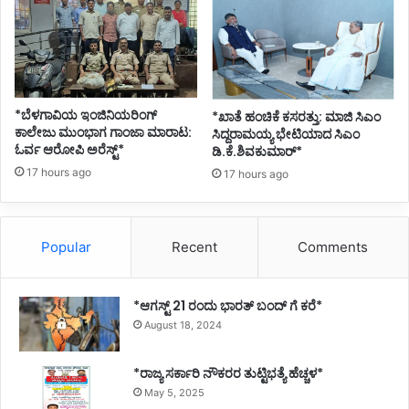
*ಬೆಳಗಾವಿಯ ಇಂಜಿನಿಯರಿಂಗ್‌
*ಖಾತೆ ಹಂಚಿಕೆ ಕಸರತ್ತು: ಮಾಜಿ ಸಿಎಂ
ಕಾಲೇಜು ಮುಂಭಾಗ ಗಾಂಜಾ ಮಾರಾಟ:
ಸಿದ್ದರಾಮಯ್ಯ ಭೇಟಿಯಾದ ಸಿಎಂ
ಓರ್ವ ಆರೋಪಿ ಅರೆಸ್ಟ್*
ಡಿ.ಕೆ.ಶಿವಕುಮಾರ್*
17 hours ago
17 hours ago
Popular
Recent
Comments
*ಆಗಸ್ಟ್ 21 ರಂದು ಭಾರತ್‌ ಬಂದ್‌ ಗೆ ಕರೆ*
August 18, 2024
*ರಾಜ್ಯ ಸರ್ಕಾರಿ ನೌಕರರ ತುಟ್ಟಿಭತ್ಯೆ ಹೆಚ್ಚಳ*
May 5, 2025