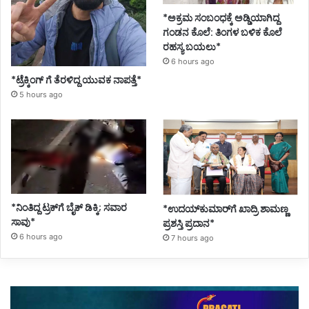
*ಅಕ್ರಮ ಸಂಬಂಧಕ್ಕೆ ಅಡ್ಡಿಯಾಗಿದ್ದ
ಗಂಡನ ಕೊಲೆ: ತಿಂಗಳ ಬಳಿಕ ಕೊಲೆ
ರಹಸ್ಯ ಬಯಲು*
6 hours ago
*ಟ್ರೆಕ್ಕಿಂಗ್ ಗೆ ತೆರಳಿದ್ದ ಯುವಕ ನಾಪತ್ತೆ*
5 hours ago
*ನಿಂತಿದ್ದ ಟ್ರಕ್‌ಗೆ ಬೈಕ್ ಡಿಕ್ಕಿ; ಸವಾರ
*ಉದಯ್‌ಕುಮಾರ್‌ಗೆ ಖಾದ್ರಿ ಶಾಮಣ್ಣ
ಸಾವು*
ಪ್ರಶಸ್ತಿ ಪ್ರದಾನ*
6 hours ago
7 hours ago