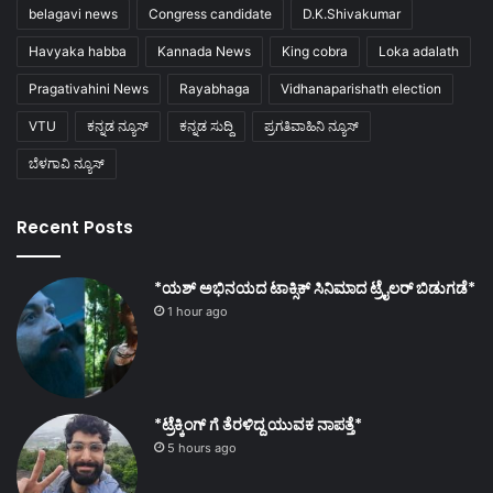
belagavi news
Congress candidate
D.K.Shivakumar
Havyaka habba
Kannada News
King cobra
Loka adalath
Pragativahini News
Rayabhaga
Vidhanaparishath election
VTU
ಕನ್ನಡ ನ್ಯೂಸ್
ಕನ್ನಡ ಸುದ್ದಿ
ಪ್ರಗತಿವಾಹಿನಿ ನ್ಯೂಸ್
ಬೆಳಗಾವಿ ನ್ಯೂಸ್
Recent Posts
*ಯಶ್ ಅಭಿನಯದ ಟಾಕ್ಸಿಕ್ ಸಿನಿಮಾದ ಟ್ರೈಲರ್ ಬಿಡುಗಡೆ*
1 hour ago
*ಟ್ರೆಕ್ಕಿಂಗ್ ಗೆ ತೆರಳಿದ್ದ ಯುವಕ ನಾಪತ್ತೆ*
5 hours ago