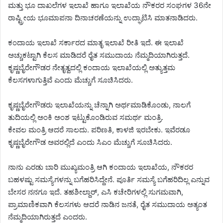
ಮತ್ತು ಭೂ ದಾಖಲೆಗಳ ಇಲಾಖೆ ಹಾಗೂ ಇಲಾಖೆಯ ನೌಕರರ ಸಂಘಗಳ 36ನೇ
ರಾಷ್ಟ್ರೀಯ ಭೂಮಾಪನಾ ದಿನಾಚರಣೆಯನ್ನು ಉದ್ಘಾಟಿಸಿ ಮಾತನಾಡಿದರು.
ಕಂದಾಯ ಇಲಾಖೆ ಸರ್ಕಾರದ ಮಾತೃ ಇಲಾಖೆ ರೀತಿ ಇದೆ. ಈ ಇಲಾಖೆ
ಅಚ್ಚುಕಟ್ಟಾಗಿ ಕೆಲಸ ಮಾಡಿದರೆ ರೈತ ಸಮುದಾಯ ನೆಮ್ಮದಿಯಾಗಿರುತ್ತದೆ.
ಕೃಷ್ಣಬೈರೇಗೌಡರ ನೇತೃತ್ವದಲ್ಲಿ ಕಂದಾಯ ಇಲಾಖೆಯಲ್ಲಿ ಅತ್ಯುತ್ತಮ
ಕೆಲಸಗಳಾಗುತ್ತಿವೆ ಎಂದು ಮೆಚ್ಚುಗೆ ಸೂಚಿಸಿದರು.
ಕೃಷ್ಣಬೈರೇಗೌಡರು ಇಲಾಖೆಯನ್ನು ಚೆನ್ನಾಗಿ ಅರ್ಥಮಾಡಿಕೊಂಡು, ನಾಲಗೆ
ತುದಿಯಲ್ಲಿ ಅಂಕಿ ಅಂಶ ಇಟ್ಟುಕೊಂಡಿರುವ ಸಮರ್ಥ ಮಂತ್ರಿ.
ಕೇವಲ ಮಂತ್ರಿ ಆದರೆ ಸಾಲದು. ಪರಿಣತಿ, ಕಾಳಜಿ ಇರಬೇಕು. ಇವೆರಡೂ
ಕೃಷ್ಣಬೈರೇಗೌಡ ಅವರಲ್ಲಿದೆ ಎಂದು ಸಿಎಂ ಮೆಚ್ಚುಗೆ ಸೂಚಿಸಿದರು.
ನಾನು ಎರಡು ಬಾರಿ ಮುಖ್ಯಮಂತ್ರಿ ಆಗಿ ಕಂದಾಯ ಇಲಾಖೆಯ, ನೌಕರರ
ಬಹಳಷ್ಟು ಸಮಸ್ಯೆಗಳನ್ನು ಬಗೆಹರಿಸಿದ್ದೇನೆ. ಪೂರ್ತಿ ಸಮಸ್ಯೆ ಬಗೆಹರಿದಿಲ್ಲ ಎನ್ನುವ
ಬೇಸರ ನನಗೂ ಇದೆ. ತಹಶೀಲ್ದಾರ್, ಎಸಿ ಕಚೇರಿಗಳಲ್ಲಿ ಸುಗಮವಾಗಿ,
ಪ್ರಾಮಾಣಿಕವಾಗಿ ಕೆಲಸಗಳು ಆದರೆ ನಾಡಿನ ಜನತೆ, ರೈತ ಸಮುದಾಯ ಅತ್ಯಂತ
ನೆಮ್ಮದಿಯಾಗಿರುತ್ತದೆ ಎಂದರು.