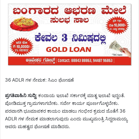
36 ADLR ಗಳ ನೇಮಕ: ಸಿಎಂ ಘೋಷಣೆ
ಪ್ರಗತಿವಾಹಿನಿ ಸುದ್ದಿ:
ಕಂದಾಯ ಇಲಾಖೆ ಸರ್ಕಾರಕ್ಕೆ ಮಾತೃ ಇಲಾಖೆ ಇದ್ದಂತೆ.
ಪೋಡಿಮುಕ್ತ ಗ್ರಾಮಗಳಾಗಬೇಕು. ಸರ್ವೇ ಕಾರ್ಯ ಪೂರ್ಣಗೊಳ್ಳಬೇಕು.
ಪರವಾನಗಿ ಭೂಮಾಪಕರ ಕಾಯಂ ಮಾಡಲು ಗಂಭೀರ ಕ್ರಮದ ಜೊತೆಗೆ 36
ADLR ಗಳ ನೇಮಕ ಮಾಡಲಾಗುವುದು ಎಂದು ಮುಖ್ಯಮಂತ್ರಿ ಸಿದ್ದರಾಮಯ್ಯ
ಅವರು ಮಹತ್ವದ ಘೋಷಣೆ ಮಾಡಿದರು.