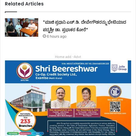
Related Articles
*ಮಾಜಿ ಪ್ರಧಾನಿ ಎಚ್.ಡಿ. ದೇವೇಗೌಡರನ್ನು ಭೇಟಿಯಾದ
ಪದ್ಮಶ್ರೀ ಡಾ. ಪ್ರಭಾಕರ ಕೋರೆ*
6 hours ago
Home add -Advt