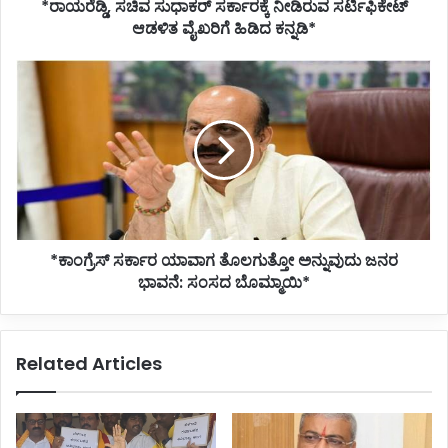
*ರಾಯರೆಡ್ಡಿ, ಸಚಿವ ಸುಧಾಕರ್ ಸರ್ಕಾರಕ್ಕೆ ನೀಡಿರುವ ಸರ್ಟಿಫಿಕೇಟ್
ಕನ್ನಡಿ*
ಆಡಳಿತ ವೈಖರಿಗೆ ಹಿಡಿದ ಕನ್ನಡಿ*
*ಕಾಂಗ್ರೆಸ್
ಸರ್ಕಾರ
ಯಾವಾಗ
ತೊಲಗುತ್ತೋ
ಅನ್ನುವುದು
ಜನರ
ಭಾವನೆ:
ಸಂಸದ
ಬೊಮ್ಮಾಯಿ*
*ಕಾಂಗ್ರೆಸ್ ಸರ್ಕಾರ ಯಾವಾಗ ತೊಲಗುತ್ತೋ ಅನ್ನುವುದು ಜನರ
ಭಾವನೆ: ಸಂಸದ ಬೊಮ್ಮಾಯಿ*
Related Articles