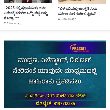
*2025 ರಲ್ಲಿ ಪ್ರಧಾನಮಂತ್ರಿ ಅವರ
*ಬೆಳಗಾವಿಯಲ್ಲಿ ಆಗಸ್ಟ್ 8ರಂದು
ವಿದೇಶಕ್ಕೆ ತಗುಲಿದ ಒಟ್ಟು ವೆಚ್ಚ ಎಷ್ಟು
ಮಹಿಳಾ ರಂಗ ಸಂಗೀತ ವೈಭವ*
ಗೋತ್ತಾ..?*
3 hours ago
3 hours ago