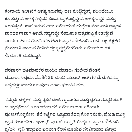
ಕಂದಾಯ ಇಲಾಖೆಗೆ ಅಗತ್ಯ ಇರುವಷ್ಟು ಹಣ ಕೊಟ್ಟಿದ್ದೇವೆ, ಮುಂದೆಯೂ
ಕೊಡುತ್ತೇವೆ. ಅಗತ್ಯ ಸಿಬ್ಬಂದಿ ಬಲವನ್ನೂ ಕೊಟ್ಟಿದ್ದೇವೆ. ಅಗತ್ಯ ಇದ್ದರೆ ಮತ್ತೂ
ಕೊಡುತ್ತೇನೆ. ಖಾಲಿ ಇರುವ ಎಲ್ಲಾ ಸರ್ವೇಯರ್ ಹುದ್ದೆಗಳ ನೇಮಕಾತಿ ಅತ್ಯಂತ
ಪಾರದರ್ಶಕವಾಗಿ ಆಗಿದೆ. ಸದ್ಯದಲ್ಲೇ ನೇಮಕಾತಿ ಪತ್ರವನ್ನೂ ಕೊಡುತ್ತೇವೆ
ಎಂದರು. ಹಿಂದೆ ಗೋವಿಂದೇಗೌಡರು ಪ್ರಾಮಾಣಿಕವಾಗಿ ಒಂದು ಲಕ್ಷ ಶಿಕ್ಷಕರ
ನೇಮಕಾತಿ ಆಗಿರುವ ರೀತಿಯಲ್ಲೇ ಕೃಷ್ಣಬೈರೇಗೌಡರು ಸರ್ವೇಯರ್ ಗಳ
ನೇಮಕಾತಿ ಮಾಡಿದ್ದಾರೆ.
ಪರವಾನಗಿ ಭೂಮಾಪಕರ ಕಾಯಂ ಮಾಡಲು ಗಂಭೀರ ಚಿಂತನೆ
ಮಾಡಲಾಗುವುದು. ಜೊತೆಗೆ 36 ಮಂದಿ ಎಡಿಎಲ್ ಆರ್ ಗಳ ನೇಮಕವನ್ನೂ
ಸದ್ಯದಲ್ಲೇ ಮಾಡಲಾಗುವುದು ಎಂದು ಘೋಷಿಸಿದರು.
ನಮ್ಮದು ಹಳ್ಳಿಗಳ ಮತ್ತು ರೈತರ ದೇಶ. ಗ್ರಾಮಗಳು ಮತ್ತು ರೈತರು ನೆಮ್ಮದಿಯಾಗಿ
ಉತ್ಪಾದನೆಯಲ್ಲಿ ತೊಡಗಬೇಕಾದರೆ ಸರ್ವೇ ಕಾರ್ಯ ಸರಿಯಾಗಿ
ಪೂರ್ಣಗೊಳ್ಳಬೇಕು. ಕೆರೆ ಕಟ್ಟೆಗಳ ಒತ್ತುವರಿ ತೆರವುಗೊಳಿಸಬೇಕು, ಪೋಡಿ ಮುಕ್ತ
ಗ್ರಾಮಗಳಾಗಬೇಕು. ಇದಕ್ಕಾಗಿ ಇಲಾಖೆಯ ಪ್ರತಿಯೊಬ್ಬರೂ ಪ್ರಾಮಾಣಿಕವಾಗಿ
ಶ್ರಮಿಸಿ, ಧ್ವನಿ ಇಲ್ಲದವರ ಪರವಾಗಿ ಕೆಲಸ ಮಾಡುವುದೇ ನಿಜವಾದ ಪುಣ್ಯದ