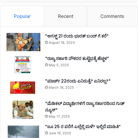
Popular
Recent
Comments
*ಆಗಸ್ಟ್ 21 ರಂದು ಭಾರತ್‌ ಬಂದ್‌ ಗೆ ಕರೆ*
August 18, 2024
*ರಾಜ್ಯ ಸರ್ಕಾರಿ ನೌಕರರ ತುಟ್ಟಿಭತ್ಯೆ ಹೆಚ್ಚಳ*
May 5, 2025
*ಮಾರ್ಚ್ 22ರಂದು ಏನಿರುತ್ತೆ? ಏನಿರಲ್ಲ?*
March 18, 2025
*ಮೆಡಿಕಲ್ ವಿದ್ಯಾರ್ಥಿಗಳಿಗೆ ರಾಜ್ಯ ಸರ್ಕಾರದಿಂದ ಗುಡ್
ನ್ಯೂಸ್*
May 17, 2025
*ಜೂ 25 ರ ವರೆಗೆ ಎಲ್ಲೆಲ್ಲಿ ಮಳೆ? ಇಲ್ಲಿದೆ ಮಾಹಿತಿ*
June 19, 2025