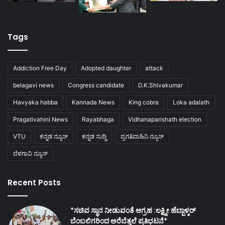
Tags
Addiction Free Day
Adopted daughter
attack
belagavi news
Congress candidate
D.K.Shivakumar
Havyaka habba
Kannada News
King cobra
Loka adalath
Pragativahini News
Rayabhaga
Vidhanaparishath election
VTU
ಕನ್ನಡ ನ್ಯೂಸ್
ಕನ್ನಡ ಸುದ್ದಿ
ಪ್ರಗತಿವಾಹಿನಿ ನ್ಯೂಸ್
ಬೆಳಗಾವಿ ನ್ಯೂಸ್
Recent Posts
*ಸಚಿವ ಸ್ಥಾನ ನೀಡುವಂತೆ ಆಗ್ರಹ :ಲಕ್ಷ್ಮೀ ಹೆಬ್ಬಾಳ್ಕರ್
ಬೆಂಬಲಿಗರಿಂದ ಅರೆಬೆತ್ತಲೆ ಪ್ರತಿಭಟನೆ*