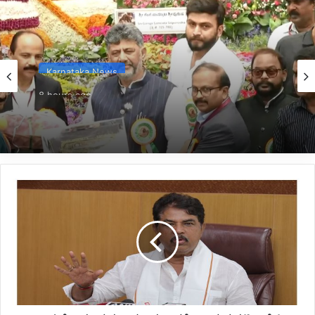
Karnataka News
8 hours ago
*ಲಾಲ್ ಬಾಗ್ ಮಾದರಿ 3 ಉದ್ಯಾನ ನಿರ್ಮಾಣಕ್ಕೆ ಚಿಂತನೆ:
ಸಿಎಂ ಡಿ.ಕೆ.ಶಿವಕುಮಾರ್*
*ರಾಯರೆಡ್ಡಿ,
ಸಚಿವ
ಸುಧಾಕರ್
ಸರ್ಕಾರಕ್ಕೆ
ನೀಡಿರುವ
ಸರ್ಟಿಫಿಕೇಟ್
ಆಡಳಿತ
ವೈಖರಿಗೆ
ಹಿಡಿದ