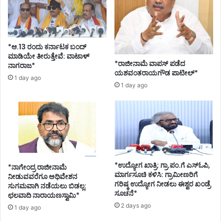
*ಆ.13 ರಂದು ಕರ್ನಾಟಕ ಬಂದ್
ಮಾಡಿಯೇ ತೀರುತ್ತೇವೆ: ವಾಟಾಳ್
*ರಾಜೀನಾಮೆ ವಾಪಸ್ ಪಡೆದ
ನಾಗರಾಜ*
ಯಶವಂತರಾಯಗೌಡ ಪಾಟೀಲ್*
1 day ago
1 day ago
*ಉದ್ಯೋಗ ಖಾತ್ರಿ: ಗ್ರಾ.ಪಂ.ಗೆ ಎಸ್ಓಪಿ,
*ನಾಗೇಂದ್ರ ರಾಜೀನಾಮೆ
ಮಾರ್ಗಸೂಚಿ ಕಳಿಸಿ: ಗ್ರಾಮೀಣರಿಗೆ
ನೀಡುವವರೆಗೂ ಅಧಿವೇಶನ
ಗರಿಷ್ಠ ಉದ್ಯೋಗ ನೀಡಲು ಈಶ್ವರ ಖಂಡ್ರೆ
ಸುಗಮವಾಗಿ ನಡೆಯಲು ಬಿಡಲ್ಲ:
ಸೂಚನೆ*
ಛಲವಾದಿ ನಾರಾಯಣಸ್ವಾಮಿ*
2 days ago
1 day ago