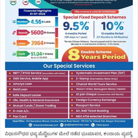
ವಿಧಾನಸೌಧದ ಭವ್ಯ ಮೆಟ್ಟಿಲುಗಳ ಮೇಲೆ ನಡೆದ ಭೂಮಾಪನ, ಕಂದಾಯ ವ್ಯವಸ್ಥೆ