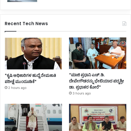
Recent Tech News
*ಮಾಜಿ ಪ್ರಧಾನಿ ಎಚ್.ಡಿ.
*ಕೃಷಿ ಅಧಿಕಾರಿಗಳ ಹುದ್ದೆ ನೇಮಕಾತಿ
ದೇವೇಗೌಡರನ್ನು ಭೇಟಿಯಾದ ಪದ್ಮಶ್ರೀ
ಪರೀಕ್ಷೆ ಮುಂದೂಡಿಕೆ*
ಡಾ. ಪ್ರಭಾಕರ ಕೋರೆ*
2 hours ago
3 hours ago