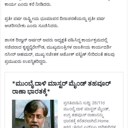
ಕಾರ್ಯ ಎಂದು ಕರೆ ನೀಡಿದರು.
ಪ್ರತೀ ವರ್ಷ ರಾಷ್ಟ್ರೀಯ ಭೂಮಾಪನ ದಿನಾಚರಣೆಯನ್ನು ಪ್ರತೀ ವರ್ಷ
ಆಚರಿಸಬೇಕು ಎಂದು ಸೂಚಿಸಿದರು.
ಶಾಸಕ ರಿಜ್ವಾನ್ ಅರ್ಷದ್ ಅವರು ಅಧ್ಯಕ್ಷತೆ ವಹಿಸಿದ್ದ ಕಾರ್ಯಕ್ರಮದಲ್ಲಿ
ಸಚಿವರಾದ ಕೃಷ್ಣಬೈರೇಗೌಡ, ಮುಖ್ಯಮಂತ್ರಿಗಳ ರಾಜಕೀಯ ಕಾರ್ಯದರ್ಶಿ
ನಸೀರ್ ಅಹಮದ್, ಮುಖ್ಯ ಸಚೇತಕ ಅಶೋಕ್ ಪಟ್ಟಣ್ ಸೇರಿದಂತೆ ಹಲವು
ಪ್ರಮುಖರು ಉಪಸ್ಥಿತರಿದ್ದರು.