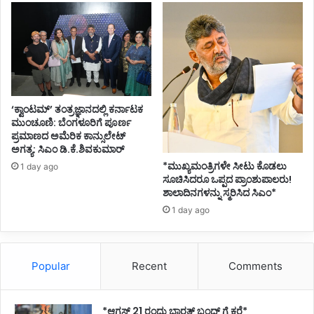
‘ಕ್ವಾಂಟಮ್’ ತಂತ್ರಜ್ಞಾನದಲ್ಲಿ ಕರ್ನಾಟಕ
ಮುಂಚೂಣಿ: ಬೆಂಗಳೂರಿಗೆ ಪೂರ್ಣ
ಪ್ರಮಾಣದ ಅಮೆರಿಕ ಕಾನ್ಸುಲೇಟ್
ಅಗತ್ಯ: ಸಿಎಂ ಡಿ.ಕೆ.ಶಿವಕುಮಾರ್
*ಮುಖ್ಯಮಂತ್ರಿಗಳೇ ಸೀಟು ಕೊಡಲು
1 day ago
ಸೂಚಿಸಿದರೂ ಒಪ್ಪದ ಪ್ರಾಂಶುಪಾಲರು!
ಶಾಲಾದಿನಗಳನ್ನು ಸ್ಮರಿಸಿದ ಸಿಎಂ*
1 day ago
Popular
Recent
Comments
*ಆಗಸ್ಟ್ 21 ರಂದು ಭಾರತ್‌ ಬಂದ್‌ ಗೆ ಕರೆ*