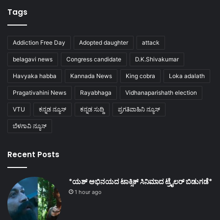
Tags
Addiction Free Day
Adopted daughter
attack
belagavi news
Congress candidate
D.K.Shivakumar
Havyaka habba
Kannada News
King cobra
Loka adalath
Pragativahini News
Rayabhaga
Vidhanaparishath election
VTU
ಕನ್ನಡ ನ್ಯೂಸ್
ಕನ್ನಡ ಸುದ್ದಿ
ಪ್ರಗತಿವಾಹಿನಿ ನ್ಯೂಸ್
ಬೆಳಗಾವಿ ನ್ಯೂಸ್
Recent Posts
*ಯಶ್ ಅಭಿನಯದ ಟಾಕ್ಸಿಕ್ ಸಿನಿಮಾದ ಟ್ರೈಲರ್ ಬಿಡುಗಡೆ*
1 hour ago