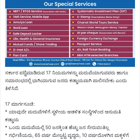
ಸರ್ಕಾರ ಪಟ್ಟಿಮಾಡಿರುವ 17 ನಿಯಮಗಳನ್ನು ಮದುವೆಯಾಗುವವರು ಹಾಗೂ
ಸಮಾರಂಭದಲ್ಲಿ ಭಾಗಿಯಾಗುವ ಜನರು ಕಡ್ಡಾಯವಾಗಿ ಪಾಲಿಸಬೇಕು ಎಂದು
ತಿಳಿಸಿದೆ.
17 ಮಾರ್ಗಸೂಚಿ:
* ಯಾವುದೇ ಮದುವೆಗಳಿಗೆ ಸ್ಥಳೀಯ ಆಡಳಿತ ಸಂಸ್ಥೆಗಳಿಂದ ಅನುಮತಿ
ಕಡ್ಡಾಯ
* ಒಂದು ಮದುವೆಯಲ್ಲಿ 50 ಜನಕ್ಕಿಂತ ಹೆಚ್ಚು ಜನ ಸೇರುವಂತಿಲ್ಲ
* ಗರ್ಭಿಣಿಯರು, 65 ವರ್ಷ ಮೇಲ್ಪಟ್ಟ ವೃದ್ಧರು, 10 ವರ್ಷದೊಳಗಿನ ಮಕ್ಕಳಿಗೆ