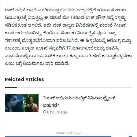
ಲಾಕ್ ಡೌನ್ ಅವಧಿ ಮುಗಿಯುತ್ತಾ ಬಂದರೂ ರಾಜ್ಯದಲ್ಲಿ ಕೊರೊನಾ ಸೋಂಕು
ನಿಯಂತ್ರಣಕ್ಕೆ ಬರುತ್ತಿಲ್ಲ. ಈ ನಡುವೆ ಮೇ 18ರಿಂದ ಲಾಕ್ ಡೌನ್ ನಲ್ಲಿ ಇನ್ನಷ್ಟು
ಸಡಿಲಿಕೆಕೂಡ ಆಗಲಿದೆ. ಇದೇ ವೇಳೆ ರಾಜ್ಯದ ವಿವಿಧೆಡೆಗಳಲ್ಲಿ ಮದುವೆ ಸೀಜನ್
ಕೂಡ ಆರಂಭವಾಗಿದ್ದು, ಕೊರೊನಾ ಸೋಂಕು ನಿಯಂತ್ರಿಸುವುದು ರಾಜ್ಯ
ಸರ್ಕಾರಕ್ಕೆ ದೊಡ್ಡ ತಲೆನೋವಾಗಿ ಪರಿಣಮಿಸಿದೆ. ಈ ಹಿನ್ನಲೆಯಲ್ಲಿ ಆರೋಗ್ಯ ಮತ್ತು
ಕುಟುಂಬ ಕಲ್ಯಾಣ ಇಲಾಖೆ ಸಪ್ತಪದಿಗೆ 17 ಮಾರ್ಗಸೂಚಿಯನ್ನು ರೂಪಿಸಿ,
ಮದುವೆಯಲ್ಲಿಯೂ ಸಾಮಾಜಿಕ ಅಂತರ ಕಡ್ಡಾಯವಾಗಿ ಹೇಗೆ ಕಾಯ್ದುಕೊಳ್ಳಬೇಕು
ಎಂಬ ಬಗ್ಗೆ ನಿಯಮಗಳು ಜಾರಿ ಮಾಡಿದೆ.
Related Articles
*ಯಶ್ ಅಭಿನಯದ ಟಾಕ್ಸಿಕ್ ಸಿನಿಮಾದ ಟ್ರೈಲರ್
ಬಿಡುಗಡೆ*
6 hours ago
Home add -Advt