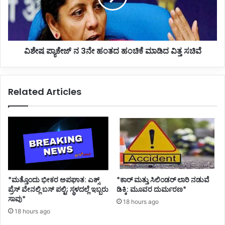
ರ
ಕೇ
ಧಾ
ಜ್
ನ್
ನ
ಯ
3
ದ
ವಿಶೇಷ ಪ್ಯಾಕೇಜ್ ನ 3ನೇ ಹಂತದ ಹಂಚಿಕೆ ಮಾಡಿದ ವಿತ್ತ ಸಚಿವೆ
ನೇ
ಕಿ
ಹಂ
ಟ್
ತ
,
ದ
Related Articles
1
ಹಂ
ಲ
ಚಿ
ಕ್
ಕೆ
ಷ
ಮಾ
ಮಾ
ಡಿ
ಸ್
ದ
ಕ್
ವಿ
ವಿ
ತ್
ತ
ತ
*ಮತ್ತೊಂದು ಭೀಕರ ಅಪಘಾತ: ಎಕ್ಸ್
*ಕಾರ್ ಮತ್ತು ಸಿಲಿಂಡ‌ರ್ ಲಾರಿ ನಡುವೆ
ರ
ಸ
ಪ್ರೆಸ್ ವೇನಲ್ಲಿ ಬಸ್ ಪಲ್ಟಿ; ಸ್ಥಳದಲ್ಲೆ ಇಬ್ಬರು
ಡಿಕ್ಕಿ: ಮೂವರ ದುರ್ಮರಣ*
ಣೆ
ಚಿ
ಸಾವು*
18 hours ago
ವೆ
18 hours ago