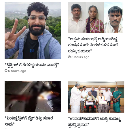
*ಅಕ್ರಮ ಸಂಬಂಧಕ್ಕೆ ಅಡ್ಡಿಯಾಗಿದ್ದ
ಗಂಡನ ಕೊಲೆ: ತಿಂಗಳ ಬಳಿಕ ಕೊಲೆ
ರಹಸ್ಯ ಬಯಲು*
6 hours ago
*ಟ್ರೆಕ್ಕಿಂಗ್ ಗೆ ತೆರಳಿದ್ದ ಯುವಕ ನಾಪತ್ತೆ*
5 hours ago
*ನಿಂತಿದ್ದ ಟ್ರಕ್‌ಗೆ ಬೈಕ್ ಡಿಕ್ಕಿ; ಸವಾರ
*ಉದಯ್‌ಕುಮಾರ್‌ಗೆ ಖಾದ್ರಿ ಶಾಮಣ್ಣ
ಸಾವು*
ಪ್ರಶಸ್ತಿ ಪ್ರದಾನ*