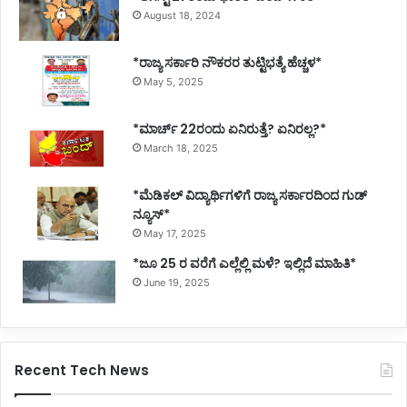
August 18, 2024
*ರಾಜ್ಯ ಸರ್ಕಾರಿ ನೌಕರರ ತುಟ್ಟಿಭತ್ಯೆ ಹೆಚ್ಚಳ*
May 5, 2025
*ಮಾರ್ಚ್ 22ರಂದು ಏನಿರುತ್ತೆ? ಏನಿರಲ್ಲ?*
March 18, 2025
*ಮೆಡಿಕಲ್ ವಿದ್ಯಾರ್ಥಿಗಳಿಗೆ ರಾಜ್ಯ ಸರ್ಕಾರದಿಂದ ಗುಡ್
ನ್ಯೂಸ್*
May 17, 2025
*ಜೂ 25 ರ ವರೆಗೆ ಎಲ್ಲೆಲ್ಲಿ ಮಳೆ? ಇಲ್ಲಿದೆ ಮಾಹಿತಿ*
June 19, 2025
Recent Tech News