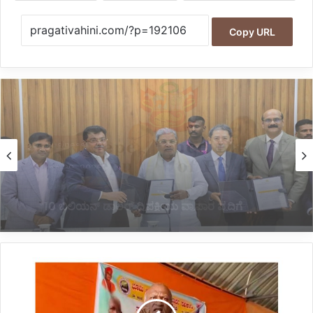
Copy URL
Business
May 25, 2026
*ಕ್ವಿನ್ ಸಿಟಿಯಲ್ಲಿ ಟೊಯೋಟಾ ಬಿಝ್ಇಂಟೆಲ್ ಹಬ್,
1,200 ಕೋಟಿ ರೂ. ಹೂಡಿಕೆಗೆ ಒಡಂಬಡಿಕೆ*
*ಈ
ಹಿಂದೆ
ಆತ್ಮಹತ್ಯೆ
ಎಚ್ಚರಿಕೆ