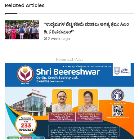
Related Articles
*ಉದ್ಯಮಗಳ ವೆಚ್ಚ ಕಡಿಮೆ ಮಾಡಲು ಅಗತ್ಯ ಕ್ರಮ: ಸಿಎಂ
ಡಿ.ಕೆ ಶಿವಕುಮಾರ್*
2 weeks ago
Home add -Advt