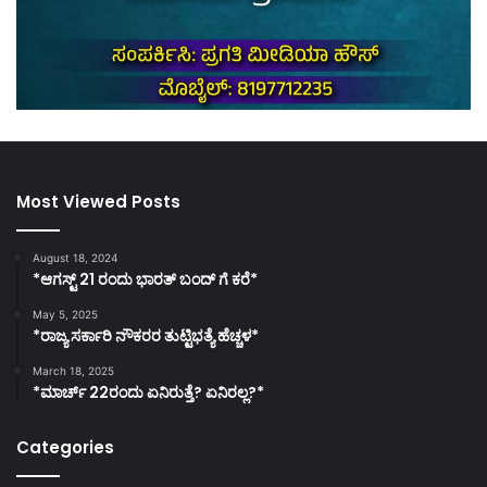
Most Viewed Posts
August 18, 2024
*ಆಗಸ್ಟ್ 21 ರಂದು ಭಾರತ್‌ ಬಂದ್‌ ಗೆ ಕರೆ*
May 5, 2025
*ರಾಜ್ಯ ಸರ್ಕಾರಿ ನೌಕರರ ತುಟ್ಟಿಭತ್ಯೆ ಹೆಚ್ಚಳ*
March 18, 2025
*ಮಾರ್ಚ್ 22ರಂದು ಏನಿರುತ್ತೆ? ಏನಿರಲ್ಲ?*
Categories