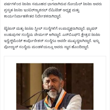
ವರ್ಷಗಳಿಂದ ಟಾಟಾ ಸಮೂಹದ ಭಾಗವಾಗಿರುವ ನೋಯೆಲ್ ಟಾಟಾ ಅವರು
ಪ್ರಸ್ತುತ ಟಾಟಾ ಇಂಟರ್‌ನ್ಯಾಶನಲ್ ಲಿಮಿಟೆಡ್‌ ಅಧ್ಯಕ್ಷ ಮತ್ತು
ಕಾರ್ಯನಿರ್ವಾಹಕೇತರ ನಿರ್ದೇಶಕರಾಗಿದ್ದಾರೆ.
ಟೈಟಾನ್ ಮತ್ತು ಟಾಟಾ ಸ್ಟೀಲ್ ಸಂಸ್ಥೆಗಳಿಗೆ ಉಪಾಧ್ಯಕ್ಷರಾಗಿದ್ದಾರೆ. ಫ್ಯಾಷನ್
ಉಡುಪುಗಳ ಸಂಸ್ಥೆಯ ಚೇರ್ಮನ್ ಆಗಿದ್ದಾರೆ. ಎನ್‌ಬಿಎಫ್‌ಸಿ ಕ್ಷೇತ್ರದ ಟಾಟಾ
ಇನ್ವೆಸ್ಟ್‌ಮೆಂಟ್ ಕಾರ್ಪೊರೇಶನ್ ಸಂಸ್ಥೆಗೂ ಅವರೇ ಮುಖ್ಯಸ್ಥರಾಗಿದ್ದಾರೆ. ಇನ್ನು
ವೋಲ್ಟಾಸ್‌ ಸಂಸ್ಥೆಯ ಮಂಡಳಿಯಲ್ಲೂ ಅವರು ಸ್ಥಾನ ಹೊಂದಿದ್ದಾರೆ.