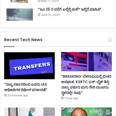
May 17, 2025
*ಜೂ 25 ರ ವರೆಗೆ ಎಲ್ಲೆಲ್ಲಿ ಮಳೆ? ಇಲ್ಲಿದೆ ಮಾಹಿತಿ*
June 19, 2025
Recent Tech News
*BREAKING: ಬೆಳಗಾವಿಯಲ್ಲಿ ಭೀಕರ
ಅಪಘಾತ: KSRTC ಬಸ್-ಬೈಕ್ ಡಿಕ್ಕಿ:
*ರಾಜ್ಯ ಸರ್ಕಾರದಿಂದ ಐವರು IAS
ನಾಲ್ಕು ವರ್ಷದ ಮಗು ಸೇರಿ ಮೂವರು
ಅಧಿಕಾರಿಗಳ ದಿಢೀರ್ ವರ್ಗಾವಣೆ*
ಸ್ಥಳದಲ್ಲೇ ಸಾವು*
33 minutes ago
1 hour ago