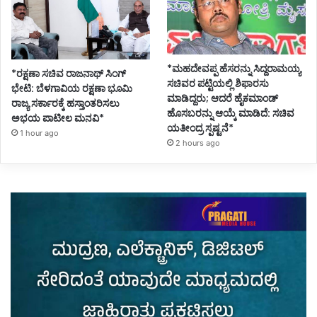
*ಮಹದೇವಪ್ಪ ಹೆಸರನ್ನು ಸಿದ್ದರಾಮಯ್ಯ
*ರಕ್ಷಣಾ ಸಚಿವ ರಾಜನಾಥ್ ಸಿಂಗ್
ಸಚಿವರ ಪಟ್ಟಿಯಲ್ಲಿ ಶಿಫಾರಸು
ಭೇಟಿ: ಬೆಳಗಾವಿಯ ರಕ್ಷಣಾ ಭೂಮಿ
ಮಾಡಿದ್ದರು; ಆದರೆ ಹೈಕಮಾಂಡ್
ರಾಜ್ಯ ಸರ್ಕಾರಕ್ಕೆ ಹಸ್ತಾಂತರಿಸಲು
ಹೊಸಬರನ್ನು ಆಯ್ಕೆ ಮಾಡಿದೆ: ಸಚಿವ
ಅಭಯ ಪಾಟೀಲ ಮನವಿ*
ಯತೀಂದ್ರ ಸ್ಪಷ್ಟನೆ*
1 hour ago
2 hours ago