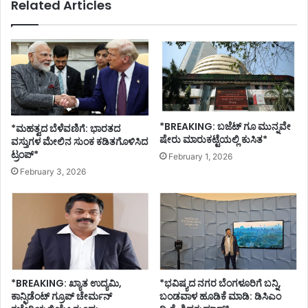
Related Articles
*BREAKING: ಬಜೆಟ್ ಗೂ ಮುನ್ನವೇ
*ಮಹತ್ವದ ಬೆಳೆವಣಿಗೆ: ಭಾರತದ
ಷೇರು ಮಾರುಕಟ್ಟೆಯಲ್ಲಿ ಕುಸಿತ*
ವಸ್ತುಗಳ ಮೇಲಿನ ಸುಂಕ ಕಡಿತಗೊಳಿಸಿದ
ಟ್ರಂಪ್*
February 1, 2026
February 3, 2026
*BREAKING: ಖ್ಯಾತ ಉದ್ಯಮಿ,
*ಭವಿಷ್ಯದ ನಗರ ಬೆಂಗಳೂರಿಗೆ ಬನ್ನಿ,
ಕಾನ್ಫಿಡೆಂಟ್ ಗ್ರೂಪ್ ಚೇರ್ಮನ್
ಬಂಡವಾಳ ಹೂಡಿಕೆ ಮಾಡಿ: ಡಿಸಿಎಂ