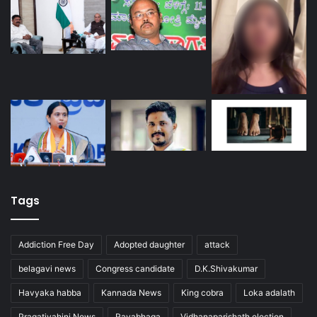
Tags
Addiction Free Day
Adopted daughter
attack
belagavi news
Congress candidate
D.K.Shivakumar
Havyaka habba
Kannada News
King cobra
Loka adalath
Pragativahini News
Rayabhaga
Vidhanaparishath election