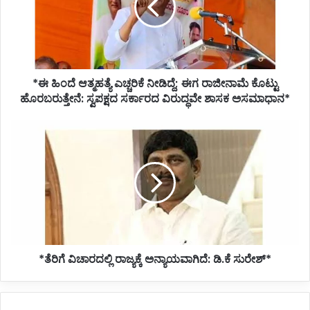
ನೀಡಿದ್ದೆ;
ಈಗ
ರಾಜೀನಾಮೆ
ಕೊಟ್ಟು
ಹೊರಬರುತ್ತೇನೆ:
*ಈ ಹಿಂದೆ ಆತ್ಮಹತ್ಯೆ ಎಚ್ಚರಿಕೆ ನೀಡಿದ್ದೆ; ಈಗ ರಾಜೀನಾಮೆ ಕೊಟ್ಟು
ಸ್ವಪಕ್ಷದ
ಸರ್ಕಾರದ
ಹೊರಬರುತ್ತೇನೆ: ಸ್ವಪಕ್ಷದ ಸರ್ಕಾರದ ವಿರುದ್ಧವೇ ಶಾಸಕ ಅಸಮಾಧಾನ*
ವಿರುದ್ಧವೇ
ಶಾಸಕ
*ತೆರಿಗೆ
ಅಸಮಾಧಾನ*
ವಿಚಾರದಲ್ಲಿ
ರಾಜ್ಯಕ್ಕೆ
ಅನ್ಯಾಯವಾಗಿದೆ:
ಡಿ.ಕೆ
ಸುರೇಶ್*
*ತೆರಿಗೆ ವಿಚಾರದಲ್ಲಿ ರಾಜ್ಯಕ್ಕೆ ಅನ್ಯಾಯವಾಗಿದೆ: ಡಿ.ಕೆ ಸುರೇಶ್*