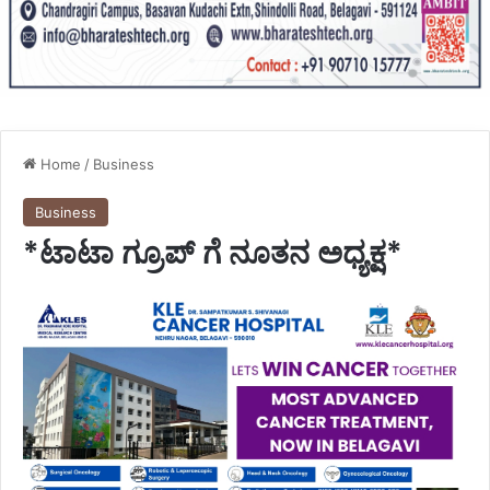
Home
/
Business
Business
*ಟಾಟಾ ಗ್ರೂಪ್ ಗೆ ನೂತನ ಅಧ್ಯಕ್ಷ*