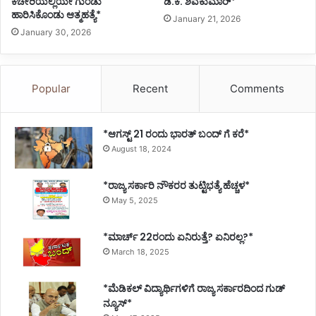
ಕಚೇರಿಯಲ್ಲಿಯೇ ಗುಂಡು
ಡಿ.ಕೆ. ಶಿವಕುಮಾರ್*
ಹಾರಿಸಿಕೊಂಡು ಆತ್ಮಹತ್ಯೆ*
January 21, 2026
January 30, 2026
Popular
Recent
Comments
*ಆಗಸ್ಟ್ 21 ರಂದು ಭಾರತ್‌ ಬಂದ್‌ ಗೆ ಕರೆ*
August 18, 2024
*ರಾಜ್ಯ ಸರ್ಕಾರಿ ನೌಕರರ ತುಟ್ಟಿಭತ್ಯೆ ಹೆಚ್ಚಳ*
May 5, 2025
*ಮಾರ್ಚ್ 22ರಂದು ಏನಿರುತ್ತೆ? ಏನಿರಲ್ಲ?*
March 18, 2025
*ಮೆಡಿಕಲ್ ವಿದ್ಯಾರ್ಥಿಗಳಿಗೆ ರಾಜ್ಯ ಸರ್ಕಾರದಿಂದ ಗುಡ್
ನ್ಯೂಸ್*