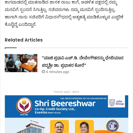
ಕಾಗವಾಡದಲ್ಲಿ ಮಾತನಾಡಿದ ಶಾಸಕ ರಾಜು ಕಾಗೆ, ಆಡಳಿತ ಪಕ್ಷದಲ್ಲಿ ನಮ್ಮ
ಮನವಿಗೆ ಸ್ಪಂದನೆ ಸಿಗುತ್ತಿಲ್ಲ. ಸಚಿವರುಗಳು ನಮ್ಮ ಮನವಿಗೆ ಸ್ಪಂದಿಸುತ್ತಿಲ್ಲ.
ಹಾಗಾಗಿ ನಾನು ಸಚಿವರಿಗೆ ವಿಧಾನಸೌಧದಲ್ಲಿ ಆತ್ಮಹತ್ಯೆ ಮಾಡಿಕೊಳ್ಳುವ ಎಚ್ಚರಿಕೆ
ಕೊಟ್ಟಿದ್ದೆ ಎಂದಿದ್ದಾರೆ.
Related Articles
*ಮಾಜಿ ಪ್ರಧಾನಿ ಎಚ್.ಡಿ. ದೇವೇಗೌಡರನ್ನು ಭೇಟಿಯಾದ
ಪದ್ಮಶ್ರೀ ಡಾ. ಪ್ರಭಾಕರ ಕೋರೆ*
4 minutes ago
Home add -Advt