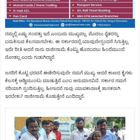
ನಮ್ಮಲ್ಲಿ ಎಷ್ಟು ಸಂಪತ್ತು ಇದೆ ಎಂಬುದು ಮುಖ್ಯವಲ್ಲ. ಮೊದಲು ರೈತರನ್ನು
ಬದುಕಿಸುವ ಕೆಲಸವಾಗಬೇಕು. ಈ ಸರ್ಕಾರದಲ್ಲಿ ಯಾವುದೇಸ್ಪಂದನೆ ಸಿಗುತ್ತಿಲ್ಲ.
ಇದೇ ರೀತಿ ಆದರೆ ನಾನು ರಾಜೀನಾಮೆ ಕೊಟ್ಟು ಹೊರಬರಲು ಹಿಂದೆಮುಂದೆ
ನೋಡಲ್ಲ ಎಂದು ಗುಡುಗಿದ್ದಾರೆ.
ಜನರಿಗೆ ಕೊಟ್ಟ ಭರವಸೆ ಈಡೇರಿಸುವುದೇ ನಮಗೆ ಮುಖ್ಯ. ಆದರೆ ಕಾಣದ ಕೈಗಳು
ಕೆಲಸಕ್ಕೆ ಅಡ್ಡಿಯುಂಟು ಮಾಡುತ್ತಿವೆ ಎಂಬ ಅನುಮಾನವಿದೆ. ಸರ್ಕಾರ ನಮಗೆ
ಸರಿಯಾಗಿ ಸ್ಪಂದಿಸುತ್ತಿಲ್ಲ. ಹೀಗಾದರೆ ನಾವು ಯಾವಕಾರಣಕ್ಕೆ ಶಾಸಕರಾಗಿ
ಇರಬೇಕು? ರಾಜೀನಾಮೆ ಕೊಡುತ್ತೇನೆ ಎಂದಿದ್ದಾರೆ.