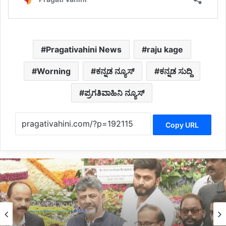
Pragativahini News
raju kage
Worning
ಕನ್ನಡ ನ್ಯೂಸ್
ಕನ್ನಡ ಸುದ್ದಿ
ಪ್ರಗತಿವಾಹಿನಿ ನ್ಯೂಸ್
Copy URL
Karnataka News
3 hours ago