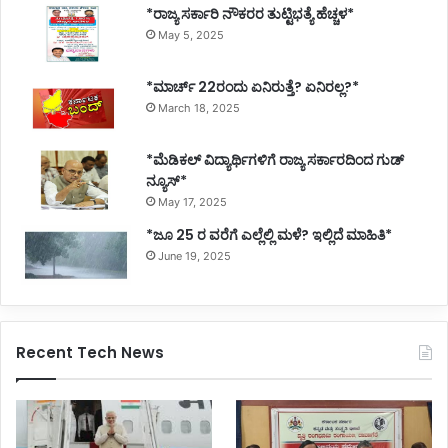
*ರಾಜ್ಯ ಸರ್ಕಾರಿ ನೌಕರರ ತುಟ್ಟಿಭತ್ಯೆ ಹೆಚ್ಚಳ*
May 5, 2025
*ಮಾರ್ಚ್ 22ರಂದು ಏನಿರುತ್ತೆ? ಏನಿರಲ್ಲ?*
March 18, 2025
*ಮೆಡಿಕಲ್ ವಿದ್ಯಾರ್ಥಿಗಳಿಗೆ ರಾಜ್ಯ ಸರ್ಕಾರದಿಂದ ಗುಡ್
ನ್ಯೂಸ್*
May 17, 2025
*ಜೂ 25 ರ ವರೆಗೆ ಎಲ್ಲೆಲ್ಲಿ ಮಳೆ? ಇಲ್ಲಿದೆ ಮಾಹಿತಿ*
June 19, 2025
Recent Tech News