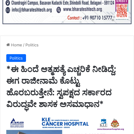
Home
/
Politics
Politics
*ಈ ಹಿಂದೆ ಆತ್ಮಹತ್ಯೆ ಎಚ್ಚರಿಕೆ ನೀಡಿದ್ದೆ;
ಈಗ ರಾಜೀನಾಮೆ ಕೊಟ್ಟು
ಹೊರಬರುತ್ತೇನೆ: ಸ್ವಪಕ್ಷದ ಸರ್ಕಾರದ
ವಿರುದ್ಧವೇ ಶಾಸಕ ಅಸಮಾಧಾನ*