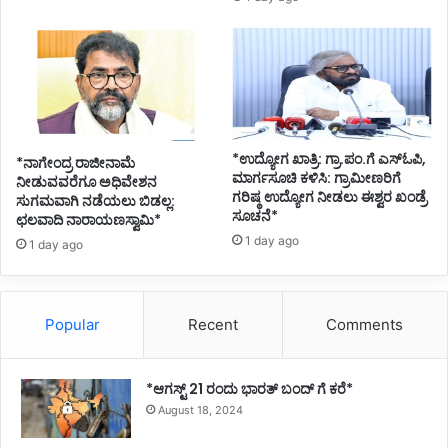
*ಉದ್ಯೋಗ ಖಾತ್ರಿ: ಗ್ರಾ.ಪಂ.ಗೆ ಎಸ್ಓಪಿ,
*ನಾಗೇಂದ್ರ ರಾಜೀನಾಮೆ
ಮಾರ್ಗಸೂಚಿ ಕಳಿಸಿ: ಗ್ರಾಮೀಣರಿಗೆ
ನೀಡುವವರೆಗೂ ಅಧಿವೇಶನ
ಗರಿಷ್ಠ ಉದ್ಯೋಗ ನೀಡಲು ಈಶ್ವರ ಖಂಡ್ರೆ
ಸುಗಮವಾಗಿ ನಡೆಯಲು ಬಿಡಲ್ಲ:
ಸೂಚನೆ*
ಛಲವಾದಿ ನಾರಾಯಣಸ್ವಾಮಿ*
1 day ago
1 day ago
Popular
Recent
Comments
*ಆಗಸ್ಟ್ 21 ರಂದು ಭಾರತ್‌ ಬಂದ್‌ ಗೆ ಕರೆ*
August 18, 2024