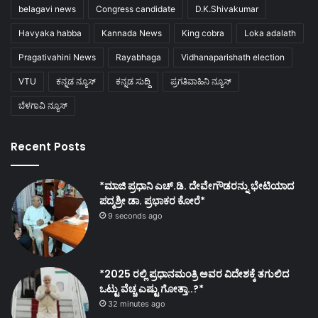
belagavi news
Congress candidate
D.K.Shivakumar
Havyaka habba
Kannada News
King cobra
Loka adalath
Pragativahini News
Rayabhaga
Vidhanaparishath election
VTU
ಕನ್ನಡ ನ್ಯೂಸ್
ಕನ್ನಡ ಸುದ್ದಿ
ಪ್ರಗತಿವಾಹಿನಿ ನ್ಯೂಸ್
ಬೆಳಗಾವಿ ನ್ಯೂಸ್
Recent Posts
*ಮಾಜಿ ಪ್ರಧಾನಿ ಎಚ್.ಡಿ. ದೇವೇಗೌಡರನ್ನು ಭೇಟಿಯಾದ
ಪದ್ಮಶ್ರೀ ಡಾ. ಪ್ರಭಾಕರ ಕೋರೆ*
9 seconds ago
*2025 ರಲ್ಲಿ ಪ್ರಧಾನಮಂತ್ರಿ ಅವರ ವಿದೇಶಕ್ಕೆ ತಗುಲಿದ
ಒಟ್ಟು ವೆಚ್ಚ ಎಷ್ಟು ಗೋತ್ತಾ..?*
32 minutes ago