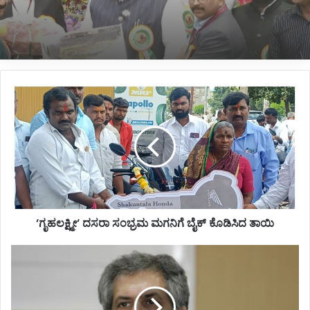
*ಲಾಲ್ ಬಾಗ್ ಮಾದರಿ 3 ಉದ್ಯಾನ ನಿರ್ಮಾಣಕ್ಕೆ ಚಿಂತನೆ:
ಸಿಎಂ ಡಿ.ಕೆ.ಶಿವಕುಮಾರ್*
’ಗೃಹಲಕ್ಷ್ಮೀ’
ದಸರಾ
ಸಂಭ್ರಮ
ಮಗನಿಗೆ
ಬೈಕ್
ಕೊಡಿಸಿದ
ತಾಯಿ
’ಗೃಹಲಕ್ಷ್ಮೀ’ ದಸರಾ ಸಂಭ್ರಮ ಮಗನಿಗೆ ಬೈಕ್ ಕೊಡಿಸಿದ ತಾಯಿ
*ಟಾಟಾ
ಗ್ರೂಪ್
ಗೆ
ನೂತನ
ಅಧ್ಯಕ್ಷ*