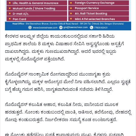
ಕೇರಳದ ಆಲಪ್ಪುಳ ಜಿಲ್ಲೆಯ ಕಾಯಂಕುಲಂನಲ್ಲಿರುವ ಸರ್ಕಾರಿ ಹಿರಿಯ
ಪ್ರಾಥಮಿಕ ಶಾಲೆಯ 8 ಮಕ್ಕಳು ವಿಷಾಹಾರ ಸೇವಿಸಿ ಅಸ್ವಸ್ಥಗೊಂಡು ಆಸ್ಪತ್ರೆಗೆ
ದಾಖಲಾಗಿದ್ದರು. ಮಕ್ಕಳು ಗುಣಮುಖರಾಗಿದ್ದಾರೆ. ಆದರೆ ಇವರಲ್ಲಿ ಇಬ್ಬರು
ಮಕ್ಕಳಲ್ಲಿ ನೊರೊವೈರಸ್ ಪತ್ತೆಯಾಗಿದೆ.
ನೊರೊವೈರಸ್ ಸಾಂಕ್ರಾಮಿಕ ರೋಗವಾದ್ದರಿಂದ ಮುಂಜಾಗೃತಾ ಕ್ರಮ
ಕೈಗೊಳ್ಳಲಾಗಿದ್ದು, ಮಕ್ಕಳ ಆರೋಗ್ಯದ ಮೇಲೆ ನಿಗಾ ವಹಿಸಲಾಗಿದೆ. ಎಲ್ಲರೂ ಸ್ವಚ್ಛತೆ
ಬಗ್ಗೆ ಹೆಚ್ಚು ಗಮನ ಹರಿಸಿ, ಜಾಗೃತವಾಗಿರುವಂತೆ ಸಚಿವರು ತಿಳಿಸಿದ್ದಾರೆ.
ನೊರೊವೈರಸ್ ಕಲುಷಿತ ಆಹಾರ, ಕಲುಷಿತ ನೀರು, ಪಾನೀಯದ ಮೂಲಕ
ಹರಡುತ್ತದೆ. ಸೋಂಕು ಕಂಡುಬಂದಲ್ಲಿ ವಾಂತಿ, ಅತಿಸಾರ, ತಲೆನೋವು, ದೇಹದಲ್ಲಿ
ನೋವು ಕಂಡುಬರುತ್ತದೆ. ನಿರ್ಜಲೀಕರಣ ಸಮಸ್ಯೆ ಕೂಡ ಉಂಟಾಗುತ್ತದೆ.
ಈ ಸೋಂಕು ತಡೆಗಟ್ಟಲು ಸ್ವಚ್ಚತೆ ಕಾಪಾಡುವುದು ಮುಖ್ಯ. ಕೈಗಳನ್ನು ಸ್ವಚ್ಛವಾಗಿ