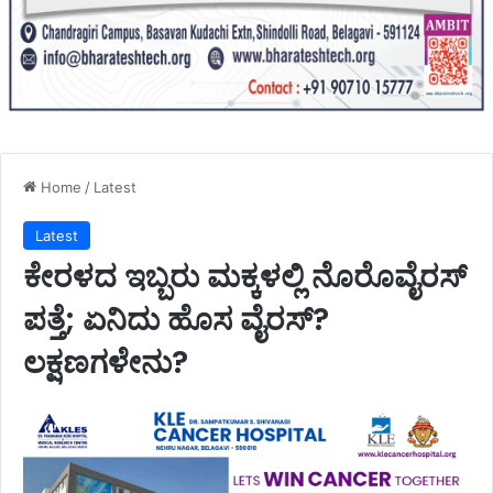
Home
/
Latest
Latest
ಕೇರಳದ ಇಬ್ಬರು ಮಕ್ಕಳಲ್ಲಿ ನೊರೊವೈರಸ್
ಪತ್ತೆ; ಏನಿದು ಹೊಸ ವೈರಸ್?
ಲಕ್ಷಣಗಳೇನು?