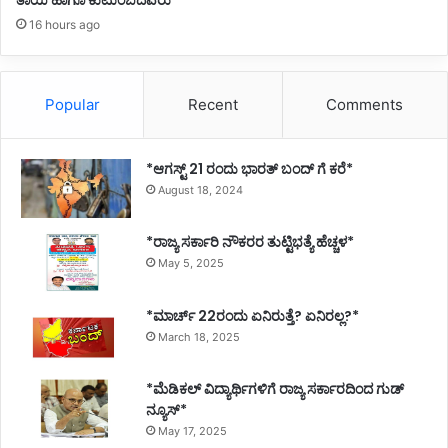
ತಾಯಿ ಹಾಗೂ ಕುಟುಂಬದವರು*
ಗೆ
16 hours ago
ಯು
.
ಟಿ
.
Popular
Recent
Comments
ಖಾ
ದ
ರ್
*ಆಗಸ್ಟ್ 21 ರಂದು ಭಾರತ್‌ ಬಂದ್‌ ಗೆ ಕರೆ*
ಸ
August 18, 2024
ಲ
ಹೆ
*ರಾಜ್ಯ ಸರ್ಕಾರಿ ನೌಕರರ ತುಟ್ಟಿಭತ್ಯೆ ಹೆಚ್ಚಳ*
May 5, 2025
*ಮಾರ್ಚ್ 22ರಂದು ಏನಿರುತ್ತೆ? ಏನಿರಲ್ಲ?*
March 18, 2025
*ಮೆಡಿಕಲ್ ವಿದ್ಯಾರ್ಥಿಗಳಿಗೆ ರಾಜ್ಯ ಸರ್ಕಾರದಿಂದ ಗುಡ್
ನ್ಯೂಸ್*
May 17, 2025