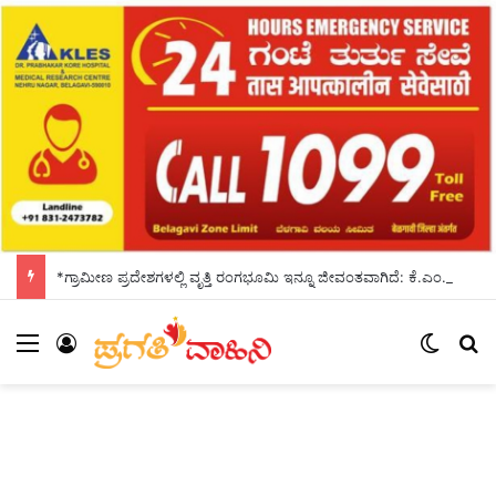
*ಗ್ರಾಮೀಣ ಪ್ರದೇಶಗಳಲ್ಲಿ ವೃತ್ತಿ ರಂಗಭೂಮಿ ಇನ್ನೂ ಜೀವಂತವಾಗಿದೆ: ಕೆ.ಎಂ. ಜಾನಕಿ*
Menu
Log In
Switch
S