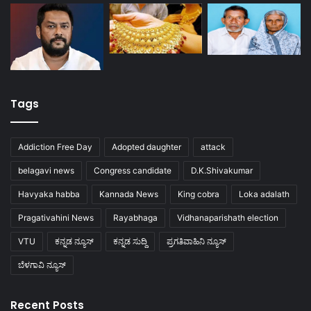
Tags
Addiction Free Day
Adopted daughter
attack
belagavi news
Congress candidate
D.K.Shivakumar
Havyaka habba
Kannada News
King cobra
Loka adalath
Pragativahini News
Rayabhaga
Vidhanaparishath election
VTU
ಕನ್ನಡ ನ್ಯೂಸ್
ಕನ್ನಡ ಸುದ್ದಿ
ಪ್ರಗತಿವಾಹಿನಿ ನ್ಯೂಸ್
ಬೆಳಗಾವಿ ನ್ಯೂಸ್
Recent Posts