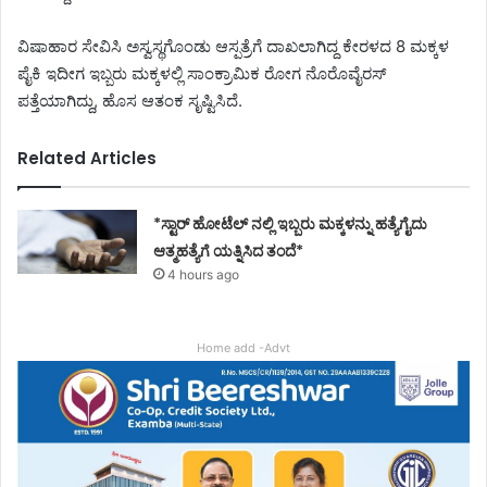
ವಿಷಾಹಾರ ಸೇವಿಸಿ ಅಸ್ವಸ್ಥಗೊಂಡು ಆಸ್ಪತ್ರೆಗೆ ದಾಖಲಾಗಿದ್ದ ಕೇರಳದ 8 ಮಕ್ಕಳ
ಪೈಕಿ ಇದೀಗ ಇಬ್ಬರು ಮಕ್ಕಳಲ್ಲಿ ಸಾಂಕ್ರಾಮಿಕ ರೋಗ ನೊರೊವೈರಸ್
ಪತ್ತೆಯಾಗಿದ್ದು, ಹೊಸ ಆತಂಕ ಸೃಷ್ಟಿಸಿದೆ.
Related Articles
*ಸ್ಟಾರ್ ಹೋಟೆಲ್ ನಲ್ಲಿ ಇಬ್ಬರು ಮಕ್ಕಳನ್ನು ಹತ್ಯೆಗೈದು
ಆತ್ಮಹತ್ಯೆಗೆ ಯತ್ನಿಸಿದ ತಂದೆ*
4 hours ago
Home add -Advt