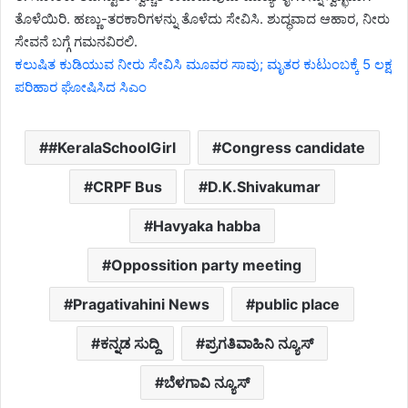
ತೊಳೆಯಿರಿ. ಹಣ್ಣು-ತರಕಾರಿಗಳನ್ನು ತೊಳೆದು ಸೇವಿಸಿ. ಶುದ್ಧವಾದ ಆಹಾರ, ನೀರು
ಸೇವನೆ ಬಗ್ಗೆ ಗಮನವಿರಲಿ.
ಕಲುಷಿತ ಕುಡಿಯುವ ನೀರು ಸೇವಿಸಿ ಮೂವರ ಸಾವು; ಮೃತರ ಕುಟುಂಬಕ್ಕೆ 5 ಲಕ್ಷ
ಪರಿಹಾರ ಘೋಷಿಸಿದ ಸಿಎಂ
#KeralaSchoolGirl
Congress candidate
CRPF Bus
D.K.Shivakumar
Havyaka habba
Oppossition party meeting
Pragativahini News
public place
ಕನ್ನಡ ಸುದ್ದಿ
ಪ್ರಗತಿವಾಹಿನಿ ನ್ಯೂಸ್
ಬೆಳಗಾವಿ ನ್ಯೂಸ್