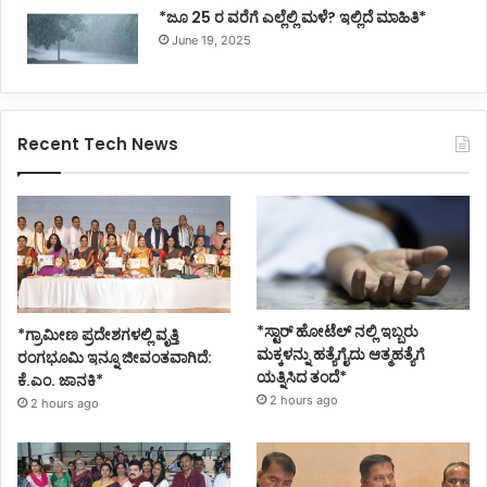
*ಜೂ 25 ರ ವರೆಗೆ ಎಲ್ಲೆಲ್ಲಿ ಮಳೆ? ಇಲ್ಲಿದೆ ಮಾಹಿತಿ*
June 19, 2025
Recent Tech News
*ಸ್ಟಾರ್ ಹೋಟೆಲ್ ನಲ್ಲಿ ಇಬ್ಬರು
*ಗ್ರಾಮೀಣ ಪ್ರದೇಶಗಳಲ್ಲಿ ವೃತ್ತಿ
ಮಕ್ಕಳನ್ನು ಹತ್ಯೆಗೈದು ಆತ್ಮಹತ್ಯೆಗೆ
ರಂಗಭೂಮಿ ಇನ್ನೂ ಜೀವಂತವಾಗಿದೆ:
ಯತ್ನಿಸಿದ ತಂದೆ*
ಕೆ.ಎಂ. ಜಾನಕಿ*
2 hours ago
2 hours ago