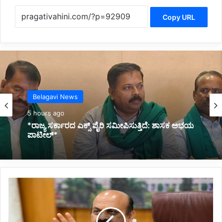
Copy URL
Politics
7 hours ago
*ಸಚಿವ ನಾಗೇಂದ್ರಗೆ ಬಿಗ್ ರಿಲೀಫ್*
ಕ
ಲು
ಷಿ
ತ