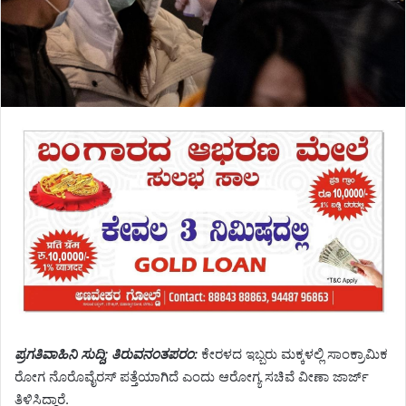
ಪ್ರಗತಿವಾಹಿನಿ ಸುದ್ದಿ; ತಿರುವನಂತಪರಂ:
ಕೇರಳದ ಇಬ್ಬರು ಮಕ್ಕಳಲ್ಲಿ ಸಾಂಕ್ರಾಮಿಕ
ರೋಗ ನೊರೊವೈರಸ್ ಪತ್ತೆಯಾಗಿದೆ ಎಂದು ಆರೋಗ್ಯ ಸಚಿವೆ ವೀಣಾ ಜಾರ್ಜ್
ತಿಳಿಸಿದ್ದಾರೆ.