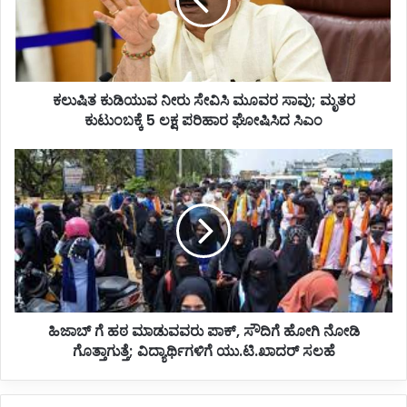
ಕು
ಡಿ
ಯು
ವ
ನೀ
ಕಲುಷಿತ ಕುಡಿಯುವ ನೀರು ಸೇವಿಸಿ ಮೂವರ ಸಾವು; ಮೃತರ
ರು
ಕುಟುಂಬಕ್ಕೆ 5 ಲಕ್ಷ ಪರಿಹಾರ ಘೋಷಿಸಿದ ಸಿಎಂ
ಸೇ
ವಿ
ಸಿ
ಹಿ
ಮೂ
ಜಾ
ವ
ಬ್
ರ
ಗೆ
ಸಾ
ಹ
ವು
ಠ
;
ಮಾ
ಮೃ
ಡು
ತ
ವ
ರ
ಹಿಜಾಬ್ ಗೆ ಹಠ ಮಾಡುವವರು ಪಾಕ್, ಸೌದಿಗೆ ಹೋಗಿ ನೋಡಿ
ವ
ಕು
ಗೊತ್ತಾಗುತ್ತೆ; ವಿದ್ಯಾರ್ಥಿಗಳಿಗೆ ಯು.ಟಿ.ಖಾದರ್ ಸಲಹೆ
ರು
ಟುಂ
ಪಾ
ಬ
ಕ್
ಕ್
,