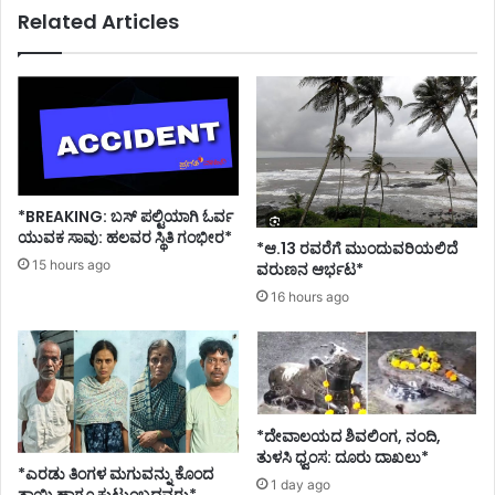
Related Articles
ಕೆ
ಸೌ
5
ದಿ
ಲ
ಗೆ
ಕ್
ಹೋ
ಷ
ಗಿ
ಪ
ನೋ
ರಿ
ಡಿ
ಹಾ
ಗೊ
ರ
ತ್
*BREAKING: ಬಸ್ ಪಲ್ಟಿಯಾಗಿ ಓರ್ವ
ಘೋ
ತಾ
ಯುವಕ ಸಾವು: ಹಲವರ ಸ್ಥಿತಿ ಗಂಭೀರ*
*ಆ.13 ರವರೆಗೆ ಮುಂದುವರಿಯಲಿದೆ
ಷಿ
ಗು
15 hours ago
ವರುಣನ ಆರ್ಭಟ*
ಸಿ
ತ್
16 hours ago
ದ
ತೆ
ಸಿ
;
ಎಂ
ವಿ
ದ್
ಯಾ
ರ್
*ದೇವಾಲಯದ ಶಿವಲಿಂಗ, ನಂದಿ,
ಥಿ
ತುಳಸಿ ಧ್ವಂಸ: ದೂರು ದಾಖಲು*
ಗ
*ಎರಡು ತಿಂಗಳ ಮಗುವನ್ನು ಕೊಂದ
1 day ago
ಳಿ