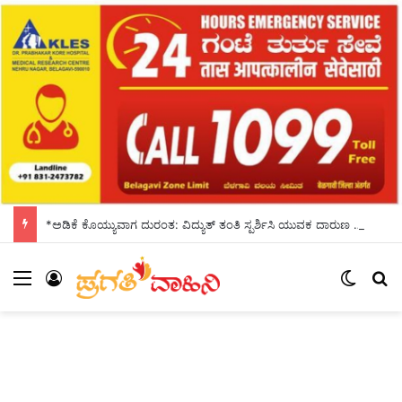
*ಅಡಿಕೆ ಕೊಯ್ಯುವಾಗ ದುರಂತ: ವಿದ್ಯುತ್ ತಂತಿ ಸ್ಪರ್ಶಿಸಿ ಯುವಕ ದಾರುಣ ಸಾವು*
Menu
Log In
Switch
S