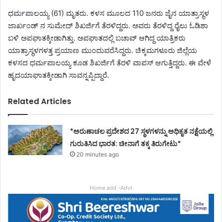
ಧರ್ಮಪಾಲಯ್ಯ (61) ಮೃತರು. ಕಳಸ ಮೂಲದ 110 ಜನರು ಜೈನ ಯಾತ್ರಾಸ್ಥಳ
ಜಾರ್ಖಂಡ್ ನ ಸುಮೇದ್ ಶಿಖರ್ಜಿಗೆ ತೆರಳಿದ್ದರು. ಅವರು ತೆರಳಿದ್ದ ರೈಲು ಓಡಿಶಾ
ಬಳಿ ಅಪಘಾತಕ್ಕೀಡಾಗಿತ್ತು. ಅಪಘಾತದಲ್ಲಿ ಬಚಾವ್ ಆಗಿದ್ದ ಯಾತ್ರಿಕರು
ಯಾತ್ರಾಸ್ಥಳಗಳತ್ತ ಪ್ರಯಾಣ ಮುಂದುವರೆಸಿದ್ದರು. ಚಿಕ್ಕಮಗಳೂರು ಜಿಲ್ಲೆಯ
ಕಳಸದ ಧರ್ಮಪಾಲಯ್ಯ ಕೂಡ ಶಿಖರ್ಜಿಗೆ ತೆರಳಿ ವಾಪಸ್ ಆಗುತ್ತಿದ್ದರು. ಈ ವೇಳೆ
ಹೃದಯಾಘಾತಕ್ಕೀಡಾಗಿ ಸಾವನ್ನಪ್ಪಿದ್ದಾರೆ.
Related Articles
*ಅರುಣಾಚಲ ಪ್ರದೇಶದ 27 ಸ್ಥಳಗಳನ್ನು ಅಧಿಕೃತ ನಕ್ಷೆಯಲ್ಲಿ
ಗುರುತಿಸಿದ ಭಾರತ: ಚೀನಾಗೆ ತಕ್ಕ ತಿರುಗೇಟು*
20 minutes ago
Home add -Advt