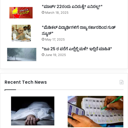
*ಮಾರ್ಚ್ 22ರಂದು ಏನಿರುತ್ತೆ? ಏನಿರಲ್ಲ?*
March 18, 2025
*ಮೆಡಿಕಲ್ ವಿದ್ಯಾರ್ಥಿಗಳಿಗೆ ರಾಜ್ಯ ಸರ್ಕಾರದಿಂದ ಗುಡ್
ನ್ಯೂಸ್*
May 17, 2025
*ಜೂ 25 ರ ವರೆಗೆ ಎಲ್ಲೆಲ್ಲಿ ಮಳೆ? ಇಲ್ಲಿದೆ ಮಾಹಿತಿ*
June 19, 2025
Recent Tech News