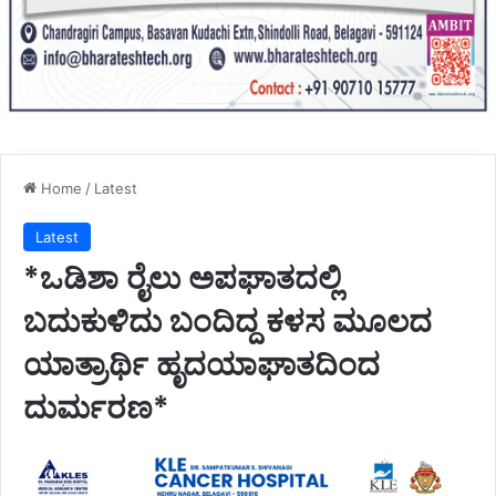
Home
/
Latest
Latest
*ಒಡಿಶಾ ರೈಲು ಅಪಘಾತದಲ್ಲಿ
ಬದುಕುಳಿದು ಬಂದಿದ್ದ ಕಳಸ ಮೂಲದ
ಯಾತ್ರಾರ್ಥಿ ಹೃದಯಾಘಾತದಿಂದ
ದುರ್ಮರಣ*