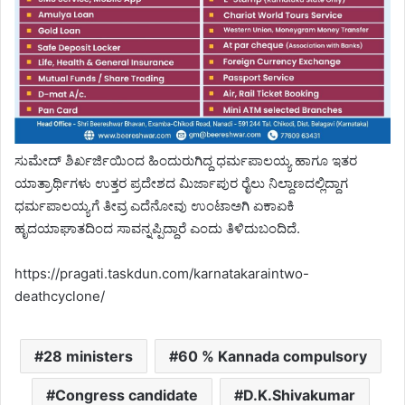
ಸುಮೇದ್ ಶಿರ್ಖರ್ಜಿಯಿಂದ ಹಿಂದುರುಗಿದ್ದ ಧರ್ಮಪಾಲಯ್ಯ ಹಾಗೂ ಇತರ
ಯಾತ್ರಾರ್ಥಿಗಳು ಉತ್ತರ ಪ್ರದೇಶದ ಮಿರ್ಜಾಪುರ ರೈಲು ನಿಲ್ದಾಣದಲ್ಲಿದ್ದಾಗ
ಧರ್ಮಪಾಲಯ್ಯಗೆ ತೀವ್ರ ಎದೆನೋವು ಉಂಟಾಅಗಿ ಏಕಾಏಕಿ
ಹೃದಯಾಘಾತದಿಂದ ಸಾವನ್ನಪ್ಪಿದ್ದಾರೆ ಎಂದು ತಿಳಿದುಬಂದಿದೆ.
https://pragati.taskdun.com/karnatakaraintwo-
deathcyclone/
28 ministers
60 % Kannada compulsory
Congress candidate
D.K.Shivakumar