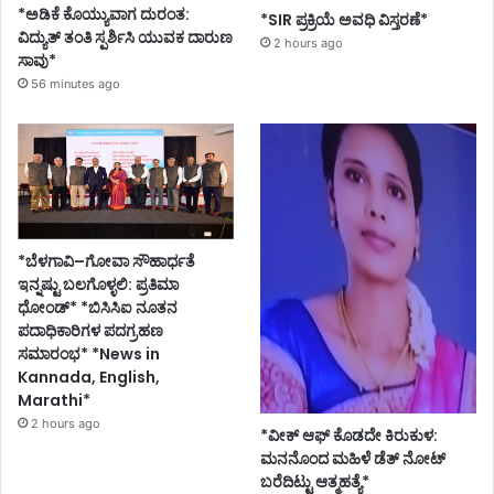
*ಅಡಿಕೆ ಕೊಯ್ಯುವಾಗ ದುರಂತ:
*SIR ಪ್ರಕ್ರಿಯೆ ಅವಧಿ ವಿಸ್ತರಣೆ*
ವಿದ್ಯುತ್ ತಂತಿ ಸ್ಪರ್ಶಿಸಿ ಯುವಕ ದಾರುಣ
2 hours ago
ಸಾವು*
56 minutes ago
*ಬೆಳಗಾವಿ–ಗೋವಾ ಸೌಹಾರ್ಧತೆ
ಇನ್ನಷ್ಟು ಬಲಗೊಳ್ಳಲಿ: ಪ್ರತಿಮಾ
ಧೋಂಡ್* *ಬಿಸಿಸಿಐ ನೂತನ
ಪದಾಧಿಕಾರಿಗಳ ಪದಗ್ರಹಣ
ಸಮಾರಂಭ* *News in
Kannada, English,
Marathi*
2 hours ago
*ವೀಕ್ ಆಫ್ ಕೊಡದೇ ಕಿರುಕುಳ:
ಮನನೊಂದ ಮಹಿಳೆ ಡೆತ್ ನೋಟ್
ಬರೆದಿಟ್ಟು ಆತ್ಮಹತ್ಯೆ*