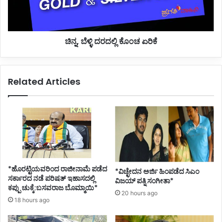
ದು
ಳಿ
ಇ
ದ
ಬ್
ರ
ಚಿನ್ನ, ಬೆಳ್ಳಿ ದರದಲ್ಲಿ ಕೊಂಚ ಏರಿಕೆ
ಬ
ದ
ರ
ಲ್
ದು
ಲಿ
ರ್
ಕೊಂ
Related Articles
ಮ
ಚ
ರ
ಏ
ಣ
ರಿ
*
ಕೆ
*ಹೊರಟ್ಟಿಯವರಿಂದ ರಾಜೀನಾಮೆ ಪಡೆದ
*ವಿಚ್ಛೇದನ ಅರ್ಜಿ ಹಿಂಪಡೆದ ಸಿಎಂ
ಸರ್ಕಾರದ ನಡೆ ಪರಿಷತ್ ಇಹಾಸದಲ್ಲಿ
ವಿಜಯ್ ಪತ್ನಿ ಸಂಗೀತಾ*
ಕಪ್ಪು ಚುಕ್ಕೆ:ಬಸವರಾಜ ಬೊಮ್ಮಾಯಿ*
20 hours ago
18 hours ago