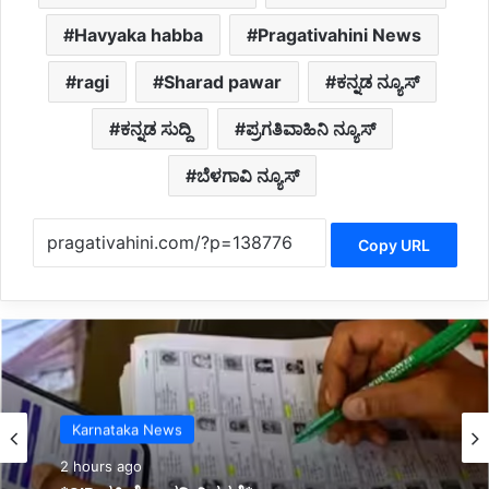
Havyaka habba
Pragativahini News
ragi
Sharad pawar
ಕನ್ನಡ ನ್ಯೂಸ್
ಕನ್ನಡ ಸುದ್ದಿ
ಪ್ರಗತಿವಾಹಿನಿ ನ್ಯೂಸ್
ಬೆಳಗಾವಿ ನ್ಯೂಸ್
Copy URL
Latest
2 hours ago
*ಬೆಳಗಾವಿ–ಗೋವಾ ಸೌಹಾರ್ಧತೆ ಇನ್ನಷ್ಟು ಬಲಗೊಳ್ಳಲಿ:
ಪ್ರತಿಮಾ ಧೋಂಡ್* *ಬಿಸಿಸಿಐ ನೂತನ ಪದಾಧಿಕಾರಿಗಳ