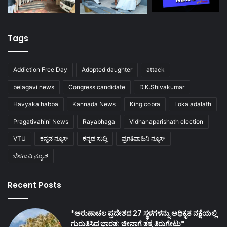
Tags
Addiction Free Day
Adopted daughter
attack
belagavi news
Congress candidate
D.K.Shivakumar
Havyaka habba
Kannada News
King cobra
Loka adalath
Pragativahini News
Rayabhaga
Vidhanaparishath election
VTU
ಕನ್ನಡ ನ್ಯೂಸ್
ಕನ್ನಡ ಸುದ್ದಿ
ಪ್ರಗತಿವಾಹಿನಿ ನ್ಯೂಸ್
ಬೆಳಗಾವಿ ನ್ಯೂಸ್
Recent Posts
*ಅರುಣಾಚಲ ಪ್ರದೇಶದ 27 ಸ್ಥಳಗಳನ್ನು ಅಧಿಕೃತ ನಕ್ಷೆಯಲ್ಲಿ
ಗುರುತಿಸಿದ ಭಾರತ: ಚೀನಾಗೆ ತಕ್ಕ ತಿರುಗೇಟು*