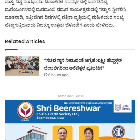
ಮತ್ತು ವಿಶ್ವ ರಂಗಭೂಮಿ ದಿನಾಚರಣೆ ಸಂದರ್ಭದಲ್ಲಿ ಏರ್ಪಡಿಸಿದ್ದ
ಮನೆಯಂಗಳದಲ್ಲಿ ಮನದುಂಬಿ ನಮನ ಕಾರ್ಯಕ್ರಮದಲ್ಲಿ ಸನ್ಮಾನ ಸ್ವೀಕರಿಸಿ
ಮಾತನಾಡಿ, ಇತ್ತೀಚೆಗಿನ ದಿನಗಳಲ್ಲಿ ಪತ್ರಿಕಾ ವೃತ್ತಿಯಲ್ಲಿ ಮಹಿಳೆಯರ ಸಂಖ್ಯೆ
ಹೆಚ್ಚಾಗುತ್ತಿರುವುದು ನಿಜಕ್ಕೂ ಉತ್ತಮ ಬೆಳವಣಿಗೆ ಎಂದು ಹೇಳಿದರು.
Related Articles
*ಸಚಿವ ಸ್ಥಾನ ನೀಡುವಂತೆ ಆಗ್ರಹ :ಲಕ್ಷ್ಮೀ ಹೆಬ್ಬಾಳ್ಕರ್
ಬೆಂಬಲಿಗರಿಂದ ಅರೆಬೆತ್ತಲೆ ಪ್ರತಿಭಟನೆ*
8 hours ago
Home add -Advt