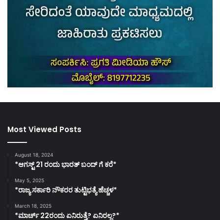
Most Viewed Posts
August 18, 2024
*ಆಗಸ್ಟ್ 21 ರಂದು ಭಾರತ್‌ ಬಂದ್‌ ಗೆ ಕರೆ*
May 5, 2025
*ರಾಜ್ಯ ಸರ್ಕಾರಿ ನೌಕರರ ತುಟ್ಟಿಭತ್ಯೆ ಹೆಚ್ಚಳ*
March 18, 2025
*ಮಾರ್ಚ್ 22ರಂದು ಏನಿರುತ್ತೆ? ಏನಿರಲ್ಲ?*