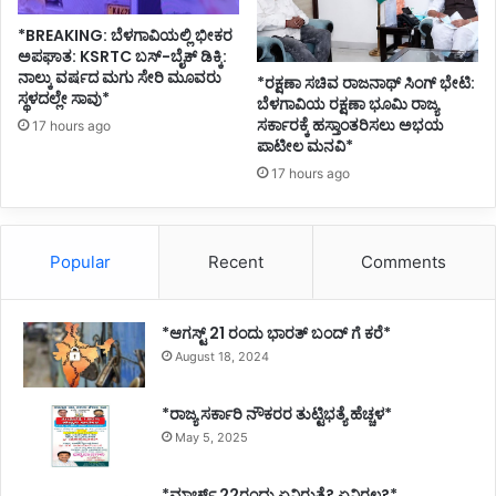
*BREAKING: ಬೆಳಗಾವಿಯಲ್ಲಿ ಭೀಕರ
ಅಪಘಾತ: KSRTC ಬಸ್-ಬೈಕ್ ಡಿಕ್ಕಿ:
ನಾಲ್ಕು ವರ್ಷದ ಮಗು ಸೇರಿ ಮೂವರು
*ರಕ್ಷಣಾ ಸಚಿವ ರಾಜನಾಥ್ ಸಿಂಗ್ ಭೇಟಿ:
ಸ್ಥಳದಲ್ಲೇ ಸಾವು*
ಬೆಳಗಾವಿಯ ರಕ್ಷಣಾ ಭೂಮಿ ರಾಜ್ಯ
ಸರ್ಕಾರಕ್ಕೆ ಹಸ್ತಾಂತರಿಸಲು ಅಭಯ
17 hours ago
ಪಾಟೀಲ ಮನವಿ*
17 hours ago
Popular
Recent
Comments
*ಆಗಸ್ಟ್ 21 ರಂದು ಭಾರತ್‌ ಬಂದ್‌ ಗೆ ಕರೆ*
August 18, 2024
*ರಾಜ್ಯ ಸರ್ಕಾರಿ ನೌಕರರ ತುಟ್ಟಿಭತ್ಯೆ ಹೆಚ್ಚಳ*
May 5, 2025
*ಮಾರ್ಚ್ 22ರಂದು ಏನಿರುತ್ತೆ? ಏನಿರಲ್ಲ?*