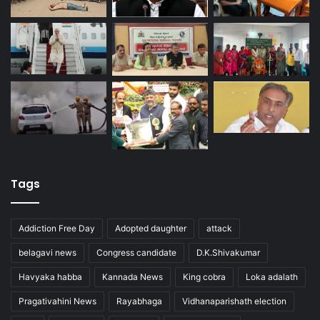
Tags
Addiction Free Day
Adopted daughter
attack
belagavi news
Congress candidate
D.K.Shivakumar
Havyaka habba
Kannada News
King cobra
Loka adalath
Pragativahini News
Rayabhaga
Vidhanaparishath election