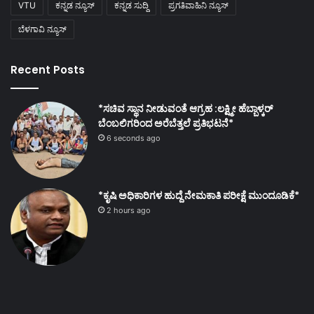
VTU
ಕನ್ನಡ ನ್ಯೂಸ್
ಕನ್ನಡ ಸುದ್ದಿ
ಪ್ರಗತಿವಾಹಿನಿ ನ್ಯೂಸ್
ಬೆಳಗಾವಿ ನ್ಯೂಸ್
Recent Posts
*ಸಚಿವ ಸ್ಥಾನ ನೀಡುವಂತೆ ಆಗ್ರಹ :ಲಕ್ಷ್ಮೀ ಹೆಬ್ಬಾಳ್ಕರ್
ಬೆಂಬಲಿಗರಿಂದ ಅರೆಬೆತ್ತಲೆ ಪ್ರತಿಭಟನೆ*
6 seconds ago
*ಕೃಷಿ ಅಧಿಕಾರಿಗಳ ಹುದ್ದೆ ನೇಮಕಾತಿ ಪರೀಕ್ಷೆ ಮುಂದೂಡಿಕೆ*
2 hours ago