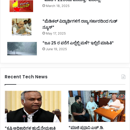
March 18, 2025
*ಮೆಡಿಕಲ್ ವಿದ್ಯಾರ್ಥಿಗಳಿಗೆ ರಾಜ್ಯ ಸರ್ಕಾರದಿಂದ ಗುಡ್
ನ್ಯೂಸ್*
May 17, 2025
*ಜೂ 25 ರ ವರೆಗೆ ಎಲ್ಲೆಲ್ಲಿ ಮಳೆ? ಇಲ್ಲಿದೆ ಮಾಹಿತಿ*
June 19, 2025
Recent Tech News
*ಮಾಜಿ ಪ್ರಧಾನಿ ಎಚ್.ಡಿ.
*ಕೃಷಿ ಅಧಿಕಾರಿಗಳ ಹುದ್ದೆ ನೇಮಕಾತಿ