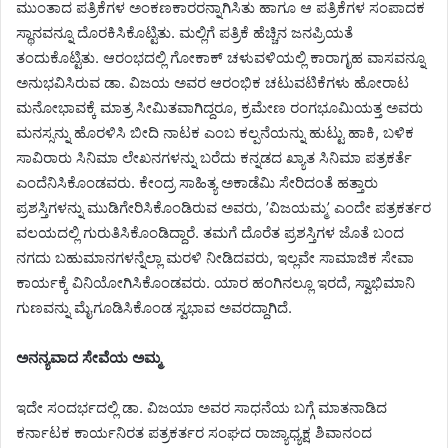
ಮುಂತಾದ ಪತ್ರಿಕೆಗಳ ಅಂಕಣಕಾರರನ್ನಾಗಿಸಿತು ಹಾಗೂ ಆ ಪತ್ರಿಕೆಗಳ ಸಂಪಾದಕ
ಸ್ಥಾನವನ್ನೂ ದೊರಕಿಸಿಕೊಟ್ಟಿತು. ಮಲ್ಲಿಗೆ ಪತ್ರಿಕೆ ಹೆಚ್ಚಿನ ಜನಪ್ರಿಯತೆ
ತಂದುಕೊಟ್ಟಿತು. ಆರಂಭದಲ್ಲಿ ಗೋಕಾಕ್ ಚಳುವಳಿಯಲ್ಲಿ ಕಾರಾಗೃಹ ವಾಸವನ್ನೂ
ಅನುಭವಿಸಿರುವ ಡಾ. ವಿಜಯ ಅವರ ಆರಂಭಿಕ ಚಟುವಟಿಕೆಗಳು ಹೋರಾಟ
ಮನೋಭಾವಕ್ಕೆ ಮಾತ್ರ ಸೀಮಿತವಾಗಿದ್ದರೂ, ಕ್ರಮೇಣ ರಂಗಭೂಮಿಯತ್ತ ಅವರು
ಮನಸ್ಸನ್ನು ಹೊರಳಿಸಿ ಬೀದಿ ನಾಟಕ ಎಂಬ ಕಲ್ಪನೆಯನ್ನು ಹುಟ್ಟು ಹಾಕಿ, ಬಳಿಕ
ಸಾವಿರಾರು ಸಿನಿಮಾ ಲೇಖನಗಳನ್ನು ಬರೆದು ಕನ್ನಡದ ಖ್ಯಾತ ಸಿನಿಮಾ ಪತ್ರಕರ್ತೆ
ಎಂದೆನಿಸಿಕೊಂಡವರು. ಕೇಂದ್ರ ಸಾಹಿತ್ಯ ಅಕಾಡೆಮಿ ಸೇರಿದಂತೆ ಹತ್ತಾರು
ಪ್ರಶಸ್ತಿಗಳನ್ನು ಮುಡಿಗೇರಿಸಿಕೊಂಡಿರುವ ಅವರು, ’ವಿಜಯಮ್ಮ’ ಎಂದೇ ಪತ್ರಕರ್ತರ
ವಲಯದಲ್ಲಿ ಗುರುತಿಸಿಕೊಂಡಿದ್ದಾರೆ. ತಮಗೆ ದೊರೆತ ಪ್ರಶಸ್ತಿಗಳ ಜೊತೆ ಬಂದ
ನಗದು ಬಹುಮಾನಗಳನ್ನೆಲ್ಲಾ ಮರಳಿ ನೀಡಿದವರು, ಇಲ್ಲವೇ ಸಾಮಾಜಿಕ ಸೇವಾ
ಕಾರ್ಯಕ್ಕೆ ವಿನಿಯೋಗಿಸಿಕೊಂಡವರು. ಯಾರ ಹಂಗಿನಲ್ಲೂ ಇರದೆ, ಸ್ವಾಭಿಮಾನಿ
ಗುಣವನ್ನು ಮೈಗೂಡಿಸಿಕೊಂಡ ಸ್ವಭಾವ ಅವರದ್ದಾಗಿದೆ.
ಅನನ್ಯವಾದ ಸೇವೆಯ ಅಮ್ಮ
ಇದೇ ಸಂದರ್ಭದಲ್ಲಿ ಡಾ. ವಿಜಯಾ ಅವರ ಸಾಧನೆಯ ಬಗ್ಗೆ ಮಾತನಾಡಿದ
ಕರ್ನಾಟಕ ಕಾರ್ಯನಿರತ ಪತ್ರಕರ್ತರ ಸಂಘದ ರಾಜ್ಯಾಧ್ಯಕ್ಷ ಶಿವಾನಂದ