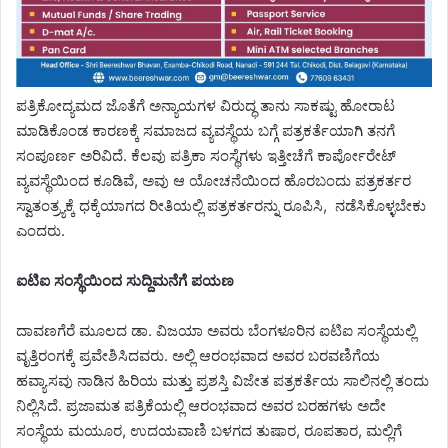
ಪತ್ರಿಕೋದ್ಯಮದ ಜೊತೆಗೆ ಅನ್ಯಾಯಗಳ ವಿರುದ್ಧ ತಾನು ಸಾಕಷ್ಟು ಹೋರಾಟ
ಮಾಡಿಕೊಂಡ ಕಾರಣಕ್ಕೆ ಸಮಾಜದ ವ್ಯವಸ್ಥೆಯ ಬಗ್ಗೆ ಪತ್ರಕರ್ತೆಯಾಗಿ ತನಗೆ
ಸಂಪೂರ್ಣ ಅರಿವಿದೆ. ಕೆಲವು ಪತ್ರಿಕಾ ಸಂಸ್ಥೆಗಳು ಇತ್ತೀಚೆಗೆ ಕಾರ್ಪೋರೇಟ್
ವ್ಯವಸ್ಥೆಯಿಂದ ಕೂಡಿವೆ, ಅವು ಆ ಯೋಚನೆಯಿಂದ ಹೊರಬಂದು ಪತ್ರಕರ್ತರ
ಸ್ವಾತಂತ್ರ್ಯಕ್ಕೆ ಧಕ್ಕೆಯಾಗದ ರೀತಿಯಲ್ಲಿ ಪತ್ರಕರ್ತರನ್ನು ರೂಪಿಸಿ, ನಡೆಸಿಕೊಳ್ಳಬೇಕು
ಎಂದರು.
ಐಟಿಐ ಸಂಸ್ಥೆಯಿಂದ ಸುದ್ದಿಮನೆಗೆ ಪಯಣ
ದಾವಣಗೆರೆ ಮೂಲದ ಡಾ. ವಿಜಯಾ ಅವರು ಬೆಂಗಳೂರಿನ ಐಟಿಐ ಸಂಸ್ಥೆಯಲ್ಲಿ
ವೃತ್ತಿರಂಗಕ್ಕೆ ಪ್ರವೇಶಿಸಿದವರು. ಅಲ್ಲಿ ಆರಂಭವಾದ ಅವರ ಬರವಣಿಗೆಯ
ಹವ್ಯಾಸವು ನಾಡಿನ ಹಿರಿಯ ಮತ್ತು ಪ್ರಶಸ್ತಿ ವಿಜೇತ ಪತ್ರಕರ್ತೆಯ ಸಾಲಿನಲ್ಲಿ ತಂದು
ನಿಲ್ಲಿಸಿದೆ. ಪ್ರಜಾಮತ ಪತ್ರಿಕೆಯಲ್ಲಿ ಆರಂಭವಾದ ಅವರ ಬರಹಗಳು ಅದೇ
ಸಂಸ್ಥೆಯ ಮಯೂರ, ಉದಯವಾಣಿ ಬಳಗದ ತುಷಾರ, ರೂಪತಾರ, ಮಲ್ಲಿಗೆ