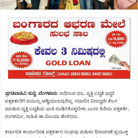
ಪ್ರಗತಿವಾಹಿನಿ ಸುದ್ದಿ, ಬೆಂಗಳೂರು
: ಸಾಧಿಸುವ ಛಲ, ವೃತ್ತಿ ಬದ್ಧತೆ ಇದ್ದರೆ
ಪತ್ರಕರ್ತರಿಗೆ ವಯಸ್ಸು ಅಡ್ಡಿಯಾಗುವುದಿಲ್ಲ. ಸವಾಲಿನ ವಿರುದ್ದವೇ ಕೆಲಸ
ಮಾಡುವ ವೃತ್ತಿ ಬದ್ಧತೆಯ ಛಾತಿ ರೂಢಿಸಿಕೊಳ್ಳಬೇಕು ಎಂದು ಹಿರಿಯ ಪತ್ರಕರ್ತೆ,
ರಂಗಕರ್ಮಿ, ಸಾಹಿತಿ ಡಾ.ವಿಜಯಾ ಹೇಳಿದರು.
ಕರ್ನಾಟಕ ಕಾರ್ಯನಿರತ ಪತ್ರಕರ್ತರ ಸಂಘವು ಮಹಿಳಾ ದಿನಾಚರಣೆ ಪ್ರಯುಕ್ತ