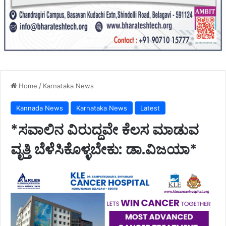
Home
/
Karnataka News
Kannada News
Karnataka News
Latest
*ಸವಾಲಿನ ವಿರುದ್ದವೇ ಕೆಲಸ ಮಾಡುವ
ವೃತ್ತಿ ಬೆಳೆಸಿಕೊಳ್ಳಬೇಕು: ಡಾ.ವಿಜಯಾ*