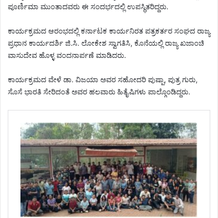
ಪೂರ್ಣಿಮಾ ಮುಂತಾದವರು ಈ ಸಂದರ್ಭದಲ್ಲಿ ಉಪಸ್ಥಿತರಿದ್ದರು.
ಕಾರ್ಯಕ್ರಮದ ಆರಂಭದಲ್ಲಿ ಕರ್ನಾಟಕ ಕಾರ್ಯನಿರತ ಪತ್ರಕರ್ತರ ಸಂಘದ ರಾಜ್ಯ
ಪ್ರಧಾನ ಕಾರ್ಯದರ್ಶಿ ಜಿ.ಸಿ. ಲೋಕೇಶ ಸ್ವಾಗತಿಸಿ, ಕೊನೆಯಲ್ಲಿ ರಾಜ್ಯ ಖಜಾಂಚಿ
ವಾಸುದೇವ ಹೊಳ್ಳ ವಂದನಾರ್ಪಣೆ ಮಾಡಿದರು.
ಕಾರ್ಯಕ್ರಮದ ವೇಳೆ ಡಾ. ವಿಜಯಾ ಅವರ ಸಹೋದರಿ ಪುಷ್ಪಾ, ಪುತ್ರ ಗುರು,
ಸೊಸೆ ಭಾರತಿ ಸೇರಿದಂತೆ ಅವರ ಹಲವಾರು ಹಿತೈಷಿಗಳು ಪಾಲ್ಗೊಂಡಿದ್ದರು.