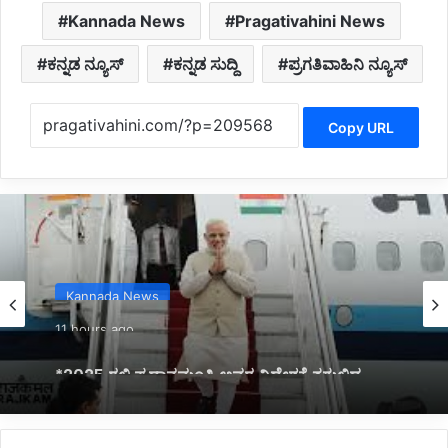
Kannada News
Pragativahini News
ಕನ್ನಡ ನ್ಯೂಸ್
ಕನ್ನಡ ಸುದ್ದಿ
ಪ್ರಗತಿವಾಹಿನಿ ನ್ಯೂಸ್
Copy URL
Kannada News
11 hours ago
*2025 ರಲ್ಲಿ ಪ್ರಧಾನಮಂತ್ರಿ ಅವರ ವಿದೇಶಕ್ಕೆ ತಗುಲಿದ
ಒಟ್ಟು ವೆಚ್ಚ ಎಷ್ಟು ಗೋತ್ತಾ..?*