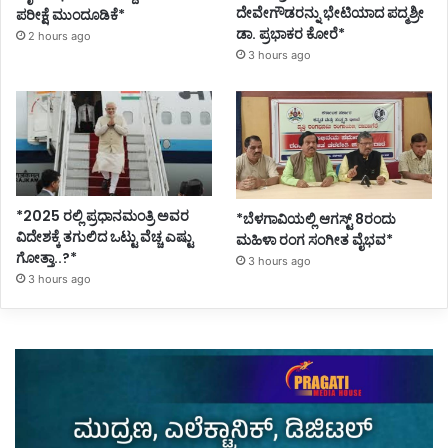
ದೇವೇಗೌಡರನ್ನು ಭೇಟಿಯಾದ ಪದ್ಮಶ್ರೀ
ಪರೀಕ್ಷೆ ಮುಂದೂಡಿಕೆ*
ಡಾ. ಪ್ರಭಾಕರ ಕೋರೆ*
2 hours ago
3 hours ago
*2025 ರಲ್ಲಿ ಪ್ರಧಾನಮಂತ್ರಿ ಅವರ
*ಬೆಳಗಾವಿಯಲ್ಲಿ ಆಗಸ್ಟ್ 8ರಂದು
ವಿದೇಶಕ್ಕೆ ತಗುಲಿದ ಒಟ್ಟು ವೆಚ್ಚ ಎಷ್ಟು
ಮಹಿಳಾ ರಂಗ ಸಂಗೀತ ವೈಭವ*
ಗೋತ್ತಾ..?*
3 hours ago
3 hours ago