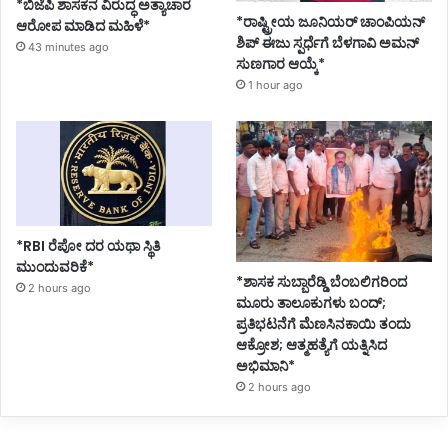
*ಬಿಜೆಪಿ ಶಾಸಕನ ವಿರುದ್ಧ ಅತ್ಯಾಚಾರ
*ರಾಷ್ಟ್ರೀಯ ಜೂನಿಯರ್ ಚಾಂಪಿಯನ್
ಆರೋಪ ಮಾಡಿದ ಮಹಿಳೆ*
ಶಿಪ್ ಈಜು ಸ್ಪರ್ಧೆಗೆ ಬೆಳಗಾವಿ ಅಮನ್
43 minutes ago
ಸುಣಗಾರ ಆಯ್ಕೆ*
1 hour ago
*RBI ರೆಪೋ ದರ ಯಥಾ ಸ್ಥಿತಿ
ಮುಂದುವರಿಕೆ*
*ಶಾಸಕ ಸುಬ್ಬಾರೆಡ್ಡಿ ಬೆಂಬಲಿಗರಿಂದ
2 hours ago
ಮೂರು ತಾಲೂಕುಗಳು ಬಂದ್;
ಪ್ರತಿಭಟನೆಗೆ ಮೆಣಸಿನಕಾಯಿ ತಂದು
ಆಕ್ರೋಶ; ಆತ್ಮಹತ್ಯೆಗೆ ಯತ್ನಿಸಿದ
ಅಭಿಮಾನಿ*
2 hours ago