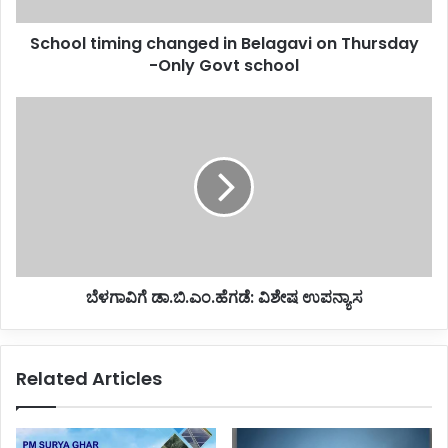
i
m
School timing changed in Belagavi on Thursday
i
-Only Govt school
n
g
c
ಬೆ
h
ಳ
a
ಗಾ
n
ವಿ
g
ಗೆ
e
ಡಾ
d
.
i
ಬಿ
n
.
B
ಬೆಳಗಾವಿಗೆ ಡಾ.ಬಿ.ಎಂ.ಹೆಗಡೆ: ವಿಶೇಷ ಉಪನ್ಯಾಸ
ಎಂ
e
.
l
ಹೆ
a
ಗ
Related Articles
g
ಡೆ
a
:
v
ವಿ
i
ಶೇ