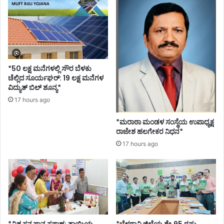
o
ಷ
n
ಉ
T
ಪ
h
ನ್
u
ಯಾ
r
ಸ
*50 ಲಕ್ಷ ಮನೆಗಳಲ್ಲಿ ಸೌರ ಬೆಳಕು
s
ಚೆಲ್ಲಿದ ಸೂರ್ಯಘರ್‌: 19 ಲಕ್ಷ ಮನೆಗಳ
d
ವಿದ್ಯುತ್‌ ಬಿಲ್‌ ಶೂನ್ಯ*
a
17 hours ago
y
-
*ಮರಾಠಾ ಮಂಡಳ ಸಂಸ್ಥೆಯ ಉಪಾಧ್ಯಕ್ಷ
O
ರಾಜೇಶ ಹಲಗೇಕರ ನಿಧನ*
n
l
17 hours ago
y
G
o
v
t
s
c
*ವಿಶ್ವ ಸ್ತನ್ಯಪಾನ ಸಪ್ತಾಹ: ತಾಯಿಯ
*ಬೆಳಗಾವಿ ಜಿಲ್ಲೆಯ ಶೇ.95 ರಷ್ಟು