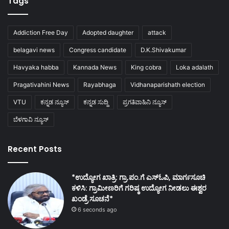
Tags
Addiction Free Day
Adopted daughter
attack
belagavi news
Congress candidate
D.K.Shivakumar
Havyaka habba
Kannada News
King cobra
Loka adalath
Pragativahini News
Rayabhaga
Vidhanaparishath election
VTU
ಕನ್ನಡ ನ್ಯೂಸ್
ಕನ್ನಡ ಸುದ್ದಿ
ಪ್ರಗತಿವಾಹಿನಿ ನ್ಯೂಸ್
ಬೆಳಗಾವಿ ನ್ಯೂಸ್
Recent Posts
*ಉದ್ಯೋಗ ಖಾತ್ರಿ: ಗ್ರಾ.ಪಂ.ಗೆ ಎಸ್ಓಪಿ, ಮಾರ್ಗಸೂಚಿ
ಕಳಿಸಿ: ಗ್ರಾಮೀಣರಿಗೆ ಗರಿಷ್ಠ ಉದ್ಯೋಗ ನೀಡಲು ಈಶ್ವರ
ಖಂಡ್ರೆ ಸೂಚನೆ*
6 seconds ago