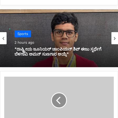
National
Sports
2 hours ago
*RBI ರೆಪೋ ದರ ಯಥಾ ಸ್ಥಿತಿ ಮುಂದುವರಿಕೆ*
2 hours ago
S
*ರಾಷ್ಟ್ರೀಯ ಜೂನಿಯರ್ ಚಾಂಪಿಯನ್ ಶಿಪ್ ಈಜು ಸ್ಪರ್ಧೆಗೆ
c
ಬೆಳಗಾವಿ ಅಮನ್ ಸುಣಗಾರ ಆಯ್ಕೆ*
h
o
o
l
t