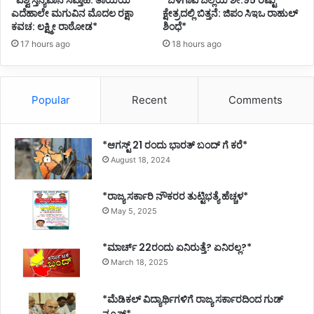
h
ಎದೆಹಾಲೇ ಮಗುವಿನ ಮೊದಲ ರಕ್ಷಾ
ಕ್ಷೇತ್ರದಲ್ಲಿ ಬಿತ್ತನೆ: ಜಿಪಂ ಸಿಇಒ ರಾಹುಲ್
o
ಕವಚ: ಲಕ್ಷ್ಮೀ ರಾಠೋಡ*
ಶಿಂಧೆ*
o
17 hours ago
18 hours ago
l
Popular
Recent
Comments
*ಆಗಸ್ಟ್ 21 ರಂದು ಭಾರತ್‌ ಬಂದ್‌ ಗೆ ಕರೆ*
August 18, 2024
*ರಾಜ್ಯ ಸರ್ಕಾರಿ ನೌಕರರ ತುಟ್ಟಿಭತ್ಯೆ ಹೆಚ್ಚಳ*
May 5, 2025
*ಮಾರ್ಚ್ 22ರಂದು ಏನಿರುತ್ತೆ? ಏನಿರಲ್ಲ?*
March 18, 2025
*ಮೆಡಿಕಲ್ ವಿದ್ಯಾರ್ಥಿಗಳಿಗೆ ರಾಜ್ಯ ಸರ್ಕಾರದಿಂದ ಗುಡ್
ನ್ಯೂಸ್*