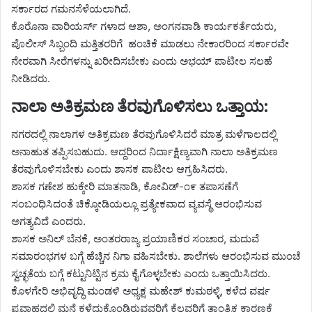
ಸರ್ಕಾರದ ಗಮನಸೆಳೆಯಲಾಗಿದೆ.
ಕೊರೊನಾ ವಾರಿಯರ್ಸ್ ಗಳಾದ ಆಶಾ, ಅಂಗನವಾಡಿ ಕಾರ್ಯಕರ್ತೆಯರು,
ಪೊಲೀಸ್ ಸಿಬ್ಬಂದಿ ಮತ್ತಿತರರಿಗೆ ಹಂಚಿಕೆ ಮಾಡಲು ನೇಕಾರರಿಂದ ಸರ್ಕಾರವೇ
ನೇರವಾಗಿ ಸೀರೆಗಳನ್ನು ಖರೀದಿಸಬೇಕು ಎಂದು ಅಭಯ್ ಪಾಟೀಲ ಸಲಹೆ
ನೀಡಿದರು.
ನಾಲಾ ಅತಿಕ್ರಮಣ ತೆರವುಗೊಳಿಸಲು ಒತ್ತಾಯ:
ನಗರದಲ್ಲಿ ನಾಲಾ‌ಗಳ ಅತಿಕ್ರಮಣ ತೆರವುಗೊಳಿಸಿದರೆ ಮಾತ್ರ ಮಳೆಗಾಲದಲ್ಲಿ
ಅನಾಹುತ ತಪ್ಪಿಸಬಹುದು. ಆದ್ದರಿಂದ ನಿರ್ದಾಕ್ಷಿಣ್ಯವಾಗಿ ನಾಲಾ ಅತಿಕ್ರಮಣ
ತೆರವುಗೊಳಿಸಬೇಕು ಎಂದು ಶಾಸಕ ಪಾಟೀಲ ಆಗ್ರಹಿಸಿದರು.
ಶಾಸಕ ಗಣೇಶ ಹುಕ್ಕೇರಿ ಮಾತನಾಡಿ, ಕೋವಿಡ್-೧೯ ತಪಾಸಣೆಗೆ
ಸಂಬಂಧಿಸಿದಂತೆ ಚಿಕ್ಕೋಡಿಯಲ್ಲೂ ಪ್ರತ್ಯೇಕವಾದ ವ್ಯವಸ್ಥೆ ಆರಂಭಿಸುವ
ಅಗತ್ಯವಿದೆ ಎಂದರು.
ಶಾಸಕ ಅನಿಲ್ ಬೆನಕೆ, ಅಂತರರಾಜ್ಯ ಪ್ರಯಾಣಿಕರ ಸಂಚಾರ, ಮದುವೆ
ಸಮಾರಂಭಗಳ ಬಗ್ಗೆ ಹೆಚ್ಚಿನ ನಿಗಾ ವಹಿಸಬೇಕು. ಶಾಲೆಗಳು ಆರಂಭಿಸುವ ಮುಂಚೆ
ಸ್ವಚ್ಛತೆಯ ಬಗ್ಗೆ ಕಟ್ಟುನಿಟ್ಟಿನ ಕ್ರಮ ಕೈಗೊಳ್ಳಬೇಕು ಎಂದು ಒತ್ತಾಯಿಸಿದರು.
ಕೊಳಗೇರಿ ಅಭಿವೃದ್ಧಿ ಮಂಡಳಿ ಅಧ್ಯಕ್ಷ ಮಹೇಶ್ ಕುಮಠಳ್ಳಿ, ಕಳೆದ ವರ್ಷ
ಪ್ರವಾಹದಲ್ಲಿ ಮನೆ ಕಳೆದುಕೊಂಡಿರುವವರಿಗೆ ಕೆಲವರಿಗೆ ತಾಂತ್ರಿಕ ಕಾರಣಕ್ಕೆ