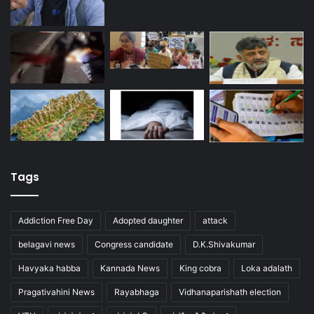
Tags
Addiction Free Day
Adopted daughter
attack
belagavi news
Congress candidate
D.K.Shivakumar
Havyaka habba
Kannada News
King cobra
Loka adalath
Pragativahini News
Rayabhaga
Vidhanaparishath election