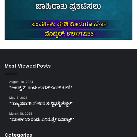
Most Viewed Posts
August 18, 2024
*ಆಗಸ್ಟ್ 21 ರಂದು ಭಾರತ್‌ ಬಂದ್‌ ಗೆ ಕರೆ*
May 5, 2025
*ರಾಜ್ಯ ಸರ್ಕಾರಿ ನೌಕರರ ತುಟ್ಟಿಭತ್ಯೆ ಹೆಚ್ಚಳ*
March 18, 2025
*ಮಾರ್ಚ್ 22ರಂದು ಏನಿರುತ್ತೆ? ಏನಿರಲ್ಲ?*
Categories