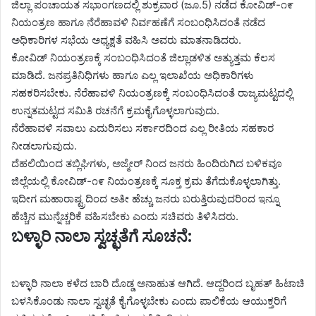
ಜಿಲ್ಲಾ ಪಂಚಾಯತ ಸಭಾಂಗಣದಲ್ಲಿ ಶುಕ್ರವಾರ (ಜೂ.5) ನಡೆದ ಕೋವಿಡ್-೧೯
ನಿಯಂತ್ರಣ ಹಾಗೂ ನೆರೆಹಾವಳಿ ನಿರ್ವಹಣೆಗೆ ಸಂಬಂಧಿಸಿದಂತೆ ನಡೆದ
ಅಧಿಕಾರಿಗಳ ಸಭೆಯ ಅಧ್ಯಕ್ಷತೆ ವಹಿಸಿ ಅವರು ಮಾತನಾಡಿದರು.
ಕೋವಿಡ್ ನಿಯಂತ್ರಣಕ್ಕೆ ಸಂಬಂಧಿಸಿದಂತೆ ಜಿಲ್ಲಾಡಳಿತ ಅತ್ಯುತ್ತಮ ಕೆಲಸ
ಮಾಡಿದೆ. ಜನಪ್ರತಿನಿಧಿಗಳು ಹಾಗೂ ಎಲ್ಲ ಇಲಾಖೆಯ ಅಧಿಕಾರಿಗಳು
ಸಹಕರಿಸಬೇಕು. ನೆರೆಹಾವಳಿ ನಿಯಂತ್ರಣಕ್ಕೆ ಸಂಬಂಧಿಸಿದಂತೆ ರಾಜ್ಯಮಟ್ಟದಲ್ಲಿ
ಉನ್ನತಮಟ್ಟದ ಸಮಿತಿ ರಚನೆಗೆ ಕ್ರಮ‌ಕೈಗೊಳ್ಳಲಾಗುವುದು.
ನೆರೆಹಾವಳಿ ಸವಾಲು ಎದುರಿಸಲು ಸರ್ಕಾರದಿಂದ ಎಲ್ಲ ರೀತಿಯ ಸಹಕಾರ
ನೀಡಲಾಗುವುದು.
ದೆಹಲಿಯಿಂದ ತಬ್ಲಿಘಿಗಳು, ಅಜ್ಮೇರ್ ನಿಂದ ಜನರು ಹಿಂದಿರುಗಿದ ಬಳಿಕವೂ
ಜಿಲ್ಲೆಯಲ್ಲಿ ಕೋವಿಡ್-೧೯ ನಿಯಂತ್ರಣಕ್ಕೆ ಸೂಕ್ತ ಕ್ರಮ ತೆಗೆದುಕೊಳ್ಳಲಾಗಿತ್ತು.
ಇದೀಗ ಮಹಾರಾಷ್ಟ್ರದಿಂದ ಅತೀ ಹೆಚ್ಚು ಜನರು ಬರುತ್ತಿರುವುದರಿಂದ ಇನ್ನೂ
ಹೆಚ್ಚಿನ ಮುನ್ನೆಚ್ಚರಿಕೆ ವಹಿಸಬೇಕು ಎಂದು ಸಚಿವರು ತಿಳಿಸಿದರು.
ಬಳ್ಳಾರಿ ನಾಲಾ ಸ್ವಚ್ಛತೆಗೆ ಸೂಚನೆ:
ಬಳ್ಳಾರಿ ನಾಲಾ ಕಳೆದ ಬಾರಿ ದೊಡ್ಡ ಅನಾಹುತ ಆಗಿದೆ. ಆದ್ದರಿಂದ ಬೃಹತ್ ಹಿಟಾಚಿ
ಬಳಸಿಕೊಂಡು ನಾಲಾ ಸ್ವಚ್ಛತೆ ಕೈಗೊಳ್ಳಬೇಕು ಎಂದು ಪಾಲಿಕೆಯ ಆಯುಕ್ತರಿಗೆ