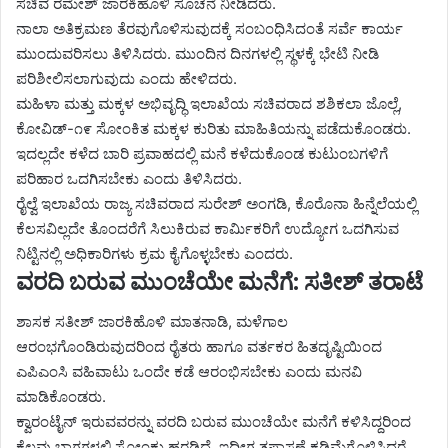
ಸಚಿವ ರಮೇಶ್ ಜಾರಕಿಹೊಳಿ ಸೂಚನೆ ನೀಡಿದರು.
ನಾಲಾ ಅತಿಕ್ರಮಣ ತೆರವುಗೊಳಿಸುವುದಕ್ಕೆ ಸಂಬಂಧಿಸಿದಂತೆ ಸರ್ವೆ ಕಾರ್ಯ
ಮುಂದುವರಿಸಲು ತಿಳಿಸಿದರು. ಮುಂದಿನ‌ ದಿನಗಳಲ್ಲಿ ಸ್ಥಳಕ್ಕೆ ಭೇಟಿ ನೀಡಿ
ಪರಿಶೀಲಿಸಲಾಗುವುದು ಎಂದು ಹೇಳಿದರು.
ಮಹಿಳಾ ಮತ್ತು ಮಕ್ಕಳ ಅಭಿವೃದ್ಧಿ ಇಲಾಖೆಯ ಸಚಿವರಾದ ಶಶಿಕಲಾ‌ ಜೊಲ್ಲೆ,
ಕೋವಿಡ್-೧೯ ಸೋಂಕಿತ ಮಕ್ಕಳ ಕುರಿತು ಮಾಹಿತಿಯನ್ನು ಪಡೆದುಕೊಂಡರು.
ಇದಲ್ಲದೇ ಕಳೆದ ಬಾರಿ ಪ್ರವಾಹದಲ್ಲಿ ಮನೆ ಕಳೆದುಕೊಂಡ ಕುಟುಂಬಗಳಿಗೆ
ಪರಿಹಾರ ಒದಗಿಸಬೇಕು ಎಂದು‌ ತಿಳಿಸಿದರು.
ರೈಲ್ವೆ ಇಲಾಖೆಯ ರಾಜ್ಯ ಸಚಿವರಾದ ಸುರೇಶ್ ಅಂಗಡಿ, ಕೊರೊನಾ ಹಿನ್ನೆಲೆಯಲ್ಲಿ
ಕೆಲಸವಿಲ್ಲದೇ ತೊಂದರೆಗೆ ಸಿಲುಕಿರುವ ಕಾರ್ಮಿಕರಿಗೆ ಉದ್ಯೋಗ ಒದಗಿಸುವ
ನಿಟ್ಟಿನಲ್ಲಿ ಅಧಿಕಾರಿಗಳು ಕ್ರಮ ಕೈಗೊಳ್ಳಬೇಕು ಎಂದರು.
ವರದಿ ಬರುವ ಮುಂಚೆಯೇ ಮನೆಗೆ: ಸತೀಶ್ ತರಾಟೆ
ಶಾಸಕ ಸತೀಶ್ ಜಾರಕಿಹೊಳಿ ಮಾತನಾಡಿ, ಮಳೆಗಾಲ
ಆರಂಭಗೊಂಡಿರುವುದರಿಂದ ರೈತರು ಹಾಗೂ ವರ್ತಕರ ಹಿತದೃಷ್ಟಿಯಿಂದ
ಎಪಿಎಂಸಿ ವಹಿವಾಟು ಒಂದೇ ಕಡೆ ಆರಂಭಿಸಬೇಕು ಎಂದು ಮನವಿ
ಮಾಡಿಕೊಂಡರು.
ಕ್ವಾರಂಟೈನ್ ಇರುವವರನ್ನು ವರದಿ ಬರುವ ಮುಂಚೆಯೇ ಮನೆಗೆ ಕಳಿಸಿದ್ದರಿಂದ
ಕೆಲವು ಭಾಗಗಳಲ್ಲಿ ಸೋಂಕು ಹರಡಿದೆ. ಇದೀಗ ತಪಾಸಣೆ ಕಡಿಮೆಗೊಳಿಸಿದರೆ