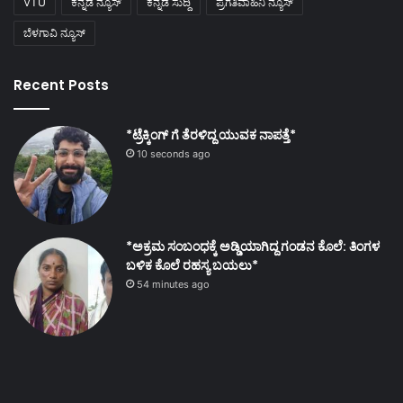
VTU
ಕನ್ನಡ ನ್ಯೂಸ್
ಕನ್ನಡ ಸುದ್ದಿ
ಪ್ರಗತಿವಾಹಿನಿ ನ್ಯೂಸ್
ಬೆಳಗಾವಿ ನ್ಯೂಸ್
Recent Posts
*ಟ್ರೆಕ್ಕಿಂಗ್ ಗೆ ತೆರಳಿದ್ದ ಯುವಕ ನಾಪತ್ತೆ*
10 seconds ago
*ಅಕ್ರಮ ಸಂಬಂಧಕ್ಕೆ ಅಡ್ಡಿಯಾಗಿದ್ದ ಗಂಡನ ಕೊಲೆ: ತಿಂಗಳ
ಬಳಿಕ ಕೊಲೆ ರಹಸ್ಯ ಬಯಲು*
54 minutes ago