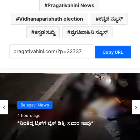
Pragativahini News
Vidhanaparishath election
ಕನ್ನಡ ನ್ಯೂಸ್
ಕನ್ನಡ ಸುದ್ದಿ
ಪ್ರಗತಿವಾಹಿನಿ ನ್ಯೂಸ್
Copy URL
Latest
5 hours ago
*ಉದಯ್‌ಕುಮಾರ್‌ಗೆ ಖಾದ್ರಿ ಶಾಮಣ್ಣ ಪ್ರಶಸ್ತಿ ಪ್ರದಾನ*