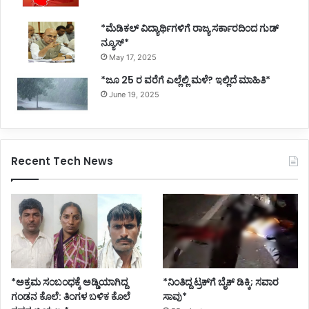
*ಮೆಡಿಕಲ್ ವಿದ್ಯಾರ್ಥಿಗಳಿಗೆ ರಾಜ್ಯ ಸರ್ಕಾರದಿಂದ ಗುಡ್
ನ್ಯೂಸ್*
May 17, 2025
*ಜೂ 25 ರ ವರೆಗೆ ಎಲ್ಲೆಲ್ಲಿ ಮಳೆ? ಇಲ್ಲಿದೆ ಮಾಹಿತಿ*
June 19, 2025
Recent Tech News
*ಅಕ್ರಮ ಸಂಬಂಧಕ್ಕೆ ಅಡ್ಡಿಯಾಗಿದ್ದ
*ನಿಂತಿದ್ದ ಟ್ರಕ್‌ಗೆ ಬೈಕ್ ಡಿಕ್ಕಿ; ಸವಾರ
ಗಂಡನ ಕೊಲೆ: ತಿಂಗಳ ಬಳಿಕ ಕೊಲೆ
ಸಾವು*