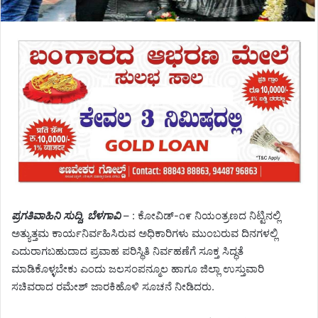
ಪ್ರಗತಿವಾಹಿನಿ ಸುದ್ದಿ, ಬೆಳಗಾವಿ
– : ಕೋವಿಡ್-೧೯ ನಿಯಂತ್ರಣದ ನಿಟ್ಟಿನಲ್ಲಿ
ಅತ್ಯುತ್ತಮ ಕಾರ್ಯನಿರ್ವಹಿಸಿರುವ ಅಧಿಕಾರಿಗಳು ಮುಂಬರುವ ದಿನಗಳಲ್ಲಿ
ಎದುರಾಗಬಹುದಾದ ಪ್ರವಾಹ ಪರಿಸ್ಥಿತಿ ನಿರ್ವಹಣೆಗೆ ಸೂಕ್ತ ಸಿದ್ಧತೆ
ಮಾಡಿಕೊಳ್ಳಬೇಕು ಎಂದು ಜಲಸಂಪನ್ಮೂಲ ಹಾಗೂ ಜಿಲ್ಲಾ ಉಸ್ತುವಾರಿ
ಸಚಿವರಾದ ರಮೇಶ್ ಜಾರಕಿಹೊಳಿ ಸೂಚನೆ ನೀಡಿದರು.