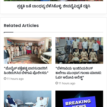
ಕ್ಷ್
ವ್
ಪ್ರಕೃತಿ ಜತೆ ಬಾಂಧವ್ಯ ಬೆಳೆಸಿಕೊಳ್ಳಿ, ಜೀವವೈವಿಧ್ಯತೆ ರಕ್ಷಿಸಿ
ಮಿ
ಯ
ಹೆ
ಬೆ
ಬ್
ಳೆ
ಬಾ
ಸಿ
Related Articles
ಳ
ಕೊ
ಕ
ಳ್
ರ್
ಳಿ
,
ಜೀ
ವ
ವೈ
ವಿ
ಧ್
*ಮೊಬೈಲ್ ಪತ್ತೆಹಚ್ಚಿ ವಾರಸುದಾರರಿಗೆ
*ಬೆಳಗಾವಿಯ ಇಂಜಿನಿಯರಿಂಗ್‌
ಯ
ಹಿಂದಿರುಗಿಸಿದ ಬೆಳಗಾವಿ ಪೊಲೀಸರು*
ಕಾಲೇಜು ಮುಂಭಾಗ ಗಾಂಜಾ ಮಾರಾಟ:
ತೆ
ಓರ್ವ ಆರೋಪಿ ಅರೆಸ್ಟ್*
11 hours ago
ರ
11 hours ago
ಕ್
ಷಿ
ಸಿ