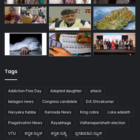
Tags
Addiction Free Day
Adopted daughter
attack
belagavi news
Congress candidate
D.K.Shivakumar
Havyaka habba
Kannada News
King cobra
Loka adalath
Pragativahini News
Rayabhaga
Vidhanaparishath election
VTU
ಕನ್ನಡ ನ್ಯೂಸ್
ಕನ್ನಡ ಸುದ್ದಿ
ಪ್ರಗತಿವಾಹಿನಿ ನ್ಯೂಸ್