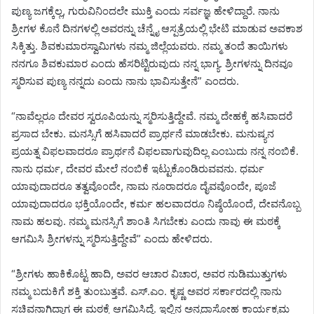
ಪುಣ್ಯ ಜಗಕ್ಕೆಲ್ಲ, ಗುರುವಿನಿಂದಲೇ ಮುಕ್ತಿ ಎಂದು ಸರ್ವಜ್ಞ ಹೇಳಿದ್ದಾರೆ. ನಾನು
ಶ್ರೀಗಳ ಕೊನೆ ದಿನಗಳಲ್ಲಿ ಅವರನ್ನು ಚೆನ್ನೈ ಆಸ್ಪತ್ರೆಯಲ್ಲಿ ಭೇಟಿ ಮಾಡುವ ಅವಕಾಶ
ಸಿಕ್ಕಿತ್ತು. ಶಿವಕುಮಾರಸ್ವಾಮಿಗಳು ನಮ್ಮ ಜಿಲ್ಲೆಯವರು. ನಮ್ಮ ತಂದೆ ತಾಯಿಗಳು
ನನಗೂ ಶಿವಕುಮಾರ ಎಂದು ಹೆಸರಿಟ್ಟಿರುವುದು ನನ್ನ ಭಾಗ್ಯ. ಶ್ರೀಗಳನ್ನು ದಿನವೂ
ಸ್ಮರಿಸುವ ಪುಣ್ಯ ನನ್ನದು ಎಂದು ನಾನು ಭಾವಿಸುತ್ತೇನೆ” ಎಂದರು.
“ನಾವೆಲ್ಲರೂ ದೇವರ ಸ್ವರೂಪಿಯನ್ನು ಸ್ಮರಿಸುತ್ತಿದ್ದೇವೆ. ನಮ್ಮ ದೇಹಕ್ಕೆ ಹಸಿವಾದರೆ
ಪ್ರಸಾದ ಬೇಕು. ಮನಸ್ಸಿಗೆ ಹಸಿವಾದರೆ ಪ್ರಾರ್ಥನೆ ಮಾಡಬೇಕು. ಮನುಷ್ಯನ
ಪ್ರಯತ್ನ ವಿಫಲವಾದರೂ ಪ್ರಾರ್ಥನೆ ವಿಫಲವಾಗುವುದಿಲ್ಲ ಎಂಬುದು ನನ್ನ ನಂಬಿಕೆ.
ನಾನು ಧರ್ಮ, ದೇವರ ಮೇಲೆ ನಂಬಿಕೆ ಇಟ್ಟುಕೊಂಡಿರುವವನು. ಧರ್ಮ
ಯಾವುದಾದರೂ ತತ್ವವೊಂದೇ, ನಾಮ ನೂರಾದರೂ ದೈವವೊಂದೇ, ಪೂಜೆ
ಯಾವುದಾದರೂ ಭಕ್ತಿಯೊಂದೇ, ಕರ್ಮ ಹಲವಾದರೂ ನಿಷ್ಠೆಯೊಂದೆ, ದೇವನೊಬ್ಬ
ನಾಮ ಹಲವು. ನಮ್ಮ ಮನಸ್ಸಿಗೆ ಶಾಂತಿ ಸಿಗಬೇಕು ಎಂದು ನಾವು ಈ ಮಠಕ್ಕೆ
ಆಗಮಿಸಿ ಶ್ರೀಗಳನ್ನು ಸ್ಮರಿಸುತ್ತಿದ್ದೇವೆ” ಎಂದು ಹೇಳಿದರು.
“ಶ್ರೀಗಳು ಹಾಕಿಕೊಟ್ಟ ಹಾದಿ, ಅವರ ಆಚಾರ ವಿಚಾರ, ಅವರ ನುಡಿಮುತ್ತುಗಳು
ನಮ್ಮ ಬದುಕಿಗೆ ಶಕ್ತಿ ತುಂಬುತ್ತವೆ. ಎಸ್.ಎಂ. ಕೃಷ್ಣ ಅವರ ಸರ್ಕಾರದಲ್ಲಿ ನಾನು
ಸಚಿವನಾಗಿದ್ದಾಗ ಈ ಮಠಕ್ಕೆ ಆಗಮಿಸಿದ್ದೆ. ಇಲ್ಲಿನ ಅನ್ನದಾಸೋಹ ಕಾರ್ಯಕ್ರಮ