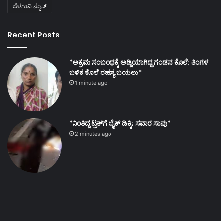
ಬೆಳಗಾವಿ ನ್ಯೂಸ್
Recent Posts
*ಅಕ್ರಮ ಸಂಬಂಧಕ್ಕೆ ಅಡ್ಡಿಯಾಗಿದ್ದ ಗಂಡನ ಕೊಲೆ: ತಿಂಗಳ
ಬಳಿಕ ಕೊಲೆ ರಹಸ್ಯ ಬಯಲು*
1 minute ago
*ನಿಂತಿದ್ದ ಟ್ರಕ್‌ಗೆ ಬೈಕ್ ಡಿಕ್ಕಿ; ಸವಾರ ಸಾವು*
2 minutes ago