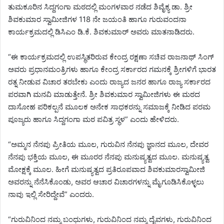
ತುಮಕೂರಿನ ಸಿದ್ದಗಂಗಾ ಮಠದಲ್ಲಿ ಮಂಗಳವಾರ ನಡೆದ ಶಿವೈಕ್ಯ ಡಾ. ಶ್ರೀ
ಶಿವಕುಮಾರ ಸ್ವಾಮೀಜಿಗಳ 118 ನೇ ಜಯಂತಿ ಹಾಗೂ ಗುರುವಂದನಾ
ಕಾರ್ಯಕ್ರಮದಲ್ಲಿ ಡಿಸಿಎಂ ಡಿ.ಕೆ. ಶಿವಕುಮಾರ್ ಅವರು ಮಾತನಾಡಿದರು.
“ಈ ಕಾರ್ಯಕ್ರಮದಲ್ಲಿ ಉಪಸ್ಥಿತರಿರುವ ಕೇಂದ್ರ ರಕ್ಷಣಾ ಸಚಿವ ರಾಜನಾಥ್ ಸಿಂಗ್
ಅವರು ಪ್ರಧಾನಮಂತ್ರಿಗಳು ಹಾಗೂ ಕೇಂದ್ರ ಸರ್ಕಾರದ ಗಮನಕ್ಕೆ ಶ್ರೀಗಳಿಗೆ ಭಾರತ
ರತ್ನ ನೀಡುವ ವಿಚಾರ ತರಬೇಕು ಎಂದು ರಾಜ್ಯದ ಜನರ ಹಾಗೂ ರಾಜ್ಯ ಸರ್ಕಾರದ
ಪರವಾಗಿ ಮನವಿ ಮಾಡುತ್ತೇನೆ. ಶ್ರೀ ಶಿವಕುಮಾರ ಸ್ವಾಮೀಜಿಗಳು ಈ ಮಠದ
ದಾಸೋಹ ಪರಿಕಲ್ಪನೆ ಮೂಲಕ ಅನೇಕ ಸಾಧಕರನ್ನು ಸಮಾಜಕ್ಕೆ ನೀಡಿದ ಪರಮ
ಪೂಜ್ಯರು ಹಾಗೂ ಸಿದ್ದಗಂಗಾ ಮಠ ಪವಿತ್ರ ಸ್ಥಳ” ಎಂದು ಹೇಳಿದರು.
“ಅಮ್ಮನ ನೆನಪು ಪ್ರೀತಿಯ ಮೂಲ, ಗುರುವಿನ ನೆನಪು ಜ್ಞಾನದ ಮೂಲ, ದೇವರ
ನೆನಪು ಭಕ್ತಿಯ ಮೂಲ, ಈ ಮೂರರ ನೆನಪು ಮನುಷ್ಯತ್ವದ ಮೂಲ. ಮನುಷ್ಯತ್ವ
ಮೋಕ್ಷಕ್ಕೆ ಮೂಲ. ಹೀಗೆ ಮನುಷ್ಯತ್ವದ ಪ್ರತಿರೂಪವಾದ ಶಿವಕುಮಾರಸ್ವಾಮೀಜಿ
ಅವರನ್ನು ನೆನೆಸಿಕೊಂಡು, ಅವರ ಆಚಾರ ವಿಚಾರಗಳನ್ನು ಮೈಗೂಡಿಸಿಕೊಳ್ಳಲು
ನಾವು ಇಲ್ಲಿ ಸೇರಿದ್ದೇವೆ” ಎಂದರು.
“ಗುರುವಿನಿಂದ ನಮ್ಮ ಬಂಧುಗಳು, ಗುರುವಿನಿಂದ ನಮ್ಮ ದೈವಗಳು, ಗುರುವಿನಿಂದ