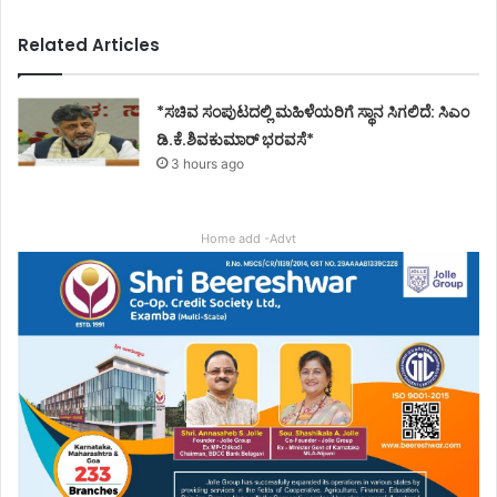
Related Articles
*ಸಚಿವ ಸಂಪುಟದಲ್ಲಿ ಮಹಿಳೆಯರಿಗೆ ಸ್ಥಾನ ಸಿಗಲಿದೆ: ಸಿಎಂ
ಡಿ.ಕೆ.ಶಿವಕುಮಾರ್ ಭರವಸೆ*
3 hours ago
Home add -Advt