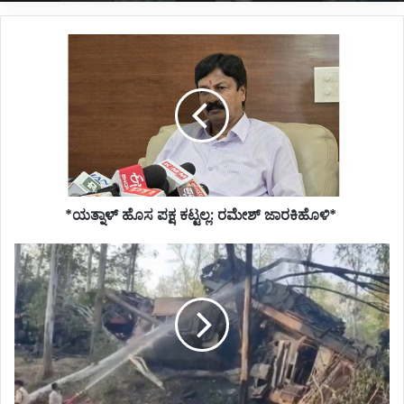
*ಯತ್ನಾಳ್
ಹೊಸ
ಪಕ್ಷ
ಕಟ್ಟಲ್ಲ:
ರಮೇಶ್
ಜಾರಕಿಹೊಳಿ*
*ಯತ್ನಾಳ್ ಹೊಸ ಪಕ್ಷ ಕಟ್ಟಲ್ಲ: ರಮೇಶ್ ಜಾರಕಿಹೊಳಿ* ‌
*ಎರಡು
ಗೂಡ್ಸ್
ರೈಲುಗಳ
ಡಿಕ್ಕಿ:
ಲೋಕೋ
ಪೈಲಟ್
ಸೇರಿದಂತೆ
ಮೂವರ
ಸಾವು*