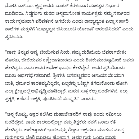
ನೋಡಿ ಎಸ್.ಎಂ. ಕೃಷ್ಣ ಅವರು ವಾಪಸ್ ತೆರಳುವಾಗ ಮಹತ್ವದ ನಿರ್ಧಾರ
ಮಾಡಿದರು. ಸಿದ್ದಗಂಗಾ ಮಠದ ಅನ್ನದಾಸೋಹ ಕಾರ್ಯಕ್ರಮ ನಮ್ಮ ಸರ್ಕಾರದ
ಕಾರ್ಯಕ್ರಮವಾಗಿ ಪರಿವರ್ತನೆ ಆಗಬೇಕು ಎಂದು ರಾಜ್ಯಾದ್ಯಂತ ಎಲ್ಲಾ ಸರ್ಕಾರಿ
ಶಾಲೆಗಳ ಮಕ್ಕಳಿಗೆ ʼಮಧ್ಯಾಹ್ನದ ಬಿಸಿಯೂಟ ಯೋಜನೆʼ ಆರಂಭಿಸಿದರು” ಎಂದು
ಸ್ಮರಿಸಿದರು.
“ನಾವು ತಿನ್ನುವ ಅನ್ನ, ಬೇಯಿಸುವ ನೀರು, ನಮ್ಮ ದುಡಿಮೆಯ ಬೆವರಾಗಬೇಕೇ
ಹೊರತು, ಬೇರೆಯವರ ಕಣ್ಣೀರಾಗಬಾರದು ಎಂದು ಶಿವಕುಮಾರಸ್ವಾಮೀಜಿ ಅವರು
ಹೇಳಿದ್ದರು. ನಾನು ಅವರ ಅನೇಕ ಭಾಷಣ ಕೇಳಿದ್ದೇನೆ. ಅವರ ಪ್ರತಿಯೊಂದು
ಮಾತು ಅರ್ಥಗರ್ಭಿತವಾಗಿವೆ. ಶ್ರೀಗಳು ಬಸವಣ್ಣನವರ ಅನುಯಾಯಿಯಾಗಿ
ಜಾತಿ, ಧರ್ಮದ ತಾರತಮ್ಯವಿಲ್ಲದೇ, ಎಲ್ಲರನ್ನು ಒಟ್ಟಾಗಿ ತೆಗೆದುಕೊಂಡು ಹೋಗಿ
ಎಲ್ಲಾ ಕ್ಷೇತ್ರದಲ್ಲಿ ಅಭಿವೃದ್ಧಿ ಮಾಡಿದ್ದಾರೆ. ಮಠದ ಸುತ್ತ ಕಲ್ಲು ಬಂಡೆಗಳಿವೆ. ಕಲ್ಲು
ಪ್ರಕೃತಿ, ಕಡೆದರೆ ಆಕೃತಿ, ಪೂಜಿಸಿದರೆ ಸಂಸ್ಕೃತಿ.” ಎಂದರು.
“ಅನ್ನ ಕೊಟ್ಟು, ಅಕ್ಷರ ಕಲಿಸಿದ ಮಹಾಚೇತನರಿಗೆ ನಾವು ಇಂದು ನಮಿಸಲು
ಬಂದಿದ್ದೇವೆ. ನಾನು ಶಾಲೆಯಲ್ಲಿದ್ದಾಗ ನಮ್ಮ ಶಿಕ್ಷಕರು ನನಗೆ ಒಂದು ಕತೆ
ಹೇಳಿದ್ದರು. ಅಲೆಕ್ಸಾಂಡರ್ ಭಾರತವನ್ನು ಗೆಲ್ಲಲು ಆಕ್ರಮಣ ಮಾಡುವ ಮುನ್ನ
ಗುರುಗಳನ್ನು ಭೇಟಿ ಮಾಡಲು ಹೋದಾಗ, ಅವರ ಗುರು ಒಂದು ಮಾತು