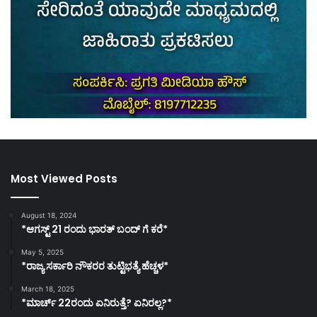
Most Viewed Posts
August 18, 2024
*ಆಗಸ್ಟ್ 21 ರಂದು ಭಾರತ್‌ ಬಂದ್‌ ಗೆ ಕರೆ*
May 5, 2025
*ರಾಜ್ಯ ಸರ್ಕಾರಿ ನೌಕರರ ತುಟ್ಟಿಭತ್ಯೆ ಹೆಚ್ಚಳ*
March 18, 2025
*ಮಾರ್ಚ್ 22ರಂದು ಏನಿರುತ್ತೆ? ಏನಿರಲ್ಲ?*