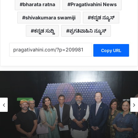
bharata ratna
Pragativahini News
shivakumara swamiji
ಕನ್ನಡ ನ್ಯೂಸ್
ಕನ್ನಡ ಸುದ್ದಿ
ಪ್ರಗತಿವಾಹಿನಿ ನ್ಯೂಸ್
Copy URL
Tech
20 hours ago
‘ಕ್ವಾಂಟಮ್’ ತಂತ್ರಜ್ಞಾನದಲ್ಲಿ ಕರ್ನಾಟಕ ಮುಂಚೂಣಿ:
ಬೆಂಗಳೂರಿಗೆ ಪೂರ್ಣ ಪ್ರಮಾಣದ ಅಮೆರಿಕ ಕಾನ್ಸುಲೇಟ್
ಅಗತ್ಯ: ಸಿಎಂ ಡಿ.ಕೆ.ಶಿವಕುಮಾರ್