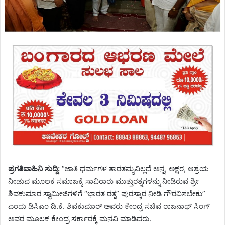
ಪ್ರಗತಿವಾಹಿನಿ ಸುದ್ದಿ:
“ಜಾತಿ ಧರ್ಮಗಳ ತಾರತಮ್ಯವಿಲ್ಲದೆ ಅನ್ನ, ಅಕ್ಷರ, ಆಶ್ರಯ
ನೀಡುವ ಮೂಲಕ ಸಮಾಜಕ್ಕೆ ಸಾವಿರಾರು ಮುತ್ತುರತ್ನಗಳನ್ನು ನೀಡಿರುವ ಶ್ರೀ
ಶಿವಕುಮಾರ ಸ್ವಾಮೀಜಿಗಳಿಗೆ “ಭಾರತ ರತ್ನ” ಪುರಸ್ಕಾರ ನೀಡಿ ಗೌರವಿಸಬೇಕು”
ಎಂದು ಡಿಸಿಎಂ ಡಿ.ಕೆ. ಶಿವಕುಮಾರ್ ಅವರು ಕೇಂದ್ರ ಸಚಿವ ರಾಜನಾಥ್‌ ಸಿಂಗ್‌
ಅವರ ಮೂಲಕ ಕೇಂದ್ರ ಸರ್ಕಾರಕ್ಕೆ ಮನವಿ ಮಾಡಿದರು.