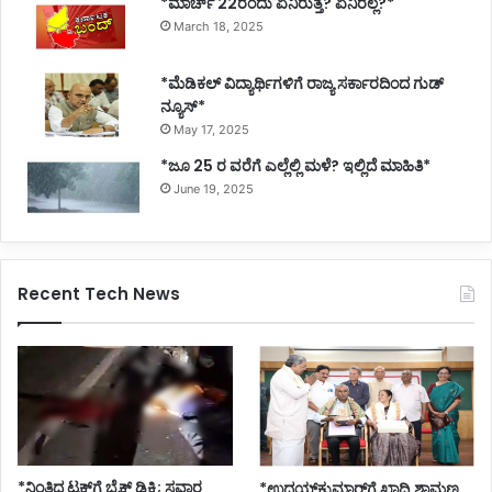
*ಮಾರ್ಚ್ 22ರಂದು ಏನಿರುತ್ತೆ? ಏನಿರಲ್ಲ?*
March 18, 2025
*ಮೆಡಿಕಲ್ ವಿದ್ಯಾರ್ಥಿಗಳಿಗೆ ರಾಜ್ಯ ಸರ್ಕಾರದಿಂದ ಗುಡ್
ನ್ಯೂಸ್*
May 17, 2025
*ಜೂ 25 ರ ವರೆಗೆ ಎಲ್ಲೆಲ್ಲಿ ಮಳೆ? ಇಲ್ಲಿದೆ ಮಾಹಿತಿ*
June 19, 2025
Recent Tech News
*ನಿಂತಿದ್ದ ಟ್ರಕ್‌ಗೆ ಬೈಕ್ ಡಿಕ್ಕಿ; ಸವಾರ
*ಉದಯ್‌ಕುಮಾರ್‌ಗೆ ಖಾದ್ರಿ ಶಾಮಣ್ಣ