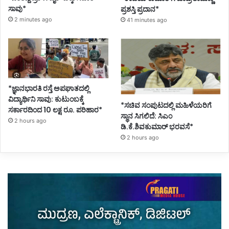
ಸಾವು*
ಪ್ರಶಸ್ತಿ ಪ್ರದಾನ*
2 minutes ago
41 minutes ago
*ಜ್ಞಾನಭಾರತಿ ರಸ್ತೆ ಅಪಘಾತದಲ್ಲಿ
ವಿದ್ಯಾರ್ಥಿನಿ ಸಾವು: ಕುಟುಂಬಕ್ಕೆ
*ಸಚಿವ ಸಂಪುಟದಲ್ಲಿ ಮಹಿಳೆಯರಿಗೆ
ಸರ್ಕಾರದಿಂದ 10 ಲಕ್ಷ ರೂ. ಪರಿಹಾರ*
ಸ್ಥಾನ ಸಿಗಲಿದೆ: ಸಿಎಂ
2 hours ago
ಡಿ.ಕೆ.ಶಿವಕುಮಾರ್ ಭರವಸೆ*
2 hours ago