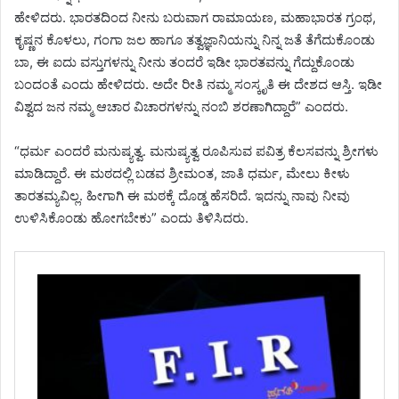
ಹೇಳಿದರು. ಭಾರತದಿಂದ ನೀನು ಬರುವಾಗ ರಾಮಾಯಣ, ಮಹಾಭಾರತ ಗ್ರಂಥ,
ಕೃಷ್ಣನ ಕೊಳಲು, ಗಂಗಾ ಜಲ ಹಾಗೂ ತತ್ವಜ್ಞಾನಿಯನ್ನು ನಿನ್ನ ಜತೆ ತೆಗೆದುಕೊಂಡು
ಬಾ, ಈ ಐದು ವಸ್ತುಗಳನ್ನು ನೀನು ತಂದರೆ ಇಡೀ ಭಾರತವನ್ನು ಗೆದ್ದುಕೊಂಡು
ಬಂದಂತೆ ಎಂದು ಹೇಳಿದರು. ಅದೇ ರೀತಿ ನಮ್ಮ ಸಂಸ್ಕೃತಿ ಈ ದೇಶದ ಆಸ್ತಿ. ಇಡೀ
ವಿಶ್ವದ ಜನ ನಮ್ಮ ಆಚಾರ ವಿಚಾರಗಳನ್ನು ನಂಬಿ ಶರಣಾಗಿದ್ದಾರೆ” ಎಂದರು.
“ಧರ್ಮ ಎಂದರೆ ಮನುಷ್ಯತ್ವ. ಮನುಷ್ಯತ್ವ ರೂಪಿಸುವ ಪವಿತ್ರ ಕೆಲಸವನ್ನು ಶ್ರೀಗಳು
ಮಾಡಿದ್ದಾರೆ. ಈ ಮಠದಲ್ಲಿ ಬಡವ ಶ್ರೀಮಂತ, ಜಾತಿ ಧರ್ಮ, ಮೇಲು ಕೀಳು
ತಾರತಮ್ಯವಿಲ್ಲ. ಹೀಗಾಗಿ ಈ ಮಠಕ್ಕೆ ದೊಡ್ಡ ಹೆಸರಿದೆ. ಇದನ್ನು ನಾವು ನೀವು
ಉಳಿಸಿಕೊಂಡು ಹೋಗಬೇಕು” ಎಂದು ತಿಳಿಸಿದರು.