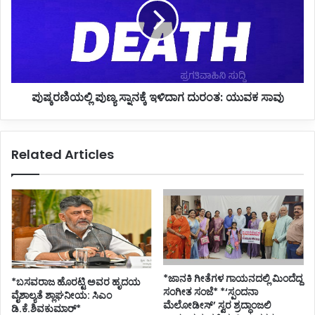
ಇಳಿದಾಗ
ದುರಂತ:
ಯುವಕ
ಸಾವು
ಪುಷ್ಕರಣಿಯಲ್ಲಿ ಪುಣ್ಯ ಸ್ನಾನಕ್ಕೆ ಇಳಿದಾಗ ದುರಂತ: ಯುವಕ ಸಾವು
Related Articles
*ಜಾನಕಿ ಗೀತೆಗಳ ಗಾಯನದಲ್ಲಿ ಮಿಂದೆದ್ದ
*ಬಸವರಾಜ ಹೊರಟ್ಟಿ ಅವರ ಹೃದಯ
ಸಂಗೀತ ಸಂಜೆ* *‘ಸ್ಪಂದನಾ
ವೈಶಾಲ್ಯತೆ ಶ್ಲಾಘನೀಯ: ಸಿಎಂ
ಮೆಲೋಡೀಸ್’ ಸ್ವರ ಶ್ರದ್ಧಾಂಜಲಿ
ಡಿ.ಕೆ.ಶಿವಕುಮಾರ್*