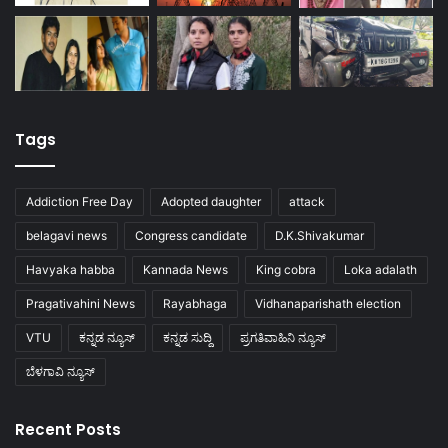
Tags
Addiction Free Day
Adopted daughter
attack
belagavi news
Congress candidate
D.K.Shivakumar
Havyaka habba
Kannada News
King cobra
Loka adalath
Pragativahini News
Rayabhaga
Vidhanaparishath election
VTU
ಕನ್ನಡ ನ್ಯೂಸ್
ಕನ್ನಡ ಸುದ್ದಿ
ಪ್ರಗತಿವಾಹಿನಿ ನ್ಯೂಸ್
ಬೆಳಗಾವಿ ನ್ಯೂಸ್
Recent Posts