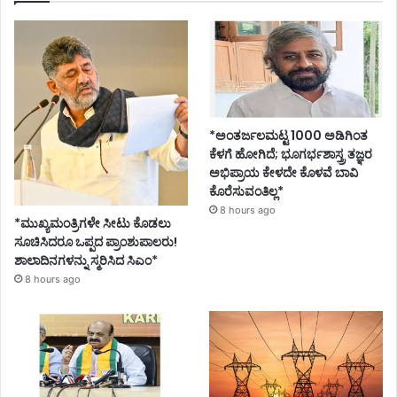
*ಅಂತರ್ಜಲಮಟ್ಟ 1000 ಅಡಿಗಿಂತ
ಕೆಳಗೆ ಹೋಗಿದೆ; ಭೂಗರ್ಭಶಾಸ್ತ್ರ ತಜ್ಞರ
ಅಭಿಪ್ರಾಯ ಕೇಳದೇ ಕೊಳವೆ ಬಾವಿ
ಕೊರೆಸುವಂತಿಲ್ಲ*
8 hours ago
*ಮುಖ್ಯಮಂತ್ರಿಗಳೇ ಸೀಟು ಕೊಡಲು
ಸೂಚಿಸಿದರೂ ಒಪ್ಪದ ಪ್ರಾಂಶುಪಾಲರು!
ಶಾಲಾದಿನಗಳನ್ನು ಸ್ಮರಿಸಿದ ಸಿಎಂ*
8 hours ago