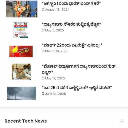
*ಆಗಸ್ಟ್ 21 ರಂದು ಭಾರತ್‌ ಬಂದ್‌ ಗೆ ಕರೆ*
August 18, 2024
*ರಾಜ್ಯ ಸರ್ಕಾರಿ ನೌಕರರ ತುಟ್ಟಿಭತ್ಯೆ ಹೆಚ್ಚಳ*
May 5, 2025
*ಮಾರ್ಚ್ 22ರಂದು ಏನಿರುತ್ತೆ? ಏನಿರಲ್ಲ?*
March 18, 2025
*ಮೆಡಿಕಲ್ ವಿದ್ಯಾರ್ಥಿಗಳಿಗೆ ರಾಜ್ಯ ಸರ್ಕಾರದಿಂದ ಗುಡ್
ನ್ಯೂಸ್*
May 17, 2025
*ಜೂ 25 ರ ವರೆಗೆ ಎಲ್ಲೆಲ್ಲಿ ಮಳೆ? ಇಲ್ಲಿದೆ ಮಾಹಿತಿ*
June 19, 2025
Recent Tech News