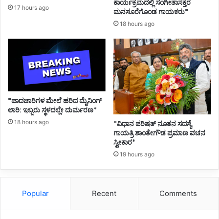
ಕಾರ್ಯಕ್ರಮದಲ್ಲಿ ಸಂಗೀತಾಸಕ್ತರ
17 hours ago
ಮನಸೂರೆಗೊಂಡ ಗಾಯಕರು*
18 hours ago
*ಪಾದಚಾರಿಗಳ ಮೇಲೆ ಹರಿದ ಮೈನಿಂಗ್
ಲಾರಿ: ಇಬ್ಬರು ಸ್ಥಳದಲ್ಲೇ ದುರ್ಮರಣ*
18 hours ago
*ವಿಧಾನ ಪರಿಷತ್ ನೂತನ ಸದಸ್ಯೆ
ಗಾಯತ್ರಿ ಶಾಂತೇಗೌಡ ಪ್ರಮಾಣ ವಚನ
ಸ್ವೀಕಾರ*
19 hours ago
Popular
Recent
Comments