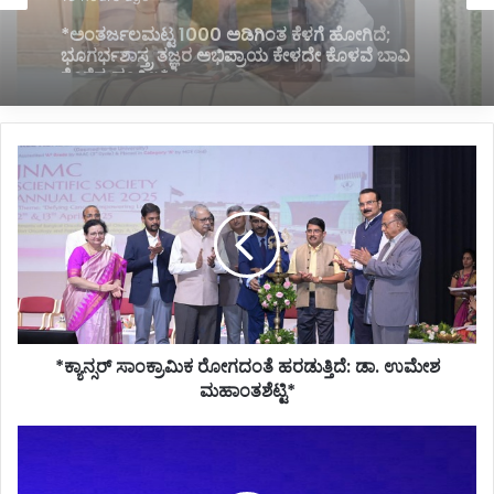
13 hours ago
*ಹೊರಟ್ಟಿಯವರಿಂದ ರಾಜೀನಾಮೆ ಪಡೆದ ಸರ್ಕಾರದ ನಡೆ
ಪರಿಷತ್ ಇಹಾಸದಲ್ಲಿ ಕಪ್ಪು ಚುಕ್ಕೆ:ಬಸವರಾಜ ಬೊಮ್ಮಾಯಿ*
*ಕ್ಯಾನ್ಸರ್
ಸಾಂಕ್ರಾಮಿಕ
ರೋಗದಂತೆ
ಹರಡುತ್ತಿದೆ:
ಡಾ.
ಉಮೇಶ
ಮಹಾಂತಶೆಟ್ಟಿ*
*ಕ್ಯಾನ್ಸರ್ ಸಾಂಕ್ರಾಮಿಕ ರೋಗದಂತೆ ಹರಡುತ್ತಿದೆ: ಡಾ. ಉಮೇಶ
ಮಹಾಂತಶೆಟ್ಟಿ*
ಪುಷ್ಕರಣಿಯಲ್ಲಿ
ಪುಣ್ಯ
ಸ್ನಾನಕ್ಕೆ