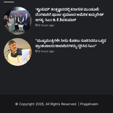
‘ಕ್ವಾಂಟಮ್’ ತಂತ್ರಜ್ಞಾನದಲ್ಲಿ ಕರ್ನಾಟಕ ಮುಂಚೂಣಿ:
ಬೆಂಗಳೂರಿಗೆ ಪೂರ್ಣ ಪ್ರಮಾಣದ ಅಮೆರಿಕ ಕಾನ್ಸುಲೇಟ್
ಅಗತ್ಯ: ಸಿಎಂ ಡಿ.ಕೆ.ಶಿವಕುಮಾರ್
8 hours ago
*ಮುಖ್ಯಮಂತ್ರಿಗಳೇ ಸೀಟು ಕೊಡಲು ಸೂಚಿಸಿದರೂ ಒಪ್ಪದ
ಪ್ರಾಂಶುಪಾಲರು!ಶಾಲಾದಿನಗಳನ್ನು ಸ್ಮರಿಸಿದ ಸಿಎಂ*
8 hours ago
© Copyright 2026, All Rights Reserved | Pragativaini