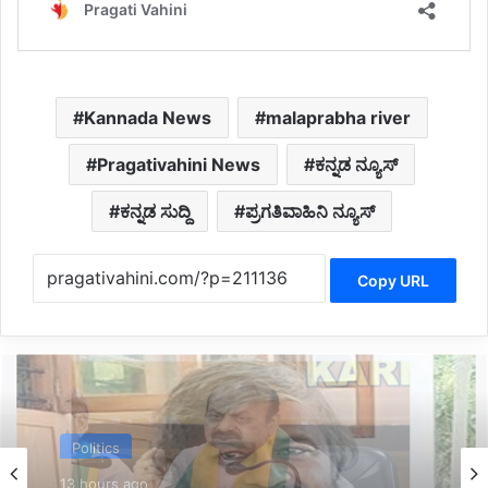
Kannada News
malaprabha river
Pragativahini News
ಕನ್ನಡ ನ್ಯೂಸ್
ಕನ್ನಡ ಸುದ್ದಿ
ಪ್ರಗತಿವಾಹಿನಿ ನ್ಯೂಸ್
Copy URL
Politics