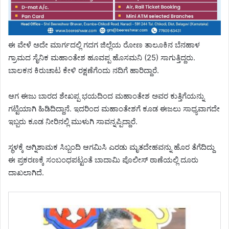
ಈ ವೇಳೆ ಅದೇ ಮಾರ್ಗದಲ್ಲಿ ಗದಗ ಜಿಲ್ಲೆಯ ರೋಣ ತಾಲೂಕಿನ ಬೆನಹಾಳ
ಗ್ರಾಮದ ಸೈನಿಕ ಮಹಾಂತೇಶ ಹೂವಪ್ಪ ಹೊಸಮನಿ (25) ಸಾಗುತ್ತಿದ್ದರು.
ಬಾಲಕನ ಕಿರುಚಾಟ ಕೇಳಿ ರಕ್ಷಣೆಗೆಂದು ನದಿಗೆ ಹಾರಿದ್ದಾರೆ.
ಆಗ ಈಜು ಬಾರದ ಶೇಖಪ್ಪ ಭಯದಿಂದ ಮಹಾಂತೇಶ ಅವರ ಕುತ್ತಿಗೆಯನ್ನು
ಗಟ್ಟಿಯಾಗಿ ಹಿಡಿದಿದ್ದಾನೆ. ಇದರಿಂದ ಮಹಾಂತೇಶಗೆ ಕೂಡ ಈಜಲು ಸಾಧ್ಯವಾಗದೇ
ಇಬ್ಬರು ಕೂಡ ನೀರಿನಲ್ಲಿ ಮುಳುಗಿ ಸಾವನ್ನಪ್ಪಿದ್ದಾರೆ.
ಸ್ಥಳಕ್ಕೆ ಅಗ್ನಿಶಾಮಕ ಸಿಬ್ಬಂದಿ ಆಗಮಿಸಿ ಎರಡು ಮೃತದೇಹವನ್ನು ಹೊರ ತೆಗೆದಿದ್ದು
ಈ ಪ್ರಕರಣಕ್ಕೆ ಸಂಬಂಧಪಟ್ಟಂತೆ ಬಾದಾಮಿ ಪೊಲೀಸ್ ಠಾಣೆಯಲ್ಲಿ ದೂರು
ದಾಖಲಾಗಿದೆ.