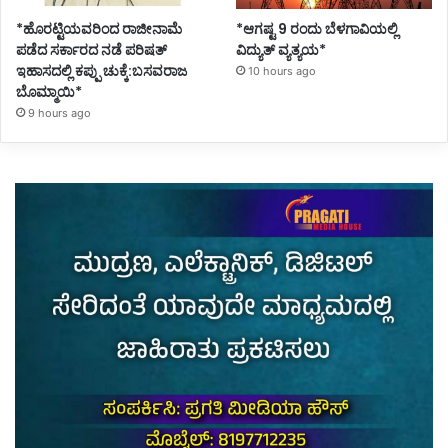
*ಹೊರಟ್ಟಿಯವರಿಂದ ರಾಜೀನಾಮೆ
*ಆಗಷ್ಟ 9 ರಂದು ಬೆಳಗಾವಿಯಲ್ಲಿ
ಪಡೆದ ಸರ್ಕಾರದ ನಡೆ ಪರಿಷತ್
ವಿದ್ಯುತ್ ವ್ಯತ್ಯಯ*
ಇಹಾಸದಲ್ಲಿ ಕಪ್ಪು ಚುಕ್ಕೆ:ಬಸವರಾಜ
10 hours ago
ಬೊಮ್ಮಾಯಿ*
9 hours ago