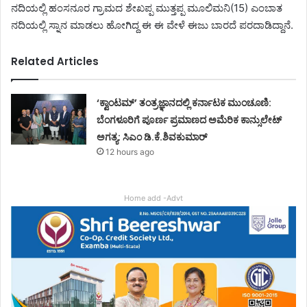
ನದಿಯಲ್ಲಿ ಹಂಸನೂರ ಗ್ರಾಮದ ಶೇಖಪ್ಪ ಮುತ್ತಪ್ಪ ಮೂಲಿಮನಿ(15) ಎಂಬಾತ
ನದಿಯಲ್ಲಿ ಸ್ನಾನ ಮಾಡಲು ಹೋಗಿದ್ದ ಈ ಈ ವೇಳೆ ಈಜು ಬಾರದೆ ಪರದಾಡಿದ್ದಾನೆ.
Related Articles
‘ಕ್ವಾಂಟಮ್’ ತಂತ್ರಜ್ಞಾನದಲ್ಲಿ ಕರ್ನಾಟಕ ಮುಂಚೂಣಿ:
ಬೆಂಗಳೂರಿಗೆ ಪೂರ್ಣ ಪ್ರಮಾಣದ ಅಮೆರಿಕ ಕಾನ್ಸುಲೇಟ್
ಅಗತ್ಯ: ಸಿಎಂ ಡಿ.ಕೆ.ಶಿವಕುಮಾರ್
12 hours ago
Home add -Advt