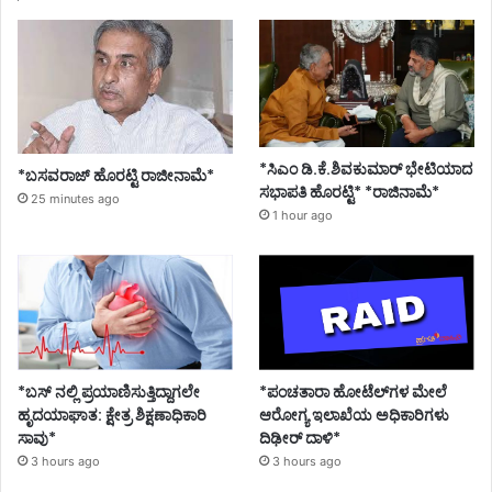
*ಸಿಎಂ ಡಿ.ಕೆ.ಶಿವಕುಮಾರ್ ಭೇಟಿಯಾದ
*ಬಸವರಾಜ್ ಹೊರಟ್ಟಿ ರಾಜೀನಾಮೆ*
ಸಭಾಪತಿ ಹೊರಟ್ಟಿ* *ರಾಜಿನಾಮೆ*
25 minutes ago
1 hour ago
*ಪಂಚತಾರಾ ಹೋಟೆಲ್‌ಗಳ ಮೇಲೆ
*ಬಸ್ ನಲ್ಲಿ ಪ್ರಯಾಣಿಸುತ್ತಿದ್ದಾಗಲೇ
ಆರೋಗ್ಯ ಇಲಾಖೆಯ ಅಧಿಕಾರಿಗಳು
ಹೃದಯಾಘಾತ: ಕ್ಷೇತ್ರ ಶಿಕ್ಷಣಾಧಿಕಾರಿ
ದಿಢೀರ್ ದಾಳಿ*
ಸಾವು*
3 hours ago
3 hours ago