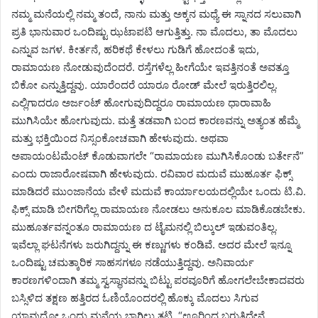
ನಮ್ಮ ಮನೆಯಲ್ಲಿ ನಮ್ಮ ತಂದೆ, ನಾನು ಮತ್ತು ಅಕ್ಕನ ಮಧ್ಯೆ ಈ ಸ್ನಾನದ ಸಲುವಾಗಿ
ಪ್ರತಿ ಭಾನುವಾರ ಒಂದಿಷ್ಟು ಝಟಾಪಟಿ ಆಗುತ್ತಿತ್ತು. ನಾ ಮೊದಲು, ತಾ ಮೊದಲು
ಎನ್ನುವ ಜಗಳ. ಕೀರ್ತನೆ, ಹರಿಕಥೆ ಕೇಳಲು ಗುಡಿಗೆ ಹೋದಂತೆ ಇದು,
ರಾಮಾಯಣ ನೋಡುವುದೆಂದರೆ. ರಸ್ತೆಗಳೆಲ್ಲ ಹೀಗೆಯೇ ಇವತ್ತಿನಂತೆ ಅವತ್ತೂ
ಬಿಕೋ ಎನ್ನುತ್ತಿದ್ದವು. ಯಾರೆಂದರೆ ಯಾರೂ ರೋಡ್ ಮೇಲೆ ಇರುತ್ತಿರಲಿಲ್ಲ.
ಎಲ್ಲಿಗಾದರೂ ಅರ್ಜಂಟ್ ಹೋಗುವುದಿದ್ದರೂ ರಾಮಾಯಣ ಧಾರಾವಾಹಿ
ಮುಗಿಸಿಯೇ ಹೋಗುವುದು. ಮತ್ತೆ ತಡವಾಗಿ ಬಂದ ಕಾರಣವನ್ನು ಅತ್ಯಂತ ಹೆಮ್ಮೆ
ಮತ್ತು ಭಕ್ತಿಯಿಂದ ನಿಸ್ಸಂಕೋಚವಾಗಿ ಹೇಳುವುದು. ಅಥವಾ
ಅಪಾಯಂಟಮೆಂಟ್ ಕೊಡುವಾಗಲೇ “ರಾಮಾಯಣ ಮುಗಿಸಿಕೊಂಡು ಬರ್ತೇನೆ”
ಎಂದು ರಾಜಾರೋಷವಾಗಿ ಹೇಳುವುದು. ರವಿವಾರ ಮದುವೆ ಮುಹೂರ್ತ ಫಿಕ್ಸ್
ಮಾಡಿದರೆ ಮುಂಜಾನೆಯ ವೇಳೆ ಮದುವೆ ಕಾರ್ಯಾಲಯದಲ್ಲಿಯೇ ಒಂದು ಟಿ.ವಿ.
ಫಿಕ್ಸ್ ಮಾಡಿ ಬೀಗರಿಗೆಲ್ಲ ರಾಮಾಯಣ ನೋಡಲು ಅನುಕೂಲ ಮಾಡಿಕೊಡಬೇಕು.
ಮುಹೂರ್ತವನ್ನಂತೂ ರಾಮಾಯಣ ದ ಟೈಮನಲ್ಲಿ ಬಿಲ್ಕುಲ್ ಇಡುವಂತಿಲ್ಲ.
ಇವೆಲ್ಲಾ ಘಟನೆಗಳು ಜರುಗಿದ್ದನ್ನು ಈ ಕಣ್ಣುಗಳು ಕಂಡಿವೆ. ಅದರ ಮೇಲೆ ಇನ್ನೂ
ಒಂದಿಷ್ಟು ಚಮತ್ಕಾರಿಕ ಸಾಹಸಗಳೂ ನಡೆಯುತ್ತಿದ್ದವು. ಅನಿವಾರ್ಯ
ಕಾರಣಗಳಿಂದಾಗಿ ತಮ್ಮ ಸ್ವಸ್ಥಾನವನ್ನು ಬಿಟ್ಟು ಪರವೂರಿಗೆ ಹೋಗಲೇಬೇಕಾದವರು
ಬಸ್ಸಿಳಿದ ತಕ್ಷಣ ಹತ್ತಿರದ ಓಣಿಯೊಂದರಲ್ಲಿ ಹೊಕ್ಕು ಮೊದಲು ಸಿಗುವ
ಯಾವುದೋ ಒಂದು ಮನೆಯ ಬಾಗಿಲು ತಟ್ಟಿ, “ಊರಿಂದ ಬರುತ್ತಿದ್ದೇನೆ,