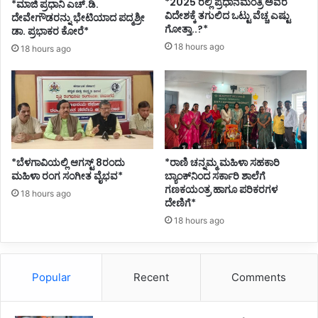
*2025 ರಲ್ಲಿ ಪ್ರಧಾನಮಂತ್ರಿ ಅವರ
*ಮಾಜಿ ಪ್ರಧಾನಿ ಎಚ್.ಡಿ.
ರ
ವಿದೇಶಕ್ಕೆ ತಗುಲಿದ ಒಟ್ಟು ವೆಚ್ಚ ಎಷ್ಟು
ದೇವೇಗೌಡರನ್ನು ಭೇಟಿಯಾದ ಪದ್ಮಶ್ರೀ
ಗೋತ್ತಾ..?*
ಡಾ. ಪ್ರಭಾಕರ ಕೋರೆ*
18 hours ago
18 hours ago
*ಬೆಳಗಾವಿಯಲ್ಲಿ ಆಗಸ್ಟ್ 8ರಂದು
*ರಾಣಿ ಚನ್ನಮ್ಮ ಮಹಿಳಾ ಸಹಕಾರಿ
ಮಹಿಳಾ ರಂಗ ಸಂಗೀತ ವೈಭವ*
ಬ್ಯಾಂಕ್‌ನಿಂದ ಸರ್ಕಾರಿ ಶಾಲೆಗೆ
ಗಣಕಯಂತ್ರ ಹಾಗೂ ಪರಿಕರಗಳ
18 hours ago
ದೇಣಿಗೆ*
18 hours ago
Popular
Recent
Comments