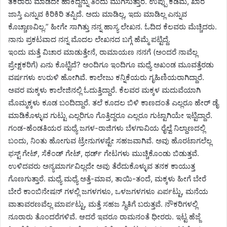
ತಕರಾರು ಮಾಡದೇ ಹಾಕಿದ್ದನ್ನು ತಿಂದು ಮುಗಿಸುತ್ತಾರೆ. ಉಪ್ಪು ಕಡಿಮೆ, ಖಾರ
ಜಾಸ್ತಿ ಎನ್ನುವ ಕಿರಿಕಿರಿ ತಪ್ಪಿದೆ. ಅದು ಮಾಡಿಲ್ಲ, ಇದು ಮಾಡಿಲ್ಲ ಎನ್ನುವ
ಕೊಚ್ಚಾಣವಿಲ್ಲ.” ಹೀಗೇ ಸಾಗಿತ್ತು ನನ್ನ ಹಾಸ್ಯ ಲೇಖನ. ಓದಿದ ಕೆಲವರು ಮೆಚ್ಚಿದರು.
ನಾನು ಪ್ರಕಟವಾದ ನನ್ನ ಮೊದಲ ಲೇಖನದ ಬಗ್ಗೆ ಹೆಮ್ಮೆ ಪಟ್ಟಿದ್ದೆ.
ಇಂದು ಮತ್ತೆ ವಿಚಾರ ಮಾಡುತ್ತೇನೆ, ರಾಮಾಯಣ ನನಗೆ (ಅಂದರೆ ನಾವೆಲ್ಲ
ಪ್ರೇಕ್ಷಕರಿಗೆ) ಏನು ಕೊಟ್ಟಿದೆ? ಅಂದಿಗೂ ಇಂದಿಗೂ ಮಧ್ಯೆ ಅಖಂಡ ಮೂವತ್ತೆರಡು
ವರ್ಷಗಳು ಉರುಳಿ ಹೋಗಿವೆ. ಕಾಲೇಜು ಕನ್ನಿಕೆಯರು ಗೃಹಿಣಿಯರಾಗಿದ್ದಾರೆ.
ಅವರ ಮಕ್ಕಳು ಕಾಲೇಜಿನಲ್ಲಿ ಓದುತ್ತಿದ್ದಾರೆ. ಕೆಲವರ ಮಕ್ಕಳ ಮದುವೆಯಾಗಿ
ಮೊಮ್ಮಕ್ಕಳು ಕೂಡ ಬಂದಿದ್ದಾರೆ. ತಲೆ ಕೂದಲ ಬಿಳಿ ಕಾಣದಂತೆ ಎಲ್ಲರೂ ಹೇರ್ ಡೈ
ಮಾಡಿಕೊಳ್ಳುವ ಗುಟ್ಟು ಎಲ್ಲರಿಗೂ ಗೊತ್ತಿದ್ದರೂ ಎಲ್ಲರೂ ಗುಟ್ಟಾಗಿಯೇ ಇಟ್ಟಿದ್ದಾರೆ.
ಗಂಡ-ಹೆಂಡತಿಯರ ಮಧ್ಯೆ ಜಗಳ-ರಾಜಿಗಳು ಬೆಳಗಾವಿಯ ರೈಲ್ವೆ ನಿಲ್ದಾಣದಲ್ಲಿ
ಬಂದು, ನಿಂತು ಹೋಗುವ ಟ್ರೇನುಗಳಷ್ಟೇ ಸಹಜವಾಗಿವೆ. ಅವು ಹೊರಟಾಗಲೆಲ್ಲ
ಫಸ್ಟ್ ಗೇಟ್, ಸೆಕೆಂಡ್ ಗೇಟ್, ಥರ್ಡ್ ಗೇಟಗಳು ಮುಚ್ಚಿಕೊಂಡು ಬಿಡುತ್ತವೆ.
ಉಳಿದವರು ಅನ್ಯಮಾರ್ಗವಿಲ್ಲದೇ ಅವು ತೆರೆದುಕೊಳ್ಳುವ ತನಕ‌ ಕಾಯುತ್ತ
ಗೊಣಗುತ್ತಾರೆ. ಮಧ್ಯೆ ಮಧ್ಯೆ ಅತ್ತೆ-ಮಾವ, ತಾಯಿ-ತಂದೆ, ಮಕ್ಕಳು ಹೀಗೆ ಬೇರೆ
ಬೇರೆ ಕಾಂಬಿನೇಷನ್ ಗಳಲ್ಲಿ ಜಗಳಗಳೂ, ಒಳಜಗಳಗಳೂ ಏರ್ಪಟ್ಟು, ಮನೆಯ
ವಾತಾವರಣವೆಲ್ಲ ಮಾರ್ಪಟ್ಟು, ಮತ್ತೆ ಸಹಜ ಸ್ಥಿತಿಗೆ ಬರುತ್ತವೆ. ನೌಕರಿಗಳಲ್ಲಿ
ನೂರಾರು ತೊಂದರೆಗಳಿವೆ. ಆದರೆ ಇವರೂ ರಾಮನಂತೆ ಧೀರರು. ಇಟ್ಟ ಹೆಜ್ಜೆ