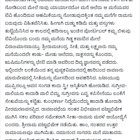
ನೋಡಿಬಂದ ಮೇಲೆ ನಾವು ಯಾರ್ಯಾರದೋ ಮನೆ ಅಲೆದು ಆ ಮನೆಯವರ
ಟಿವಿ ಹೊಂದಿರುವ ಅಹಮಿಕೆಯನ್ನು ನೋಡುವುದಕ್ಕಿಂತ ನಮ್ಮ ‌ಮನೆಗೇ ರಾಮನು
ಬರುವುದು ವಿಹಿತವೆನಿಸಿತು. ಹೀಗಾಗಿ ದುಡ್ಡು ಕಡಿಮೆ ಮತ್ತು ವಸ್ತುಗಳು
ತುಟ್ಟಿಯೆನಿಸಿದ ಆ ಕಾಲದಲ್ಲಿ ಹದಿನಾಲ್ಕು ಇಂಚಿನ ಪೋರ್ಟಬಲ್ ಕಪ್ಪು ಬಿಳುಪು
ಟಿವಿಯೊಂದು ಬಂದು ನಮ್ಮ ಮನೆಯ ಗಿಡ್ಡ ಕಪಾಟಿನ ಮೇಲೆ
ವಿರಾಜಮಾನವಾಯ್ತು. ಶ್ರೀರಾಮಚಂದ್ರ, ಸೀತೆ, ಮತ್ತು ಲಕ್ಷ್ಮಣರು ನಮ್ಮ
ಮನೆಯಿಂದಲೇ ಕಾಡು- ಮೇಡು ಅಲೆದರು, ರಾಕ್ಷಸರನ್ನು ಕೊಂದರು,
ಋಷಿಮುನಿಗಳನ್ನು ಭೇಟಿ ಮಾಡಿ ಅವರಿಂದ ದಿವ್ಯ ಜ್ಞಾನವನ್ನು ಪಡೆದರು.
ಇಲ್ಲಿಂದಲೇ ಲಂಕೆಯಿಂದ ತನ್ನ ಪುಷ್ಪಕವಿಮಾನದಲ್ಲಿ ಹಾರಿಬಂದ ರಾವಣನು
ಮಾರುವೇಷದಲ್ಲಿ ಸೀತೆಯನ್ನು ಮೋಸದಿಂದ ಅಪಹರಿಸಿದ. ಜಟಾಯುವು
ಮುಪ್ಪಿನಲ್ಲೂ ಅವನ ಸಂಗಡ ಕಾದು ಸ್ತ್ರೀ ಅಸ್ಮಿತೆಗಾಗಿ ಹೋರಾಡಿದ. ಸುಗ್ರೀವ-
ವಾಲಿಯರು ಕಾದಾಡಿ ವಾಲಿ ಬಿದ್ದು, ಸುಗ್ರೀವನು ಎದ್ದ. ಕಪಿಸೇನೆಯು ಲಂಕೆಗೆ
ಸೇತುವೆಯನ್ನು ಕಟ್ಟಿತು. ಕುಂಭಕರ್ಣ ನಿದ್ದೆಯಿಂದೆದ್ದು ಹಾರಾಡಿ ಹೋರಾಡಿ
ವೀರಮರಣವನಪ್ಪಿದ. ರಾವಣವಧೆಯ ನಂತರ ವಿಭೀಷಣನ ಪಟ್ಟಾಭಿಷೇಕ
ಮುಗಿಸಿ ಸಕಲ ಪರಿವಾರ ಸಮೇತರಾಗಿ ಸೀತಾ-ರಾಮರು ಮರಳಿ ಅಯೋಧ್ಯೆಗೆ
ಬಂದರು. ಶ್ರೀರಾಮ ಪಟ್ಟಾಭಿಷೇಕ ನಡೆಯಿತು. ಹಾಂ, ನಂತರದ ಉತ್ತರ
ರಾಮಾಯಣವೂ ಮುಗಿಯಿತು. ರಮಾನಂದ ಸಾಗರರು ಮನೆ ಮಾತಾದರು.