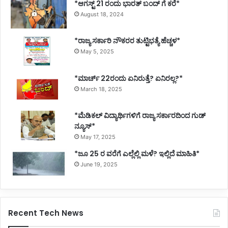
*ಆಗಸ್ಟ್ 21 ರಂದು ಭಾರತ್‌ ಬಂದ್‌ ಗೆ ಕರೆ*
August 18, 2024
*ರಾಜ್ಯ ಸರ್ಕಾರಿ ನೌಕರರ ತುಟ್ಟಿಭತ್ಯೆ ಹೆಚ್ಚಳ*
May 5, 2025
*ಮಾರ್ಚ್ 22ರಂದು ಏನಿರುತ್ತೆ? ಏನಿರಲ್ಲ?*
March 18, 2025
*ಮೆಡಿಕಲ್ ವಿದ್ಯಾರ್ಥಿಗಳಿಗೆ ರಾಜ್ಯ ಸರ್ಕಾರದಿಂದ ಗುಡ್
ನ್ಯೂಸ್*
May 17, 2025
*ಜೂ 25 ರ ವರೆಗೆ ಎಲ್ಲೆಲ್ಲಿ ಮಳೆ? ಇಲ್ಲಿದೆ ಮಾಹಿತಿ*
June 19, 2025
Recent Tech News