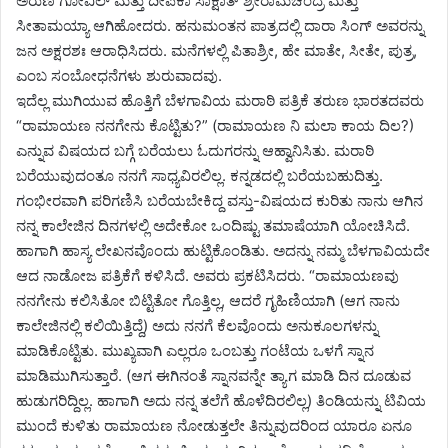
ಅರುಣ ಗೋವಿಲ್ ಮತ್ತು ದೀಪಿಕಾ ಸಾಕ್ಷಾತ್ ಶ್ರೀರಾಮಚಂದ್ರ ಮತ್ತು
ಸೀತಾಮಯ್ಯಾ ಆಗಿಹೋದರು. ಹನುಮಂತನ ಪಾತ್ರದಲ್ಲಿ ದಾರಾ ಸಿಂಗ್ ಅವರನ್ನು
ಜನ ಅಕ್ಷರಶಃ ಆರಾಧಿಸಿದರು. ಮನೆಗಳಲ್ಲಿ ಪಿತಾಶ್ರೀ, ಹೇ ಮಾತೇ, ಸೀತೇ, ಪುತ್ರ,
ಎಂಬ ಸಂಬೋಧನೆಗಳು ಶುರುವಾದವು.
ಇದೆಲ್ಲ ಮುಗಿಯುವ ಹೊತ್ತಿಗೆ ಬೆಳಗಾವಿಯ ಮರಾಠಿ ಪತ್ರಿಕೆ ತರುಣ ಭಾರತದವರು
“ರಾಮಾಯಣ ನನಗೇನು ಕೊಟ್ಟಿತು?” (ರಾಮಾಯಣ ನಿ ಮಲಾ ಕಾಯ ದಿಲ?)
ಎನ್ನುವ ವಿಷಯದ ಬಗ್ಗೆ ಬರೆಯಲು ಓದುಗರನ್ನು ಆಹ್ವಾನಿಸಿತು. ಮರಾಠಿ
ಬರೆಯುವುದಂತೂ ನನಗೆ ಸಾಧ್ಯವಿರಲಿಲ್ಲ. ಕನ್ನಡದಲ್ಲಿ ಬರೆಯಬಹುದಿತ್ತು.
ಗಂಭೀರವಾಗಿ ಪರಿಗಣಿಸಿ ಬರೆಯಬೇಕಿದ್ದ ವಸ್ತು-ವಿಷಯದ ಕುರಿತು ನಾನು ಆಗಿನ
ನನ್ನ ಕಾಲೇಜಿನ ದಿನಗಳಲ್ಲಿ ಅದೇಕೋ ಒಂದಿಷ್ಟು ತಮಾಷೆಯಾಗಿ ಯೋಚಿಸಿದೆ.
ಹಾಗಾಗಿ ಹಾಸ್ಯ ಲೇಖನವೊಂದು ಹುಟ್ಟಿಕೊಂಡಿತು. ಅದನ್ನು ನಮ್ಮ ಬೆಳಗಾವಿಯದೇ
ಆದ ನಾಡೋಜ ಪತ್ರಿಕೆಗೆ ಕಳಿಸಿದೆ. ಅವರು ಪ್ರಕಟಿಸಿದರು. “ರಾಮಾಯಣವು
ನನಗೇನು ಕಲಿಸಿತೋ ಬಿಟ್ಟಿತೋ ಗೊತ್ತಿಲ್ಲ, ಆದರೆ ಗೃಹಿಣಿಯಾಗಿ (ಆಗ ನಾನು
ಕಾಲೇಜಿನಲ್ಲಿ ಕಲಿಯಿತ್ತಿದ್ದೆ) ಅದು ನನಗೆ ಕೆಲವೊಂದು ಅನುಕೂಲಗಳನ್ನು
ಮಾಡಿಕೊಟ್ಟಿತು.‌ ಮುಖ್ಯವಾಗಿ ಎಲ್ಲರೂ ಒಂಬತ್ತು ಗಂಟೆಯ ಒಳಗೆ ಸ್ನಾನ
ಮಾಡಿಮುಗಿಸುತ್ತಾರೆ. (ಆಗ ಈಗಿನಂತೆ ಸ್ನಾನವನ್ನೇ ತ್ಯಾಗ ಮಾಡಿ ದಿನ ದೂಡುವ
ಹುಡುಗರಿದ್ದಿಲ್ಲ. ಹಾಗಾಗಿ ಅದು ನನ್ನ ತಲೆಗೆ ಹೊಳೆದಿರಲಿಲ್ಲ) ತಿಂಡಿಯನ್ನು ಟಿವಿಯ
ಮುಂದೆ ಕುಳಿತು ರಾಮಾಯಣ ನೋಡುತ್ತಲೇ ತಿನ್ನುವುದರಿಂದ ಯಾರೂ ಏನೂ