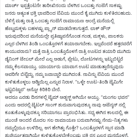
ಮಾರ್ಚ್ ಇಪ್ಪತ್ತೆಂಟನೇ ತಾರೀಖಿನಂದು ಬೆಳಗಿನ ಒಂಬತ್ತು ಗಂಟೆಗೆ ಸಾಕಷ್ಟು
ಜನರು ಅತ್ಯಂತ ಭಕ್ತಿ ಭಾವದಿಂದ ಟಿವಿಯ ಮುಂದೆ ಕೈ ಮುಗಿದು ಕುಳಿತಿರಬಹುದು.
ಬೆಳಿಗ್ಗೆ ಮತ್ತು ರಾತ್ರಿ ಒಂಬತ್ತು ಗಂಟೆಗೆ ರಾಮಾಯಣ ಅಂದ್ರೆ ಮನೆಯಲ್ಲಿ
ಹೆಣ್ಣುಮಕ್ಕಳು ಬಹಳಷ್ಟು ಪ್ಲ್ಯಾನ್ ಮಾಡಬೇಕಾಗುತ್ತದೆ. ಲಾಕ್ ಡೌನ್
ಇರುವುದರಿಂದ ಮನೆಯಲ್ಲೇ ಪ್ರತಿಷ್ಠಾಪನೆಗೊಂಡ ಗಂಡ, ಮಕ್ಕಳು, ಪಾಲಕರು
ಎಲ್ಲರ ಬೆಳಗಿನ ತಿಂಡಿ ಒಂಬತ್ತೊರಳಗೆ ತಯಾರಾಗಬೇಕು. ಇಲ್ಲವೆಂದರೆ ಹತ್ತರವರೆಗೆ
ಕಾಯುವರಾರು? ಮತ್ತೆ ರಾತ್ರಿ ಒಂಬತ್ತೊರೊಳಗೆ ರಾತ್ರಿ ಊಟದ ತಯಾರಿ ಮುಗಿದು
ಡೈನಿಂಗ್ ಟೇಬಲ್ ಮೇಲೆ ಎಲ್ಲ ಅಡುಗೆ, ಪ್ಲೇಟು, ಲೋಟಗಳನ್ನು ಇಟ್ಟುಬಿಟ್ಟರೆ
ನಮ್ಮ ಕೆಲಸವಾಯ್ತು. ಯಾರ್ಯಾರು ಯಾವಾಗ ಊಟ ಮಾಡುತ್ತಾರೆನ್ನುವುದು
ಅವರಿಗೇ ಬಿಟ್ಟಿದ್ದು. ನಮ್ಮ ಜವಾಬ್ದಾರಿ ಮುಗಿದಂತೆ. ನಾವಿನ್ನು ಟಿವಿಯ ಮುಂದೆ
ಕುಳಿತುಕೊಳ್ಳಲು ಅಡ್ಡಿಯಿಲ್ಲ ಎನ್ನುವ ನಿರಾಳ. “ಒಳ್ಳೇ ಊಟ-ತಿಂಡಿ ಟೈಮಿಗೇ
ಇಟ್ಟಬಿಟ್ಟಾರ” ಅನ್ನೋ ಕಿರಿಕಿರಿ ಬೇರೆ.
ಆದರೂ ಎರಡು ದಿನಗಳಲ್ಲಿ ಟೈಮ್ ಅಡ್ಜಸ್ಟ್ ಆಗಿಯೇ ಆಯ್ತು. “ಮಂಗಲ ಭವನ”
ಎಂದು ಅದರಲ್ಲಿ ಟೈಟಲ್ ಸಾಂಗ್ ಶುರುವಾಗುವುದಕ್ಕೂ ನಾವು ಅಟೆನ್ಶನ್ ನಲ್ಲಿ
ಕೂತುಕೊಳ್ಳುವುದಕ್ಕೂ ಸರಿಯಾಗಲು ಪ್ರಾರಂಭಿಸಿತು. ಸಧ್ಯ ಈಗಿನ ಕಾಲದಲ್ಲಿ, ಈ
ಮುಂಚೆ ಅಂದರೆ ಮೊದಲ ಸಲ ರಾಮಾಯಣ ಬರುವಾಗಿನಷ್ಟು ನೇಮ-ನಿತ್ಯಗಳು
ನಮ್ಮಲ್ಲಿಯೂ ಉಳಿದಿಲ್ಲ. ಆಗ ಹೇಗಿತ್ತು ಗೊತ್ತೇ? ಒಂಬತ್ತೊರಳಗೆ ಸ್ನಾನ ಮಾಡಿ
ಶುಚಿರ್ಭೂತರಾಗಿಯೇ ಕುಳಿತುಕೊಳ್ಳಬೇಕೆಂಬಷ್ಟು ಭಕ್ತಿ ರಸ ಎಲ್ಲರ ಮನದೊಳಗೆ.