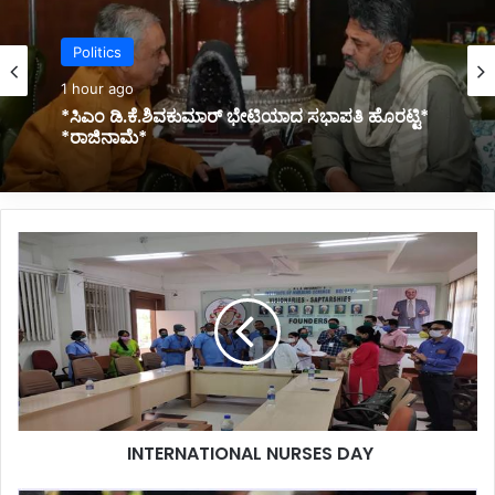
Latest
3 hours ago
*ಬಸ್ ನಲ್ಲಿ ಪ್ರಯಾಣಿಸುತ್ತಿದ್ದಾಗಲೇ ಹೃದಯಾಘಾತ: ಕ್ಷೇತ್ರ
ಶಿಕ್ಷಣಾಧಿಕಾರಿ ಸಾವು*
I
N
T
E
R
N
A
T
INTERNATIONAL NURSES DAY
I
O