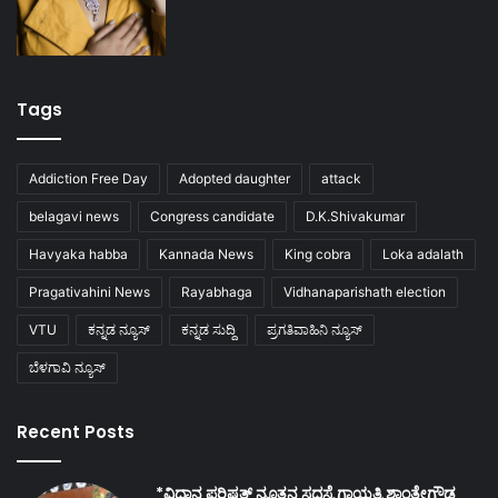
Tags
Addiction Free Day
Adopted daughter
attack
belagavi news
Congress candidate
D.K.Shivakumar
Havyaka habba
Kannada News
King cobra
Loka adalath
Pragativahini News
Rayabhaga
Vidhanaparishath election
VTU
ಕನ್ನಡ ನ್ಯೂಸ್
ಕನ್ನಡ ಸುದ್ದಿ
ಪ್ರಗತಿವಾಹಿನಿ ನ್ಯೂಸ್
ಬೆಳಗಾವಿ ನ್ಯೂಸ್
Recent Posts
*ವಿಧಾನ ಪರಿಷತ್ ನೂತನ ಸದಸ್ಯೆ ಗಾಯತ್ರಿ ಶಾಂತೇಗೌಡ