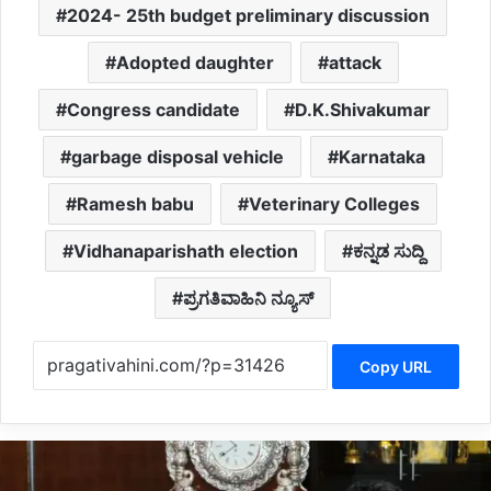
2024- 25th budget preliminary discussion
Adopted daughter
attack
Congress candidate
D.K.Shivakumar
garbage disposal vehicle
Karnataka
Ramesh babu
Veterinary Colleges
Vidhanaparishath election
ಕನ್ನಡ ಸುದ್ದಿ
ಪ್ರಗತಿವಾಹಿನಿ ನ್ಯೂಸ್
Copy URL