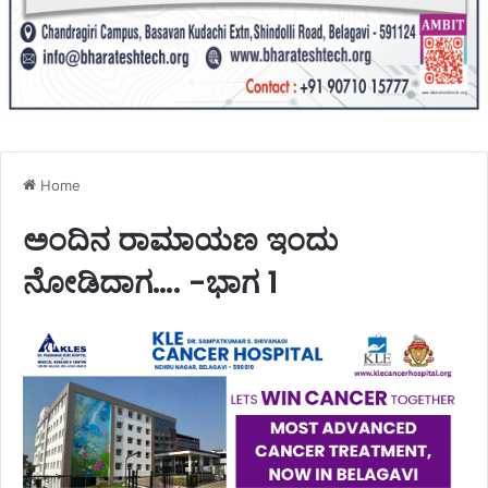
Home
ಅಂದಿನ ರಾಮಾಯಣ ಇಂದು
ನೋಡಿದಾಗ…. -ಭಾಗ 1