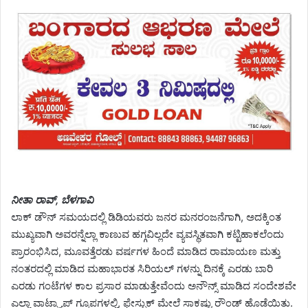
ನೀತಾ ರಾವ್, ಬೆಳಗಾವಿ
ಲಾಕ್ ಡೌನ್‌ ಸಮಯದಲ್ಲಿ ಡಿಡಿಯವರು ಜನರ ಮನರಂಜನೆಗಾಗಿ, ಅದಕ್ಕಿಂತ
ಮುಖ್ಯವಾಗಿ ಅವರನ್ನೆಲ್ಲಾ ಕಾಣುವ ಹಗ್ಗವಿಲ್ಲದೇ ವ್ಯವಸ್ಥಿತವಾಗಿ ಕಟ್ಟಿಹಾಕಲೆಂದು
ಪ್ರಾರಂಭಿಸಿದ, ಮೂವತ್ತೆರಡು ವರ್ಷಗಳ ಹಿಂದೆ ಮಾಡಿದ ರಾಮಾಯಣ ಮತ್ತು
ನಂತರದಲ್ಲಿ ಮಾಡಿದ ಮಹಾಭಾರತ ಸಿರಿಯಲ್ ಗಳನ್ನು ದಿನಕ್ಕೆ ಎರಡು ಬಾರಿ
ಎರಡು ಗಂಟೆಗಳ ಕಾಲ ಪ್ರಸಾರ ಮಾಡುತ್ತೇವೆಂದು ಅನೌನ್ಸ್ ಮಾಡಿದ ಸಂದೇಶವೇ
ಎಲ್ಲಾ ವಾಟ್ಸ್ಯಾಪ್ ಗ್ರೂಪಗಳಲ್ಲಿ, ಫೇಸ್ಬುಕ್ ಮೇಲೆ ಸಾಕಷ್ಟು ರೌಂಡ್ ಹೊಡೆಯಿತು.