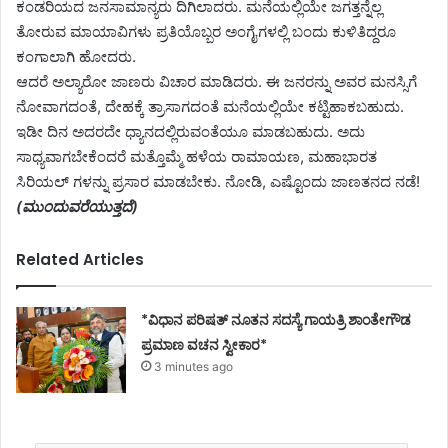
ಕಂಡರಿಯದ ಜನಸಾಮಾನ್ಯರು ದಿಗಿಲಾದರು. ಮನೆಯಲ್ಲಿಯೇ ಜಗತ್ತನ್ನೆಲ್ಲ
ತೋರುವ ಮಾಯಾವಿಗಳು ಪ್ರತಿಯೊಬ್ಬರ ಅಂಗೈಗಳಲ್ಲಿ ಬಂದು ಕುಳಿತಿದ್ದರೂ
ಕಂಗಾಲಾಗಿ ಹೋದರು.
ಆದರೆ ಅಲ್ಯಾರೋ ಜಾಣರು ವಿಚಾರ ಮಾಡಿದರು. ಈ ಜನರನ್ನು ಅವರ ಮನಸ್ಸಿಗೆ
ನೋವಾಗದಂತೆ, ದೇಹಕ್ಕೆ ತ್ರಾಸಾಗದಂತೆ ಮನೆಯಲ್ಲಿಯೇ ಕಟ್ಟಿಹಾಕಬಹುದು.
ಇಡೀ ದಿನ ಅದರದೇ ಧ್ಯಾನದಲ್ಲಿರುವಂತೆಯೂ ಮಾಡಬಹುದು. ಅದು
ಸಾಧ್ಯವಾಗಬೇಕೆಂದರೆ ಮತ್ತೊಮ್ಮೆ ಹಳೆಯ ರಾಮಾಯಣ, ಮಹಾಭಾರತ
ಸಿರಿಯಲ್ ಗಳನ್ನು ಪ್ರಸಾರ ಮಾಡಬೇಕು. ನೋಡಿ, ಎಷ್ಟೊಂದು ಜಾಣತನದ ನಡೆ!
(ಮುಂದುವರೆಯುತ್ತದೆ)
Related Articles
*ವಿಧಾನ ಪರಿಷತ್ ನೂತನ ಸದಸ್ಯೆ ಗಾಯತ್ರಿ ಶಾಂತೇಗೌಡ
ಪ್ರಮಾಣ ವಚನ ಸ್ವೀಕಾರ*
3 minutes ago