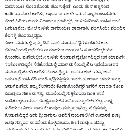
ರಾಮಾಯಣ ನೋಡಿಕೊಂಡು ಹೋಗುತ್ತೇನೆ” ಎಂದು ಹೇಳಿ ಹಕ್ಕಿನಿಂದ
ಕುರ್ಚಿಯ ಮೇಲೆ ಕುಳಿತು, ಅಥವಾ ಈಗಾಗಲೇ ಇರುವ ಎಲ್ಲ ಸಿಂಹಾಸನಗಳ
ಮೇಲೆ ಹಿರಿಯ ಜನರು ವಿರಾಜಮಾನರಾಗಿದ್ದರೆ, ಉಳಿದವರಿಗಾಗಿ ಹಾಸಿದ ಚಾಪೆ,
ಜಮಖಾನೆಯ ಮೇಲೆ ಕುಳಿತು ರಾಮಾಯಣ ಧಾರಾವಾಹಿ ಮುಗಿಸಿಯೇ ಮುಂದಿನ
ಕೆಲಸಕ್ಕೆ ಹೊರಡುತ್ತಿದ್ದರು.
ಬಹಳ ಮನೆಗಳಲ್ಲಿ ಇನ್ನೂ ಟಿವಿ ಎಂಬ ಮಾಯಾಪೆಟ್ಟಿಗೆ ಬಂದಿರದ ಕಾಲ.
ಬೆಳಗಾವಿಯಲ್ಲಿ ಅನೇಕರು ರಾಮಾಯಣ ಧಾರಾವಾಹಿ ನೋಡಲಿಕ್ಕಾಗಿಯೇ
ಕೊಂಡರು. ಮನೆಯಲ್ಲಿಯೇ ಕುಳಿತು ನೋಡುವ ವೈಭೋಗವಿಲ್ಲದ ಜನ ಯಾವುದೇ
ಸಂಕೋಚವಿಲ್ಲದೇ ನೆರೆಹೊರೆಯಲ್ಲಿ ಯಾರ ಮನೆಯಲ್ಲಿ ಟಿವಿ ಇದೆಯೋ‌ಅವರ
ಮನೆಯಲ್ಲಿ ಹೋಗಿ ಕುಳಿತು ನೋಡುತ್ತಿದ್ದರು. ಅವರೂ ಕುರ್ಚಿಗಳು, ಚಾಪೆ,
ಜಮಖಾನೆ ಹಾಸಿ ರೆಡಿ ಮಾಡಿ ಇಟ್ಟಿರುತ್ತಿದ್ದರು. ಇವರು ಹೋದಾಗ ಅವರು ಇನ್ನೂ
ಅಡುಗೆಮನೆಯ ತಮ್ಮ ಕೆಲಸದಲ್ಲೇ ತೊಡಗಿಕೊಂಡಿದ್ದರೆ ಇವರಿಗೆ ಸಕಾರಣ ಕೋಪ
ಬರುವುದು ಸಹಜವಾಗಿತ್ತು. ಮೂಲೆಯಲ್ಲಿ ಸುತ್ತಿಕೊಂಡು ನಿಂತ ಚಾಪೆ
ಹಾಸಿಕೊಳ್ಳಲು ಯಾವ ದೊಣ್ಣೆನಾಯಕನ ಪರ್ಮಿಷನ್ನೂ ಬೇಕಿರಲಿಲ್ಲ. ಮಧ್ಯೆ
ಕುಡಿಯಲು ನೀರು-ಪಾರು ಕೇಳುವುದು ನಮ್ಮ ಹಕ್ಕಾಗಿತ್ತು. ಹೆಚ್ಚಿನದನ್ನು
ಕೊಡುವುದಿದ್ದರೆ ಅದು ಶ್ರೀರಾಮನು ಅವರಿಗೆ ದಯಪಾಲಿಸಿದ ಉದಾರತೆ ಮತ್ತು
ಅತಿಥಿ ಸತ್ಕಾರದ ಪಾಠವೆಂದುಕೊಳ್ಳಬಹುದು. ಹೀಗೆ ನಾವು ಒಂದಿಷ್ಟು
ಎಪಿಸೋಡುಗಳನ್ನು ಅವರಿವರ ಮನೆಬಾಗಿಲಿಗೆ ಹೋಗಿ ಒಳನಡೆದು ಕೆಳಗೆ ಕುಳಿತು