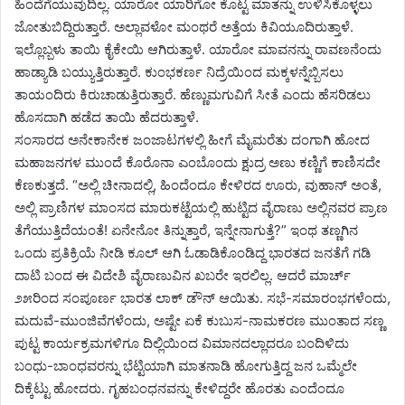
ಹಿಂದೆಗೆಯುವುದಿಲ್ಲ. ಯಾರೋ ಯಾರಿಗೋ ಕೊಟ್ಟ ಮಾತನ್ನು ಉಳಿಸಿಕೊಳ್ಳಲು
ಜೋತುಬಿದ್ದಿರುತ್ತಾರೆ. ಅಲ್ಲಾವಳೋ ಮಂಥರೆ ಅತ್ತೆಯ ಕಿವಿಯೂದಿರುತ್ತಾಳೆ.
ಇಲ್ಲೊಬ್ಬಳು ತಾಯಿ ಕೈಕೇಯಿ ಆಗಿರುತ್ತಾಳೆ. ಯಾರೋ ಮಾವನನ್ನು ರಾವಣನೆಂದು
ಹಾಡ್ಯಾಡಿ ಬಯ್ಯುತ್ತಿರುತ್ತಾರೆ. ಕುಂಭಕರ್ಣ ನಿದ್ರೆಯಿಂದ ಮಕ್ಕಳನ್ನೆಬ್ಬಿಸಲು
ತಾಯಂದಿರು ಕಿರುಚಾಡುತ್ತಿರುತ್ತಾರೆ. ಹೆಣ್ಣುಮಗುವಿಗೆ ಸೀತೆ ಎಂದು ಹೆಸರಿಡಲು
ಹೊಸದಾಗಿ ಹಡೆದ ತಾಯಿ ಹೆದರುತ್ತಾಳೆ.
ಸಂಸಾರದ ಅನೇಕಾನೇಕ ಜಂಜಾಟಗಳಲ್ಲಿ ಹೀಗೆ ಮೈಮರೆತು ದಂಗಾಗಿ ಹೋದ
ಮಹಾಜನಗಳ ಮುಂದೆ ಕೊರೊನಾ ಎಂಬೊಂದು ಕ್ಷುದ್ರ ಅಣು ಕಣ್ಣಿಗೆ ಕಾಣಿಸದೇ
ಕೆಣಕುತ್ತದೆ. “ಅಲ್ಲಿ ಚೀನಾದಲ್ಲಿ, ಹಿಂದೆಂದೂ ಕೇಳಿರದ ಊರು, ವುಹಾನ್ ಅಂತೆ,
ಅಲ್ಲಿ ಪ್ರಾಣಿಗಳ ಮಾಂಸದ ಮಾರುಕಟ್ಟೆಯಲ್ಲಿ ಹುಟ್ಟಿದ ವೈರಾಣು ಅಲ್ಲಿನವರ ಪ್ರಾಣ
ತೆಗೆಯುತ್ತಿದೆಯಂತೆ! ಏನೇನೋ ತಿನ್ನುತ್ತಾರೆ, ಇನ್ನೇನಾಗುತ್ತೆ?” ಇಂಥ ತಣ್ಣಗಿನ
ಒಂದು ‌ಪ್ರತಿಕ್ರಿಯೆ ನೀಡಿ ಕೂಲ್ ಆಗಿ ಓಡಾಡಿಕೊಂಡಿದ್ದ ಭಾರತದ ಜನತೆಗೆ ಗಡಿ
ದಾಟಿ ಬಂದ ಈ‌ ವಿದೇಶಿ ವೈರಾಣುವಿನ ಖಬರೇ ಇರಲಿಲ್ಲ. ಆದರೆ ಮಾರ್ಚ್
೨೫ರಿಂದ ಸಂಪೂರ್ಣ ಭಾರತ ಲಾಕ್ ಡೌನ್ ಆಯಿತು. ಸಭೆ-ಸಮಾರಂಭಗಳೆಂದು,
ಮದುವೆ-ಮುಂಜಿವೆಗಳೆಂದು, ಅಷ್ಟೇ ಏಕೆ ಕುಬುಸ-ನಾಮಕರಣ ಮುಂತಾದ ಸಣ್ಣ
ಪುಟ್ಟ ಕಾರ್ಯಕ್ರಮಗಳಿಗೂ ದಿಲ್ಲಿಯಿಂದ ವಿಮಾನದಲ್ಲಾದರೂ ಬಂದಿಳಿದು
ಬಂಧು-ಬಾಂಧವರನ್ನು ಭೆಟ್ಟಿಯಾಗಿ ಮಾತನಾಡಿ ಹೋಗುತ್ತಿದ್ದ ಜನ ಒಮ್ಮೆಲೇ
ದಿಕ್ಕೆಟ್ಟು ಹೋದರು. ಗೃಹಬಂಧನವನ್ನು ಕೇಳಿದ್ದರೇ ಹೊರತು ಎಂದೆಂದೂ