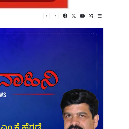
Facebook
X
YouTube
Random Article
Sidebar