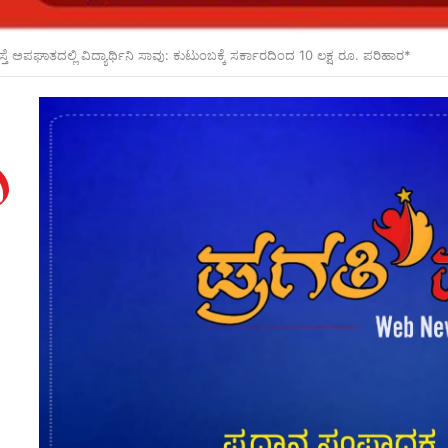
ಲ್ಲಿ ಮಹಿಳೆಯರಿಗೆ ಸ್ಥಾನ ಸಿಗಲಿದೆ: ಸಿಎಂ ಡಿ.ಕೆ.ಶಿವಕುಮಾರ್ ಭರವಸೆ*