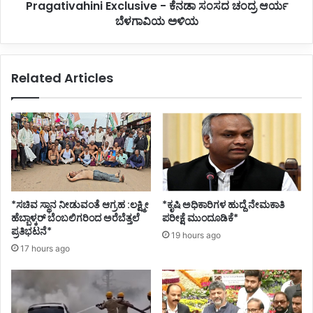
Pragativahini Exclusive - ಕೆನಡಾ ಸಂಸದ ಚಂದ್ರ ಆರ್ಯ
ಟ
h
ರ್
ಬೆಳಗಾವಿಯ ಅಳಿಯ
i
n
i
E
Related Articles
x
c
l
u
s
i
v
e
-
*ಸಚಿವ ಸ್ಥಾನ ನೀಡುವಂತೆ ಆಗ್ರಹ :ಲಕ್ಷ್ಮೀ
*ಕೃಷಿ ಅಧಿಕಾರಿಗಳ ಹುದ್ದೆ ನೇಮಕಾತಿ
ಕೆ
ಹೆಬ್ಬಾಳ್ಕರ್ ಬೆಂಬಲಿಗರಿಂದ ಅರೆಬೆತ್ತಲೆ
ಪರೀಕ್ಷೆ ಮುಂದೂಡಿಕೆ*
ನ
ಪ್ರತಿಭಟನೆ*
19 hours ago
ಡಾ
17 hours ago
ಸಂ
ಸ
ದ
ಚಂ