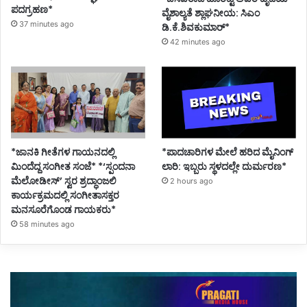
ಪದಗ್ರಹಣ*
ವೈಶಾಲ್ಯತೆ ಶ್ಲಾಘನೀಯ: ಸಿಎಂ
37 minutes ago
ಡಿ.ಕೆ.ಶಿವಕುಮಾರ್*
42 minutes ago
*ಜಾನಕಿ ಗೀತೆಗಳ ಗಾಯನದಲ್ಲಿ
*ಪಾದಚಾರಿಗಳ ಮೇಲೆ ಹರಿದ ಮೈನಿಂಗ್
ಮಿಂದೆದ್ದ ಸಂಗೀತ ಸಂಜೆ* *‘ಸ್ಪಂದನಾ
ಲಾರಿ: ಇಬ್ಬರು ಸ್ಥಳದಲ್ಲೇ ದುರ್ಮರಣ*
ಮೆಲೋಡೀಸ್’ ಸ್ವರ ಶ್ರದ್ಧಾಂಜಲಿ
2 hours ago
ಕಾರ್ಯಕ್ರಮದಲ್ಲಿ ಸಂಗೀತಾಸಕ್ತರ
ಮನಸೂರೆಗೊಂಡ ಗಾಯಕರು*
58 minutes ago