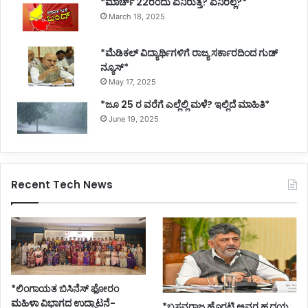
*ಮಾರ್ಚ್ 22ರಂದು ಏನಿರುತ್ತೆ? ಏನಿರಲ್ಲ?*
March 18, 2025
*ಮೆಡಿಕಲ್ ವಿದ್ಯಾರ್ಥಿಗಳಿಗೆ ರಾಜ್ಯ ಸರ್ಕಾರದಿಂದ ಗುಡ್
ನ್ಯೂಸ್*
May 17, 2025
*ಜೂ 25 ರ ವರೆಗೆ ಎಲ್ಲೆಲ್ಲಿ ಮಳೆ? ಇಲ್ಲಿದೆ ಮಾಹಿತಿ*
June 19, 2025
Recent Tech News
*ಲಿಂಗಾಯತ ಬಿಸಿನೆಸ್ ಫೋರಂ
ಮಹಿಳಾ ವಿಭಾಗದ ಉದ್ಘಾಟನೆ-
*ಬಸವರಾಜ ಹೊರಟ್ಟಿ ಅವರ ಹೃದಯ