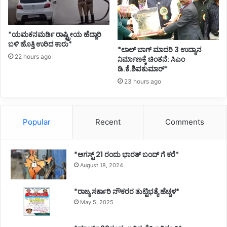
ದ್
ರ
ಆ
ರ್
*ಯಮಕನಮರ್ಡಿ ರಾಷ್ಟ್ರೀಯ ಹೆದ್ದಾರಿ
ಯ
ಬಳಿ ಹೊತ್ತಿ ಉರಿದ ಕಾರು*
*ಲಾಲ್ ಬಾಗ್ ಮಾದರಿ 3 ಉದ್ಯಾನ
ಬೆ
22 hours ago
ನಿರ್ಮಾಣಕ್ಕೆ ಚಿಂತನೆ: ಸಿಎಂ
ಳ
ಡಿ.ಕೆ.ಶಿವಕುಮಾರ್*
ಗಾ
23 hours ago
ವಿ
ಯ
ಅ
ಳಿ
Popular
Recent
Comments
ಯ
*ಆಗಸ್ಟ್ 21 ರಂದು ಭಾರತ್‌ ಬಂದ್‌ ಗೆ ಕರೆ*
August 18, 2024
*ರಾಜ್ಯ ಸರ್ಕಾರಿ ನೌಕರರ ತುಟ್ಟಿಭತ್ಯೆ ಹೆಚ್ಚಳ*
May 5, 2025