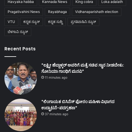
Havyaka habba
Kannada News
King cobra
Loka adalath
Pragativahini News
Rayabhaga
Vidhanaparishath election
VTU
ಕನ್ನಡ ನ್ಯೂಸ್
ಕನ್ನಡ ಸುದ್ದಿ
ಪ್ರಗತಿವಾಹಿನಿ ನ್ಯೂಸ್
ಬೆಳಗಾವಿ ನ್ಯೂಸ್
Recent Posts
*ಲಕ್ಷ್ಮೀ ಹೆಬ್ಬಾಳ್ಕರ್ ಅವರಿಗೆ ಮತ್ತೆ ಸಚಿವ ಸ್ಥಾನ ನೀಡಬೇಕು:
ಸೋನಿಯಾ ಗಾಂಧಿಗೆ ಮನವಿ*
11 minutes ago
*ಲಿಂಗಾಯತ ಬಿಸಿನೆಸ್ ಫೋರಂ ಮಹಿಳಾ ವಿಭಾಗದ
ಉದ್ಘಾಟನೆ-ಪದಗ್ರಹಣ*
37 minutes ago