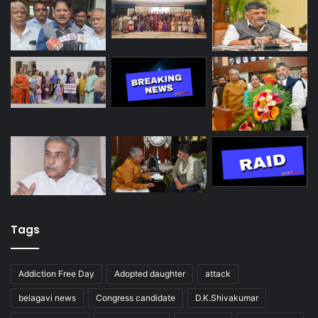
Tags
Addiction Free Day
Adopted daughter
attack
belagavi news
Congress candidate
D.K.Shivakumar