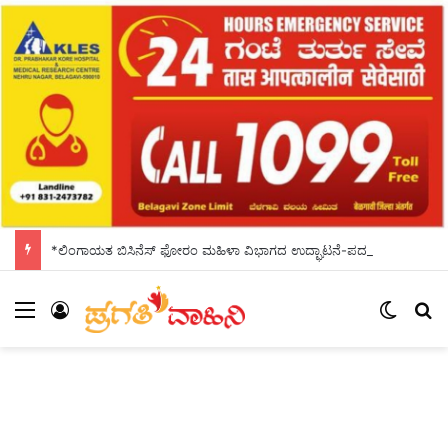
*ಲಿಂಗಾಯತ ಬಿಸಿನೆಸ್ ಫೋರಂ ಮಹಿಳಾ ವಿಭಾಗದ ಉದ್ಘಾಟನೆ-ಪದಗ್ರಹಣ*
Menu
Log In
Switch
S