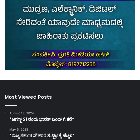
Most Viewed Posts
August 18, 2024
*ಆಗಸ್ಟ್ 21 ರಂದು ಭಾರತ್‌ ಬಂದ್‌ ಗೆ ಕರೆ*
May 5, 2025
*ರಾಜ್ಯ ಸರ್ಕಾರಿ ನೌಕರರ ತುಟ್ಟಿಭತ್ಯೆ ಹೆಚ್ಚಳ*