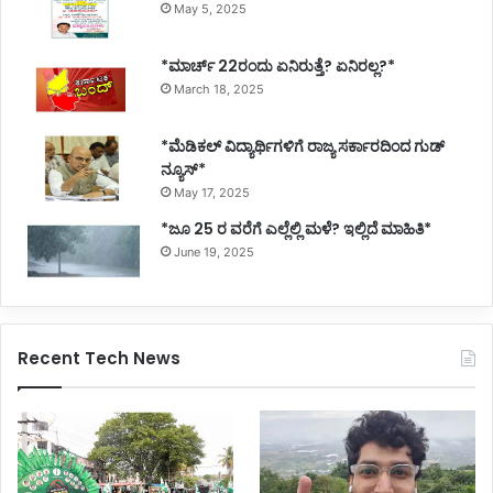
May 5, 2025
*ಮಾರ್ಚ್ 22ರಂದು ಏನಿರುತ್ತೆ? ಏನಿರಲ್ಲ?*
March 18, 2025
*ಮೆಡಿಕಲ್ ವಿದ್ಯಾರ್ಥಿಗಳಿಗೆ ರಾಜ್ಯ ಸರ್ಕಾರದಿಂದ ಗುಡ್
ನ್ಯೂಸ್*
May 17, 2025
*ಜೂ 25 ರ ವರೆಗೆ ಎಲ್ಲೆಲ್ಲಿ ಮಳೆ? ಇಲ್ಲಿದೆ ಮಾಹಿತಿ*
June 19, 2025
Recent Tech News