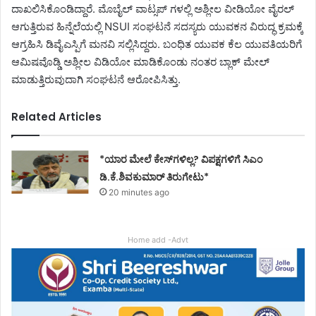
ದಾಖಲಿಸಿಕೊಂಡಿದ್ದಾರೆ. ಮೊಬೈಲ್ ವಾಟ್ಸಪ್ ಗಳಲ್ಲಿ ಅಶ್ಲೀಲ ವೀಡಿಯೋ ವೈರಲ್
ಆಗುತ್ತಿರುವ ಹಿನ್ನೆಲೆಯಲ್ಲಿ NSUI ಸಂಘಟನೆ ಸದಸ್ಯರು ಯುವಕನ ವಿರುದ್ಧ ಕ್ರಮಕ್ಕೆ
ಆಗ್ರಹಿಸಿ ಡಿವೈಎಸ್ಪಿಗೆ ಮನವಿ ಸಲ್ಲಿಸಿದ್ದರು. ಬಂಧಿತ ಯುವಕ ಕೆಲ ಯುವತಿಯರಿಗೆ
ಆಮಿಷವೊಡ್ಡಿ ಅಶ್ಲೀಲ ವಿಡಿಯೋ ಮಾಡಿಕೊಂಡು ನಂತರ ಬ್ಲಾಕ್ ಮೇಲ್
ಮಾಡುತ್ತಿರುವುದಾಗಿ ಸಂಘಟನೆ ಆರೋಪಿಸಿತ್ತು.
Related Articles
*ಯಾರ ಮೇಲೆ ಕೇಸ್‌ಗಳಿಲ್ಲ? ವಿಪಕ್ಷಗಳಿಗೆ ಸಿಎಂ
ಡಿ.ಕೆ.ಶಿವಕುಮಾರ್ ತಿರುಗೇಟು*
20 minutes ago
Home add -Advt