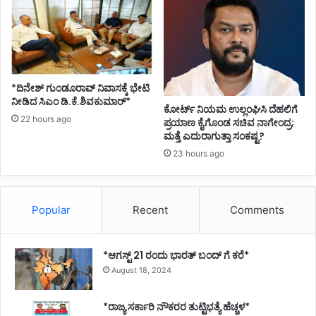
*ದಿನೇಶ್ ಗುಂಡೂರಾವ್ ನಿವಾಸಕ್ಕೆ ಭೇಟಿ
ನೀಡಿದ ಸಿಎಂ ಡಿ.ಕೆ.ಶಿವಕುಮಾರ್*
ಕೋರ್ಟ್ ನಿಯಮ ಉಲ್ಲಂಘಿಸಿ ದೆಹಲಿಗೆ
22 hours ago
ಪ್ರಯಾಣ ಕೈಗೊಂಡ ಸಚಿವ ನಾಗೇಂದ್ರ;
ಮತ್ತೆ ಎದುರಾಗುತ್ತಾ ಸಂಕಷ್ಟ?
23 hours ago
Popular
Recent
Comments
*ಆಗಸ್ಟ್ 21 ರಂದು ಭಾರತ್‌ ಬಂದ್‌ ಗೆ ಕರೆ*
August 18, 2024
*ರಾಜ್ಯ ಸರ್ಕಾರಿ ನೌಕರರ ತುಟ್ಟಿಭತ್ಯೆ ಹೆಚ್ಚಳ*