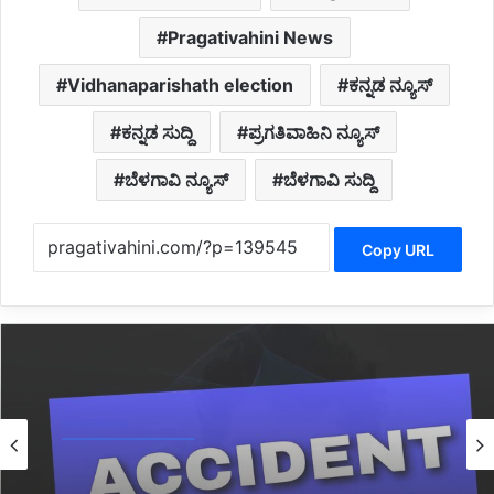
Pragativahini News
Vidhanaparishath election
ಕನ್ನಡ ನ್ಯೂಸ್
ಕನ್ನಡ ಸುದ್ದಿ
ಪ್ರಗತಿವಾಹಿನಿ ನ್ಯೂಸ್
ಬೆಳಗಾವಿ ನ್ಯೂಸ್
ಬೆಳಗಾವಿ ಸುದ್ದಿ
Copy URL
Karnataka News
3 hours ago
*BREAKING: ಬಸ್ ಪಲ್ಟಿಯಾಗಿ ಓರ್ವ ಯುವಕ ಸಾವು: