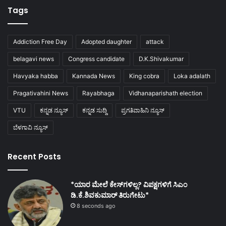
Tags
Addiction Free Day
Adopted daughter
attack
belagavi news
Congress candidate
D.K.Shivakumar
Havyaka habba
Kannada News
King cobra
Loka adalath
Pragativahini News
Rayabhaga
Vidhanaparishath election
VTU
ಕನ್ನಡ ನ್ಯೂಸ್
ಕನ್ನಡ ಸುದ್ದಿ
ಪ್ರಗತಿವಾಹಿನಿ ನ್ಯೂಸ್
ಬೆಳಗಾವಿ ನ್ಯೂಸ್
Recent Posts
*ಯಾರ ಮೇಲೆ ಕೇಸ್‌ಗಳಿಲ್ಲ? ವಿಪಕ್ಷಗಳಿಗೆ ಸಿಎಂ
ಡಿ.ಕೆ.ಶಿವಕುಮಾರ್ ತಿರುಗೇಟು*
8 seconds ago