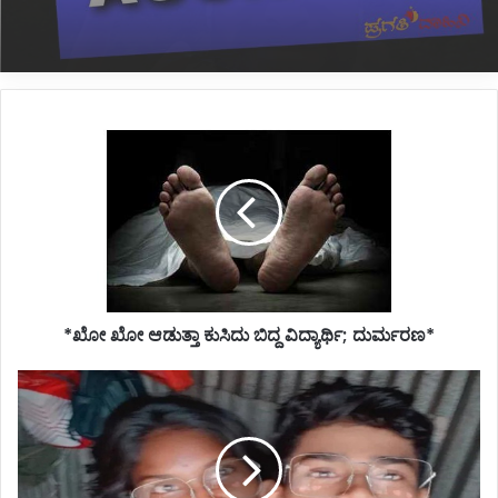
ಹಲವರ ಸ್ಥಿತಿ ಗಂಭೀರ*
*ಖೋ
ಖೋ
ಆಡುತ್ತಾ
ಕುಸಿದು
ಬಿದ್ದ
ವಿದ್ಯಾರ್ಥಿ;
ದುರ್ಮರಣ*
*ಖೋ ಖೋ ಆಡುತ್ತಾ ಕುಸಿದು ಬಿದ್ದ ವಿದ್ಯಾರ್ಥಿ; ದುರ್ಮರಣ*
ಪ್ರೇಮಿಗಳ
ಆತ್ಮಹತ್ಯೆಗೆ
ಕಾರಣವಾದ
ತಪ್ಪು
ಕಲ್ಪನೆ