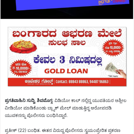
ಪ್ರಗತಿವಾಹಿನಿ ಸುದ್ದಿ, ಶಿವಮೊಗ್ಗ:
ವಿಡಿಯೋ ಕಾಲ್ ನಲ್ಲಿದ್ದ ಯುವತಿಯರ ಅಶ್ಲೀಲ
ವೀಡಿಯೋ ಮಾಡಿಕೊಂಡು ಬ್ಲ್ಯಾಕ್ ಮೇಲ್ ಮಾಡುತ್ತಿದ್ದ ಆರೋಪದಡಿ
ಯುವಕನನ್ನು ಪೊಲೀಸರು ಬಂಧಿಸಿದ್ದಾರೆ.
ಪ್ರತೀಕ್ (22) ಬಂಧಿತ. ಈತನ ವಿರುದ್ಧ ಪೊಲೀಸರು ಸ್ವಯಂಪ್ರೇರಿತ ಪ್ರಕರಣ