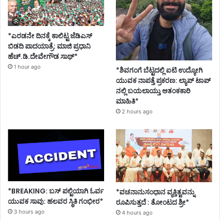
*ಎರಡನೇ ದಿನಕ್ಕೆ ಕಾಲಿಟ್ಟ ಜೆಡಿಎಸ್
ಬಿಡದಿ ಪಾದಯಾತ್ರೆ: ಮಾಜಿ ಪ್ರಧಾನಿ
ಹೆಚ್.ಡಿ.ದೇವೇಗೌಡ ಸಾಥ್*
1 hour ago
*ಶಿವಗಂಗೆ ಬೆಟ್ಟದಲ್ಲಿ ಐಟಿ ಉದ್ಯೋಗಿ
ಯುವಕ ನಾಪತ್ತೆ ಪ್ರಕರಣ: ಲ್ಯಾಪ್ ಟಾಪ್
ನಲ್ಲಿ ಬಯಲಾಯ್ತು ಆತಂಕಕಾರಿ
ಮಾಹಿತಿ*
2 hours ago
*BREAKING: ಬಸ್ ಪಲ್ಟಿಯಾಗಿ ಓರ್ವ
*ವಚನಾನುಸಂಧಾನ ವ್ಯಕ್ತಿತ್ವವನ್ನು
ಯುವಕ ಸಾವು: ಹಲವರ ಸ್ಥಿತಿ ಗಂಭೀರ*
ರೂಪಿಸುತ್ತದೆ : ತೋಂಟದ ಶ್ರೀ*
3 hours ago
4 hours ago