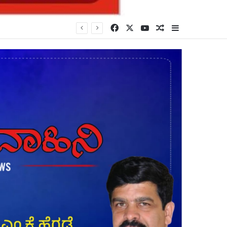
Facebook
X
YouTube
Random Article
Sidebar
*ಬೆಳಗಾವಿ–ಗೋವಾ ಸೌಹಾರ್ಧತೆ ಇನ್ನಷ್ಟು ಬಲಗೊಳ್ಳಲಿ: ಪ್ರತಿಮಾ ಧೋಂಡ್* *ಬಿಸಿಸಿಐ ನೂತನ ಪದಾಧಿಕಾರಿಗಳ ಪದಗ್ರಹಣ ಸಮಾರಂಭ* *News in Kannada, English, Marathi*