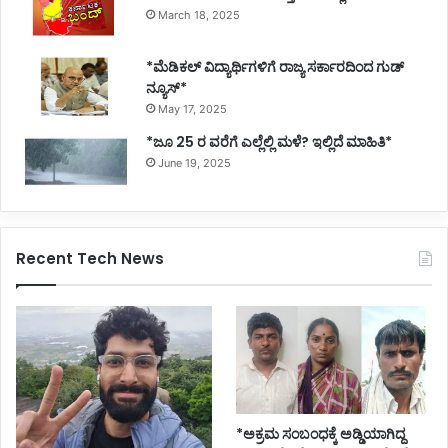
March 18, 2025
*ಮೆಡಿಕಲ್ ವಿದ್ಯಾರ್ಥಿಗಳಿಗೆ ರಾಜ್ಯ ಸರ್ಕಾರದಿಂದ ಗುಡ್
ನ್ಯೂಸ್*
May 17, 2025
*ಜೂ 25 ರ ವರೆಗೆ ಎಲ್ಲೆಲ್ಲಿ ಮಳೆ? ಇಲ್ಲಿದೆ ಮಾಹಿತಿ*
June 19, 2025
Recent Tech News
*ಅಕ್ರಮ ಸಂಬಂಧಕ್ಕೆ ಅಡ್ಡಿಯಾಗಿದ್ದ