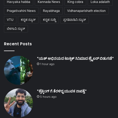
Havyaka habba
Kannada News
King cobra
Loka adalath
Pragativahini News
Rayabhaga
Vidhanaparishath election
VTU
ಕನ್ನಡ ನ್ಯೂಸ್
ಕನ್ನಡ ಸುದ್ದಿ
ಪ್ರಗತಿವಾಹಿನಿ ನ್ಯೂಸ್
ಬೆಳಗಾವಿ ನ್ಯೂಸ್
Recent Posts
*ಯಶ್ ಅಭಿನಯದ ಟಾಕ್ಸಿಕ್ ಸಿನಿಮಾದ ಟ್ರೈಲರ್ ಬಿಡುಗಡೆ*
1 hour ago
*ಟ್ರೆಕ್ಕಿಂಗ್ ಗೆ ತೆರಳಿದ್ದ ಯುವಕ ನಾಪತ್ತೆ*
5 hours ago