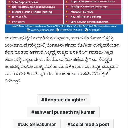
ಈ ಸಂಬಂಧ ಟ್ವೀಟ್ ಮಾಡಿರುವ ಸುಧಾಕರ್​​, ಇಂತಹ​ ಕೊರೋನಾ ಬಿಕ್ಕಟ್ಟು
ಉಂಟಾಗಿರುವ ಪರಿಸ್ಥಿಯಲ್ಲಿ ಬೆಂಗಳೂರು ನಗರದ ಕೊವೀಡ್ ಉಸ್ತುವಾರಿಯಾಗಿ
ಕೆಲಸ ಮಾಡುವ ಅವಕಾಶ ಸಿಕ್ಕಿದ್ದಕ್ಕೆ ರಾಜ್ಯದ ಜನತೆ ಕೆಲಸ ಮಾಡಲು ಸಿಕ್ಕಿದ
ಅವಕಾಶಕ್ಕೆ ಧನ್ಯವಾದಗಳು. ಕೊರೋನಾ ನಿರ್ವಹಣೆಯಲ್ಲಿ ಸಿಎಂ ನೇತೃತ್ವದ
ತಂಡದಲ್ಲಿ ದೇಶವೇ ಮೆಚ್ಚುವಂತ ಪ್ರಾಮಾಣಿಕ ಕಾರ್ಯ ಮಾಡಿದ್ದಕ್ಕೆ ಹೆಮ್ಮೆಯಿದೆ
ಎಂದು ಬರೆದುಕೊಂಡಿದ್ದಾರೆ. ಈ ಮೂಲಕ ಕಂದಾಯ ಸಚಿವರಿಗೆ ಠಕ್ಕರ್
ನೀಡಿದ್ದಾರೆ.
Adopted daughter
ashwani puneeth raj kumar
D.K.Shivakumar
social media post