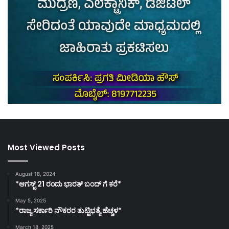
Most Viewed Posts
August 18, 2024
*ಆಗಸ್ಟ್ 21 ರಂದು ಭಾರತ್‌ ಬಂದ್‌ ಗೆ ಕರೆ*
May 5, 2025
*ರಾಜ್ಯ ಸರ್ಕಾರಿ ನೌಕರರ ತುಟ್ಟಿಭತ್ಯೆ ಹೆಚ್ಚಳ*
March 18, 2025