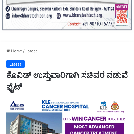
Home
/
Latest
Latest
ಕೊವಿಡ್ ಉಸ್ತುವಾರಿಗಾಗಿ ಸಚಿವರ ನಡುವೆ
ಫೈಟ್