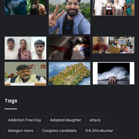
Tags
Addiction Free Day
Adopted daughter
attack
belagavi news
Congress candidate
D.K.Shivakumar