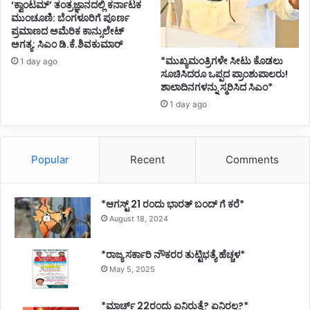
‘ಕ್ವಾಂಟಮ್’ ತಂತ್ರಜ್ಞಾನದಲ್ಲಿ ಕರ್ನಾಟಕ
ಮುಂಚೂಣಿ: ಬೆಂಗಳೂರಿಗೆ ಪೂರ್ಣ
ಪ್ರಮಾಣದ ಅಮೆರಿಕ ಕಾನ್ಸುಲೇಟ್
ಅಗತ್ಯ: ಸಿಎಂ ಡಿ.ಕೆ.ಶಿವಕುಮಾರ್
*ಮುಖ್ಯಮಂತ್ರಿಗಳೇ ಸೀಟು ಕೊಡಲು
1 day ago
ಸೂಚಿಸಿದರೂ ಒಪ್ಪದ ಪ್ರಾಂಶುಪಾಲರು!
ಶಾಲಾದಿನಗಳನ್ನು ಸ್ಮರಿಸಿದ ಸಿಎಂ*
1 day ago
Popular
Recent
Comments
*ಆಗಸ್ಟ್ 21 ರಂದು ಭಾರತ್‌ ಬಂದ್‌ ಗೆ ಕರೆ*
August 18, 2024
*ರಾಜ್ಯ ಸರ್ಕಾರಿ ನೌಕರರ ತುಟ್ಟಿಭತ್ಯೆ ಹೆಚ್ಚಳ*
May 5, 2025
*ಮಾರ್ಚ್ 22ರಂದು ಏನಿರುತ್ತೆ? ಏನಿರಲ್ಲ?*