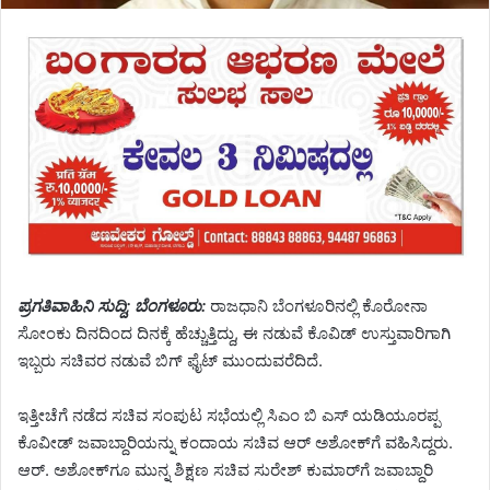
ಪ್ರಗತಿವಾಹಿನಿ ಸುದ್ದಿ; ಬೆಂಗಳೂರು:
ರಾಜಧಾನಿ ಬೆಂಗಳೂರಿನಲ್ಲಿ ಕೊರೋನಾ
ಸೋಂಕು ದಿನದಿಂದ ದಿನಕ್ಕೆ ಹೆಚ್ಚುತ್ತಿದ್ದು, ಈ ನಡುವೆ ಕೊವಿಡ್ ಉಸ್ತುವಾರಿಗಾಗಿ
ಇಬ್ಬರು ಸಚಿವರ ನಡುವೆ ಬಿಗ್ ಫೈಟ್ ಮುಂದುವರೆದಿದೆ.
ಇತ್ತೀಚೆಗೆ ನಡೆದ ಸಚಿವ ಸಂಪುಟ ಸಭೆಯಲ್ಲಿ ಸಿಎಂ ಬಿ ಎಸ್ ಯಡಿಯೂರಪ್ಪ
ಕೊವೀಡ್ ಜವಾಬ್ದಾರಿಯನ್ನು ಕಂದಾಯ ಸಚಿವ ಆರ್ ಅಶೋಕ್​​ಗೆ ವಹಿಸಿದ್ದರು.
ಆರ್​​. ಅಶೋಕ್​ಗೂ ಮುನ್ನ ಶಿಕ್ಷಣ ಸಚಿವ ಸುರೇಶ್ ಕುಮಾರ್​​ಗೆ ಜವಾಬ್ದಾರಿ