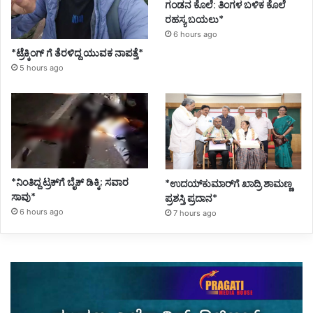
ಗಂಡನ ಕೊಲೆ: ತಿಂಗಳ ಬಳಿಕ ಕೊಲೆ
ರಹಸ್ಯ ಬಯಲು*
6 hours ago
*ಟ್ರೆಕ್ಕಿಂಗ್ ಗೆ ತೆರಳಿದ್ದ ಯುವಕ ನಾಪತ್ತೆ*
5 hours ago
*ನಿಂತಿದ್ದ ಟ್ರಕ್‌ಗೆ ಬೈಕ್ ಡಿಕ್ಕಿ; ಸವಾರ
*ಉದಯ್‌ಕುಮಾರ್‌ಗೆ ಖಾದ್ರಿ ಶಾಮಣ್ಣ
ಸಾವು*
ಪ್ರಶಸ್ತಿ ಪ್ರದಾನ*
6 hours ago
7 hours ago