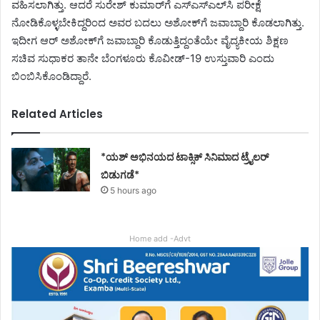
ವಹಿಸಲಾಗಿತ್ತು. ಆದರೆ ಸುರೇಶ್ ಕುಮಾರ್​​ಗೆ ಎಸ್​​​ಎಸ್​ಎಲ್​​ಸಿ ಪರೀಕ್ಷೆ
ನೋಡಿಕೊಳ್ಳಬೇಕಿದ್ದರಿಂದ ಅವರ ಬದಲು ಅಶೋಕ್​​ಗೆ ಜವಾಬ್ದಾರಿ ಕೊಡಲಾಗಿತ್ತು.
ಇದೀಗ ಆರ್​​ ಅಶೋಕ್​​ಗೆ ಜವಾಬ್ದಾರಿ ಕೊಡುತ್ತಿದ್ದಂತೆಯೇ ವೈದ್ಯಕೀಯ ಶಿಕ್ಷಣ
ಸಚಿವ ಸುಧಾಕರ ತಾನೇ ಬೆಂಗಳೂರು ಕೊವೀಡ್-19 ಉಸ್ತುವಾರಿ ಎಂದು
ಬಿಂಬಿಸಿಕೊಂಡಿದ್ದಾರೆ.
Related Articles
*ಯಶ್ ಅಭಿನಯದ ಟಾಕ್ಸಿಕ್ ಸಿನಿಮಾದ ಟ್ರೈಲರ್
ಬಿಡುಗಡೆ*
5 hours ago
Home add -Advt