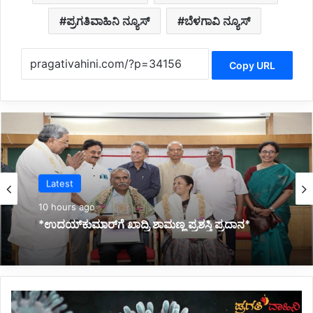
ಪ್ರಗತಿವಾಹಿನಿ ನ್ಯೂಸ್
ಬೆಳಗಾವಿ ನ್ಯೂಸ್
Copy URL
Latest
11 hours ago
*ಜ್ಞಾನಭಾರತಿ ರಸ್ತೆ ಅಪಘಾತದಲ್ಲಿ ವಿದ್ಯಾರ್ಥಿನಿ ಸಾವು:
ಕುಟುಂಬಕ್ಕೆ ಸರ್ಕಾರದಿಂದ 10 ಲಕ್ಷ ರೂ. ಪರಿಹಾರ*
ಪೌ
ರ