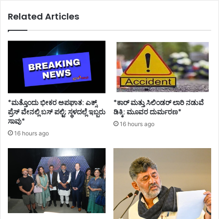
ರು
Related Articles
ತ್
ತಿ
ದೆ
ಪೆ
ಟ್
ರೋ
ಲ್
-
ಡೀ
*ಮತ್ತೊಂದು ಭೀಕರ ಅಪಘಾತ: ಎಕ್ಸ್
*ಕಾರ್ ಮತ್ತು ಸಿಲಿಂಡ‌ರ್ ಲಾರಿ ನಡುವೆ
ಸೆ
ಪ್ರೆಸ್ ವೇನಲ್ಲಿ ಬಸ್ ಪಲ್ಟಿ; ಸ್ಥಳದಲ್ಲೆ ಇಬ್ಬರು
ಡಿಕ್ಕಿ: ಮೂವರ ದುರ್ಮರಣ*
ಲ್
ಸಾವು*
16 hours ago
ದ
16 hours ago
ರ