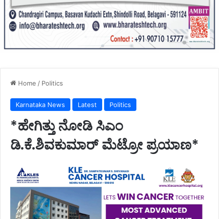
Home
/
Politics
Karnataka News
Latest
Politics
*ಹೇಗಿತ್ತು ನೋಡಿ ಸಿಎಂ
ಡಿ.ಕೆ.ಶಿವಕುಮಾರ್ ಮೆಟ್ರೋ ಪ್ರಯಾಣ*