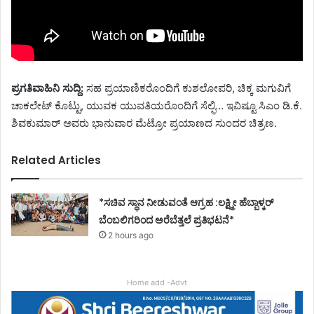
ಪ್ರಗತಿವಾಹಿನಿ ಸುದ್ದಿ:
ಸಹ ಪ್ರಯಾಣಿಕರೊಂದಿಗೆ ಕುಶಲೋಪರಿ, ಚಿಕ್ಕ ಮಗುವಿಗೆ
ಚಾಕಲೇಟ್ ಕೊಟ್ಟು, ಯುವಕ ಯುವತಿಯರೊಂದಿಗೆ ಸೆಲ್ಫಿ… ಇವಿಷ್ಟೂ ಸಿಎಂ ಡಿ.ಕೆ.
ಶಿವಕುಮಾರ್ ಅವರು ಭಾನುವಾರ ಮೆಟ್ರೋ ಪ್ರಯಾಣದ ಸುಂದರ ಚಿತ್ರಣ.
Related Articles
*ಸಚಿವ ಸ್ಥಾನ ನೀಡುವಂತೆ ಆಗ್ರಹ :ಲಕ್ಷ್ಮೀ ಹೆಬ್ಬಾಳ್ಕರ್
ಬೆಂಬಲಿಗರಿಂದ ಅರೆಬೆತ್ತಲೆ ಪ್ರತಿಭಟನೆ*
2 hours ago
Home add -Advt