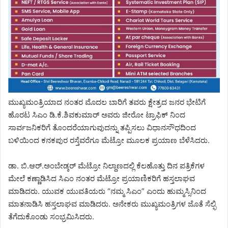
ಮುಖ್ಯಮಂತ್ರಿಯಾದ ನಂತರ ಮೊದಲ ಬಾರಿಗೆ ತವರು ಕ್ಷೇತ್ರದ ಜನರ ಭೇಟಿಗೆ
ಹೊರಟ ಸಿಎಂ ಡಿ.ಕೆ.ಶಿವಕುಮಾರ್ ಅವರು ಜೀರೋ ಟ್ರಾಫಿಕ್ ನಿಂದ
ಸಾರ್ವಜನಿಕರಿಗೆ ತೊಂದರೆಯಾಗುವುದನ್ನು ತಪ್ಪಿಸಲು ವಿಧಾನಸೌಧದಿಂದ
ಬಳಿಯಿಂದ ಕನಕಪುರ ರಸ್ತೆವರೆಗೂ ಮೆಟ್ರೋ ಮೂಲಕ ಪ್ರಯಾಣ ಬೆಳೆಸಿದರು.
ಡಾ. ಬಿ.ಆರ್.ಅಂಬೇಡ್ಕರ್ ಮೆಟ್ರೋ ನಿಲ್ದಾಣದಲ್ಲಿ ಕೆಲಹೊತ್ತು ದಿನ ಪತ್ರಿಕೆಗಳ
ಮೇಲೆ ಕಣ್ಣಾಡಿಸಿದ ಸಿಎಂ ನಂತರ ಮೆಟ್ರೋ ಪ್ರಯಾಣಿಕರಿಗೆ ಹಸ್ತಲಾಘವ
ಮಾಡಿದರು. ಯುವಕ ಯುವತಿಯರು “ನಮ್ಮ ಸಿಎಂ” ಎಂದು ಹುಮ್ಮಸ್ಸಿನಿಂದ
ಮಾತನಾಡಿಸಿ ಹಸ್ತಲಾಘವ ಮಾಡಿದರು. ಅನೇಕರು ಮುಖ್ಯಮಂತ್ರಿಗಳ ಜೊತೆ ಸೆಲ್ಫಿ
ತೆಗೆದುಕೊಂಡು ಸಂಭ್ರಮಿಸಿದರು.