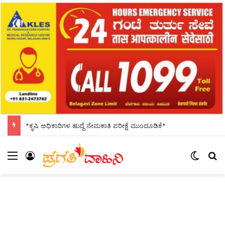
*ಕೃಷಿ ಅಧಿಕಾರಿಗಳ ಹುದ್ದೆ ನೇಮಕಾತಿ ಪರೀಕ್ಷೆ ಮುಂದೂಡಿಕೆ*
Menu
Log In
Switch
Se