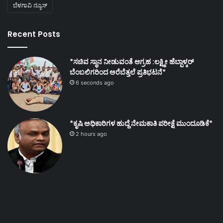
ಬೆಳಗಾವಿ ನ್ಯೂಸ್
Recent Posts
*ಸಚಿವ ಸ್ಥಾನ ನೀಡುವಂತೆ ಆಗ್ರಹ :ಲಕ್ಷ್ಮೀ ಹೆಬ್ಬಾಳ್ಕರ್
ಬೆಂಬಲಿಗರಿಂದ ಅರೆಬೆತ್ತಲೆ ಪ್ರತಿಭಟನೆ*
6 seconds ago
*ಕೃಷಿ ಅಧಿಕಾರಿಗಳ ಹುದ್ದೆ ನೇಮಕಾತಿ ಪರೀಕ್ಷೆ ಮುಂದೂಡಿಕೆ*
2 hours ago