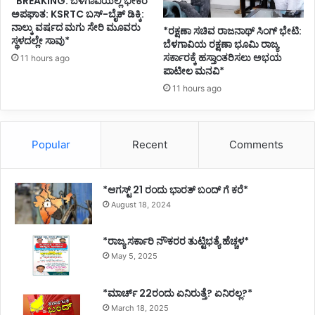
*BREAKING: ಬೆಳಗಾವಿಯಲ್ಲಿ ಭೀಕರ
ಅಪಘಾತ: KSRTC ಬಸ್-ಬೈಕ್ ಡಿಕ್ಕಿ:
ನಾಲ್ಕು ವರ್ಷದ ಮಗು ಸೇರಿ ಮೂವರು
*ರಕ್ಷಣಾ ಸಚಿವ ರಾಜನಾಥ್ ಸಿಂಗ್ ಭೇಟಿ:
ಸ್ಥಳದಲ್ಲೇ ಸಾವು*
ಬೆಳಗಾವಿಯ ರಕ್ಷಣಾ ಭೂಮಿ ರಾಜ್ಯ
ಸರ್ಕಾರಕ್ಕೆ ಹಸ್ತಾಂತರಿಸಲು ಅಭಯ
11 hours ago
ಪಾಟೀಲ ಮನವಿ*
11 hours ago
Popular
Recent
Comments
*ಆಗಸ್ಟ್ 21 ರಂದು ಭಾರತ್‌ ಬಂದ್‌ ಗೆ ಕರೆ*
August 18, 2024
*ರಾಜ್ಯ ಸರ್ಕಾರಿ ನೌಕರರ ತುಟ್ಟಿಭತ್ಯೆ ಹೆಚ್ಚಳ*
May 5, 2025
*ಮಾರ್ಚ್ 22ರಂದು ಏನಿರುತ್ತೆ? ಏನಿರಲ್ಲ?*
March 18, 2025