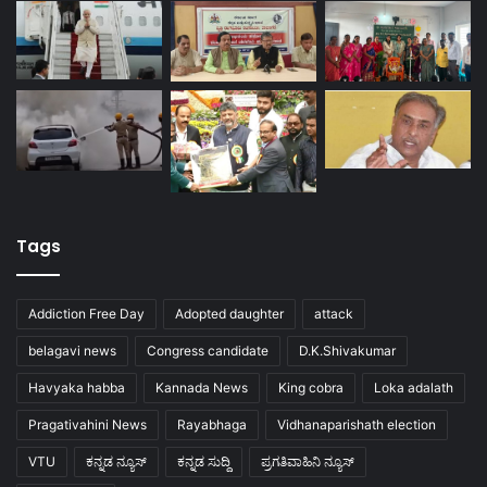
Tags
Addiction Free Day
Adopted daughter
attack
belagavi news
Congress candidate
D.K.Shivakumar
Havyaka habba
Kannada News
King cobra
Loka adalath
Pragativahini News
Rayabhaga
Vidhanaparishath election
VTU
ಕನ್ನಡ ನ್ಯೂಸ್
ಕನ್ನಡ ಸುದ್ದಿ
ಪ್ರಗತಿವಾಹಿನಿ ನ್ಯೂಸ್