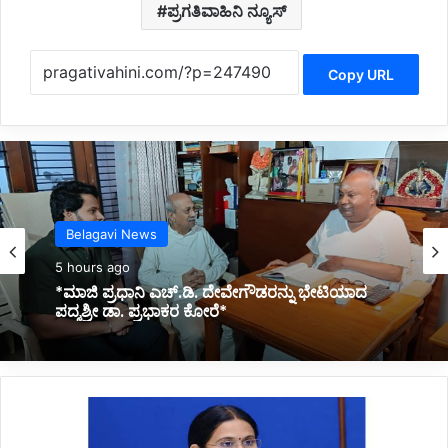
ಪ್ರಗತಿವಾಹಿನಿ ನ್ಯೂಸ್
Copy URL
Kannada News
5 hours ago
*2025 ರಲ್ಲಿ ಪ್ರಧಾನಮಂತ್ರಿ ಅವರ ವಿದೇಶಕ್ಕೆ ತಗುಲಿದ
ಒಟ್ಟು ವೆಚ್ಚ ಎಷ್ಟು ಗೋತ್ತಾ..?*
*ಮತ್ತೆ
29