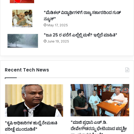
*ಮೆಡಿಕಲ್ ವಿದ್ಯಾರ್ಥಿಗಳಿಗೆ ರಾಜ್ಯ ಸರ್ಕಾರದಿಂದ ಗುಡ್
ನ್ಯೂಸ್*
May 17, 2025
*ಜೂ 25 ರ ವರೆಗೆ ಎಲ್ಲೆಲ್ಲಿ ಮಳೆ? ಇಲ್ಲಿದೆ ಮಾಹಿತಿ*
June 19, 2025
Recent Tech News
*ಮಾಜಿ ಪ್ರಧಾನಿ ಎಚ್.ಡಿ.
*ಕೃಷಿ ಅಧಿಕಾರಿಗಳ ಹುದ್ದೆ ನೇಮಕಾತಿ
ದೇವೇಗೌಡರನ್ನು ಭೇಟಿಯಾದ ಪದ್ಮಶ್ರೀ
ಪರೀಕ್ಷೆ ಮುಂದೂಡಿಕೆ*