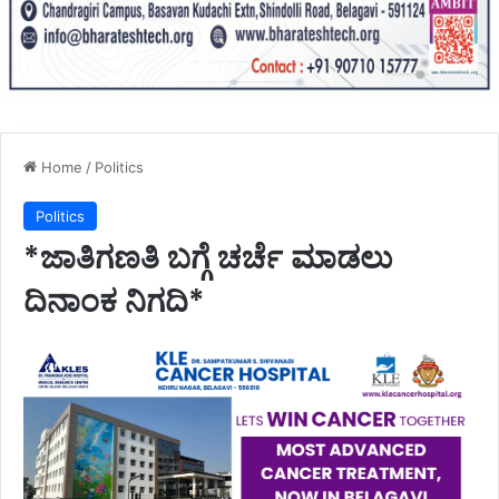
Home
/
Politics
Politics
*ಜಾತಿಗಣತಿ ಬಗ್ಗೆ ಚರ್ಚೆ ಮಾಡಲು
ದಿನಾಂಕ ನಿಗದಿ*