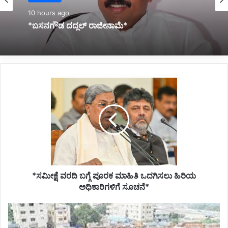
10 hours ago
*ಆ.13 ರಂದು ಕರ್ನಾಟಕ ಬಂದ್ ಮಾಡಿಯೇ ತೀರುತ್ತೇವೆ:
ವಾಟಾಳ್ ನಾಗರಾಜ*
*ಸಮೀಕ್ಷೆ
ವರದಿ
ಬಗ್ಗೆ
ಪೂರಕ
ಮಾಹಿತಿ
ಒದಗಿಸಲು
ಹಿರಿಯ
ಅಧಿಕಾರಿಗಳಿಗೆ
ಸೂಚನೆ*
*ಸಮೀಕ್ಷೆ ವರದಿ ಬಗ್ಗೆ ಪೂರಕ ಮಾಹಿತಿ ಒದಗಿಸಲು ಹಿರಿಯ
ಅಧಿಕಾರಿಗಳಿಗೆ ಸೂಚನೆ*
*ಸಂಧಾನ
ಯಶಸ್ವಿ;