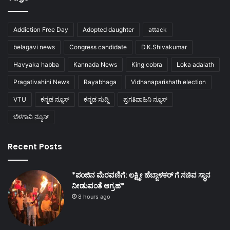
Addiction Free Day
Adopted daughter
attack
belagavi news
Congress candidate
D.K.Shivakumar
Havyaka habba
Kannada News
King cobra
Loka adalath
Pragativahini News
Rayabhaga
Vidhanaparishath election
VTU
ಕನ್ನಡ ನ್ಯೂಸ್
ಕನ್ನಡ ಸುದ್ದಿ
ಪ್ರಗತಿವಾಹಿನಿ ನ್ಯೂಸ್
ಬೆಳಗಾವಿ ನ್ಯೂಸ್
Recent Posts
*ಪಂಜಿನ ಮೆರವಣಿಗೆ: ಲಕ್ಷ್ಮೀ ಹೆಬ್ಬಾಳಕರ್ ಗೆ ಸಚಿವ ಸ್ಥಾನ
ನೀಡುವಂತೆ ಆಗ್ರಹ*
8 hours ago