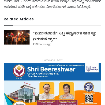
ಅವರು, ಮೇ.2 ರಂದು ನಡೆಯಲಿರುವ ಸಚಿವ ಸಂಪುಟ ಸಭೆಯಲ್ಲಿ ಅಂತಿಮವಾಗಿ
ಜಾತಿಗಣತಿ ವರದಿ ಬಗ್ಗೆ ಚರ್ಚಿಸಲು ನಿರ್ಧರಿಸಲಾಗಿದೆ ಎಂದು ತಿಳಿಸಿದ್ದಾರೆ.
Related Articles
*ಪಂಜಿನ ಮೆರವಣಿಗೆ: ಲಕ್ಷ್ಮೀ ಹೆಬ್ಬಾಳಕರ್ ಗೆ ಸಚಿವ ಸ್ಥಾನ
ನೀಡುವಂತೆ ಆಗ್ರಹ*
9 hours ago
Home add -Advt