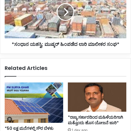
ಮುಷ್ಕರ್
ಹಿಂಪಡೆದ
ಲಾರಿ
ಮಾಲೀಕರ
ಸಂಘ*
*ಸಂಧಾನ ಯಶಸ್ವಿ; ಮುಷ್ಕರ್ ಹಿಂಪಡೆದ ಲಾರಿ ಮಾಲೀಕರ ಸಂಘ*
Related Articles
*ರಾಜ್ಯ ಸರ್ಕಾರದಿಂದ ಮಹಿಳೆಯರಿಗಾಗಿ
ಮತ್ತೊಂದು ಹೊಸ ಯೋಜನೆ ಜಾರಿ*
*50 ಲಕ್ಷ ಮನೆಗಳಲ್ಲಿ ಸೌರ ಬೆಳಕು
1 day ago