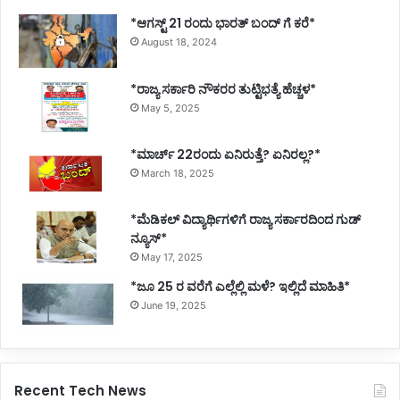
*ಆಗಸ್ಟ್ 21 ರಂದು ಭಾರತ್‌ ಬಂದ್‌ ಗೆ ಕರೆ*
August 18, 2024
*ರಾಜ್ಯ ಸರ್ಕಾರಿ ನೌಕರರ ತುಟ್ಟಿಭತ್ಯೆ ಹೆಚ್ಚಳ*
May 5, 2025
*ಮಾರ್ಚ್ 22ರಂದು ಏನಿರುತ್ತೆ? ಏನಿರಲ್ಲ?*
March 18, 2025
*ಮೆಡಿಕಲ್ ವಿದ್ಯಾರ್ಥಿಗಳಿಗೆ ರಾಜ್ಯ ಸರ್ಕಾರದಿಂದ ಗುಡ್
ನ್ಯೂಸ್*
May 17, 2025
*ಜೂ 25 ರ ವರೆಗೆ ಎಲ್ಲೆಲ್ಲಿ ಮಳೆ? ಇಲ್ಲಿದೆ ಮಾಹಿತಿ*
June 19, 2025
Recent Tech News