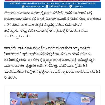
ಸೌಹಾರ್ದಯುತವಾಗಿ ಸಭೆಯಲ್ಲಿ ಚರ್ಚೆ ನಡೆದಿದೆ. ಆದರೆ ಜಾತಿಗಣತಿ ಬಗ್ಗೆ
ಅಪೂರ್ಣವಾಗಿ ಮಾತುಕತೆ ಆಗಿದೆ. ಹೀಗಾಗಿ ಮುಂದಿನ ಸಚಿವ ಸಂಪುಟ ಸಭೆಯು
ಏ.24ರಂದು ಮಲೆ ಮಹದೇಶ್ವರ ಬೆಟ್ಟದಲ್ಲಿ ನಡೆಯಲಿದೆ. ಸಚಿವರ
ಅಭಿಪ್ರಾಯಗಳನ್ನು ಲಿಖಿತ ರೂಪದಲ್ಲಿ ಆ ಸಭೆಯಲ್ಲಿ ನೀಡುವಂತೆ ಸಿಎಂ
ಸೂಚಿಸಿದ್ದಾರೆ ಎಂದರು.
ಈಗಾಗಲೇ ಜಾತಿ ಗಣತಿ ಸಮೀಕ್ಷೆಯ ವರದಿ ಮಂಡನೆಯಾಗಿದ್ದು ಅಂತಿಮ
ನಿರ್ಣಯಬಾಕಿ ಇದೆ. ಇಂದಿನ ಸಭೆಯಲ್ಲಿ ಕೆಲಸ ಸಮುದಾಯದ ಸಚಿವರು
ವರದಿಯಲ್ಲಿ ಅಂಕಿ-ಅಂಶಗಳಲ್ಲಿ ವ್ಯತ್ಯಾಸವಾಗಿದೆ ಎಂದು ಪ್ರಶ್ನೆ ಎತ್ತಿದ್ದಾರೆದ್ದಾರೆ.
ಇದು ಸಾಮಾಜಿಕ, ಶೈಕ್ಷಣಿಕ ಆರ್ಥಿಕ ಸಮೀಕ್ಷೆ. ವರದಿಯ ಬಗ್ಗೆ ಮಾಹಿತಿ
ಸೋರಿಯಾಗಿರುವ ಬಗ್ಗೆ ಈಗ ಪ್ರಶ್ನೆಯೇ ಉದ್ಭವಿಸಲ್ಲ ಎಂದು ಪಾಟೀಲರು ಮಾಹಿತಿ
ನೀಡಿದರು.