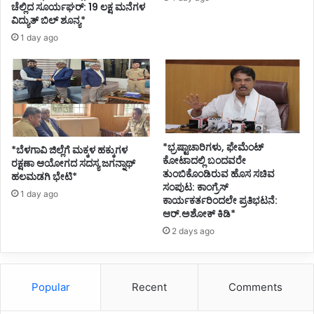
ಚೆಲ್ಲಿದ ಸೂರ್ಯಘರ್‌: 19 ಲಕ್ಷ ಮನೆಗಳ
ವಿದ್ಯುತ್‌ ಬಿಲ್‌ ಶೂನ್ಯ*
1 day ago
*ಭ್ರಷ್ಟಾಚಾರಿಗಳು, ಫೇಮೆಂಟ್
*ಬೆಳಗಾವಿ ಜಿಲ್ಲೆಗೆ ಮಕ್ಕಳ ಹಕ್ಕುಗಳ
ಕೋಟಾದಲ್ಲಿ ಬಂದವರೇ
ರಕ್ಷಣಾ ಆಯೋಗದ ಸದಸ್ಯ ಜಗನ್ನಾಥ್
ತುಂಬಿಕೊಂಡಿರುವ ಹೊಸ ಸಚಿವ
ಹಲಮಡಗಿ ಭೇಟಿ*
ಸಂಪುಟ: ಕಾಂಗ್ರೆಸ್‌
1 day ago
ಕಾರ್ಯಕರ್ತರಿಂದಲೇ ಪ್ರತಿಭಟನೆ:
ಆರ್.ಅಶೋಕ್ ಕಿಡಿ*
2 days ago
Popular
Recent
Comments