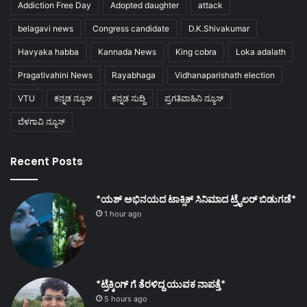
Addiction Free Day
Adopted daughter
attack
belagavi news
Congress candidate
D.K.Shivakumar
Havyaka habba
Kannada News
King cobra
Loka adalath
Pragativahini News
Rayabhaga
Vidhanaparishath election
VTU
ಕನ್ನಡ ನ್ಯೂಸ್
ಕನ್ನಡ ಸುದ್ದಿ
ಪ್ರಗತಿವಾಹಿನಿ ನ್ಯೂಸ್
ಬೆಳಗಾವಿ ನ್ಯೂಸ್
Recent Posts
*ಯಶ್ ಅಭಿನಯದ ಟಾಕ್ಸಿಕ್ ಸಿನಿಮಾದ ಟ್ರೈಲರ್ ಬಿಡುಗಡೆ*
1 hour ago
*ಟ್ರೆಕ್ಕಿಂಗ್ ಗೆ ತೆರಳಿದ್ದ ಯುವಕ ನಾಪತ್ತೆ*
5 hours ago