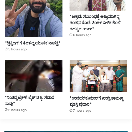
*ಅಕ್ರಮ ಸಂಬಂಧಕ್ಕೆ ಅಡ್ಡಿಯಾಗಿದ್ದ
ಗಂಡನ ಕೊಲೆ: ತಿಂಗಳ ಬಳಿಕ ಕೊಲೆ
ರಹಸ್ಯ ಬಯಲು*
6 hours ago
*ಟ್ರೆಕ್ಕಿಂಗ್ ಗೆ ತೆರಳಿದ್ದ ಯುವಕ ನಾಪತ್ತೆ*
5 hours ago
*ನಿಂತಿದ್ದ ಟ್ರಕ್‌ಗೆ ಬೈಕ್ ಡಿಕ್ಕಿ; ಸವಾರ
*ಉದಯ್‌ಕುಮಾರ್‌ಗೆ ಖಾದ್ರಿ ಶಾಮಣ್ಣ
ಸಾವು*
ಪ್ರಶಸ್ತಿ ಪ್ರದಾನ*
6 hours ago
7 hours ago