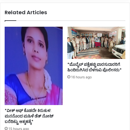
ತೆ
ನ
ರಿ
Related Articles
ಗೆ
ಇಂ
ದು
ಕೊ
ರೋ
ನಾ
ಸೋಂ
ಕು
*ಮೊಬೈಲ್ ಪತ್ತೆಹಚ್ಚಿ ವಾರಸುದಾರರಿಗೆ
ಹಿಂದಿರುಗಿಸಿದ ಬೆಳಗಾವಿ ಪೊಲೀಸರು*
16 hours ago
*ವೀಕ್ ಆಫ್ ಕೊಡದೇ ಕಿರುಕುಳ:
ಮನನೊಂದ ಮಹಿಳೆ ಡೆತ್ ನೋಟ್
ಬರೆದಿಟ್ಟು ಆತ್ಮಹತ್ಯೆ*
15 hours ago