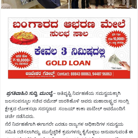
ಪ್ರಗತಿವಾಹಿನಿ ಸುದ್ದಿ, ಮುಂಬೈ
– ಅತಿವೃಷ್ಟಿ ನಿರ್ವಹಣೆಯ ಸಮನ್ವಯಕ್ಕಾಗಿ
ಜಲಸಂಪನ್ಮೂಲ ಸಚಿವ ರಮೇಶ್ ಜಾರಕಿಹೊಳಿ‌ ಅವರು ಮಹಾರಾಷ್ಟ್ರದ ಸಾಂಗ್ಲಿ
ಕ್ಷೇತ್ರದ ಲೋಕಸಭಾ ಸದಸ್ಯರಾದ ಸಂಜಯ್ ಕಾಕಾ‌ ಪಾಟೀಲ್ ಅವರೊಂದಿಗೆ
ಚರ್ಚೆ ನಡೆಸಿದರು.
ನೆರೆ ನಿರ್ವಹಣೆಗಾಗಿ ಈಗಾಗಲೇ ಎರಡೂ ರಾಜ್ಯಗಳ ಅಧಿಕಾರಿಗಳ ಸಮನ್ವಯ
ಸಮಿತಿ ರಚಿಸಲಾಗಿದ್ದು, ಮುನ್ನೆಚ್ಚರಿಕೆ ಕ್ರಮಗಳನ್ನು ಕೈಗೊಳ್ಳಲು‌ ಅನುವಾಗುವಂತೆ ಈ‌