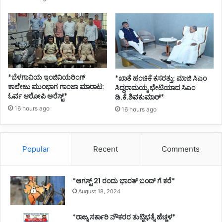
*ಬೆಳಗಾವಿಯ ಇಂಜಿನಿಯರಿಂಗ್‌
*ಖಾತೆ ಹಂಚಿಕೆ ಕಸರತ್ತು: ಮಾಜಿ ಸಿಎಂ
ಕಾಲೇಜು ಮುಂಭಾಗ ಗಾಂಜಾ ಮಾರಾಟ:
ಸಿದ್ದರಾಮಯ್ಯ ಭೇಟಿಯಾದ ಸಿಎಂ
ಓರ್ವ ಆರೋಪಿ ಅರೆಸ್ಟ್*
ಡಿ.ಕೆ.ಶಿವಕುಮಾರ್*
16 hours ago
16 hours ago
Popular
Recent
Comments
*ಆಗಸ್ಟ್ 21 ರಂದು ಭಾರತ್‌ ಬಂದ್‌ ಗೆ ಕರೆ*
August 18, 2024
*ರಾಜ್ಯ ಸರ್ಕಾರಿ ನೌಕರರ ತುಟ್ಟಿಭತ್ಯೆ ಹೆಚ್ಚಳ*