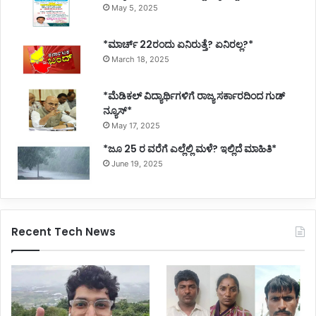
May 5, 2025
*ಮಾರ್ಚ್ 22ರಂದು ಏನಿರುತ್ತೆ? ಏನಿರಲ್ಲ?*
March 18, 2025
*ಮೆಡಿಕಲ್ ವಿದ್ಯಾರ್ಥಿಗಳಿಗೆ ರಾಜ್ಯ ಸರ್ಕಾರದಿಂದ ಗುಡ್
ನ್ಯೂಸ್*
May 17, 2025
*ಜೂ 25 ರ ವರೆಗೆ ಎಲ್ಲೆಲ್ಲಿ ಮಳೆ? ಇಲ್ಲಿದೆ ಮಾಹಿತಿ*
June 19, 2025
Recent Tech News