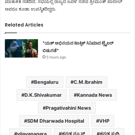
ಮಾತುಕತೆ ನಡೆದಿದೆ. ಸಭೆಯಲ್ಲಿ ‌ರಾಜ್ಯದ ಜವಳಿ ಸಚಿವ ಶ್ರೀಮಂತ್ ಪಾಟೀಲ್
‌ಅವರೂ ಕೂಡಾ ಉಪಸ್ಥಿತರಿದ್ದರು.
Related Articles
*ಯಶ್ ಅಭಿನಯದ ಟಾಕ್ಸಿಕ್ ಸಿನಿಮಾದ ಟ್ರೈಲರ್
ಬಿಡುಗಡೆ*
5 hours ago
Bengaluru
C.M.Ibrahim
D.K.Shivakumar
Kannada News
Pragativahini News
SDM Dharwada Hospital
VHP
vijayanagara
ಕನ್ನಡ ನ್ಯೂಸ್
ಕನ್ನಡ ಸುದ್ದಿ