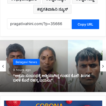
ಪ್ರಗತಿವಾಹಿನಿ ನ್ಯೂಸ್
Copy URL
Belagavi News
Belagavi News
9 hours ago
9 hours ago
*ನಿಂತಿದ್ದ ಟ್ರಕ್‌ಗೆ ಬೈಕ್ ಡಿಕ್ಕಿ; ಸವಾರ ಸಾವು*
ಇಂ
*ಅಕ್ರಮ ಸಂಬಂಧಕ್ಕೆ ಅಡ್ಡಿಯಾಗಿದ್ದ ಗಂಡನ ಕೊಲೆ: ತಿಂಗಳ