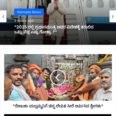
Kannada News
9 hours ago
*2025 ರಲ್ಲಿ ಪ್ರಧಾನಮಂತ್ರಿ ಅವರ ವಿದೇಶಕ್ಕೆ ತಗುಲಿದ
ಒಟ್ಟು ವೆಚ್ಚ ಎಷ್ಟು ಗೋತ್ತಾ..?*
*ರೇಣುಕಾ
ಯಲ್ಲಮ್ಮನಿಗೆ
ಚಿನ್ನ
ಲೇಪಿತ
ಸೀರೆ
ಅರ್ಪಿಸಿದ
ಶ್ರೀಗಳು*
*ರೇಣುಕಾ ಯಲ್ಲಮ್ಮನಿಗೆ ಚಿನ್ನ ಲೇಪಿತ ಸೀರೆ ಅರ್ಪಿಸಿದ ಶ್ರೀಗಳು*