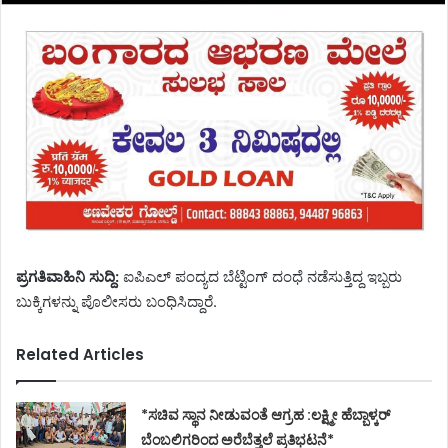
ಪ್ರಗತಿವಾಹಿನಿ ಸುದ್ದಿ:
ಐಪಿಎಲ್ ಪಂದ್ಯದ ಬೆಟ್ಟಿಂಗ್ ದಂಧೆ ನಡೆಸುತ್ತಿದ್ದ ಇಬ್ಬರು
ಬುಕ್ಕಿಗಳನ್ನು ಪೊಲೀಸರು ಬಂಧಿಸಿದ್ದಾರೆ.
Related Articles
*ಸಚಿವ ಸ್ಥಾನ ನೀಡುವಂತೆ ಆಗ್ರಹ :ಲಕ್ಷ್ಮೀ ಹೆಬ್ಬಾಳ್ಕರ್
ಬೆಂಬಲಿಗರಿಂದ ಅರೆಬೆತ್ತಲೆ ಪ್ರತಿಭಟನೆ*