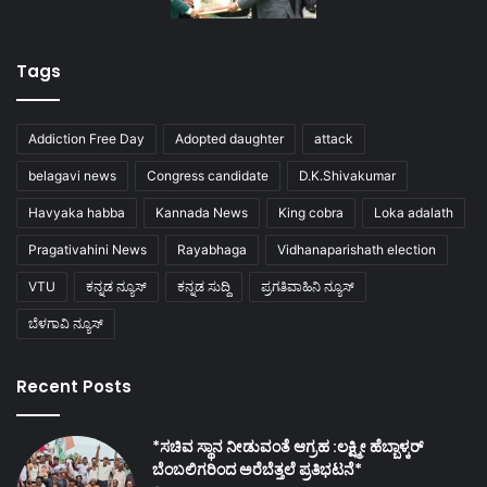
Tags
Addiction Free Day
Adopted daughter
attack
belagavi news
Congress candidate
D.K.Shivakumar
Havyaka habba
Kannada News
King cobra
Loka adalath
Pragativahini News
Rayabhaga
Vidhanaparishath election
VTU
ಕನ್ನಡ ನ್ಯೂಸ್
ಕನ್ನಡ ಸುದ್ದಿ
ಪ್ರಗತಿವಾಹಿನಿ ನ್ಯೂಸ್
ಬೆಳಗಾವಿ ನ್ಯೂಸ್
Recent Posts
*ಸಚಿವ ಸ್ಥಾನ ನೀಡುವಂತೆ ಆಗ್ರಹ :ಲಕ್ಷ್ಮೀ ಹೆಬ್ಬಾಳ್ಕರ್
ಬೆಂಬಲಿಗರಿಂದ ಅರೆಬೆತ್ತಲೆ ಪ್ರತಿಭಟನೆ*