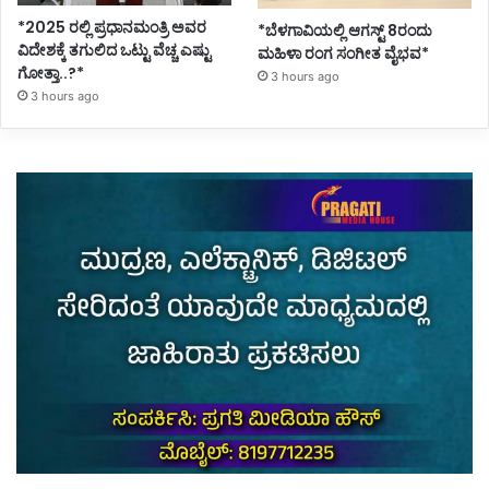
*2025 ರಲ್ಲಿ ಪ್ರಧಾನಮಂತ್ರಿ ಅವರ
*ಬೆಳಗಾವಿಯಲ್ಲಿ ಆಗಸ್ಟ್ 8ರಂದು
ವಿದೇಶಕ್ಕೆ ತಗುಲಿದ ಒಟ್ಟು ವೆಚ್ಚ ಎಷ್ಟು
ಮಹಿಳಾ ರಂಗ ಸಂಗೀತ ವೈಭವ*
ಗೋತ್ತಾ..?*
3 hours ago
3 hours ago