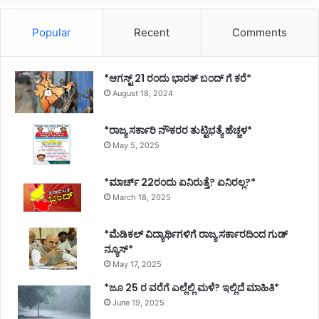
Popular
Recent
Comments
*ಆಗಸ್ಟ್ 21 ರಂದು ಭಾರತ್‌ ಬಂದ್‌ ಗೆ ಕರೆ*
August 18, 2024
*ರಾಜ್ಯ ಸರ್ಕಾರಿ ನೌಕರರ ತುಟ್ಟಿಭತ್ಯೆ ಹೆಚ್ಚಳ*
May 5, 2025
*ಮಾರ್ಚ್ 22ರಂದು ಏನಿರುತ್ತೆ? ಏನಿರಲ್ಲ?*
March 18, 2025
*ಮೆಡಿಕಲ್ ವಿದ್ಯಾರ್ಥಿಗಳಿಗೆ ರಾಜ್ಯ ಸರ್ಕಾರದಿಂದ ಗುಡ್
ನ್ಯೂಸ್*
May 17, 2025
*ಜೂ 25 ರ ವರೆಗೆ ಎಲ್ಲೆಲ್ಲಿ ಮಳೆ? ಇಲ್ಲಿದೆ ಮಾಹಿತಿ*
June 19, 2025