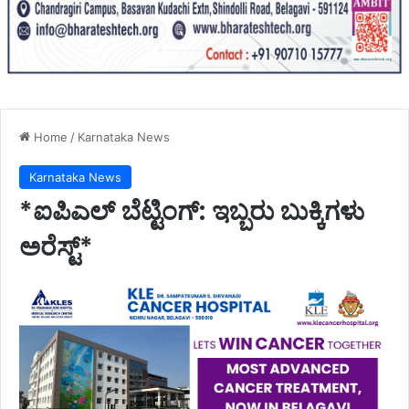
Home
/
Karnataka News
Karnataka News
*ಐಪಿಎಲ್ ಬೆಟ್ಟಿಂಗ್: ಇಬ್ಬರು ಬುಕ್ಕಿಗಳು
ಅರೆಸ್ಟ್*