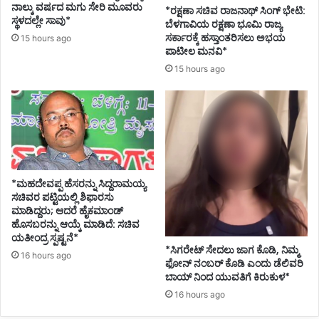
ನಾಲ್ಕು ವರ್ಷದ ಮಗು ಸೇರಿ ಮೂವರು
*ರಕ್ಷಣಾ ಸಚಿವ ರಾಜನಾಥ್ ಸಿಂಗ್ ಭೇಟಿ:
ಸ್ಥಳದಲ್ಲೇ ಸಾವು*
ಬೆಳಗಾವಿಯ ರಕ್ಷಣಾ ಭೂಮಿ ರಾಜ್ಯ
ಸರ್ಕಾರಕ್ಕೆ ಹಸ್ತಾಂತರಿಸಲು ಅಭಯ
15 hours ago
ಪಾಟೀಲ ಮನವಿ*
15 hours ago
*ಮಹದೇವಪ್ಪ ಹೆಸರನ್ನು ಸಿದ್ದರಾಮಯ್ಯ
ಸಚಿವರ ಪಟ್ಟಿಯಲ್ಲಿ ಶಿಫಾರಸು
ಮಾಡಿದ್ದರು; ಆದರೆ ಹೈಕಮಾಂಡ್
ಹೊಸಬರನ್ನು ಆಯ್ಕೆ ಮಾಡಿದೆ: ಸಚಿವ
ಯತೀಂದ್ರ ಸ್ಪಷ್ಟನೆ*
*ಸಿಗರೇಟ್ ಸೇದಲು ಜಾಗ ಕೊಡಿ, ನಿಮ್ಮ
16 hours ago
ಫೋನ್ ನಂಬರ್ ಕೊಡಿ ಎಂದು ಡೆಲಿವರಿ
ಬಾಯ್ ನಿಂದ ಯುವತಿಗೆ ಕಿರುಕುಳ*
16 hours ago