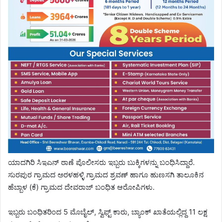
ಯಾದಗಿರಿ ಸಿಇಎನ್ ಠಾಣೆ ಪೊಲೀಸರು ಇಬ್ಬರು ಬುಕ್ಕಿಗಳನ್ನು ಬಂಧಿಸಿದ್ದಾರೆ.
ಸುರಪುರ ಗ್ರಾಮದ ಅರಳಹಳ್ಳಿ ಗ್ರಾಮದ ಶ್ರವಣ್ ಹಾಗೂ ಹುಣಸಗಿ ತಾಲೂಕಿನ
ಹೆಬ್ಬಾಳ (ಕೆ) ಗ್ರಾಮದ ದೇವರಾಜ್ ಬಂಧಿತ ಆರೋಪಿಗಳು.
ಇಬ್ಬರು ಬಂಧಿತರಿಂದ 5 ಮೊಬೈಲ್, ಸ್ವಿಫ್ಟ್ ಕಾರು, ಬ್ಯಾಂಕ್ ಖಾತೆಯಲ್ಲಿದ್ದ 11 ಲಕ್ಷ