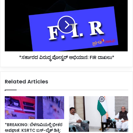
*ಸರ್ಕಾರದ
ವಿರುದ್ಧ
ಪೋಸ್ಟರ್
ಅಭಿಯಾನ:
FIR
ದಾಖಲು*
*ಸರ್ಕಾರದ ವಿರುದ್ಧ ಪೋಸ್ಟರ್ ಅಭಿಯಾನ: FIR ದಾಖಲು*
Related Articles
*BREAKING: ಬೆಳಗಾವಿಯಲ್ಲಿ ಭೀಕರ
ಅಪಘಾತ: KSRTC ಬಸ್-ಬೈಕ್ ಡಿಕ್ಕಿ: