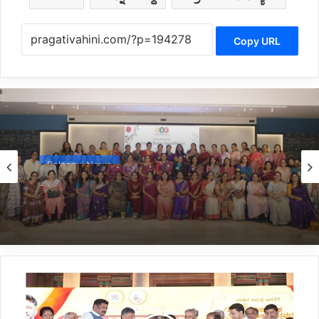
Copy URL
Belagavi News
9 hours ago
*ಲಿಂಗಾಯತ ಬಿಸಿನೆಸ್ ಫೋರಂ ಮಹಿಳಾ ವಿಭಾಗದ
ಉದ್ಘಾಟನೆ-ಪದಗ್ರಹಣ*
*100
ಕನ್ನಡ
ಸಾಧಕರಿಗೆ