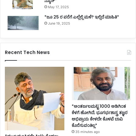
ನ್ಯೂಸ್*
May 17, 2025
*ಜೂ 25 ರ ವರೆಗೆ ಎಲ್ಲೆಲ್ಲಿ ಮಳೆ? ಇಲ್ಲಿದೆ ಮಾಹಿತಿ*
June 19, 2025
Recent Tech News
*ಅಂತರ್ಜಲಮಟ್ಟ 1000 ಅಡಿಗಿಂತ
ಕೆಳಗೆ ಹೋಗಿದೆ; ಭೂಗರ್ಭಶಾಸ್ತ್ರ ತಜ್ಞರ
ಅಭಿಪ್ರಾಯ ಕೇಳದೇ ಕೊಳವೆ ಬಾವಿ
ಕೊರೆಸುವಂತಿಲ್ಲ*
35 minutes ago