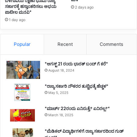
ಬೆಳಗಾವಿಯ ರಕ್ಷಣಾ ಭೂಮಿ ರಾಜ್ಯ
ಸರ್ಕಾರಕ್ಕೆ ಹಸ್ತಾಂತರಿಸಲು ಅಭಯ
2 days ago
ಪಾಟೀಲ ಮನವಿ*
1 day ago
Popular
Recent
Comments
*ಆಗಸ್ಟ್ 21 ರಂದು ಭಾರತ್‌ ಬಂದ್‌ ಗೆ ಕರೆ*
August 18, 2024
*ರಾಜ್ಯ ಸರ್ಕಾರಿ ನೌಕರರ ತುಟ್ಟಿಭತ್ಯೆ ಹೆಚ್ಚಳ*
May 5, 2025
*ಮಾರ್ಚ್ 22ರಂದು ಏನಿರುತ್ತೆ? ಏನಿರಲ್ಲ?*
March 18, 2025
*ಮೆಡಿಕಲ್ ವಿದ್ಯಾರ್ಥಿಗಳಿಗೆ ರಾಜ್ಯ ಸರ್ಕಾರದಿಂದ ಗುಡ್