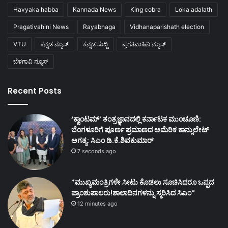
Havyaka habba
Kannada News
King cobra
Loka adalath
Pragativahini News
Rayabhaga
Vidhanaparishath election
VTU
ಕನ್ನಡ ನ್ಯೂಸ್
ಕನ್ನಡ ಸುದ್ದಿ
ಪ್ರಗತಿವಾಹಿನಿ ನ್ಯೂಸ್
ಬೆಳಗಾವಿ ನ್ಯೂಸ್
Recent Posts
‘ಕ್ವಾಂಟಮ್’ ತಂತ್ರಜ್ಞಾನದಲ್ಲಿ ಕರ್ನಾಟಕ ಮುಂಚೂಣಿ:
ಬೆಂಗಳೂರಿಗೆ ಪೂರ್ಣ ಪ್ರಮಾಣದ ಅಮೆರಿಕ ಕಾನ್ಸುಲೇಟ್
ಅಗತ್ಯ: ಸಿಎಂ ಡಿ.ಕೆ.ಶಿವಕುಮಾರ್
7 seconds ago
*ಮುಖ್ಯಮಂತ್ರಿಗಳೇ ಸೀಟು ಕೊಡಲು ಸೂಚಿಸಿದರೂ ಒಪ್ಪದ
ಪ್ರಾಂಶುಪಾಲರು!ಶಾಲಾದಿನಗಳನ್ನು ಸ್ಮರಿಸಿದ ಸಿಎಂ*
12 minutes ago