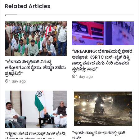
Related Articles
*BREAKING: ಬೆಳಗಾವಿಯಲ್ಲಿ ಭೀಕರ
ಅಪಘಾತ: KSRTC ಬಸ್-ಬೈಕ್ ಡಿಕ್ಕಿ:
*ಬೆಳಗಾವಿ ಜಿಲ್ಲಾಧಿಕಾರಿ ವಿರುದ್ಧ
ನಾಲ್ಕು ವರ್ಷದ ಮಗು ಸೇರಿ ಮೂವರು
ಆಕ್ರೋಶಗೊಂಡ ರೈತರು: ಹೆದ್ದಾರಿ ತಡೆದು
ಸ್ಥಳದಲ್ಲೇ ಸಾವು*
ಪ್ರತಿಭಟನೆ*
1 day ago
1 day ago
*ಇಂದು ರಾಜ್ಯದ ಈ ಭಾಗದಲ್ಲಿ ಭಾರಿ
*ರಕ್ಷಣಾ ಸಚಿವ ರಾಜನಾಥ್ ಸಿಂಗ್ ಭೇಟಿ:
ಮಳೆ*