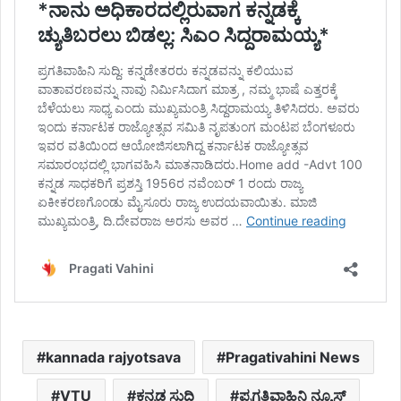
kannada rajyotsava
Pragativahini News
VTU
ಕನ್ನಡ ಸುದ್ದಿ
ಪ್ರಗತಿವಾಹಿನಿ ನ್ಯೂಸ್