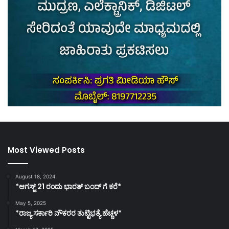
Most Viewed Posts
August 18, 2024
*ಆಗಸ್ಟ್ 21 ರಂದು ಭಾರತ್‌ ಬಂದ್‌ ಗೆ ಕರೆ*
May 5, 2025
*ರಾಜ್ಯ ಸರ್ಕಾರಿ ನೌಕರರ ತುಟ್ಟಿಭತ್ಯೆ ಹೆಚ್ಚಳ*