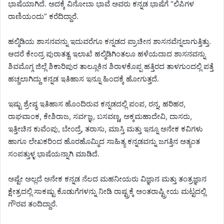
ಭಾಷೆಯಾಗಿದೆ. ಅದಕ್ಕೆ ವಿನೋಬಾ ಭಾವೆ ಅವರು ಕನ್ನಡ ಭಾಷೆಗೆ “ಲಿಪಿಗಳ
ರಾಣಿಯಂದು” ಕರೆದಿದ್ದಾರೆ.
ಹಲ್ಮಿಡಿಯ ಶಾಸನವನ್ನು ಇದುವರೆಗೂ ಕನ್ನಡದ ಪ್ರಾಚೀನ ಶಾಸನವೆನ್ನಲಾಗುತ್ತಿತ್ತು.
ಆದರೆ ಕೇಂದ್ರ ಪುರಾತತ್ವ ಇಲಾಖೆ ಹಲ್ಮಿಡಿಗಿಂತಲೂ ಹಳೆಯದಾದ ಶಾಸನವನ್ನು
ಶಿವಮೊಗ್ಗ ಜಿಲ್ಲೆ ಶಿಕಾರಿಪುರ ತಾಲ್ಲೂಕಿನ ಶಿರಾಳಕೊಪ್ಪ ಹತ್ತಿರದ ತಾಳಗುಂದಲ್ಲಿ ಪತ್ತೆ
ಹಚ್ಚಲಾಗಿದ್ದು ಕನ್ನಡ ಇತಿಹಾಸ ಇನ್ನೂ ಹಿಂದಕ್ಕೆ ಹೋಗುತ್ತದೆ.
ಇಷ್ಟು ಶ್ರೇಷ್ಠ ಇತಿಹಾಸ ಹೊಂದಿರುವ ಕನ್ನಡದಲ್ಲಿ ಪಂಪ, ರನ್ನ, ಹರಿಹರ,
ರಾಘವಾಂಕ, ಕೇಶಿರಾಜ, ಸರ್ವಜ್ಞ, ಬಸವಣ್ಣ, ಅಕ್ಕಮಹಾದೇವಿ, ದಾಸರು,
ಇತ್ತೀಚಿನ ಕುವೆಂಪು, ಬೇಂದ್ರೆ, ತರಾಸು, ಮಾಸ್ತಿ ಮತ್ತು ಇನ್ನೂ ಅನೇಕ ಕವಿಗಳು
ಹಾಗೂ ಲೇಖಕರಿಂದ ಹೊರಹೊಮ್ಮಿದ ಸಾಹಿತ್ಯ ಕನ್ನಡವನ್ನು ಜಗತ್ತಿನ ಅತ್ಯಂತ
ಸಂಪತ್ತುಳ್ಳ ಭಾಷೆಯನ್ನಾಗಿ ಮಾಡಿದೆ.
ಅಷ್ಟೇ ಅಲ್ಲದೆ ಅನೇಕ ಕನ್ನಡ ನೆಲದ ಮಹನೀಯರು ವಿಜ್ಞಾನ ಮತ್ತು ತಂತ್ರಜ್ಞಾನ
ಕ್ಷೇತ್ರದಲ್ಲಿ ಸಾಕಷ್ಟು ಕೊಡುಗೆಗಳನ್ನು ನೀಡಿ ರಾಷ್ಟ್ರಕ್ಕೆ ಅಂತರಾಷ್ಟ್ರೀಯ ಮಟ್ಟದಲ್ಲಿ
ಗೌರವ ತಂದಿದ್ದಾರೆ.