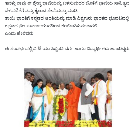
ಇವತ್ತು ನಾವು ಈ ಶ್ರೇಷ್ಠ ಭಾಷೆಯನ್ನು ಬಳಸುವುದರ ಜೊತೆಗೆ ಭಾಷೆಯ ಸಾಹಿತ್ಯದ
ಬೆಳವಣಿಗೆಗೆ ನಮ್ಮ ಕೈಲಾದ ಸೇವೆಯನ್ನು ಮಾಡಿ
ತಾಯಿ ಭಾರತಿಗೆ ಕನ್ನಡದ ಆರತಿಯನ್ನು ಮಾಡಿ ವಿಶ್ವಗುರು ಭಾರತದ ಭೂಪಟದಲ್ಲಿ
ಕನ್ನಡದ ನೆಲ ಸುವರ್ಣಯುಗದಿಂದ ಕಂಗೊಳಿಸುವಂತಾಗಲಿ.
ಎಂದು ಹೇಳಿದರು.
ಈ ಸಂದರ್ಭದಲ್ಲಿ ವಿ ಟಿ ಯು ಸಿಬ್ಬಂದಿ ವರ್ಗ ಹಾಗೂ ವಿದ್ಯಾರ್ಥಿಗಳು ಹಾಜರಿದ್ದರು.