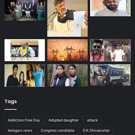
Tags
Addiction Free Day
Adopted daughter
attack
belagavi news
Congress candidate
D.K.Shivakumar