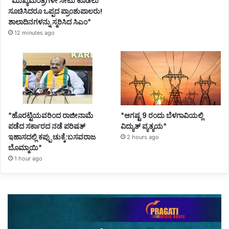
*ಮುಖ್ಯಮಂತ್ರಿಗಳೇ ಸೀಟು ಕೊಡಲು
ಸೂಚಿಸಿದರೂ ಒಪ್ಪದ ಪ್ರಾಂಶುಪಾಲರು!
ಶಾಲಾದಿನಗಳನ್ನು ಸ್ಮರಿಸಿದ ಸಿಎಂ*
12 minutes ago
*ಹೊರಟ್ಟಿಯವರಿಂದ ರಾಜೀನಾಮೆ
*ಆಗಷ್ಟ 9 ರಂದು ಬೆಳಗಾವಿಯಲ್ಲಿ
ಪಡೆದ ಸರ್ಕಾರದ ನಡೆ ಪರಿಷತ್
ವಿದ್ಯುತ್ ವ್ಯತ್ಯಯ*
ಇಹಾಸದಲ್ಲಿ ಕಪ್ಪು ಚುಕ್ಕೆ:ಬಸವರಾಜ
2 hours ago
ಬೊಮ್ಮಾಯಿ*
1 hour ago