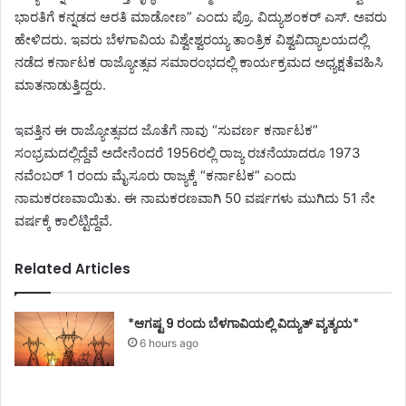
ಭಾರತಿಗೆ ಕನ್ನಡದ ಆರತಿ ಮಾಡೋಣ” ಎಂದು ಪ್ರೊ. ವಿದ್ಯುಶಂಕರ್ ಎಸ್. ಅವರು
ಹೇಳಿದರು. ಇವರು ಬೆಳಗಾವಿಯ ವಿಶ್ವೇಶ್ವರಯ್ಯ ತಾಂತ್ರಿಕ ವಿಶ್ವವಿದ್ಯಾಲಯದಲ್ಲಿ
ನಡೆದ ಕರ್ನಾಟಕ ರಾಜ್ಯೋತ್ಸವ ಸಮಾರಂಭದಲ್ಲಿ ಕಾರ್ಯಕ್ರಮದ ಅಧ್ಯಕ್ಷತೆವಹಿಸಿ
ಮಾತನಾಡುತ್ತಿದ್ದರು.
ಇವತ್ತಿನ ಈ ರಾಜ್ಯೋತ್ಸವದ ಜೊತೆಗೆ ನಾವು “ಸುವರ್ಣ ಕರ್ನಾಟಕ”
ಸಂಭ್ರಮದಲ್ಲಿದ್ದೆವೆ ಅದೇನೆಂದರೆ 1956ರಲ್ಲಿ ರಾಜ್ಯ ರಚನೆಯಾದರೂ 1973
ನವೆಂಬರ್ 1 ರಂದು ಮೈಸೂರು ರಾಜ್ಯಕ್ಕೆ “ಕರ್ನಾಟಕ” ಎಂದು
ನಾಮಕರಣವಾಯಿತು. ಈ ನಾಮಕರಣವಾಗಿ 50 ವರ್ಷಗಳು ಮುಗಿದು 51 ನೇ
ವರ್ಷಕ್ಕೆ ಕಾಲಿಟ್ಟಿದ್ದೆವೆ.
Related Articles
*ಆಗಷ್ಟ 9 ರಂದು ಬೆಳಗಾವಿಯಲ್ಲಿ ವಿದ್ಯುತ್ ವ್ಯತ್ಯಯ*
6 hours ago