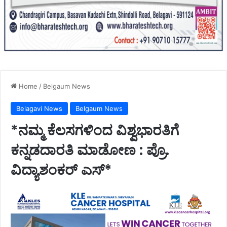
Home
/
Belgaum News
Belagavi News
Belgaum News
*ನಮ್ಮ ಕೆಲಸಗಳಿಂದ ವಿಶ್ವಭಾರತಿಗೆ
ಕನ್ನಡದಾರತಿ ಮಾಡೋಣ : ಪ್ರೊ.
ವಿದ್ಯಾಶಂಕರ್ ಎಸ್*