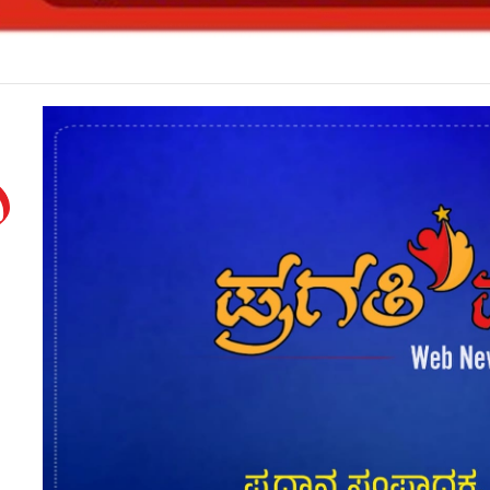
ಬಾಳಕರ್ ಅವರನ್ನು ಸಂಪುಟದಿಂದ ಹೊರಗಿಟ್ಟಿದ್ದೇಕೆ?*