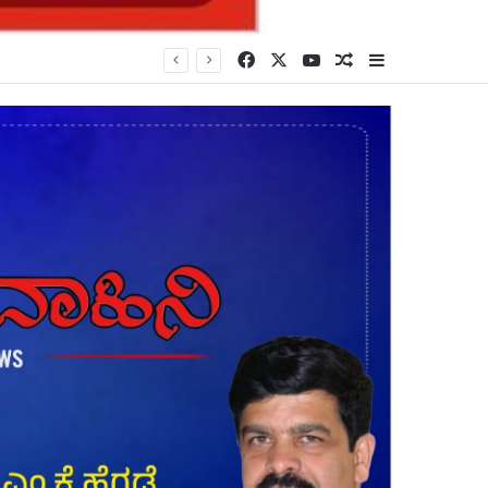
Facebook
X
YouTube
Random Article
Sidebar