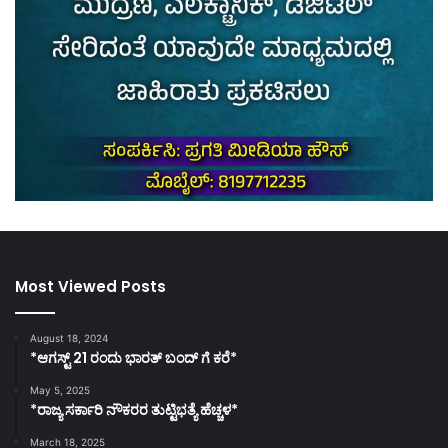
Most Viewed Posts
August 18, 2024
*ಆಗಸ್ಟ್ 21 ರಂದು ಭಾರತ್‌ ಬಂದ್‌ ಗೆ ಕರೆ*
May 5, 2025
*ರಾಜ್ಯ ಸರ್ಕಾರಿ ನೌಕರರ ತುಟ್ಟಿಭತ್ಯೆ ಹೆಚ್ಚಳ*
March 18, 2025