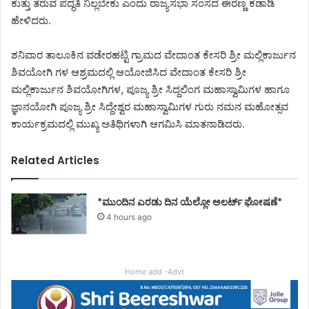
ಕುತ್ತು ತರುವ ಪದ್ಧತಿ ನಿಲ್ಲಬೇಕು ಎಂದು ರಾಜ್ಯಸಭಾ ಸಂಸದ ಈರಣ್ಣ ಕಡಾಡಿ
ಹೇಳಿದರು.
ಶನಿವಾರ ತಾಲೂಕಿನ ವಡೇರಹಟ್ಟಿ ಗ್ರಾಮದ ವೇದಾಂತ ಕೇಸರಿ ಶ್ರೀ ಮಲ್ಲಿಕಾರ್ಜುನ
ಶಿವಯೋಗಿ ಗಳ ಆಶ್ರಮದಲ್ಲಿ ಆಯೋಜಿಸಿದ ವೇದಾಂತ ಕೇಸರಿ ಶ್ರೀ
ಮಲ್ಲಿಕಾರ್ಜುನ ಶಿವಯೋಗಿಗಳ, ಪೂಜ್ಯ ಶ್ರೀ ಸಿದ್ದಲಿಂಗ ಮಹಾಸ್ವಾಮಿಗಳ ಹಾಗೂ
ಜ್ಞಾನಯೋಗಿ ಪೂಜ್ಯ ಶ್ರೀ ಸಿದ್ದೇಶ್ವರ ಮಹಾಸ್ವಾಮಿಗಳ ಗುರು ನಮನ ಮಹೋತ್ಸವ
ಕಾರ್ಯಕ್ರಮದಲ್ಲಿ ಮುಖ್ಯ ಅತಿಥಿಗಳಾಗಿ ಆಗಮಿಸಿ ಮಾತನಾಡಿದರು.
Related Articles
*ಮುಂದಿನ ಎರಡು ದಿನ ಯೆಲ್ಲೋ ಅಲರ್ಟ್ ಘೋಷಣೆ*
4 hours ago
Home add -Advt