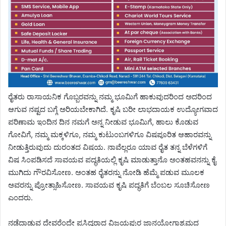
ರೈತರು ರಾಸಾಯನಿಕ ಗೊಬ್ಬರವನ್ನು ನಮ್ಮ ಭೂಮಿಗೆ ಹಾಕುವುದರಿಂದ ಅದರಿಂದ
ಆಗುವ ನಷ್ಟದ ಬಗ್ಗೆ ಅರಿಯಬೇಕಾಗಿದೆ. ಕೃಷಿ ಬರೀ ಲಾಭದಾಯಕ ಉದ್ಯೋಗವಾದ
ಪರಿಣಾಮ ಇಂದಿನ ದಿನ ನಮಗೆ ಅನ್ನ ನೀಡುವ ಭೂಮಿಗೆ, ಹಾಲು ಕೊಡುವ
ಗೋವಿಗೆ, ನಮ್ಮ ಮಕ್ಕಳಿಗೂ, ನಮ್ಮ ಕುಟುಂಬಗಳಿಗೂ ವಿಷಪೂರಿತ ಆಹಾರವನ್ನು
ನೀಡುತ್ತಿರುವುದು ದುರಂತದ ವಿಷಯ. ನಾವೆಲ್ಲರೂ ಯಾವ ರೈತ ತನ್ನ ಬೆಳೆಗಳಿಗೆ
ವಿಷ ಸಿಂಪಡಿಸದೆ ಸಾವಯವ ಪದ್ಧತಿಯಲ್ಲಿ ಕೃಷಿ ಮಾಡುತ್ತಾನೊ ಅಂತಹವನನ್ನು ಕೈ
ಮುಗಿದು ಗೌರವಿಸೋಣ. ಅಂತಹ ರೈತರನ್ನು ನೋಡಿ ಹೆಮ್ಮೆ ಪಡುವ ಮೂಲಕ
ಅವರನ್ನು ಪ್ರೋತ್ಸಾಹಿಸೋಣ. ಸಾವಯವ ಕೃಷಿ ಪದ್ಧತಿಗೆ ಬೆಂಬಲ ಸೂಚಿಸೋಣ
ಎಂದರು.
ನಡೆದಾಡುವ ದೇವರೆಂದೇ ಪ್ರಸಿದ್ಧರಾದ ವಿಜಯಪುರ ಜ್ಞಾನಯೋಗಾಶ್ರಮದ