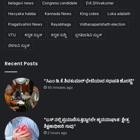
belagavi news
Congress candidate
D.K.Shivakumar
Havyaka habba
Kannada News
King cobra
Loka adalath
Pragativahini News
Rayabhaga
Vidhanaparishath election
VTU
ಕನ್ನಡ ನ್ಯೂಸ್
ಕನ್ನಡ ಸುದ್ದಿ
ಪ್ರಗತಿವಾಹಿನಿ ನ್ಯೂಸ್
ಬೆಳಗಾವಿ ನ್ಯೂಸ್
Recent Posts
*ಸಿಎಂ ಡಿ.ಕೆ.ಶಿವಕುಮಾರ್ ಭೇಟಿಯಾದ ಸಭಾಪತಿ ಹೊರಟ್ಟಿ*
45 minutes ago
*ಬಸ್ ನಲ್ಲಿ ಪ್ರಯಾಣಿಸುತ್ತಿದ್ದಾಗಲೇ ಹೃದಯಾಘಾತ: ಕ್ಷೇತ್ರ
ಶಿಕ್ಷಣಾಧಿಕಾರಿ ಸಾವು*
2 hours ago