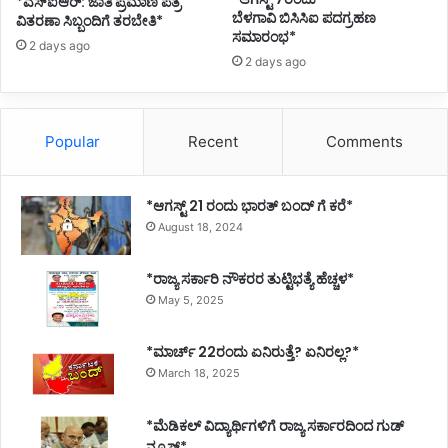
*ಎಸ್ಐಆರ್: ಜಾತಿ ಪ್ರಮಾಣ ಪತ್ರ
ಬೆಳಗಾವಿ ಬಿಸಿಸಿಐ ಪದಗ್ರಹಣ
ವಿತರಣಾ ಸಿಬ್ಬಂದಿಗೆ ತರಬೇತಿ*
ಸಮಾರಂಭ*
2 days ago
2 days ago
Popular
Recent
Comments
*ಆಗಸ್ಟ್ 21 ರಂದು ಭಾರತ್‌ ಬಂದ್‌ ಗೆ ಕರೆ*
August 18, 2024
*ರಾಜ್ಯ ಸರ್ಕಾರಿ ನೌಕರರ ತುಟ್ಟಿಭತ್ಯೆ ಹೆಚ್ಚಳ*
May 5, 2025
*ಮಾರ್ಚ್ 22ರಂದು ಏನಿರುತ್ತೆ? ಏನಿರಲ್ಲ?*
March 18, 2025
*ಮೆಡಿಕಲ್ ವಿದ್ಯಾರ್ಥಿಗಳಿಗೆ ರಾಜ್ಯ ಸರ್ಕಾರದಿಂದ ಗುಡ್
ನ್ಯೂಸ್*