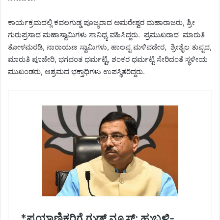
ಕಾರ್ಯಕ್ರಮದಲ್ಲಿ ಕವಲಗುಡ್ಡ ಪೂಜ್ಯರಾದ ಅಮರೇಶ್ವರ ಮಹಾರಾಜರು, ಶ್ರೀ
ಗುರುಪ್ರಸಾದ ಮಹಾಸ್ವಾಮಿಗಳು ಸಾನಿಧ್ಯ ವಹಿಸಿದ್ದರು. ಪ್ರಮುಖರಾದ ಮಾರುತಿ
ತೋಳಮರಡಿ, ನಾರಾಯಣ ಸ್ವಾಮಿಗಳು, ಹಾಲಪ್ಪ ಮಳಿವಡೇರ, ಶ್ರೀಶೈಲ ತುಪ್ಪದ,
ಮಾರುತಿ ಪೂಜೇರಿ, ಭಗವಂತ ಧರ್ಮಟ್ಟಿ, ಶಂಕರ ಧರ್ಮಟ್ಟಿ ಸೇರಿದಂತೆ ಸ್ಥಳೀಯ
ಮುಖಂಡರು, ಆಶ್ರಮದ ಭಕ್ತಾಧಿಗಳು ಉಪಸ್ಥಿತರಿದ್ದರು.