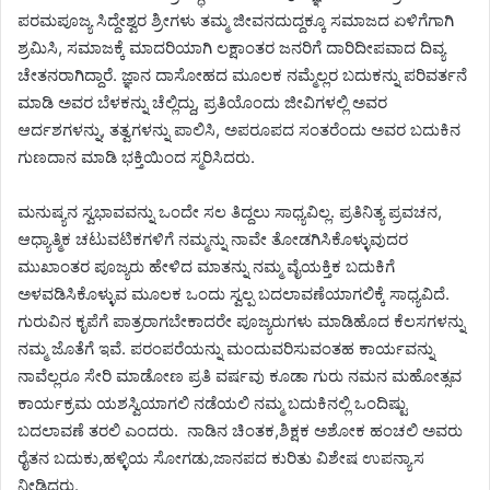
ಪರಮಪೂಜ್ಯ ಸಿದ್ದೇಶ್ವರ ಶ್ರೀಗಳು ತಮ್ಮ ಜೀವನದುದ್ದಕ್ಕೂ ಸಮಾಜದ ಏಳಿಗೆಗಾಗಿ
ಶ್ರಮಿಸಿ, ಸಮಾಜಕ್ಕೆ ಮಾದರಿಯಾಗಿ ಲಕ್ಷಾಂತರ ಜನರಿಗೆ ದಾರಿದೀಪವಾದ ದಿವ್ಯ
ಚೇತನರಾಗಿದ್ದಾರೆ. ಜ್ಞಾನ ದಾಸೋಹದ ಮೂಲಕ ನಮ್ಮೆಲ್ಲರ ಬದುಕನ್ನು ಪರಿವರ್ತನೆ
ಮಾಡಿ ಅವರ ಬೆಳಕನ್ನು ಚೆಲ್ಲಿದ್ದು, ಪ್ರತಿಯೊಂದು ಜೀವಿಗಳಲ್ಲಿ ಅವರ
ಆರ್ದಶಗಳನ್ನು, ತತ್ವಗಳನ್ನು ಪಾಲಿಸಿ, ಅಪರೂಪದ ಸಂತರೆಂದು ಅವರ ಬದುಕಿನ
ಗುಣದಾನ ಮಾಡಿ ಭಕ್ತಿಯಿಂದ ಸ್ಮರಿಸಿದರು.
ಮನುಷ್ಯನ ಸ್ವಭಾವವನ್ನು ಒಂದೇ ಸಲ ತಿದ್ದಲು ಸಾಧ್ಯವಿಲ್ಲ. ಪ್ರತಿನಿತ್ಯ ಪ್ರವಚನ,
ಆಧ್ಯಾತ್ಮಿಕ ಚಟುವಟಿಕಗಳಿಗೆ ನಮ್ಮನ್ನು ನಾವೇ ತೋಡಗಿಸಿಕೊಳ್ಳುವುದರ
ಮುಖಾಂತರ ಪೂಜ್ಯರು ಹೇಳಿದ ಮಾತನ್ನು ನಮ್ಮ ವೈಯಕ್ತಿಕ ಬದುಕಿಗೆ
ಅಳವಡಿಸಿಕೊಳ್ಳುವ ಮೂಲಕ ಒಂದು ಸ್ವಲ್ಪ ಬದಲಾವಣೆಯಾಗಲಿಕ್ಕೆ ಸಾಧ್ಯವಿದೆ.
ಗುರುವಿನ ಕೃಪೆಗೆ ಪಾತ್ರರಾಗಬೇಕಾದರೇ ಪೂಜ್ಯರುಗಳು ಮಾಡಿಹೊದ ಕೆಲಸಗಳನ್ನು
ನಮ್ಮ ಜೊತೆಗೆ ಇವೆ. ಪರಂಪರೆಯನ್ನು ಮಂದುವರಿಸುವಂತಹ ಕಾರ್ಯವನ್ನು
ನಾವೆಲ್ಲರೂ ಸೇರಿ ಮಾಡೋಣ ಪ್ರತಿ ವರ್ಷವು ಕೂಡಾ ಗುರು ನಮನ ಮಹೋತ್ಸವ
ಕಾರ್ಯಕ್ರಮ ಯಶಸ್ವಿಯಾಗಲಿ ನಡೆಯಲಿ ನಮ್ಮ ಬದುಕಿನಲ್ಲಿ ಒಂದಿಷ್ಟು
ಬದಲಾವಣೆ ತರಲಿ ಎಂದರು. ನಾಡಿನ ಚಿಂತಕ,ಶಿಕ್ಷಕ ಅಶೋಕ ಹಂಚಲಿ ಅವರು
ರೈತನ ಬದುಕು,ಹಳ್ಳಿಯ ಸೋಗಡು,ಜಾನಪದ ಕುರಿತು ವಿಶೇಷ ಉಪನ್ಯಾಸ
ನೀಡಿದರು.