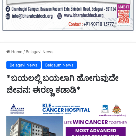
Home
/
Belagavi News
Belagavi News
Belgaum News
*ಬಯಲಲ್ಲಿ ಬಯಲಾಗಿ ಹೋಗುವುದೇ
ಜೀವನ: ಈರಣ್ಣ ಕಡಾಡಿ*