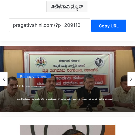
ಬೆಳಗಾವಿ ನ್ಯೂಸ್
Copy URL
Belagavi News
18 hours ago
*ಬೆಳಗಾವಿಯಲ್ಲಿ ಆಗಸ್ಟ್ 8ರಂದು ಮಹಿಳಾ ರಂಗ ಸಂಗೀತ
ವೈಭವ*
*ಪ್ರಯಾಣಿಕರಿಗೆ
ಗುಡ್