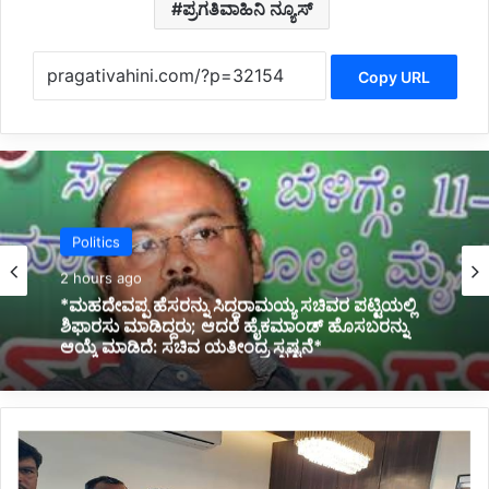
ಪ್ರಗತಿವಾಹಿನಿ ನ್ಯೂಸ್
Copy URL
Latest
2 hours ago
*ಸಿಗರೇಟ್ ಸೇದಲು ಜಾಗ ಕೊಡಿ, ನಿಮ್ಮ ಫೋನ್ ನಂಬರ್
ಕೊಡಿ ಎಂದು ಡೆಲಿವರಿ ಬಾಯ್ ನಿಂದ ಯುವತಿಗೆ ಕಿರುಕುಳ*
ಗ್
ರಾ
ಮೀ