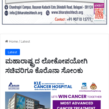
Home
/
Latest
Latest
ಮಹಾರಾಷ್ಟ್ರದ ಲೋಕೋಪಯೋಗಿ
ಸಚಿವರಿಗೂ ಕೊರೊನಾ ಸೋಂಕು