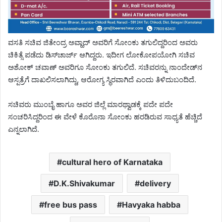
ವಸತಿ ಸಚಿವ ಜಿತೇಂದ್ರ ಅವ್ಹಾದ್ ಅವರಿಗೆ ಸೋಂಕು ತಗುಲಿದ್ದರಿಂದ ಅವರು
ಚಿಕಿತ್ಸೆ ಪಡೆದು ಡಿಸ್‍ಚಾರ್ಜ್ ಆಗಿದ್ದರು. ಇದೀಗ ಲೋಕೋಪಯೋಗಿ ಸಚಿವ
ಅಶೋಕ್ ಚವಾಣ್ ಅವರಿಗೂ ಸೋಂಕು ತಗುಲಿದೆ. ಸಚಿವರನ್ನು ನಾಂದೇಡ್‍ನ
ಆಸ್ಪತ್ರೆಗೆ ದಾಖಲಿಸಲಾಗಿದ್ದು, ಆರೋಗ್ಯ ಸ್ಥಿರವಾಗಿದೆ ಎಂದು ತಿಳಿದುಬಂದಿದೆ.
ಸಚಿವರು ಮುಂಬೈ ಹಾಗೂ ಅವರ ಜಿಲ್ಲೆ ಮಾರಥ್ವಾಡಕ್ಕೆ ಪದೇ ಪದೇ
ಸಂಚರಿಸಿದ್ದರಿಂದ ಈ ವೇಳೆ ಕೊರೊನಾ ಸೋಂಕು ಹರಡಿರುವ ಸಾಧ್ಯತೆ ಹೆಚ್ಚಿದೆ
ಎನ್ನಲಾಗಿದೆ.
cultural hero of Karnataka
D.K.Shivakumar
delivery
free bus pass
Havyaka habba