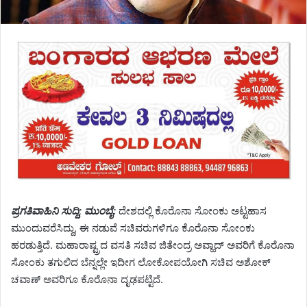
ಪ್ರಗತಿವಾಹಿನಿ ಸುದ್ದಿ; ಮುಂಬೈ:
ದೇಶದಲ್ಲಿ ಕೊರೊನಾ ಸೋಂಕು ಅಟ್ಟಹಾಸ
ಮುಂದುವರೆಸಿದ್ದು, ಈ ನಡುವೆ ಸಚಿವರುಗಳಿಗೂ ಕೊರೊನಾ ಸೋಂಕು
ಹರಡುತ್ತಿದೆ. ಮಹಾರಾಷ್ಟ್ರದ ವಸತಿ ಸಚಿವ ಜಿತೇಂದ್ರ ಅವ್ಹಾದ್ ಅವರಿಗೆ ಕೊರೊನಾ
ಸೋಂಕು ತಗುಲಿದ ಬೆನ್ನಲ್ಲೇ ಇದೀಗ ಲೋಕೋಪಯೋಗಿ ಸಚಿವ ಅಶೋಕ್
ಚವಾಣ್ ಅವರಿಗೂ ಕೊರೊನಾ ದೃಢಪಟ್ಟಿದೆ.