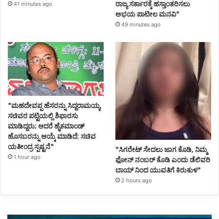
ರಾಜ್ಯ ಸರ್ಕಾರಕ್ಕೆ ಹಸ್ತಾಂತರಿಸಲು
41 minutes ago
ಅಭಯ ಪಾಟೀಲ ಮನವಿ*
49 minutes ago
*ಮಹದೇವಪ್ಪ ಹೆಸರನ್ನು ಸಿದ್ದರಾಮಯ್ಯ
ಸಚಿವರ ಪಟ್ಟಿಯಲ್ಲಿ ಶಿಫಾರಸು
ಮಾಡಿದ್ದರು; ಆದರೆ ಹೈಕಮಾಂಡ್
ಹೊಸಬರನ್ನು ಆಯ್ಕೆ ಮಾಡಿದೆ: ಸಚಿವ
ಯತೀಂದ್ರ ಸ್ಪಷ್ಟನೆ*
*ಸಿಗರೇಟ್ ಸೇದಲು ಜಾಗ ಕೊಡಿ, ನಿಮ್ಮ
1 hour ago
ಫೋನ್ ನಂಬರ್ ಕೊಡಿ ಎಂದು ಡೆಲಿವರಿ
ಬಾಯ್ ನಿಂದ ಯುವತಿಗೆ ಕಿರುಕುಳ*
2 hours ago