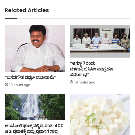
ಲ
ಸೋಂ
Related Articles
ಕ್ಷ್
ಕು
ಮಿ
ಪ
ಹೆ
ತ್
ಬ್
ತೆ
ಬಾ
ಳ
ಕ
ರ್
ಸಂ
*ಆಗಸ್ಟ್ 7ರಂದು
ತ
ಬೆಳಗಾವಿ ಬಿಸಿಸಿಐ ಪದಗ್ರಹಣ
ಸ
ಸಮಾರಂಭ*
*ಬಸನಗೌಡ ದದ್ದಲ್‌ ರಾಜೀನಾಮೆ*
19 hours ago
18 hours ago
ಅಂಬೋಲಿ ಫಾಲ್ಸ್ ನಲ್ಲಿ ದುರಂತ: 400
ಅಡಿ ಪ್ರಪಾತಕ್ಕೆ ಬಿದ್ದು ಪ್ರವಾಸಿಗ ಸಾವು