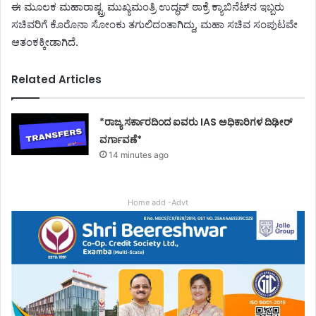
ಈ ಮೂಲಕ ಮಹಾರಾಷ್ಟ್ರ ಮುಖ್ಯಮಂತ್ರಿ ಉದ್ಧವ್ ಠಾಕ್ರೆ ಕ್ಯಾಬಿನೆಟ್‍ನ ಇಬ್ಬರು
ಸಚಿವರಿಗೆ ಕೊರೊನಾ ಸೋಂಕು ತಗುಲಿದಂತಾಗಿದ್ದು, ಮಹಾ ಸಚಿವ ಸಂಪುಟವೇ
ಆತಂಕಕ್ಕೀಡಾಗಿದೆ.
Related Articles
*ರಾಜ್ಯ ಸರ್ಕಾರದಿಂದ ಐವರು IAS ಅಧಿಕಾರಿಗಳ ದಿಢೀರ್
ವರ್ಗಾವಣೆ*
14 minutes ago
Home add -Advt