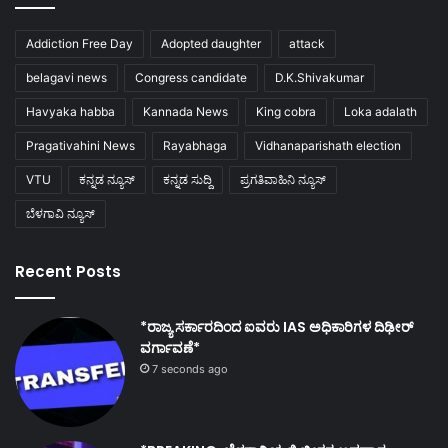
Addiction Free Day
Adopted daughter
attack
belagavi news
Congress candidate
D.K.Shivakumar
Havyaka habba
Kannada News
King cobra
Loka adalath
Pragativahini News
Rayabhaga
Vidhanaparishath election
VTU
ಕನ್ನಡ ನ್ಯೂಸ್
ಕನ್ನಡ ಸುದ್ದಿ
ಪ್ರಗತಿವಾಹಿನಿ ನ್ಯೂಸ್
ಬೆಳಗಾವಿ ನ್ಯೂಸ್
Recent Posts
*ರಾಜ್ಯ ಸರ್ಕಾರದಿಂದ ಐವರು IAS ಅಧಿಕಾರಿಗಳ ದಿಢೀರ್
ವರ್ಗಾವಣೆ*
7 seconds ago