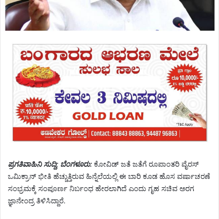
ಪ್ರಗತಿವಾಹಿನಿ ಸುದ್ದಿ; ಬೆಂಗಳೂರು:
ಕೋವಿಡ್ ಜತೆ ಜತೆಗೆ ರೂಪಾಂತರಿ ವೈರಸ್
ಒಮಿಕ್ರಾನ್ ಭೀತಿ ಹೆಚ್ಚುತ್ತಿರುವ ಹಿನ್ನೆಲೆಯಲ್ಲಿ ಈ ಬಾರಿ ಕೂಡ ಹೊಸ ವರ್ಷಾಚರಣೆ
ಸಂಭ್ರಮಕ್ಕೆ ಸಂಪೂರ್ಣ ನಿರ್ಬಂಧ ಹೇರಲಾಗಿದೆ ಎಂದು ಗೃಹ ಸಚಿವ ಅರಗ
ಜ್ಞಾನೇಂದ್ರ ತಿಳಿಸಿದ್ದಾರೆ.