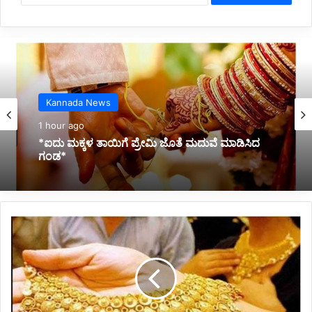
Belagavi News
11 hours ago
*ಸಚಿವ ಸ್ಥಾನ ನೀಡುವಂತೆ ಆಗ್ರಹ :ಲಕ್ಷ್ಮೀ ಹೆಬ್ಬಾಳ್ಕರ್
ಬೆಂಬಲಿಗರಿಂದ ಅರೆಬೆತ್ತಲೆ ಪ್ರತಿಭಟನೆ*
ಚಿ
ನ್
ನ
-
ಬೆ
ಳ್
ಳಿ