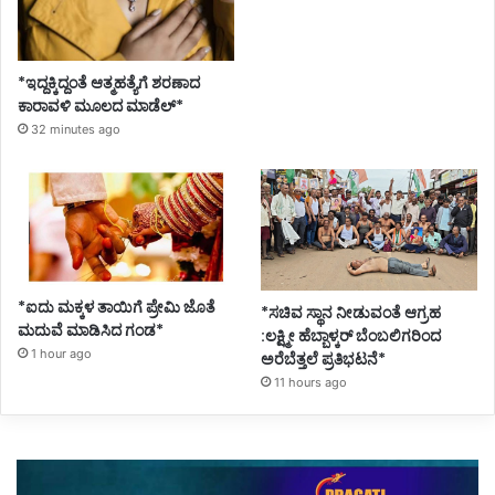
*ಇದ್ದಕ್ಕಿದ್ದಂತೆ ಆತ್ಮಹತ್ಯೆಗೆ ಶರಣಾದ
ಕಾರಾವಳಿ ಮೂಲದ ಮಾಡೆಲ್*
32 minutes ago
*ಐದು ಮಕ್ಕಳ ತಾಯಿಗೆ ಪ್ರೇಮಿ ಜೊತೆ
*ಸಚಿವ ಸ್ಥಾನ ನೀಡುವಂತೆ ಆಗ್ರಹ
ಮದುವೆ ಮಾಡಿಸಿದ ಗಂಡ*
:ಲಕ್ಷ್ಮೀ ಹೆಬ್ಬಾಳ್ಕರ್ ಬೆಂಬಲಿಗರಿಂದ
1 hour ago
ಅರೆಬೆತ್ತಲೆ ಪ್ರತಿಭಟನೆ*
11 hours ago