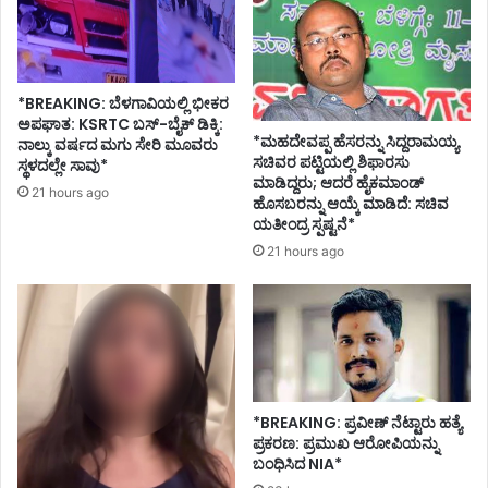
ರಿ
ಗೆ
ನೀ
ಡು
*BREAKING: ಬೆಳಗಾವಿಯಲ್ಲಿ ಭೀಕರ
ವ
ಅಪಘಾತ: KSRTC ಬಸ್-ಬೈಕ್ ಡಿಕ್ಕಿ:
ತಂ
*ಮಹದೇವಪ್ಪ ಹೆಸರನ್ನು ಸಿದ್ದರಾಮಯ್ಯ
ನಾಲ್ಕು ವರ್ಷದ ಮಗು ಸೇರಿ ಮೂವರು
ತ್
ಸಚಿವರ ಪಟ್ಟಿಯಲ್ಲಿ ಶಿಫಾರಸು
ಸ್ಥಳದಲ್ಲೇ ಸಾವು*
ರ
ಮಾಡಿದ್ದರು; ಆದರೆ ಹೈಕಮಾಂಡ್
21 hours ago
ಗಾ
ಹೊಸಬರನ್ನು ಆಯ್ಕೆ ಮಾಡಿದೆ: ಸಚಿವ
ರಿ
ಯತೀಂದ್ರ ಸ್ಪಷ್ಟನೆ*
ಕೆ
21 hours ago
;
ಬಿ
ಜೆ
ಪಿ
ವಿ
ರು
ದ್
*BREAKING: ಪ್ರವೀಣ್ ನೆಟ್ಟಾರು ಹತ್ಯೆ
ಧ
ಪ್ರಕರಣ: ಪ್ರಮುಖ ಆರೋಪಿಯನ್ನು
ಡಿ
ಬಂಧಿಸಿದ NIA*
ಕೆ