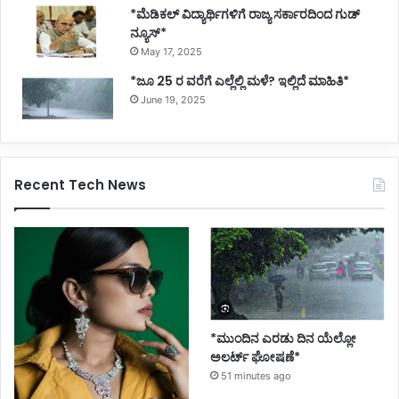
*ಮೆಡಿಕಲ್ ವಿದ್ಯಾರ್ಥಿಗಳಿಗೆ ರಾಜ್ಯ ಸರ್ಕಾರದಿಂದ ಗುಡ್
ನ್ಯೂಸ್*
May 17, 2025
*ಜೂ 25 ರ ವರೆಗೆ ಎಲ್ಲೆಲ್ಲಿ ಮಳೆ? ಇಲ್ಲಿದೆ ಮಾಹಿತಿ*
June 19, 2025
Recent Tech News
*ಮುಂದಿನ ಎರಡು ದಿನ ಯೆಲ್ಲೋ
ಅಲರ್ಟ್ ಘೋಷಣೆ*
51 minutes ago