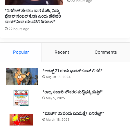
23 hours ago
ಶಿ
ವಾ
*ಸಿಗರೇಟ್ ಸೇದಲು ಜಾಗ ಕೊಡಿ, ನಿಮ್ಮ
ಗ್
ಫೋನ್ ನಂಬರ್ ಕೊಡಿ ಎಂದು ಡೆಲಿವರಿ
ದಾ
ಬಾಯ್ ನಿಂದ ಯುವತಿಗೆ ಕಿರುಕುಳ*
ಳಿ
22 hours ago
Popular
Recent
Comments
*ಆಗಸ್ಟ್ 21 ರಂದು ಭಾರತ್‌ ಬಂದ್‌ ಗೆ ಕರೆ*
August 18, 2024
*ರಾಜ್ಯ ಸರ್ಕಾರಿ ನೌಕರರ ತುಟ್ಟಿಭತ್ಯೆ ಹೆಚ್ಚಳ*
May 5, 2025
*ಮಾರ್ಚ್ 22ರಂದು ಏನಿರುತ್ತೆ? ಏನಿರಲ್ಲ?*
March 18, 2025