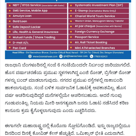
ರಾಜಧಾನಿ ಬೆಂಗಳೂರಿನಲ್ಲಿ ಸಂಜೆ 6 ಗಂಟೆಯಿಂದಲೇ ನಿರ್ಬಂಧ ಜಾರಿಯಾಗಲಿದೆ.
ಹೊಸ ವರ್ಷಾಚರಣೆಯ ಪ್ರಮುಖ ಸ್ಥಳಗಳಾಗಿದ್ದ ಎಂಜಿ ರೋಡ್, ಬ್ರಿಗೇಡ್ ರೋಡ್
ಗಳನ್ನು ಬಂದ್ ಮಾಡಲಾಗುವುದು. ನಗರದ ಪ್ರಮುಖ ರಸ್ತೆಗಳಲ್ಲಿ ನಾಕಾಬಂದಿ
ಹಾಕಲಾಗುವುದು. ಸಂಜೆ ಬಳಿಕ ಸಾರ್ವಜನಿಕ ಓಡಾಟಕ್ಕೆ ಅವಕಾಶವಿಲ್ಲ. ಹೊಸ
ವರ್ಷ ಆಚರಿಸುವುದಿದ್ದರೆ ಮನೆಗಳಲ್ಲಿಯೇ ಆಚರಿಸಬಹುದು. ಆದರೆ ಗುಂಪು
ಗೂಡುವಂತಿಲ್ಲ. ನಿಯಮ ಮೀರಿ ಅನಗತ್ಯವಾಗಿ ಜನರು ಓಡಾಟ ನಡೆಸಿದರೆ ಕಠಿಣ
ಕಾನೂನು ಕ್ರಮ ಕೈಗೊಳ್ಳಲಾಗುವುದು ಎಂದು ಎಚ್ಚರಿಸಿದರು.
ಈಗಾಗಲೇ ಮಹಾರಾಷ್ಟ್ರದಲ್ಲಿ ಕೊರೊನಾ ಸ್ಫೋಟಗೊಂಡಿದೆ. ಇನ್ನು ರಾಜ್ಯದಲ್ಲಿಯೂ
ದಿನದಿಂದ ದಿನಕ್ಕೆ ಕೋವಿಡ್ ಕೇಸ್ ಹೆಚ್ಚುತ್ತಿದೆ. ಒಮಿಕ್ರಾನ್ ಭೀತಿ ಎದುರಾಗಿದೆ.