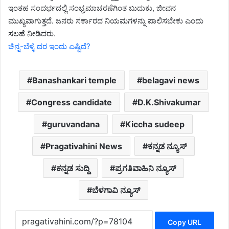
ಇಂತಹ ಸಂದರ್ಭದಲ್ಲಿ ಸಂಭ್ರಮಾಚರಣೆಗಿಂತ ಬುದುಕು, ಜೀವನ
ಮುಖ್ಯವಾಗುತ್ತದೆ. ಜನರು ಸರ್ಕಾರದ ನಿಯಮಗಳನ್ನು ಪಾಲಿಸಬೇಕು ಎಂದು
ಸಲಹೆ ನೀಡಿದರು.
ಚಿನ್ನ-ಬೆಳ್ಳಿ ದರ ಇಂದು ಎಷ್ಟಿದೆ?
Banashankari temple
belagavi news
Congress candidate
D.K.Shivakumar
guruvandana
Kiccha sudeep
Pragativahini News
ಕನ್ನಡ ನ್ಯೂಸ್
ಕನ್ನಡ ಸುದ್ದಿ
ಪ್ರಗತಿವಾಹಿನಿ ನ್ಯೂಸ್
ಬೆಳಗಾವಿ ನ್ಯೂಸ್
Copy URL