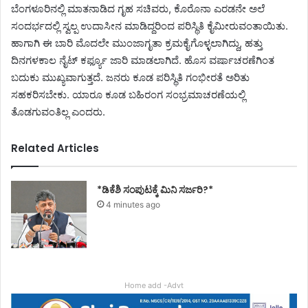
ಬೆಂಗಳೂರಿನಲ್ಲಿ ಮಾತನಾಡಿದ ಗೃಹ ಸಚಿವರು, ಕೊರೊನಾ ಎರಡನೇ ಅಲೆ
ಸಂದರ್ಭದಲ್ಲಿ ಸ್ವಲ್ಪ ಉದಾಸೀನ ಮಾಡಿದ್ದರಿಂದ ಪರಿಸ್ಥಿತಿ ಕೈಮೀರುವಂತಾಯಿತು.
ಹಾಗಾಗಿ ಈ ಬಾರಿ ಮೊದಲೇ ಮುಂಜಾಗೃತಾ ಕ್ರಮಕೈಗೊಳ್ಳಲಾಗಿದ್ದು, ಹತ್ತು
ದಿನಗಳಕಾಲ ನೈಟ್ ಕರ್ಫ್ಯೂ ಜಾರಿ ಮಾಡಲಾಗಿದೆ. ಹೊಸ ವರ್ಷಾಚರಣೆಗಿಂತ
ಬದುಕು ಮುಖ್ಯವಾಗುತ್ತದೆ. ಜನರು ಕೂಡ ಪರಿಸ್ಥಿತಿ ಗಂಭೀರತೆ ಅರಿತು
ಸಹಕರಿಸಬೇಕು. ಯಾರೂ ಕೂಡ ಬಹಿರಂಗ ಸಂಭ್ರಮಾಚರಣೆಯಲ್ಲಿ
ತೊಡಗುವಂತಿಲ್ಲ ಎಂದರು.
Related Articles
*ಡಿಕೆಶಿ ಸಂಪುಟಕ್ಕೆ ಮಿನಿ ಸರ್ಜರಿ?*
4 minutes ago
Home add -Advt