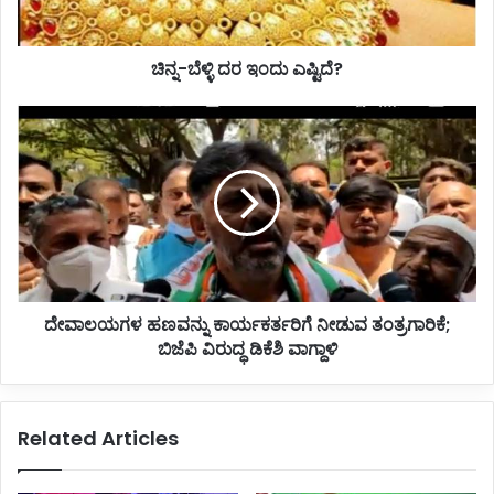
ದ
ರ
ಚಿನ್ನ-ಬೆಳ್ಳಿ ದರ ಇಂದು ಎಷ್ಟಿದೆ?
ಇಂ
ದು
ಎ
ದೇ
ಷ್
ವಾ
ಟಿ
ಲ
ದೆ
ಯ
?
ಗ
ಳ
ಹ
ಣ
ವ
ದೇವಾಲಯಗಳ ಹಣವನ್ನು ಕಾರ್ಯಕರ್ತರಿಗೆ ನೀಡುವ ತಂತ್ರಗಾರಿಕೆ;
ನ್
ಬಿಜೆಪಿ ವಿರುದ್ಧ ಡಿಕೆಶಿ ವಾಗ್ದಾಳಿ
ನು
ಕಾ
ರ್
ಯ
Related Articles
ಕ
ರ್
ತ