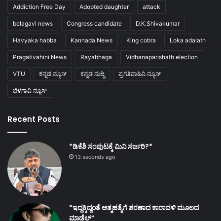
Addiction Free Day
Adopted daughter
attack
belagavi news
Congress candidate
D.K.Shivakumar
Havyaka habba
Kannada News
King cobra
Loka adalath
Pragativahini News
Rayabhaga
Vidhanaparishath election
VTU
ಕನ್ನಡ ನ್ಯೂಸ್
ಕನ್ನಡ ಸುದ್ದಿ
ಪ್ರಗತಿವಾಹಿನಿ ನ್ಯೂಸ್
ಬೆಳಗಾವಿ ನ್ಯೂಸ್
Recent Posts
*ಡಿಕೆಶಿ ಸಂಪುಟಕ್ಕೆ ಮಿನಿ ಸರ್ಜರಿ?*
13 seconds ago
*ಇದ್ದಕ್ಕಿದ್ದಂತೆ ಆತ್ಮಹತ್ಯೆಗೆ ಶರಣಾದ ಕಾರಾವಳಿ ಮೂಲದ
ಮಾಡೆಲ್*