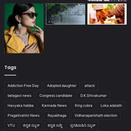
Tags
Addiction Free Day
Adopted daughter
attack
belagavi news
Congress candidate
D.K.Shivakumar
Havyaka habba
Kannada News
King cobra
Loka adalath
Pragativahini News
Rayabhaga
Vidhanaparishath election
VTU
ಕನ್ನಡ ನ್ಯೂಸ್
ಕನ್ನಡ ಸುದ್ದಿ
ಪ್ರಗತಿವಾಹಿನಿ ನ್ಯೂಸ್