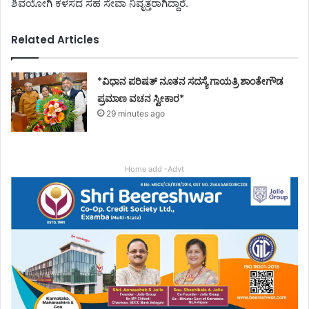
ಶಿವಯೋಗಿ ಕಳಸದ ಸಹ ಸೇವಾ ನಿವೃತ್ತರಾಗಿದ್ದಾರೆ.
Related Articles
*ವಿಧಾನ ಪರಿಷತ್ ನೂತನ ಸದಸ್ಯೆ ಗಾಯತ್ರಿ ಶಾಂತೇಗೌಡ
ಪ್ರಮಾಣ ವಚನ ಸ್ವೀಕಾರ*
29 minutes ago
Home add -Advt