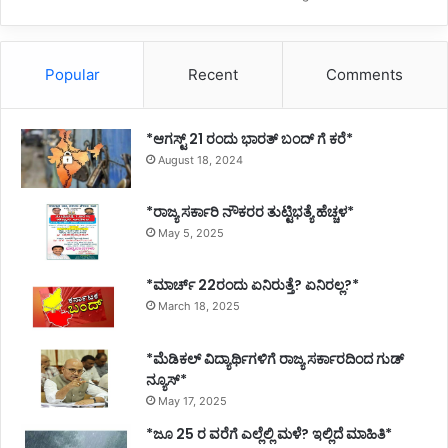
Popular
Recent
Comments
*ಆಗಸ್ಟ್ 21 ರಂದು ಭಾರತ್‌ ಬಂದ್‌ ಗೆ ಕರೆ*
August 18, 2024
*ರಾಜ್ಯ ಸರ್ಕಾರಿ ನೌಕರರ ತುಟ್ಟಿಭತ್ಯೆ ಹೆಚ್ಚಳ*
May 5, 2025
*ಮಾರ್ಚ್ 22ರಂದು ಏನಿರುತ್ತೆ? ಏನಿರಲ್ಲ?*
March 18, 2025
*ಮೆಡಿಕಲ್ ವಿದ್ಯಾರ್ಥಿಗಳಿಗೆ ರಾಜ್ಯ ಸರ್ಕಾರದಿಂದ ಗುಡ್
ನ್ಯೂಸ್*
May 17, 2025
*ಜೂ 25 ರ ವರೆಗೆ ಎಲ್ಲೆಲ್ಲಿ ಮಳೆ? ಇಲ್ಲಿದೆ ಮಾಹಿತಿ*