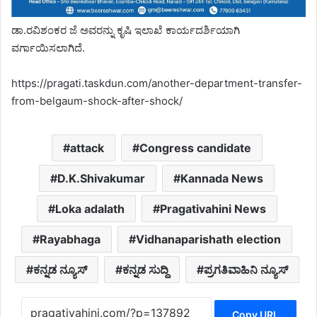
ಡಾ.ರವಿಶಂಕರ ಜೆ ಅವರನ್ನು ಕೃಷಿ ಇಲಾಖೆ ಕಾರ್ಯದರ್ಶಿಯಾಗಿ
ವರ್ಗಾಯಿಸಲಾಗಿದೆ.
https://pragati.taskdun.com/another-department-transfer-
from-belgaum-shock-after-shock/
attack
Congress candidate
D.K.Shivakumar
Kannada News
Loka adalath
Pragativahini News
Rayabhaga
Vidhanaparishath election
ಕನ್ನಡ ನ್ಯೂಸ್
ಕನ್ನಡ ಸುದ್ದಿ
ಪ್ರಗತಿವಾಹಿನಿ ನ್ಯೂಸ್
Copy URL