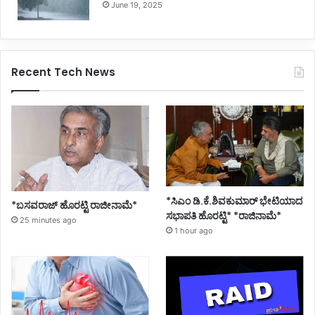
June 19, 2025
Recent Tech News
*ಸಿಎಂ ಡಿ.ಕೆ.ಶಿವಕುಮಾರ್ ಭೇಟಿಯಾದ
*ಬಸವರಾಜ್ ಹೊರಟ್ಟಿ ರಾಜೀನಾಮೆ*
ಸಭಾಪತಿ ಹೊರಟ್ಟಿ* *ರಾಜಿನಾಮೆ*
25 minutes ago
1 hour ago