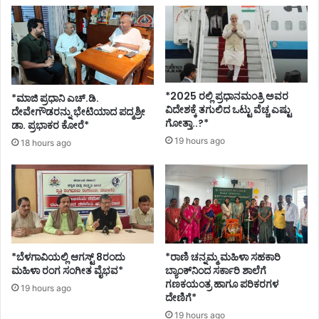
ದ್
:
ಧ
ಬ
ರಾ
ಸ
ಮ
ವ
ಯ್
ರಾ
ಯ
ಜ
ಬೊ
*2025 ರಲ್ಲಿ ಪ್ರಧಾನಮಂತ್ರಿ ಅವರ
*ಮಾಜಿ ಪ್ರಧಾನಿ ಎಚ್.ಡಿ.
ಮ್
ವಿದೇಶಕ್ಕೆ ತಗುಲಿದ ಒಟ್ಟು ವೆಚ್ಚ ಎಷ್ಟು
ದೇವೇಗೌಡರನ್ನು ಭೇಟಿಯಾದ ಪದ್ಮಶ್ರೀ
ಮಾ
ಗೋತ್ತಾ..?*
ಡಾ. ಪ್ರಭಾಕರ ಕೋರೆ*
ಯಿ
19 hours ago
18 hours ago
*ಬೆಳಗಾವಿಯಲ್ಲಿ ಆಗಸ್ಟ್ 8ರಂದು
*ರಾಣಿ ಚನ್ನಮ್ಮ ಮಹಿಳಾ ಸಹಕಾರಿ
ಮಹಿಳಾ ರಂಗ ಸಂಗೀತ ವೈಭವ*
ಬ್ಯಾಂಕ್‌ನಿಂದ ಸರ್ಕಾರಿ ಶಾಲೆಗೆ
ಗಣಕಯಂತ್ರ ಹಾಗೂ ಪರಿಕರಗಳ
19 hours ago
ದೇಣಿಗೆ*
19 hours ago