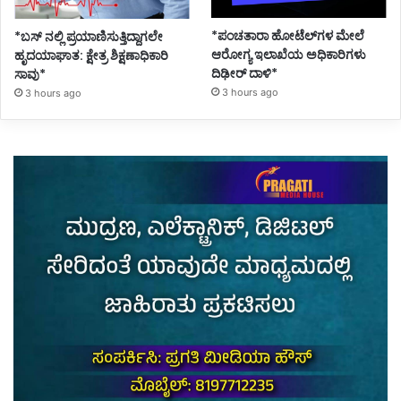
*ಪಂಚತಾರಾ ಹೋಟೆಲ್‌ಗಳ ಮೇಲೆ
*ಬಸ್ ನಲ್ಲಿ ಪ್ರಯಾಣಿಸುತ್ತಿದ್ದಾಗಲೇ
ಆರೋಗ್ಯ ಇಲಾಖೆಯ ಅಧಿಕಾರಿಗಳು
ಹೃದಯಾಘಾತ: ಕ್ಷೇತ್ರ ಶಿಕ್ಷಣಾಧಿಕಾರಿ
ದಿಢೀರ್ ದಾಳಿ*
ಸಾವು*
3 hours ago
3 hours ago