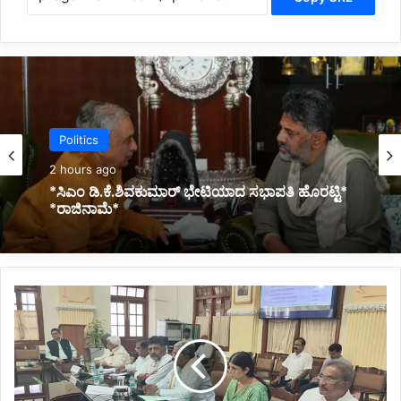
Latest
3 hours ago
Politics
*ಬಸ್ ನಲ್ಲಿ ಪ್ರಯಾಣಿಸುತ್ತಿದ್ದಾಗಲೇ ಹೃದಯಾಘಾತ: ಕ್ಷೇತ್ರ
2 hours ago
ಶಿಕ್ಷಣಾಧಿಕಾರಿ ಸಾವು*
ಎ
ಲ್
*ಸಿಎಂ ಡಿ.ಕೆ.ಶಿವಕುಮಾರ್ ಭೇಟಿಯಾದ ಸಭಾಪತಿ ಹೊರಟ್ಟಿ*
*ರಾಜಿನಾಮೆ*
ಲ
ಐ
ದು
ಗ್