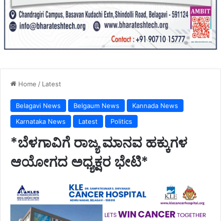
Home
/
Latest
Belagavi News
Belgaum News
Kannada News
Karnataka News
Latest
Politics
*ಬೆಳಗಾವಿಗೆ ರಾಜ್ಯ ಮಾನವ ಹಕ್ಕುಗಳ
ಆಯೋಗದ ಅಧ್ಯಕ್ಷರ ಭೇಟಿ*