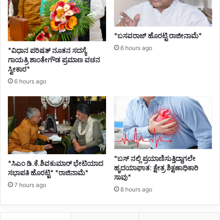
*ಬಸವರಾಜ್ ಹೊರಟ್ಟಿ ರಾಜೀನಾಮೆ*
6 hours ago
*ವಿಧಾನ ಪರಿಷತ್ ನೂತನ ಸದಸ್ಯೆ
ಗಾಯತ್ರಿ ಶಾಂತೇಗೌಡ ಪ್ರಮಾಣ ವಚನ
ಸ್ವೀಕಾರ*
6 hours ago
*ಬಸ್ ನಲ್ಲಿ ಪ್ರಯಾಣಿಸುತ್ತಿದ್ದಾಗಲೇ
*ಸಿಎಂ ಡಿ.ಕೆ.ಶಿವಕುಮಾರ್ ಭೇಟಿಯಾದ
ಹೃದಯಾಘಾತ: ಕ್ಷೇತ್ರ ಶಿಕ್ಷಣಾಧಿಕಾರಿ
ಸಭಾಪತಿ ಹೊರಟ್ಟಿ* *ರಾಜಿನಾಮೆ*
ಸಾವು*
7 hours ago
8 hours ago