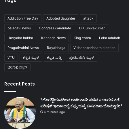
Tags
Addiction Free Day
Adopted daughter
attack
belagavi news
Congress candidate
D.K.Shivakumar
Havyaka habba
Kannada News
King cobra
Loka adalath
Pragativahini News
Rayabhaga
Vidhanaparishath election
VTU
ಕನ್ನಡ ನ್ಯೂಸ್
ಕನ್ನಡ ಸುದ್ದಿ
ಪ್ರಗತಿವಾಹಿನಿ ನ್ಯೂಸ್
ಬೆಳಗಾವಿ ನ್ಯೂಸ್
Recent Posts
*ಹೊರಟ್ಟಿಯವರಿಂದ ರಾಜೀನಾಮೆ ಪಡೆದ ಸರ್ಕಾರದ ನಡೆ
ಪರಿಷತ್ ಇಹಾಸದಲ್ಲಿ ಕಪ್ಪು ಚುಕ್ಕೆ:ಬಸವರಾಜ ಬೊಮ್ಮಾಯಿ*
4 minutes ago