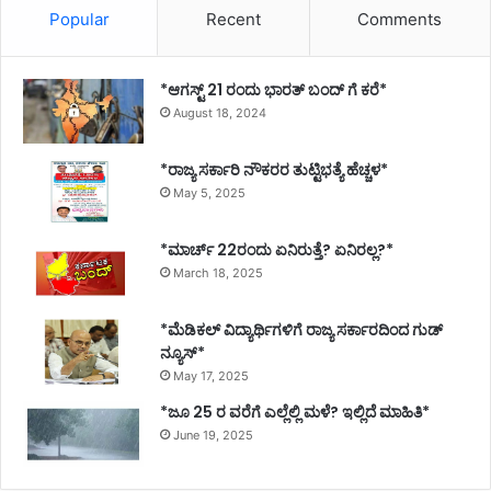
Popular
Recent
Comments
*ಆಗಸ್ಟ್ 21 ರಂದು ಭಾರತ್‌ ಬಂದ್‌ ಗೆ ಕರೆ*
August 18, 2024
*ರಾಜ್ಯ ಸರ್ಕಾರಿ ನೌಕರರ ತುಟ್ಟಿಭತ್ಯೆ ಹೆಚ್ಚಳ*
May 5, 2025
*ಮಾರ್ಚ್ 22ರಂದು ಏನಿರುತ್ತೆ? ಏನಿರಲ್ಲ?*
March 18, 2025
*ಮೆಡಿಕಲ್ ವಿದ್ಯಾರ್ಥಿಗಳಿಗೆ ರಾಜ್ಯ ಸರ್ಕಾರದಿಂದ ಗುಡ್
ನ್ಯೂಸ್*
May 17, 2025
*ಜೂ 25 ರ ವರೆಗೆ ಎಲ್ಲೆಲ್ಲಿ ಮಳೆ? ಇಲ್ಲಿದೆ ಮಾಹಿತಿ*
June 19, 2025