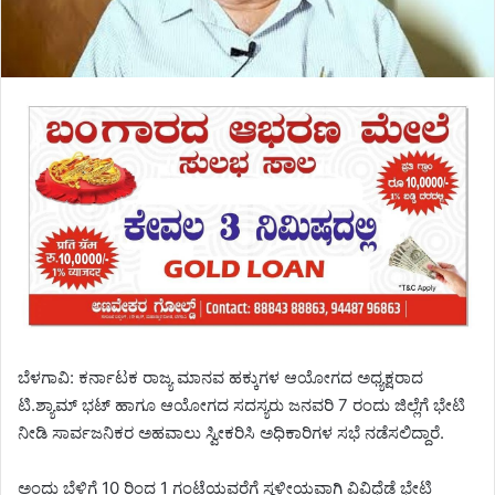
ಬೆಳಗಾವಿ: ಕರ್ನಾಟಕ ರಾಜ್ಯ ಮಾನವ ಹಕ್ಕುಗಳ ಆಯೋಗದ ಅಧ್ಯಕ್ಷರಾದ
ಟಿ.ಶ್ಯಾಮ್ ಭಟ್ ಹಾಗೂ ಆಯೋಗದ ಸದಸ್ಯರು ಜನವರಿ 7 ರಂದು ಜಿಲ್ಲೆಗೆ ಭೇಟಿ
ನೀಡಿ ಸಾರ್ವಜನಿಕರ ಅಹವಾಲು ಸ್ವೀಕರಿಸಿ ಅಧಿಕಾರಿಗಳ ಸಭೆ ನಡೆಸಲಿದ್ದಾರೆ.
ಅಂದು ಬೆಳಿಗ್ಗೆ 10 ರಿಂದ 1 ಗಂಟೆಯವರೆಗೆ ಸ್ಥಳೀಯವಾಗಿ ವಿವಿಧೆಡೆ ಭೇಟಿ