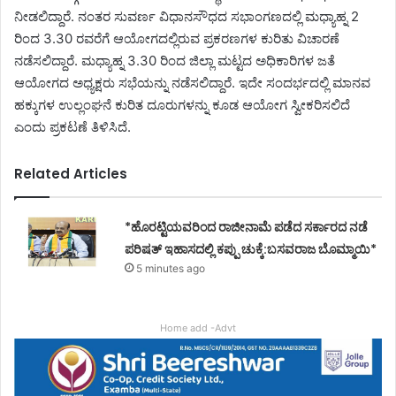
ನೀಡಲಿದ್ದಾರೆ. ನಂತರ ಸುವರ್ಣ ವಿಧಾನಸೌಧದ ಸಭಾಂಗಣದಲ್ಲಿ ಮಧ್ಯಾಹ್ನ 2
ರಿಂದ 3.30 ರವರೆಗೆ ಆಯೋಗದಲ್ಲಿರುವ ಪ್ರಕರಣಗಳ ಕುರಿತು ವಿಚಾರಣೆ
ನಡೆಸಲಿದ್ದಾರೆ. ಮಧ್ಯಾಹ್ನ 3.30 ರಿಂದ ಜಿಲ್ಲಾ ಮಟ್ಟದ ಅಧಿಕಾರಿಗಳ ಜತೆ
ಆಯೋಗದ ಅಧ್ಯಕ್ಷರು ಸಭೆಯನ್ನು ನಡೆಸಲಿದ್ದಾರೆ. ಇದೇ ಸಂದರ್ಭದಲ್ಲಿ ಮಾನವ
ಹಕ್ಕುಗಳ ಉಲ್ಲಂಘನೆ ಕುರಿತ ದೂರುಗಳನ್ನು ಕೂಡ ಆಯೋಗ‌ ಸ್ವೀಕರಿಸಲಿದೆ
ಎಂದು ಪ್ರಕಟಣೆ ತಿಳಿಸಿದೆ.
Related Articles
*ಹೊರಟ್ಟಿಯವರಿಂದ ರಾಜೀನಾಮೆ ಪಡೆದ ಸರ್ಕಾರದ ನಡೆ
ಪರಿಷತ್ ಇಹಾಸದಲ್ಲಿ ಕಪ್ಪು ಚುಕ್ಕೆ:ಬಸವರಾಜ ಬೊಮ್ಮಾಯಿ*
5 minutes ago
Home add -Advt