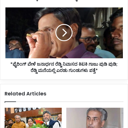
*ಫೈರಿಂಗ್
ವೇಳೆ
ಜನಾರ್ಧನ
ರೆಡ್ಡಿ
ನಿವಾಸದ
ಕಿಟಕಿ
ಗಾಜು
ಪುಡಿ
ಪುಡಿ;
*ಫೈರಿಂಗ್ ವೇಳೆ ಜನಾರ್ಧನ ರೆಡ್ಡಿ ನಿವಾಸದ ಕಿಟಕಿ ಗಾಜು ಪುಡಿ ಪುಡಿ;
ರೆಡ್ದಿ
ಮನೆಯಲ್ಲಿ
ರೆಡ್ದಿ ಮನೆಯಲ್ಲಿ ಎರಡು ಗುಂಡುಗಳು ಪತ್ತೆ*
ಎರಡು
ಗುಂಡುಗಳು
ಪತ್ತೆ*
Related Articles