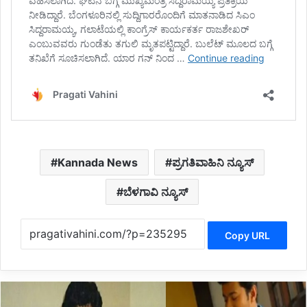
Kannada News
ಪ್ರಗತಿವಾಹಿನಿ ನ್ಯೂಸ್
ಬೆಳಗಾವಿ ನ್ಯೂಸ್
Copy URL