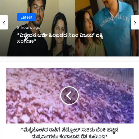
Kannada News
3 hours ago
*ಸೂಸೈಡ್ ಪ್ರಕರಣ: ಸಮಾಜ ಒಟ್ಟಿಗೆ ಬದುಕಲು ಬಿಡುವುದಿಲ್ಲ
ಎಂದು ಆತ್ಮಹತ್ಯೆ*
*ಮೆಕ್ಕೆಜೋಳದ
ರಾಶಿಗೆ
ಪೆಟ್ರೋಲ್
ಸುರಿದು
ಬೆಂಕಿ
ಹಚ್ಚಿದ
ದುಷ್ಕರ್ಮಿಗಳು:
ಕಂಗಾಲಾದ
ರೈತ
*ಮೆಕ್ಕೆಜೋಳದ ರಾಶಿಗೆ ಪೆಟ್ರೋಲ್ ಸುರಿದು ಬೆಂಕಿ ಹಚ್ಚಿದ
ಕುಟುಂಬ*
ದುಷ್ಕರ್ಮಿಗಳು: ಕಂಗಾಲಾದ ರೈತ ಕುಟುಂಬ*