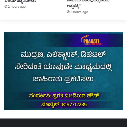
ಬದುಕಲು ಬಿಡುವುದಿಲ್ಲ ಎಂದು
ವಿಜಯ್ ಪತ್ನಿ ಸಂಗೀತಾ*
ಆತ್ಮಹತ್ಯೆ*
2 hours ago
3 hours ago