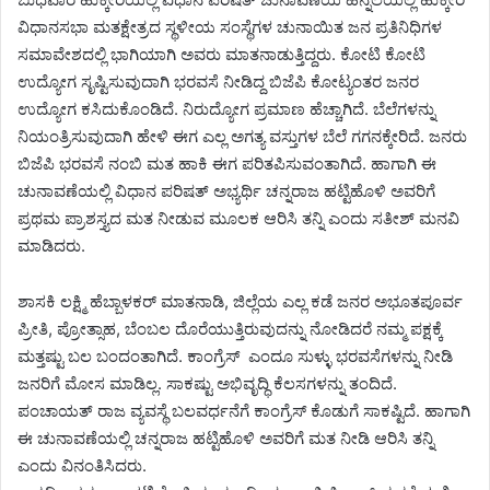
ವಿಧಾನಸಭಾ ಮತಕ್ಷೇತ್ರದ ಸ್ಥಳೀಯ ಸಂಸ್ಥೆಗಳ ಚುನಾಯಿತ ಜನ ಪ್ರತಿನಿಧಿಗಳ
ಸಮಾವೇಶದಲ್ಲಿ ಭಾಗಿಯಾಗಿ ಅವರು ಮಾತನಾಡುತ್ತಿದ್ದರು. ಕೋಟಿ ಕೋಟಿ
ಉದ್ಯೋಗ ಸೃಷ್ಟಿಸುವುದಾಗಿ ಭರವಸೆ ನೀಡಿದ್ದ ಬಿಜೆಪಿ ಕೋಟ್ಯಂತರ ಜನರ
ಉದ್ಯೋಗ ಕಸಿದುಕೊಂಡಿದೆ. ನಿರುದ್ಯೋಗ ಪ್ರಮಾಣ ಹೆಚ್ಚಾಗಿದೆ. ಬೆಲೆಗಳನ್ನು
ನಿಯಂತ್ರಿಸುವುದಾಗಿ ಹೇಳಿ ಈಗ ಎಲ್ಲ ಅಗತ್ಯ ವಸ್ತುಗಳ ಬೆಲೆ ಗಗನಕ್ಕೇರಿದೆ. ಜನರು
ಬಿಜೆಪಿ ಭರವಸೆ ನಂಬಿ ಮತ ಹಾಕಿ ಈಗ ಪರಿತಪಿಸುವಂತಾಗಿದೆ. ಹಾಗಾಗಿ ಈ
ಚುನಾವಣೆಯಲ್ಲಿ ವಿಧಾನ ಪರಿಷತ್ ಅಭ್ಯರ್ಥಿ ಚನ್ನರಾಜ ಹಟ್ಟಿಹೊಳಿ ಅವರಿಗೆ
ಪ್ರಥಮ ಪ್ರಾಶಸ್ತ್ಯದ ಮತ ನೀಡುವ ಮೂಲಕ ಆರಿಸಿ ತನ್ನಿ ಎಂದು ಸತೀಶ್ ಮನವಿ
ಮಾಡಿದರು.
ಶಾಸಕಿ ಲಕ್ಷ್ಮಿ ಹೆಬ್ಬಾಳಕರ್ ಮಾತನಾಡಿ, ಜಿಲ್ಲೆಯ
ಎಲ್ಲ ಕಡೆ ಜನರ ಅಭೂತಪೂರ್ವ
ಪ್ರೀತಿ, ಪ್ರೋತ್ಸಾಹ, ಬೆಂಬಲ ದೊರೆಯುತ್ತಿರುವ
ದನ್ನು ನೋಡಿದರೆ ನಮ್ಮ ಪಕ್ಷಕ್ಕೆ
ಮತ್ತಷ್ಟು ಬಲ ಬಂದಂತಾಗಿದೆ.
ಕಾಂಗ್ರೆಸ್ ಎಂದೂ ಸುಳ್ಳು ಭರವಸೆಗಳನ್ನು ನೀಡಿ
ಜನರಿಗೆ ಮೋಸ ಮಾಡಿಲ್ಲ. ಸಾಕಷ್ಟು ಅಭಿವೃದ್ಧಿ ಕೆಲಸಗಳನ್ನು ತಂದಿದೆ.
ಪಂಚಾಯತ್ ರಾಜ ವ್ಯವಸ್ಥೆ ಬಲವರ್ಧನೆಗೆ ಕಾಂಗ್ರೆಸ್ ಕೊಡುಗೆ ಸಾಕಷ್ಟಿದೆ. ಹಾಗಾಗಿ
ಈ ಚುನಾವಣೆಯಲ್ಲಿ ಚನ್ನರಾಜ ಹಟ್ಟಿಹೊಳಿ ಅವರಿಗೆ ಮತ ನೀಡಿ ಆರಿಸಿ ತನ್ನಿ
ಎಂದು ವಿನಂತಿಸಿದರು.