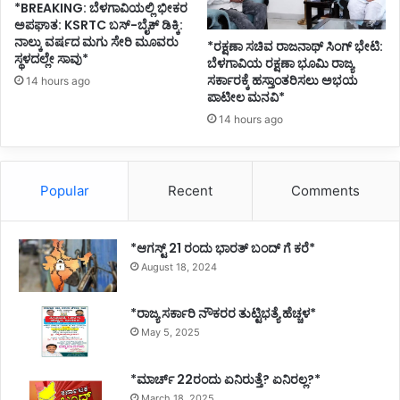
*BREAKING: ಬೆಳಗಾವಿಯಲ್ಲಿ ಭೀಕರ
ದೇ
ಅಪಘಾತ: KSRTC ಬಸ್-ಬೈಕ್ ಡಿಕ್ಕಿ:
ಶ
ನಾಲ್ಕು ವರ್ಷದ ಮಗು ಸೇರಿ ಮೂವರು
*ರಕ್ಷಣಾ ಸಚಿವ ರಾಜನಾಥ್ ಸಿಂಗ್ ಭೇಟಿ:
ವಾ
ಸ್ಥಳದಲ್ಲೇ ಸಾವು*
ಬೆಳಗಾವಿಯ ರಕ್ಷಣಾ ಭೂಮಿ ರಾಜ್ಯ
ಗ
ಸರ್ಕಾರಕ್ಕೆ ಹಸ್ತಾಂತರಿಸಲು ಅಭಯ
14 hours ago
ಲಿ
ಪಾಟೀಲ ಮನವಿ*
14 hours ago
Popular
Recent
Comments
*ಆಗಸ್ಟ್ 21 ರಂದು ಭಾರತ್‌ ಬಂದ್‌ ಗೆ ಕರೆ*
August 18, 2024
*ರಾಜ್ಯ ಸರ್ಕಾರಿ ನೌಕರರ ತುಟ್ಟಿಭತ್ಯೆ ಹೆಚ್ಚಳ*
May 5, 2025
*ಮಾರ್ಚ್ 22ರಂದು ಏನಿರುತ್ತೆ? ಏನಿರಲ್ಲ?*
March 18, 2025