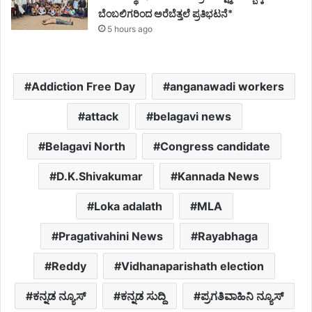
ಬೆಂಬಲಿಗರಿಂದ ಅರೆಬೆತ್ತಲೆ ಪ್ರತಿಭಟನೆ*
5 hours ago
Addiction Free Day
anganawadi workers
attack
belagavi news
Belagavi North
Congress candidate
D.K.Shivakumar
Kannada News
Loka adalath
MLA
Pragativahini News
Rayabhaga
Reddy
Vidhanaparishath election
ಕನ್ನಡ ನ್ಯೂಸ್
ಕನ್ನಡ ಸುದ್ದಿ
ಪ್ರಗತಿವಾಹಿನಿ ನ್ಯೂಸ್