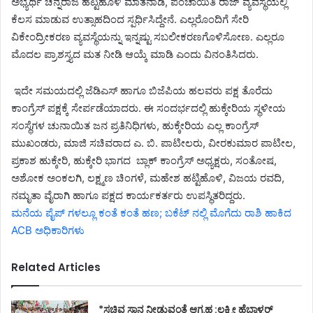
ಅಭ್ಯರ್ಥಿ ಚನ್ನರಾಜ ಹಟ್ಟಿಹೊಳಿ ಮಾತನಾಡಿ, ಪಂಚಾಯಿತಿ ರಾಜ್ ವ್ಯವಸ್ಥೆಯಲ್ಲಿ
ಕೆಲಸ ಮಾಡುವ ಉತ್ಸಾಹದಿಂದ ಸ್ಪರ್ಧಿಸಿದ್ದೇನೆ. ಎಲ್ಲರೊಂದಿಗೆ ಸೇರಿ
ವಿಕೇಂದ್ರೀಕರಣ ವ್ಯವಸ್ಥೆಯನ್ನು ಇನ್ನಷ್ಟು ಸಬಲೀಕರಣಗೊಳಿಸೋಣ. ಎಲ್ಲರೂ
ಮೊದಲ ಪ್ರಾಶಸ್ತ್ಯದ ಮತ ನೀಡಿ ಆಯ್ಕೆ ಮಾಡಿ ಎಂದು ವಿನಂತಿಸಿದರು.
ಇದೇ ಸಮಯದಲ್ಲಿ ಜೆಡಿಎಸ್ ಹಾಗೂ ಬಿಜೆಪಿಯ
ಹಲವರು
ಪಕ್ಷ ತೊರೆದು
ಕಾಂಗ್ರೆಸ್ ಪಕ್ಷಕ್ಕೆ ಸೇರ್ಪಡೆಯಾ
ದರು.
ಈ ಸಂದರ್ಭದಲ್ಲಿ ಹುಕ್ಕೇರಿಯ ಸ್ಥಳೀಯ
ಸಂಸ್ಥೆಗಳ ಚುನಾಯಿತ ಜನ ಪ್ರತಿನಿಧಿಗಳು, ಹುಕ್ಕೇರಿಯ ಎಲ್ಲ ಕಾಂಗ್ರೆಸ್
ಮುಖಂಡರು, ಮಾಜಿ ಸಚಿವರಾದ ಎ. ಬಿ. ಪಾಟೀಲರು, ವೀರಕುಮಾರ ಪಾಟೀಲ,
ಪ್ರಕಾಶ ಹುಕ್ಕೇರಿ, ಹುಕ್ಕೇರಿ ಭಾಗದ
ಬ್ಲಾಕ್ ಕಾಂಗ್ರೆಸ್ ಅಧ್ಯಕ್ಷರು, ಸಂತೋಷ,
ಅಶೋಕ ಅಂಕಲಗಿ, ಲಕ್ಷ್ಮಣ ಚಿಂಗಳೆ, ಮಹೇಶ ಹಟ್ಟಿಹೊಳಿ, ವಿಜಯ ರವದಿ,
ನಮೃತಾ ವೈರಾಗಿ ಹಾಗೂ ಪಕ್ಷದ ಕಾರ್ಯಕರ್ತರು ಉಪಸ್ಥಿತರಿದ್ದರು.
ಮನೆಯ ಪೈಪ್ ಗಳಲ್ಲೂ ಕಂತೆ ಕಂತೆ ಹಣ; ಬಕೆಟ್ ನಲ್ಲಿ ಮೊಗೆದು ರಾಶಿ ಹಾಕಿದ
ACB ಅಧಿಕಾರಿಗಳು
Related Articles
*ಸಚಿವ ಸ್ಥಾನ ನೀಡುವಂತೆ ಆಗ್ರಹ :ಲಕ್ಷ್ಮೀ ಹೆಬ್ಬಾಳ್ಕರ್