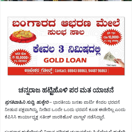
ಚನ್ನರಾಜ ಹಟ್ಟಿಹೊಳಿ ಪರ ಮತ ಯಾಚನೆ
ಪ್ರಗತಿವಾಹಿನಿ ಸುದ್ದಿ, ಹುಕ್ಕೇರಿ
– ಭಾರತೀಯ ಜನತಾ ಪಾರ್ಟಿ ಕೇವಲ ಭರವಸೆ
ನೀಡುವ ಪಕ್ಷವಾಗಿದ್ದು, ನೀಡಿದ ಒಂದೇ ಒಂದು ಭರವಸೆ ಕೂಡ ಈಡೇರಿಲ್ಲ ಎಂದು
ಕೆಪಿಸಿಸಿ ಕಾರ್ಯಾಧ್ಯಕ್ಷ ಸತೀಶ್ ಜಾರಕಿಹೊಳಿ ವಾಗ್ದಾಳಿ ನಡೆಸಿದ್ದಾರೆ.
ಬುಧವಾರ ಹುಕ್ಕೇರಿಯಲ್ಲಿ ವಿಧಾನ ಪರಿಷತ್ ಚುನಾವಣೆಯ ಹಿನ್ನೆಲೆಯಲ್ಲಿ ಹುಕ್ಕೇರಿ