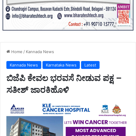
Home
/
Kannada News
Kannada News
Karnataka News
Latest
ಬಿಜೆಪಿ ಕೇವಲ ಭರವಸೆ ನೀಡುವ ಪಕ್ಷ –
ಸತೀಶ್ ಜಾರಕಿಹೊಳಿ