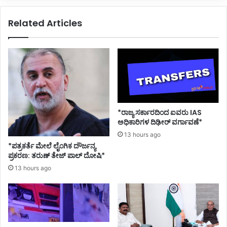
ಬಿ
ನೆ
ಸಿ
ದೃ
Related Articles
ಮು
ಢ
ಟ್
ಟಿ
ಸಿ
ದ
ಸಿ
ಎಂ
;
ಎ
*ರಾಜ್ಯ ಸರ್ಕಾರದಿಂದ ಐವರು IAS
ಲ್
ಅಧಿಕಾರಿಗಳ ದಿಢೀರ್ ವರ್ಗಾವಣೆ*
ಲ
13 hours ago
ನ
*ಪತ್ರಕರ್ತೆ ಮೇಲೆ ಲೈಂಗಿಕ ದೌರ್ಜನ್ಯ
ಗ
ಪ್ರಕರಣ: ತರುಣ್ ತೇಜ್ ಪಾಲ್ ದೋಷಿ*
ರ
13 hours ago
ಗ
ಳಿ
ಗೂ
ಇ
ದು
ಸಂ