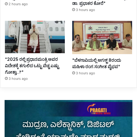
ಡಾ. ಪ್ರಭಾಕರ ಕೋರೆ*
2 hours ago
3 hours ago
*2025 ರಲ್ಲಿ ಪ್ರಧಾನಮಂತ್ರಿ ಅವರ
*ಬೆಳಗಾವಿಯಲ್ಲಿ ಆಗಸ್ಟ್ 8ರಂದು
ವಿದೇಶಕ್ಕೆ ತಗುಲಿದ ಒಟ್ಟು ವೆಚ್ಚ ಎಷ್ಟು
ಮಹಿಳಾ ರಂಗ ಸಂಗೀತ ವೈಭವ*
ಗೋತ್ತಾ..?*
3 hours ago
3 hours ago