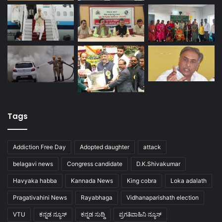
Tags
Addiction Free Day
Adopted daughter
attack
belagavi news
Congress candidate
D.K.Shivakumar
Havyaka habba
Kannada News
King cobra
Loka adalath
Pragativahini News
Rayabhaga
Vidhanaparishath election
VTU
ಕನ್ನಡ ನ್ಯೂಸ್
ಕನ್ನಡ ಸುದ್ದಿ
ಪ್ರಗತಿವಾಹಿನಿ ನ್ಯೂಸ್