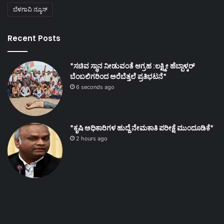
ಬೆಳಗಾವಿ ನ್ಯೂಸ್
Recent Posts
*ಸಚಿವ ಸ್ಥಾನ ನೀಡುವಂತೆ ಆಗ್ರಹ :ಲಕ್ಷ್ಮೀ ಹೆಬ್ಬಾಳ್ಕರ್
ಬೆಂಬಲಿಗರಿಂದ ಅರೆಬೆತ್ತಲೆ ಪ್ರತಿಭಟನೆ*
6 seconds ago
*ಕೃಷಿ ಅಧಿಕಾರಿಗಳ ಹುದ್ದೆ ನೇಮಕಾತಿ ಪರೀಕ್ಷೆ ಮುಂದೂಡಿಕೆ*
2 hours ago