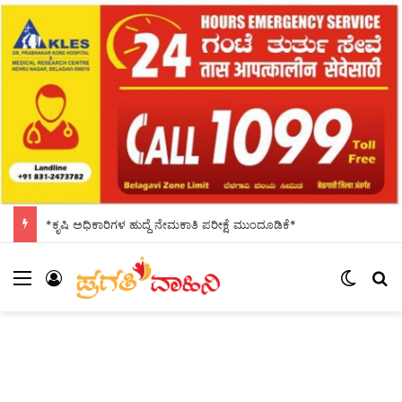
*ಕೃಷಿ ಅಧಿಕಾರಿಗಳ ಹುದ್ದೆ ನೇಮಕಾತಿ ಪರೀಕ್ಷೆ ಮುಂದೂಡಿಕೆ*
Menu
Log In
Switch
S