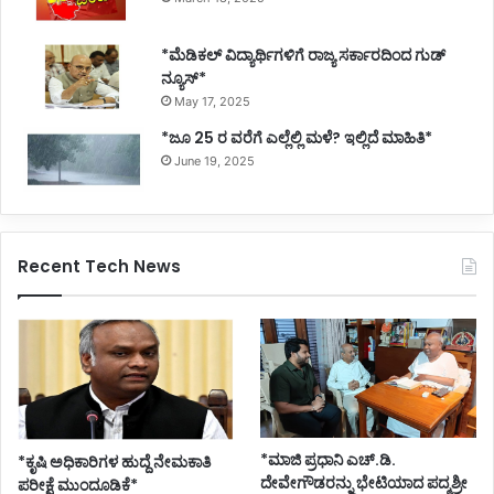
*ಮೆಡಿಕಲ್ ವಿದ್ಯಾರ್ಥಿಗಳಿಗೆ ರಾಜ್ಯ ಸರ್ಕಾರದಿಂದ ಗುಡ್
ನ್ಯೂಸ್*
May 17, 2025
*ಜೂ 25 ರ ವರೆಗೆ ಎಲ್ಲೆಲ್ಲಿ ಮಳೆ? ಇಲ್ಲಿದೆ ಮಾಹಿತಿ*
June 19, 2025
Recent Tech News
*ಮಾಜಿ ಪ್ರಧಾನಿ ಎಚ್.ಡಿ.
*ಕೃಷಿ ಅಧಿಕಾರಿಗಳ ಹುದ್ದೆ ನೇಮಕಾತಿ
ದೇವೇಗೌಡರನ್ನು ಭೇಟಿಯಾದ ಪದ್ಮಶ್ರೀ
ಪರೀಕ್ಷೆ ಮುಂದೂಡಿಕೆ*