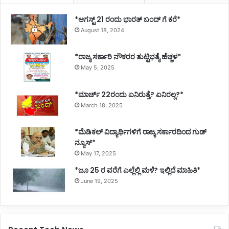
*ಆಗಸ್ಟ್ 21 ರಂದು ಭಾರತ್‌ ಬಂದ್‌ ಗೆ ಕರೆ*
August 18, 2024
*ರಾಜ್ಯ ಸರ್ಕಾರಿ ನೌಕರರ ತುಟ್ಟಿಭತ್ಯೆ ಹೆಚ್ಚಳ*
May 5, 2025
*ಮಾರ್ಚ್ 22ರಂದು ಏನಿರುತ್ತೆ? ಏನಿರಲ್ಲ?*
March 18, 2025
*ಮೆಡಿಕಲ್ ವಿದ್ಯಾರ್ಥಿಗಳಿಗೆ ರಾಜ್ಯ ಸರ್ಕಾರದಿಂದ ಗುಡ್
ನ್ಯೂಸ್*
May 17, 2025
*ಜೂ 25 ರ ವರೆಗೆ ಎಲ್ಲೆಲ್ಲಿ ಮಳೆ? ಇಲ್ಲಿದೆ ಮಾಹಿತಿ*
June 19, 2025