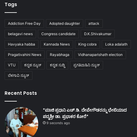
Tags
Addiction Free Day
Adopted daughter
attack
belagavi news
Congress candidate
D.K.Shivakumar
Havyaka habba
Kannada News
King cobra
Loka adalath
Pragativahini News
Rayabhaga
Vidhanaparishath election
VTU
ಕನ್ನಡ ನ್ಯೂಸ್
ಕನ್ನಡ ಸುದ್ದಿ
ಪ್ರಗತಿವಾಹಿನಿ ನ್ಯೂಸ್
ಬೆಳಗಾವಿ ನ್ಯೂಸ್
Recent Posts
*ಮಾಜಿ ಪ್ರಧಾನಿ ಎಚ್.ಡಿ. ದೇವೇಗೌಡರನ್ನು ಭೇಟಿಯಾದ
ಪದ್ಮಶ್ರೀ ಡಾ. ಪ್ರಭಾಕರ ಕೋರೆ*
9 seconds ago