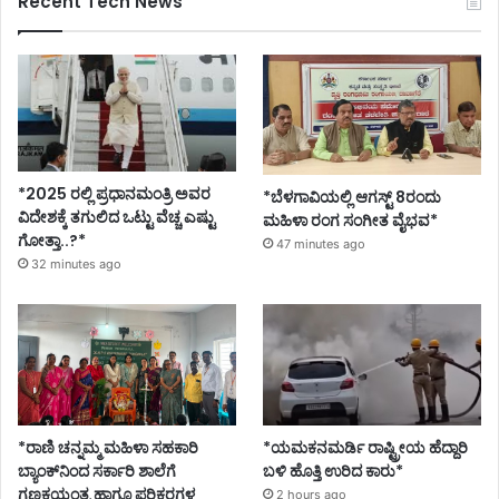
Recent Tech News
*2025 ರಲ್ಲಿ ಪ್ರಧಾನಮಂತ್ರಿ ಅವರ
*ಬೆಳಗಾವಿಯಲ್ಲಿ ಆಗಸ್ಟ್ 8ರಂದು
ವಿದೇಶಕ್ಕೆ ತಗುಲಿದ ಒಟ್ಟು ವೆಚ್ಚ ಎಷ್ಟು
ಮಹಿಳಾ ರಂಗ ಸಂಗೀತ ವೈಭವ*
ಗೋತ್ತಾ..?*
47 minutes ago
32 minutes ago
*ರಾಣಿ ಚನ್ನಮ್ಮ ಮಹಿಳಾ ಸಹಕಾರಿ
*ಯಮಕನಮರ್ಡಿ ರಾಷ್ಟ್ರೀಯ ಹೆದ್ದಾರಿ
ಬ್ಯಾಂಕ್‌ನಿಂದ ಸರ್ಕಾರಿ ಶಾಲೆಗೆ
ಬಳಿ ಹೊತ್ತಿ ಉರಿದ ಕಾರು*
ಗಣಕಯಂತ್ರ ಹಾಗೂ ಪರಿಕರಗಳ
2 hours ago