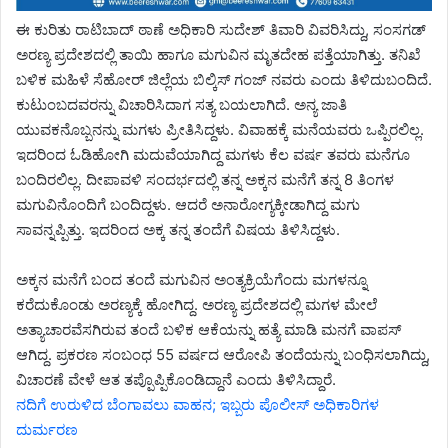
ಈ ಕುರಿತು ರಾಟಿಬಾದ್ ಠಾಣೆ ಅಧಿಕಾರಿ ಸುದೇಶ್ ತಿವಾರಿ ವಿವರಿಸಿದ್ದು, ಸಂಸಗಡ್
ಅರಣ್ಯ ಪ್ರದೇಶದಲ್ಲಿ ತಾಯಿ ಹಾಗೂ ಮಗುವಿನ ಮೃತದೇಹ ಪತ್ತೆಯಾಗಿತ್ತು. ತನಿಖೆ
ಬಳಿಕ ಮಹಿಳೆ ಸೆಹೋರ್ ಜಿಲ್ಲೆಯ ಬಿಲ್ಕಿಸ್ ಗಂಜ್ ನವರು ಎಂದು ತಿಳಿದುಬಂದಿದೆ.
ಕುಟುಂಬದವರನ್ನು ವಿಚಾರಿಸಿದಾಗ ಸತ್ಯ ಬಯಲಾಗಿದೆ. ಅನ್ಯ ಜಾತಿ
ಯುವಕನೊಬ್ಬನನ್ನು ಮಗಳು ಪ್ರೀತಿಸಿದ್ದಳು. ವಿವಾಹಕ್ಕೆ ಮನೆಯವರು ಒಪ್ಪಿರಲಿಲ್ಲ.
ಇದರಿಂದ ಓಡಿಹೋಗಿ ಮದುವೆಯಾಗಿದ್ದ ಮಗಳು ಕೆಲ ವರ್ಷ ತವರು ಮನೆಗೂ
ಬಂದಿರಲಿಲ್ಲ. ದೀಪಾವಳಿ ಸಂದರ್ಭದಲ್ಲಿ ತನ್ನ ಅಕ್ಕನ ಮನೆಗೆ ತನ್ನ 8 ತಿಂಗಳ
ಮಗುವಿನೊಂದಿಗೆ ಬಂದಿದ್ದಳು. ಆದರೆ ಅನಾರೋಗ್ಯಕ್ಕೀಡಾಗಿದ್ದ ಮಗು
ಸಾವನ್ನಪ್ಪಿತ್ತು. ಇದರಿಂದ ಅಕ್ಕ ತನ್ನ ತಂದೆಗೆ ವಿಷಯ ತಿಳಿಸಿದ್ದಳು.
ಅಕ್ಕನ ಮನೆಗೆ ಬಂದ ತಂದೆ ಮಗುವಿನ ಅಂತ್ಯಕ್ರಿಯೆಗೆಂದು ಮಗಳನ್ನೂ
ಕರೆದುಕೊಂಡು ಅರಣ್ಯಕ್ಕೆ ಹೋಗಿದ್ದ. ಅರಣ್ಯ ಪ್ರದೇಶದಲ್ಲಿ ಮಗಳ ಮೇಲೆ
ಅತ್ಯಾಚಾರವೆಸಗಿರುವ ತಂದೆ ಬಳಿಕ ಆಕೆಯನ್ನು ಹತ್ಯೆ ಮಾಡಿ ಮನಗೆ ವಾಪಸ್
ಆಗಿದ್ದ. ಪ್ರಕರಣ ಸಂಬಂಧ 55 ವರ್ಷದ ಆರೋಪಿ ತಂದೆಯನ್ನು ಬಂಧಿಸಲಾಗಿದ್ದು,
ವಿಚಾರಣೆ ವೇಳೆ ಆತ ತಪ್ಪೊಪ್ಪಿಕೊಂಡಿದ್ದಾನೆ ಎಂದು ತಿಳಿಸಿದ್ದಾರೆ.
ನದಿಗೆ ಉರುಳಿದ ಬೆಂಗಾವಲು ವಾಹನ; ಇಬ್ಬರು ಪೊಲೀಸ್ ಅಧಿಕಾರಿಗಳ
ದುರ್ಮರಣ