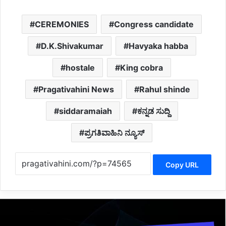
CEREMONIES
Congress candidate
D.K.Shivakumar
Havyaka habba
hostale
King cobra
Pragativahini News
Rahul shinde
siddaramaiah
ಕನ್ನಡ ಸುದ್ದಿ
ಪ್ರಗತಿವಾಹಿನಿ ನ್ಯೂಸ್
Copy URL