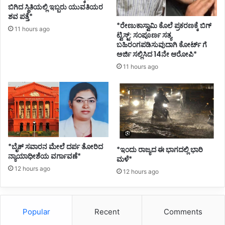
ಬಿಗಿದ ಸ್ಥಿತಿಯಲ್ಲಿ ಇಬ್ಬರು ಯುವತಿಯರ
ಶವ ಪತ್ತೆ*
*ರೇಣುಕಾಸ್ವಾಮಿ ಕೊಲೆ ಪ್ರಕರಣಕ್ಕೆ ಬಿಗ್
11 hours ago
ಟ್ವಿಸ್ಟ್: ಸಂಪೂರ್ಣ ಸತ್ಯ
ಬಹಿರಂಗಪಡಿಸುವುದಾಗಿ ಕೋರ್ಟ್ ಗೆ
ಅರ್ಜಿ ಸಲ್ಲಿಸಿದ 14ನೇ ಆರೋಪಿ*
11 hours ago
*ಬೈಕ್ ಸವಾರನ ಮೇಲೆ ದರ್ಪ ತೋರಿದ
*ಇಂದು ರಾಜ್ಯದ ಈ ಭಾಗದಲ್ಲಿ ಭಾರಿ
ನ್ಯಾಯಾಧೀಶೆಯ ವರ್ಗಾವಣೆ*
ಮಳೆ*
12 hours ago
12 hours ago
Popular
Recent
Comments