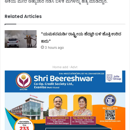
ಆಕೆಯ ಮೇಲೆ ಅತ್ಯಾಚಾರ ನಡೆಸಿ ಬಳಿಕ ಮಗಳನ್ನು ಹತ್ಯೆ ಮಾಡಿದ್ದಾನೆ.
Related Articles
*ಯಮಕನಮರ್ಡಿ ರಾಷ್ಟ್ರೀಯ ಹೆದ್ದಾರಿ ಬಳಿ ಹೊತ್ತಿ ಉರಿದ
ಕಾರು*
3 hours ago
Home add -Advt